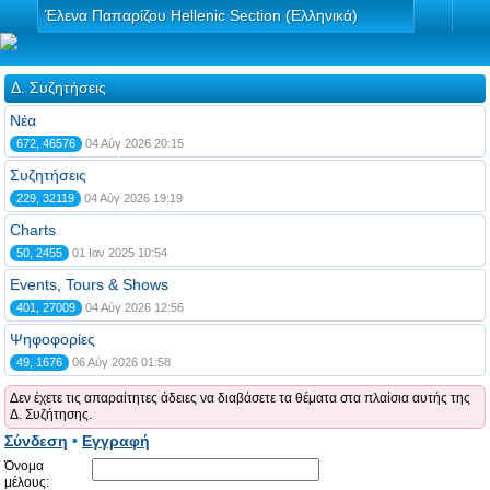
Έλενα Παπαρίζου Hellenic Section (Ελληνικά)
Δ. Συζητήσεις
Νέα
672, 46576
04 Αύγ 2026 20:15
Συζητήσεις
229, 32119
04 Αύγ 2026 19:19
Charts
50, 2455
01 Ιαν 2025 10:54
Events, Tours & Shows
401, 27009
04 Αύγ 2026 12:56
Ψηφοφορίες
49, 1676
06 Αύγ 2026 01:58
Δεν έχετε τις απαραίτητες άδειες να διαβάσετε τα θέματα στα πλαίσια αυτής της
Δ. Συζήτησης.
Σύνδεση
•
Εγγραφή
Όνομα
μέλους: