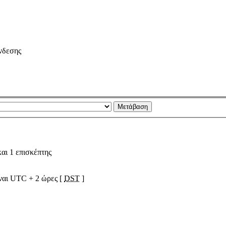
νδεσης
αι 1 επισκέπτης
ίναι UTC + 2 ώρες [
DST
]