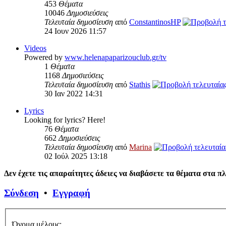
453
Θέματα
10046
Δημοσιεύσεις
Τελευταία δημοσίευση
από
ConstantinosHP
24 Ιουν 2026 11:57
Videos
Powered by
www.helenapaparizouclub.gr/tv
1
Θέματα
1168
Δημοσιεύσεις
Τελευταία δημοσίευση
από
Stathis
30 Ιαν 2022 14:31
Lyrics
Looking for lyrics? Here!
76
Θέματα
662
Δημοσιεύσεις
Τελευταία δημοσίευση
από
Marina
02 Ιούλ 2025 13:18
Δεν έχετε τις απαραίτητες άδειες να διαβάσετε τα θέματα στα π
Σύνδεση
•
Εγγραφή
Όνομα μέλους: