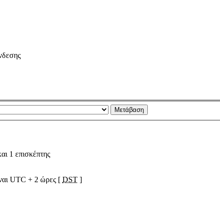
νδεσης
αι 1 επισκέπτης
ίναι UTC + 2 ώρες [
DST
]