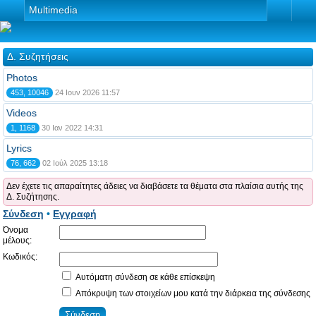
Multimedia
Δ. Συζητήσεις
Photos
453, 10046
24 Ιουν 2026 11:57
Videos
1, 1168
30 Ιαν 2022 14:31
Lyrics
76, 662
02 Ιούλ 2025 13:18
Δεν έχετε τις απαραίτητες άδειες να διαβάσετε τα θέματα στα πλαίσια αυτής της
Δ. Συζήτησης.
Σύνδεση
•
Εγγραφή
Όνομα
μέλους:
Κωδικός:
Αυτόματη σύνδεση σε κάθε επίσκεψη
Απόκρυψη των στοιχείων μου κατά την διάρκεια της σύνδεσης