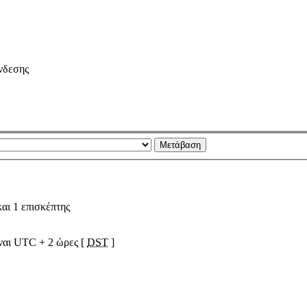
νδεσης
αι 1 επισκέπτης
ίναι UTC + 2 ώρες [
DST
]