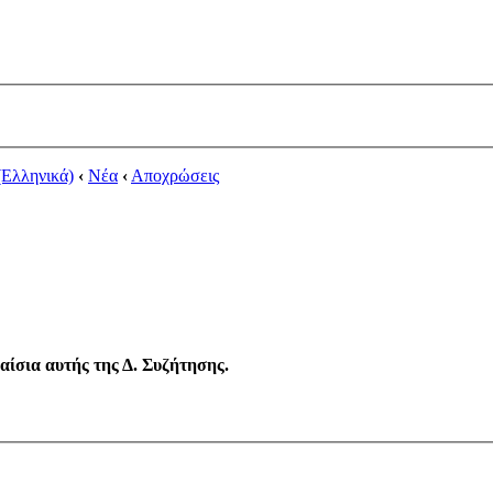
(Ελληνικά)
‹
Νέα
‹
Αποχρώσεις
λαίσια αυτής της Δ. Συζήτησης.