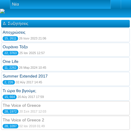
Νέα
Δ. Συζητήσεις
Αποχρώσεις
15, 2611
26 Ιουν 2023 21:06
Ουράνιο Τόξο
22, 3763
25 Ιαν 2025 12:57
One Life
11, 2262
26 Μαρ 2024 10:45
Summer Extended 2017
2, 226
02 Αύγ 2017 14:45
Τι ώρα θα βγούμε;
15, 664
20 Αύγ 2017 17:59
The Voice of Greece
28, 1972
20 Σεπ 2017 12:03
The Voice of Greece 2
28, 1097
02 Ιαν 2018 01:49