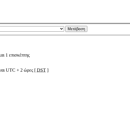
αι 1 επισκέπτης
ίναι UTC + 2 ώρες [
DST
]