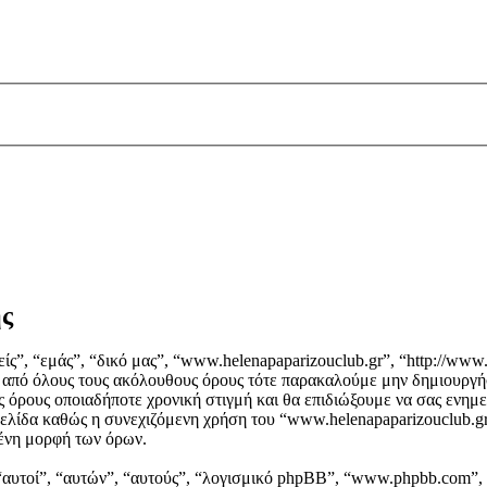
ης
ς”, “εμάς”, “δικό μας”, “www.helenapaparizouclub.gr”, “http://www.
ά από όλους τους ακόλουθους όρους τότε παρακαλούμε μην δημιουργή
ς όρους οποιαδήποτε χρονική στιγμή και θα επιδιώξουμε να σας ενη
ελίδα καθώς η συνεχιζόμενη χρήση του “www.helenapaparizouclub.gr”
μένη μορφή των όρων.
“αυτοί”, “αυτών”, “αυτούς”, “λογισμικό phpBB”, “www.phpbb.com”, 