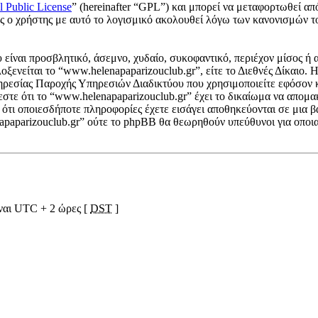
l Public License
” (hereinafter “GPL”) και μπορεί να μεταφορτωθεί απ
ους ο χρήστης με αυτό το λογισμικό ακολουθεί λόγω των κανονισμών 
είναι προσβλητικό, άσεμνο, χυδαίο, συκοφαντικό, περιέχον μίσος ή 
λοξενείται το “www.helenapaparizouclub.gr”, είτε το Διεθνές Δίκαιο.
ηρεσίας Παροχής Υπηρεσιών Διαδικτύου που χρησιμοποιείτε εφόσον 
στε ότι το “www.helenapaparizouclub.gr” έχει το δικαίωμα να απομακρ
ε ότι οποιεσδήποτε πληροφορίες έχετε εισάγει αποθηκεύονται σε μια
napaparizouclub.gr” ούτε το phpBB θα θεωρηθούν υπεύθυνοι για οποια
ίναι UTC + 2 ώρες [
DST
]