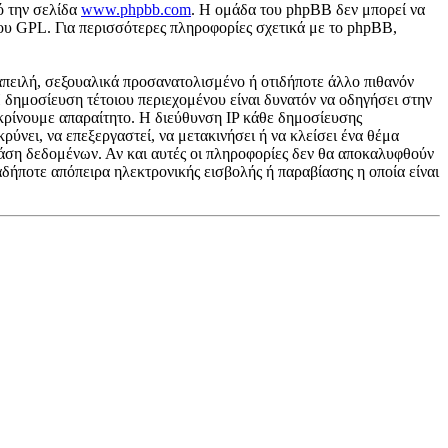
ό την σελίδα
www.phpbb.com
. Η ομάδα του phpBB δεν μπορεί να
του GPL. Για περισσότερες πληροφορίες σχετικά με το phpBB,
απειλή, σεξουαλικά προσανατολισμένο ή οτιδήποτε άλλο πιθανόν
 Η δημοσίευση τέτοιου περιεχομένου είναι δυνατόν να οδηγήσει στην
κρίνουμε απαραίτητο. Η διεύθυνση IP κάθε δημοσίευσης
ύνει, να επεξεργαστεί, να μετακινήσει ή να κλείσει ένα θέμα
 βάση δεδομένων. Αν και αυτές οι πληροφορίες δεν θα αποκαλυφθούν
δήποτε απόπειρα ηλεκτρονικής εισβολής ή παραβίασης η οποία είναι