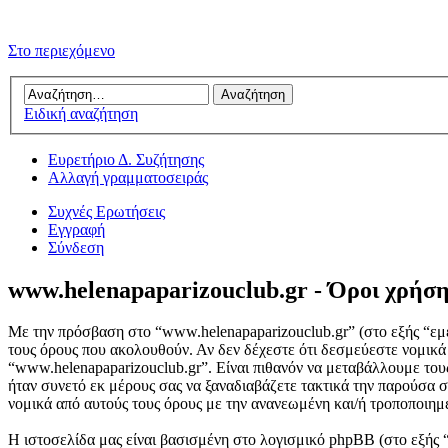
Στο περιεχόμενο
Ειδική αναζήτηση
Ευρετήριο Δ. Συζήτησης
Αλλαγή γραμματοσειράς
Συχνές Ερωτήσεις
Εγγραφή
Σύνδεση
www.helenapaparizouclub.gr - Όροι χρήσ
Με την πρόσβαση στο “www.helenapaparizouclub.gr” (στο εξής “εμεί
τους όρους που ακολουθούν. Αν δεν δέχεστε ότι δεσμεύεστε νομικ
“www.helenapaparizouclub.gr”. Είναι πιθανόν να μεταβάλλουμε του
ήταν συνετό εκ μέρους σας να ξαναδιαβάζετε τακτικά την παρούσα σ
νομικά από αυτούς τους όρους με την ανανεωμένη και/ή τροποποιη
Η ιστοσελίδα μας είναι βασισμένη στο λογισμικό phpBB (στο εξής 