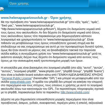
Όροι χρήσης
www.helenapaparizouclub.gr - Όροι χρήσης
Με την πρόσβαση στο “www.helenapaparizouclub.gr” (στο εξής “εμείς”, “εμάς”,
“δικό μας”, “www.helenapaparizouclub.gr”,
“http://www.helenapaparizouclub.gr/forum”), δέχεστε ότι δεσμεύεστε νομικά από
τους όρους που ακολουθούν. Αν δεν δέχεστε ότι δεσμεύεστε νομικά από όλους
τους ακόλουθους όρους τότε παρακαλούμε μην δημιουργήσετε κάποιον
λογαριασμό και χρησιμοποιήσετε το “www.helenapaparizouclub.gr”. Είναι
πιθανόν να μεταβάλλουμε τους όρους οποιαδήποτε χρονική στιγμή και θα
επιδιώξουμε να σας ενημερώσουμε για αυτό με τον προσφορότερο δυνατό τρόπο,
όμως θα ήταν συνετό εκ μέρους σας να ξαναδιαβάζετε τακτικά την παρούσα
σελίδα καθώς η συνεχιζόμενη χρήση του “www.helenapaparizouclub.gr” μετά τις
εκάστοτε αλλαγές δείχνει πως δέχεστε ότι δεσμεύεστε νομικά από αυτούς τους
όρους με την ανανεωμένη και/ή τροποποιημένη μορφή των όρων.
Η ιστοσελίδα μας είναι βασισμένη στο λογισμικό phpBB (στο εξής “αυτοί”, “αυτών”,
“αυτούς”, “λογισμικό phpBB”, “www.phpbb.com”, “phpBB Group”, “phpBB Teams”)
που είναι a bulletin board solution κάτω από ΓΕΝΙΚΗ ΑΔΕΙΑ ΔΗΜΟΣΙΑΣ ΧΡΗΣΗΣ
“
General Public License
” (hereinafter “GPL”) και μπορεί να μεταφορτωθεί από την
σελίδα
www.phpbb.com
. Η ομάδα του phpBB δεν μπορεί να ασκήσει την επιρροή
στο περιεχόμενο και τους στόχους, τους οποίους ο χρήστης με αυτό το λογισμικό
ακολουθεί λόγω των κανονισμών του GPL. Για περισσότερες πληροφορίες σχετικά
με το phpBB, παρακαλούμε δείτε τα παρακάτω:
http://www.phpbb.com/
.
Δέχεστε να μην δημοσιεύετε οποιασδήποτε μορφής περιεχόμενο που είναι
προσβλητικό, άσεμνο, χυδαίο, συκοφαντικό, περιέχον μίσος ή απειλή, σεξουαλικά