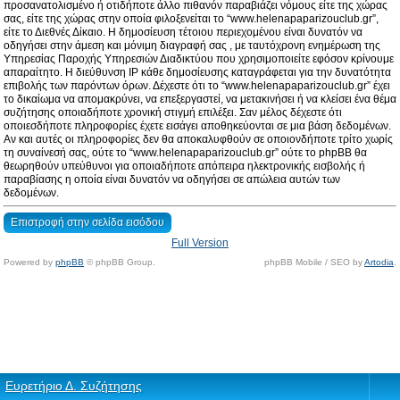
προσανατολισμένο ή οτιδήποτε άλλο πιθανόν παραβιάζει νόμους είτε της χώρας
σας, είτε της χώρας στην οποία φιλοξενείται το “www.helenapaparizouclub.gr”,
είτε το Διεθνές Δίκαιο. Η δημοσίευση τέτοιου περιεχομένου είναι δυνατόν να
οδηγήσει στην άμεση και μόνιμη διαγραφή σας , με ταυτόχρονη ενημέρωση της
Υπηρεσίας Παροχής Υπηρεσιών Διαδικτύου που χρησιμοποιείτε εφόσον κρίνουμε
απαραίτητο. Η διεύθυνση IP κάθε δημοσίευσης καταγράφεται για την δυνατότητα
επιβολής των παρόντων όρων. Δέχεστε ότι το “www.helenapaparizouclub.gr” έχει
το δικαίωμα να απομακρύνει, να επεξεργαστεί, να μετακινήσει ή να κλείσει ένα θέμα
συζήτησης οποιαδήποτε χρονική στιγμή επιλέξει. Σαν μέλος δέχεστε ότι
οποιεσδήποτε πληροφορίες έχετε εισάγει αποθηκεύονται σε μια βάση δεδομένων.
Αν και αυτές οι πληροφορίες δεν θα αποκαλυφθούν σε οποιονδήποτε τρίτο χωρίς
τη συναίνεσή σας, ούτε το “www.helenapaparizouclub.gr” ούτε το phpBB θα
θεωρηθούν υπεύθυνοι για οποιαδήποτε απόπειρα ηλεκτρονικής εισβολής ή
παραβίασης η οποία είναι δυνατόν να οδηγήσει σε απώλεια αυτών των
δεδομένων.
Επιστροφή στην σελίδα εισόδου
Full Version
Powered by
phpBB
© phpBB Group.
phpBB Mobile / SEO by
Artodia
.
Ευρετήριο Δ. Συζήτησης