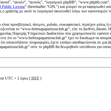
“αυτοί”, “αυτών”, “αυτούς”, “λογισμικό phpBB”, “www.phpbb.com”, 
l Public License
” (hereinafter “GPL”) και μπορεί να μεταφορτωθεί απ
ους ο χρήστης με αυτό το λογισμικό ακολουθεί λόγω των κανονισμών 
είναι προσβλητικό, άσεμνο, χυδαίο, συκοφαντικό, περιέχον μίσος ή 
λοξενείται το “www.helenapaparizouclub.gr”, είτε το Διεθνές Δίκαιο.
ηρεσίας Παροχής Υπηρεσιών Διαδικτύου που χρησιμοποιείτε εφόσον 
στε ότι το “www.helenapaparizouclub.gr” έχει το δικαίωμα να απομακρ
ε ότι οποιεσδήποτε πληροφορίες έχετε εισάγει αποθηκεύονται σε μια
napaparizouclub.gr” ούτε το phpBB θα θεωρηθούν υπεύθυνοι για οποια
ίναι UTC + 2 ώρες [
DST
]