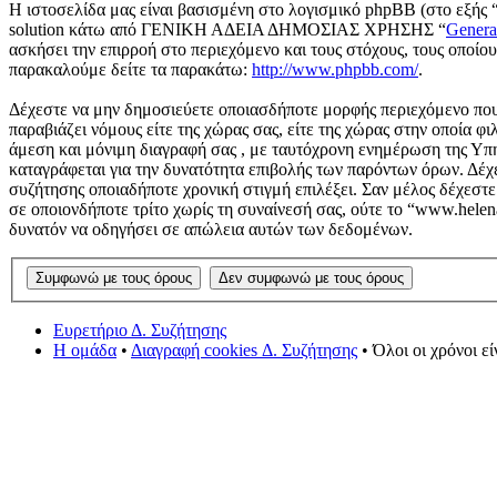
Η ιστοσελίδα μας είναι βασισμένη στο λογισμικό phpBB (στο εξής 
solution κάτω από ΓΕΝΙΚΗ ΑΔΕΙΑ ΔΗΜΟΣΙΑΣ ΧΡΗΣΗΣ “
Genera
ασκήσει την επιρροή στο περιεχόμενο και τους στόχους, τους οποί
παρακαλούμε δείτε τα παρακάτω:
http://www.phpbb.com/
.
Δέχεστε να μην δημοσιεύετε οποιασδήποτε μορφής περιεχόμενο που 
παραβιάζει νόμους είτε της χώρας σας, είτε της χώρας στην οποία φι
άμεση και μόνιμη διαγραφή σας , με ταυτόχρονη ενημέρωση της Υπ
καταγράφεται για την δυνατότητα επιβολής των παρόντων όρων. Δέχε
συζήτησης οποιαδήποτε χρονική στιγμή επιλέξει. Σαν μέλος δέχεστ
σε οποιονδήποτε τρίτο χωρίς τη συναίνεσή σας, ούτε το “www.hele
δυνατόν να οδηγήσει σε απώλεια αυτών των δεδομένων.
Ευρετήριο Δ. Συζήτησης
Η ομάδα
•
Διαγραφή cookies Δ. Συζήτησης
• Όλοι οι χρόνοι ε