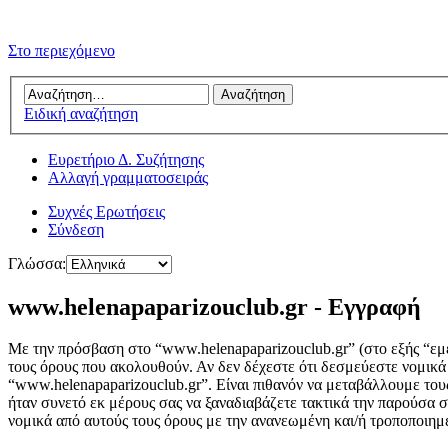
Στο περιεχόμενο
Ειδική αναζήτηση
Ευρετήριο Δ. Συζήτησης
Αλλαγή γραμματοσειράς
Συχνές Ερωτήσεις
Σύνδεση
Γλώσσα:
www.helenapaparizouclub.gr - Εγγραφή
Με την πρόσβαση στο “www.helenapaparizouclub.gr” (στο εξής “εμεί
τους όρους που ακολουθούν. Αν δεν δέχεστε ότι δεσμεύεστε νομικ
“www.helenapaparizouclub.gr”. Είναι πιθανόν να μεταβάλλουμε του
ήταν συνετό εκ μέρους σας να ξαναδιαβάζετε τακτικά την παρούσα σ
νομικά από αυτούς τους όρους με την ανανεωμένη και/ή τροποποιη