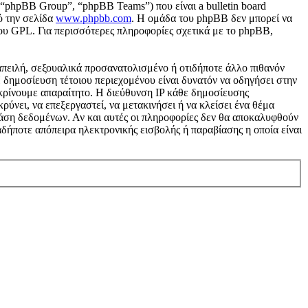
“phpBB Group”, “phpBB Teams”) που είναι a bulletin board
ό την σελίδα
www.phpbb.com
. Η ομάδα του phpBB δεν μπορεί να
του GPL. Για περισσότερες πληροφορίες σχετικά με το phpBB,
απειλή, σεξουαλικά προσανατολισμένο ή οτιδήποτε άλλο πιθανόν
 Η δημοσίευση τέτοιου περιεχομένου είναι δυνατόν να οδηγήσει στην
κρίνουμε απαραίτητο. Η διεύθυνση IP κάθε δημοσίευσης
ύνει, να επεξεργαστεί, να μετακινήσει ή να κλείσει ένα θέμα
 βάση δεδομένων. Αν και αυτές οι πληροφορίες δεν θα αποκαλυφθούν
δήποτε απόπειρα ηλεκτρονικής εισβολής ή παραβίασης η οποία είναι