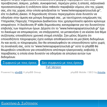
προσβλητικό, άσεμνο, χυδαίο, συκοφαντικό, περιέχον μίσος ή απειλή, σεξουαλικά
προσανατολισμένο ή οτιδήποτε άλλο πιθανόν παραβιάζει νόμους είτε της χώρας
σας, είτε της χώρας στην οποία φιλοξενείται το “www.helenapaparizouclub.gr”,
είτε το Διεθνές Δίκαιο. Η δημοσίευση τέτοιου περιεχομένου είναι δυνατόν να
οδηγήσει στην άμεση και μόνιμη διαγραφή σας , με ταυτόχρονη ενημέρωση της
Υπηρεσίας Παροχής Υπηρεσιών Διαδικτύου που χρησιμοποιείτε εφόσον κρίνουμε
απαραίτητο. Η διεύθυνση IP κάθε δημοσίευσης καταγράφεται για την δυνατότητα
επιβολής των παρόντων όρων. Δέχεστε ότι το “www.helenapaparizouclub.gr” έχει
το δικαίωμα να απομακρύνει, να επεξεργαστεί, να μετακινήσει ή να κλείσει ένα θέμα
συζήτησης οποιαδήποτε χρονική στιγμή επιλέξει. Σαν μέλος δέχεστε ότι
οποιεσδήποτε πληροφορίες έχετε εισάγει αποθηκεύονται σε μια βάση δεδομένων.
Αν και αυτές οι πληροφορίες δεν θα αποκαλυφθούν σε οποιονδήποτε τρίτο χωρίς
τη συναίνεσή σας, ούτε το “www.helenapaparizouclub.gr” ούτε το phpBB θα
θεωρηθούν υπεύθυνοι για οποιαδήποτε απόπειρα ηλεκτρονικής εισβολής ή
παραβίασης η οποία είναι δυνατόν να οδηγήσει σε απώλεια αυτών των
δεδομένων.
Full Version
Powered by
phpBB
© phpBB Group.
phpBB Mobile / SEO by
Artodia
.
Ευρετήριο Δ. Συζήτησης