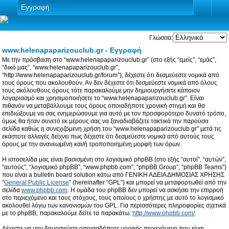
Εγγραφή
Γλώσσα:
www.helenapaparizouclub.gr - Εγγραφή
Με την πρόσβαση στο “www.helenapaparizouclub.gr” (στο εξής “εμείς”, “εμάς”,
“δικό μας”, “www.helenapaparizouclub.gr”,
“http://www.helenapaparizouclub.gr/forum”), δέχεστε ότι δεσμεύεστε νομικά από
τους όρους που ακολουθούν. Αν δεν δέχεστε ότι δεσμεύεστε νομικά από όλους
τους ακόλουθους όρους τότε παρακαλούμε μην δημιουργήσετε κάποιον
λογαριασμό και χρησιμοποιήσετε το “www.helenapaparizouclub.gr”. Είναι
πιθανόν να μεταβάλλουμε τους όρους οποιαδήποτε χρονική στιγμή και θα
επιδιώξουμε να σας ενημερώσουμε για αυτό με τον προσφορότερο δυνατό τρόπο,
όμως θα ήταν συνετό εκ μέρους σας να ξαναδιαβάζετε τακτικά την παρούσα
σελίδα καθώς η συνεχιζόμενη χρήση του “www.helenapaparizouclub.gr” μετά τις
εκάστοτε αλλαγές δείχνει πως δέχεστε ότι δεσμεύεστε νομικά από αυτούς τους
όρους με την ανανεωμένη και/ή τροποποιημένη μορφή των όρων.
Η ιστοσελίδα μας είναι βασισμένη στο λογισμικό phpBB (στο εξής “αυτοί”, “αυτών”,
“αυτούς”, “λογισμικό phpBB”, “www.phpbb.com”, “phpBB Group”, “phpBB Teams”)
που είναι a bulletin board solution κάτω από ΓΕΝΙΚΗ ΑΔΕΙΑ ΔΗΜΟΣΙΑΣ ΧΡΗΣΗΣ
“
General Public License
” (hereinafter “GPL”) και μπορεί να μεταφορτωθεί από την
σελίδα
www.phpbb.com
. Η ομάδα του phpBB δεν μπορεί να ασκήσει την επιρροή
στο περιεχόμενο και τους στόχους, τους οποίους ο χρήστης με αυτό το λογισμικό
ακολουθεί λόγω των κανονισμών του GPL. Για περισσότερες πληροφορίες σχετικά
με το phpBB, παρακαλούμε δείτε τα παρακάτω:
http://www.phpbb.com/
.
Δέχεστε να μην δημοσιεύετε οποιασδήποτε μορφής περιεχόμενο που είναι