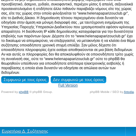
προσβλητικό, άσεμνο, χυδαίο, συκοφαντικό, περιέχον μίσος ή απειλή, σεξουαλικά
προσανατολισμένο ή οτιδήποτε άλλο πιθανόν παραβιάζει νόμους είτε της χώρας
σας, είτε της χώρας στην οποία φιλοξενείται το “www.helenapaparizouclub.gr”,
είτε το Διεθνές Δίκαιο. Η δημοσίευση τέτοιου περιεχομένου είναι δυνατόν να
οδηγήσει στην άμεση και μόνιμη διαγραφή σας , με ταυτόχρονη ενημέρωση της
Υπηρεσίας Παροχής Υπηρεσιών Διαδικτύου που χρησιμοποιείτε εφόσον κρίνουμε
απαραίτητο. Η διεύθυνση IP κάθε δημοσίευσης καταγράφεται για την δυνατότητα
επιβολής των παρόντων όρων. Δέχεστε ότι το “www.helenapaparizouclub.gr” έχει
το δικαίωμα να απομακρύνει, να επεξεργαστεί, να μετακινήσει ή να κλείσει ένα θέμα
συζήτησης οποιαδήποτε χρονική στιγμή επιλέξει. Σαν μέλος δέχεστε ότι
οποιεσδήποτε πληροφορίες έχετε εισάγει αποθηκεύονται σε μια βάση δεδομένων.
Αν και αυτές οι πληροφορίες δεν θα αποκαλυφθούν σε οποιονδήποτε τρίτο χωρίς
τη συναίνεσή σας, ούτε το “www.helenapaparizouclub.gr” ούτε το phpBB θα
θεωρηθούν υπεύθυνοι για οποιαδήποτε απόπειρα ηλεκτρονικής εισβολής ή
παραβίασης η οποία είναι δυνατόν να οδηγήσει σε απώλεια αυτών των
δεδομένων.
Full Version
Powered by
phpBB
© phpBB Group.
phpBB Mobile / SEO by
Artodia
.
Ευρετήριο Δ. Συζήτησης