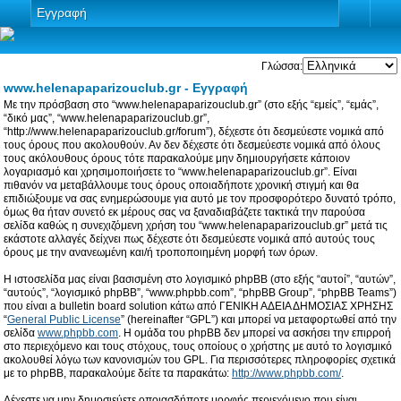
Εγγραφή
Γλώσσα:
www.helenapaparizouclub.gr - Εγγραφή
Με την πρόσβαση στο “www.helenapaparizouclub.gr” (στο εξής “εμείς”, “εμάς”,
“δικό μας”, “www.helenapaparizouclub.gr”,
“http://www.helenapaparizouclub.gr/forum”), δέχεστε ότι δεσμεύεστε νομικά από
τους όρους που ακολουθούν. Αν δεν δέχεστε ότι δεσμεύεστε νομικά από όλους
τους ακόλουθους όρους τότε παρακαλούμε μην δημιουργήσετε κάποιον
λογαριασμό και χρησιμοποιήσετε το “www.helenapaparizouclub.gr”. Είναι
πιθανόν να μεταβάλλουμε τους όρους οποιαδήποτε χρονική στιγμή και θα
επιδιώξουμε να σας ενημερώσουμε για αυτό με τον προσφορότερο δυνατό τρόπο,
όμως θα ήταν συνετό εκ μέρους σας να ξαναδιαβάζετε τακτικά την παρούσα
σελίδα καθώς η συνεχιζόμενη χρήση του “www.helenapaparizouclub.gr” μετά τις
εκάστοτε αλλαγές δείχνει πως δέχεστε ότι δεσμεύεστε νομικά από αυτούς τους
όρους με την ανανεωμένη και/ή τροποποιημένη μορφή των όρων.
Η ιστοσελίδα μας είναι βασισμένη στο λογισμικό phpBB (στο εξής “αυτοί”, “αυτών”,
“αυτούς”, “λογισμικό phpBB”, “www.phpbb.com”, “phpBB Group”, “phpBB Teams”)
που είναι a bulletin board solution κάτω από ΓΕΝΙΚΗ ΑΔΕΙΑ ΔΗΜΟΣΙΑΣ ΧΡΗΣΗΣ
“
General Public License
” (hereinafter “GPL”) και μπορεί να μεταφορτωθεί από την
σελίδα
www.phpbb.com
. Η ομάδα του phpBB δεν μπορεί να ασκήσει την επιρροή
στο περιεχόμενο και τους στόχους, τους οποίους ο χρήστης με αυτό το λογισμικό
ακολουθεί λόγω των κανονισμών του GPL. Για περισσότερες πληροφορίες σχετικά
με το phpBB, παρακαλούμε δείτε τα παρακάτω:
http://www.phpbb.com/
.
Δέχεστε να μην δημοσιεύετε οποιασδήποτε μορφής περιεχόμενο που είναι