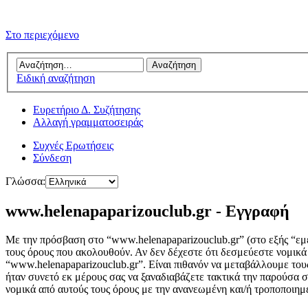
Στο περιεχόμενο
Ειδική αναζήτηση
Ευρετήριο Δ. Συζήτησης
Αλλαγή γραμματοσειράς
Συχνές Ερωτήσεις
Σύνδεση
Γλώσσα:
www.helenapaparizouclub.gr - Εγγραφή
Με την πρόσβαση στο “www.helenapaparizouclub.gr” (στο εξής “εμεί
τους όρους που ακολουθούν. Αν δεν δέχεστε ότι δεσμεύεστε νομικ
“www.helenapaparizouclub.gr”. Είναι πιθανόν να μεταβάλλουμε του
ήταν συνετό εκ μέρους σας να ξαναδιαβάζετε τακτικά την παρούσα σ
νομικά από αυτούς τους όρους με την ανανεωμένη και/ή τροποποιη