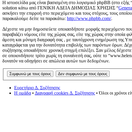
Η ιστοσελίδα μας είναι βασισμένη στο λογισμικό phpBB (στο εξής 
solution κάτω από ΓΕΝΙΚΗ ΑΔΕΙΑ ΔΗΜΟΣΙΑΣ ΧΡΗΣΗΣ “
Genera
ασκήσει την επιρροή στο περιεχόμενο και τους στόχους, τους οποί
παρακαλούμε δείτε τα παρακάτω:
http://www.phpbb.com/
.
Δέχεστε να μην δημοσιεύετε οποιασδήποτε μορφής περιεχόμενο που 
παραβιάζει νόμους είτε της χώρας σας, είτε της χώρας στην οποία φι
άμεση και μόνιμη διαγραφή σας , με ταυτόχρονη ενημέρωση της Υπ
καταγράφεται για την δυνατότητα επιβολής των παρόντων όρων. Δέχε
συζήτησης οποιαδήποτε χρονική στιγμή επιλέξει. Σαν μέλος δέχεστ
σε οποιονδήποτε τρίτο χωρίς τη συναίνεσή σας, ούτε το “www.hele
δυνατόν να οδηγήσει σε απώλεια αυτών των δεδομένων.
Ευρετήριο Δ. Συζήτησης
Η ομάδα
•
Διαγραφή cookies Δ. Συζήτησης
• Όλοι οι χρόνοι ε