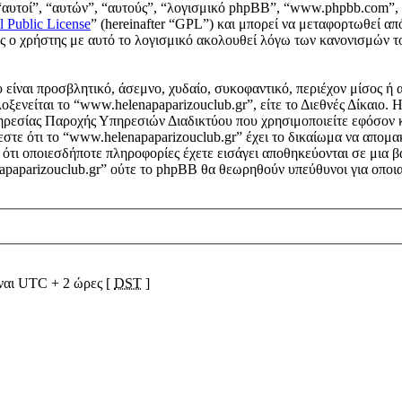
“αυτοί”, “αυτών”, “αυτούς”, “λογισμικό phpBB”, “www.phpbb.com”, 
l Public License
” (hereinafter “GPL”) και μπορεί να μεταφορτωθεί απ
ους ο χρήστης με αυτό το λογισμικό ακολουθεί λόγω των κανονισμών 
είναι προσβλητικό, άσεμνο, χυδαίο, συκοφαντικό, περιέχον μίσος ή 
λοξενείται το “www.helenapaparizouclub.gr”, είτε το Διεθνές Δίκαιο.
ηρεσίας Παροχής Υπηρεσιών Διαδικτύου που χρησιμοποιείτε εφόσον 
στε ότι το “www.helenapaparizouclub.gr” έχει το δικαίωμα να απομακρ
ε ότι οποιεσδήποτε πληροφορίες έχετε εισάγει αποθηκεύονται σε μια
napaparizouclub.gr” ούτε το phpBB θα θεωρηθούν υπεύθυνοι για οποια
ίναι UTC + 2 ώρες [
DST
]