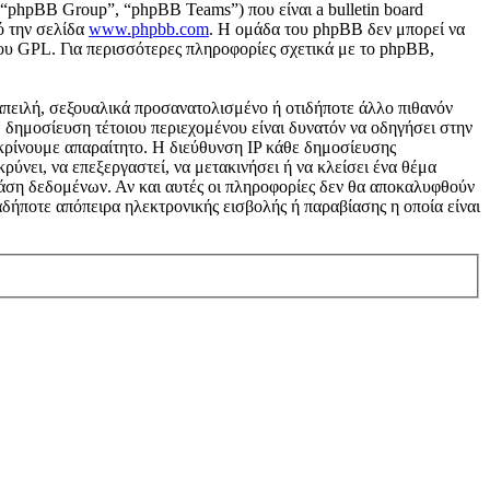
“phpBB Group”, “phpBB Teams”) που είναι a bulletin board
ό την σελίδα
www.phpbb.com
. Η ομάδα του phpBB δεν μπορεί να
του GPL. Για περισσότερες πληροφορίες σχετικά με το phpBB,
απειλή, σεξουαλικά προσανατολισμένο ή οτιδήποτε άλλο πιθανόν
 Η δημοσίευση τέτοιου περιεχομένου είναι δυνατόν να οδηγήσει στην
κρίνουμε απαραίτητο. Η διεύθυνση IP κάθε δημοσίευσης
ύνει, να επεξεργαστεί, να μετακινήσει ή να κλείσει ένα θέμα
 βάση δεδομένων. Αν και αυτές οι πληροφορίες δεν θα αποκαλυφθούν
δήποτε απόπειρα ηλεκτρονικής εισβολής ή παραβίασης η οποία είναι