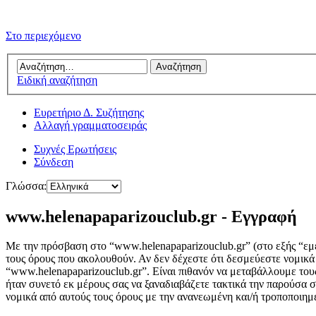
Στο περιεχόμενο
Ειδική αναζήτηση
Ευρετήριο Δ. Συζήτησης
Αλλαγή γραμματοσειράς
Συχνές Ερωτήσεις
Σύνδεση
Γλώσσα:
www.helenapaparizouclub.gr - Εγγραφή
Με την πρόσβαση στο “www.helenapaparizouclub.gr” (στο εξής “εμεί
τους όρους που ακολουθούν. Αν δεν δέχεστε ότι δεσμεύεστε νομικ
“www.helenapaparizouclub.gr”. Είναι πιθανόν να μεταβάλλουμε του
ήταν συνετό εκ μέρους σας να ξαναδιαβάζετε τακτικά την παρούσα σ
νομικά από αυτούς τους όρους με την ανανεωμένη και/ή τροποποιη