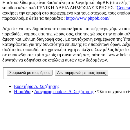
Η ιστοσελίδα μας είναι βασισμένη στο λογισμικό phpBB (στο εξής 
solution κάτω από ΓΕΝΙΚΗ ΑΔΕΙΑ ΔΗΜΟΣΙΑΣ ΧΡΗΣΗΣ “
Genera
ασκήσει την επιρροή στο περιεχόμενο και τους στόχους, τους οποί
παρακαλούμε δείτε τα παρακάτω:
http://www.phpbb.com/
.
Δέχεστε να μην δημοσιεύετε οποιασδήποτε μορφής περιεχόμενο που 
παραβιάζει νόμους είτε της χώρας σας, είτε της χώρας στην οποία φι
άμεση και μόνιμη διαγραφή σας , με ταυτόχρονη ενημέρωση της Υπ
καταγράφεται για την δυνατότητα επιβολής των παρόντων όρων. Δέχε
συζήτησης οποιαδήποτε χρονική στιγμή επιλέξει. Σαν μέλος δέχεστ
σε οποιονδήποτε τρίτο χωρίς τη συναίνεσή σας, ούτε το “www.hele
δυνατόν να οδηγήσει σε απώλεια αυτών των δεδομένων.
Ευρετήριο Δ. Συζήτησης
Η ομάδα
•
Διαγραφή cookies Δ. Συζήτησης
• Όλοι οι χρόνοι ε