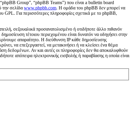
“phpBB Group”, “phpBB Teams”) που είναι a bulletin board
ό την σελίδα
www.phpbb.com
. Η ομάδα του phpBB δεν μπορεί να
του GPL. Για περισσότερες πληροφορίες σχετικά με το phpBB,
απειλή, σεξουαλικά προσανατολισμένο ή οτιδήποτε άλλο πιθανόν
 Η δημοσίευση τέτοιου περιεχομένου είναι δυνατόν να οδηγήσει στην
κρίνουμε απαραίτητο. Η διεύθυνση IP κάθε δημοσίευσης
ύνει, να επεξεργαστεί, να μετακινήσει ή να κλείσει ένα θέμα
 βάση δεδομένων. Αν και αυτές οι πληροφορίες δεν θα αποκαλυφθούν
δήποτε απόπειρα ηλεκτρονικής εισβολής ή παραβίασης η οποία είναι