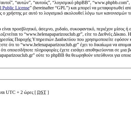
“αυτοί”, “αυτών”, “αυτούς”, “λογισμικό phpBB”, “www.phpbb.com”, 
l Public License
” (hereinafter “GPL”) και μπορεί να μεταφορτωθεί απ
ους ο χρήστης με αυτό το λογισμικό ακολουθεί λόγω των κανονισμών 
είναι προσβλητικό, άσεμνο, χυδαίο, συκοφαντικό, περιέχον μίσος ή 
λοξενείται το “www.helenapaparizouclub.gr”, είτε το Διεθνές Δίκαιο.
ηρεσίας Παροχής Υπηρεσιών Διαδικτύου που χρησιμοποιείτε εφόσον 
στε ότι το “www.helenapaparizouclub.gr” έχει το δικαίωμα να απομακρ
ε ότι οποιεσδήποτε πληροφορίες έχετε εισάγει αποθηκεύονται σε μια
napaparizouclub.gr” ούτε το phpBB θα θεωρηθούν υπεύθυνοι για οποια
ίναι UTC + 2 ώρες [
DST
]