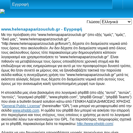
Εγγραφή
Γλώσσα:
www.helenapaparizouclub.gr - Εγγραφή
Με την πρόσβαση στο “www.helenapaparizouclub.gr” (στο εξής “εμείς”, “εμάς”,
“δικό μας”, “www.helenapaparizouclub.gr”,
“http://www.helenapaparizouclub.gr/forum”), δέχεστε ότι δεσμεύεστε νομικά από
τους όρους που ακολουθούν. Αν δεν δέχεστε ότι δεσμεύεστε νομικά από όλους
τους ακόλουθους όρους τότε παρακαλούμε μην δημιουργήσετε κάποιον
λογαριασμό και χρησιμοποιήσετε το “www.helenapaparizouclub.gr”. Είναι
πιθανόν να μεταβάλλουμε τους όρους οποιαδήποτε χρονική στιγμή και θα
επιδιώξουμε να σας ενημερώσουμε για αυτό με τον προσφορότερο δυνατό τρόπο,
όμως θα ήταν συνετό εκ μέρους σας να ξαναδιαβάζετε τακτικά την παρούσα
σελίδα καθώς η συνεχιζόμενη χρήση του “www.helenapaparizouclub.gr” μετά τις
εκάστοτε αλλαγές δείχνει πως δέχεστε ότι δεσμεύεστε νομικά από αυτούς τους
όρους με την ανανεωμένη και/ή τροποποιημένη μορφή των όρων.
Η ιστοσελίδα μας είναι βασισμένη στο λογισμικό phpBB (στο εξής “αυτοί”, “αυτών”,
“αυτούς”, “λογισμικό phpBB”, “www.phpbb.com”, “phpBB Group”, “phpBB Teams”)
που είναι a bulletin board solution κάτω από ΓΕΝΙΚΗ ΑΔΕΙΑ ΔΗΜΟΣΙΑΣ ΧΡΗΣΗΣ
“
General Public License
” (hereinafter “GPL”) και μπορεί να μεταφορτωθεί από την
σελίδα
www.phpbb.com
. Η ομάδα του phpBB δεν μπορεί να ασκήσει την επιρροή
στο περιεχόμενο και τους στόχους, τους οποίους ο χρήστης με αυτό το λογισμικό
ακολουθεί λόγω των κανονισμών του GPL. Για περισσότερες πληροφορίες σχετικά
με το phpBB, παρακαλούμε δείτε τα παρακάτω:
http://www.phpbb.com/
.
Δέχεστε να μην δημοσιεύετε οποιασδήποτε μορφής περιεχόμενο που είναι