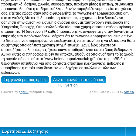
προσβλητικό, άσεμνο, χυδαίο, συκοφαντικό, περιέχον μίσος ή απειλή, σεξουαλικά
προσανατολισμένο ή οτιδήποτε άλλο πιθανόν παραβιάζει νόμους είτε της χώρας
σας, είτε της χώρας στην οποία φιλοξενείται το “www.helenapaparizouclub.gr”,
είτε το Διεθνές Δίκαιο. Η δημοσίευση τέτοιου περιεχομένου είναι δυνατόν να
οδηγήσει στην άμεση και μόνιμη διαγραφή σας , με ταυτόχρονη ενημέρωση της
Υπηρεσίας Παροχής Υπηρεσιών Διαδικτύου που χρησιμοποιείτε εφόσον κρίνουμε
απαραίτητο. Η διεύθυνση IP κάθε δημοσίευσης καταγράφεται για την δυνατότητα
επιβολής των παρόντων όρων. Δέχεστε ότι το “www.helenapaparizouclub.gr” έχει
το δικαίωμα να απομακρύνει, να επεξεργαστεί, να μετακινήσει ή να κλείσει ένα θέμα
συζήτησης οποιαδήποτε χρονική στιγμή επιλέξει. Σαν μέλος δέχεστε ότι
οποιεσδήποτε πληροφορίες έχετε εισάγει αποθηκεύονται σε μια βάση δεδομένων.
Αν και αυτές οι πληροφορίες δεν θα αποκαλυφθούν σε οποιονδήποτε τρίτο χωρίς
τη συναίνεσή σας, ούτε το “www.helenapaparizouclub.gr” ούτε το phpBB θα
θεωρηθούν υπεύθυνοι για οποιαδήποτε απόπειρα ηλεκτρονικής εισβολής ή
παραβίασης η οποία είναι δυνατόν να οδηγήσει σε απώλεια αυτών των
δεδομένων.
Full Version
Powered by
phpBB
© phpBB Group.
phpBB Mobile / SEO by
Artodia
.
Ευρετήριο Δ. Συζήτησης