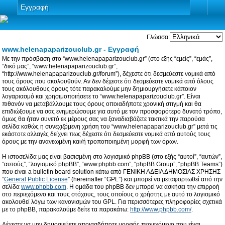
Εγγραφή
Γλώσσα:
www.helenapaparizouclub.gr - Εγγραφή
Με την πρόσβαση στο “www.helenapaparizouclub.gr” (στο εξής “εμείς”, “εμάς”,
“δικό μας”, “www.helenapaparizouclub.gr”,
“http://www.helenapaparizouclub.gr/forum”), δέχεστε ότι δεσμεύεστε νομικά από
τους όρους που ακολουθούν. Αν δεν δέχεστε ότι δεσμεύεστε νομικά από όλους
τους ακόλουθους όρους τότε παρακαλούμε μην δημιουργήσετε κάποιον
λογαριασμό και χρησιμοποιήσετε το “www.helenapaparizouclub.gr”. Είναι
πιθανόν να μεταβάλλουμε τους όρους οποιαδήποτε χρονική στιγμή και θα
επιδιώξουμε να σας ενημερώσουμε για αυτό με τον προσφορότερο δυνατό τρόπο,
όμως θα ήταν συνετό εκ μέρους σας να ξαναδιαβάζετε τακτικά την παρούσα
σελίδα καθώς η συνεχιζόμενη χρήση του “www.helenapaparizouclub.gr” μετά τις
εκάστοτε αλλαγές δείχνει πως δέχεστε ότι δεσμεύεστε νομικά από αυτούς τους
όρους με την ανανεωμένη και/ή τροποποιημένη μορφή των όρων.
Η ιστοσελίδα μας είναι βασισμένη στο λογισμικό phpBB (στο εξής “αυτοί”, “αυτών”,
“αυτούς”, “λογισμικό phpBB”, “www.phpbb.com”, “phpBB Group”, “phpBB Teams”)
που είναι a bulletin board solution κάτω από ΓΕΝΙΚΗ ΑΔΕΙΑ ΔΗΜΟΣΙΑΣ ΧΡΗΣΗΣ
“
General Public License
” (hereinafter “GPL”) και μπορεί να μεταφορτωθεί από την
σελίδα
www.phpbb.com
. Η ομάδα του phpBB δεν μπορεί να ασκήσει την επιρροή
στο περιεχόμενο και τους στόχους, τους οποίους ο χρήστης με αυτό το λογισμικό
ακολουθεί λόγω των κανονισμών του GPL. Για περισσότερες πληροφορίες σχετικά
με το phpBB, παρακαλούμε δείτε τα παρακάτω:
http://www.phpbb.com/
.
Δέχεστε να μην δημοσιεύετε οποιασδήποτε μορφής περιεχόμενο που είναι