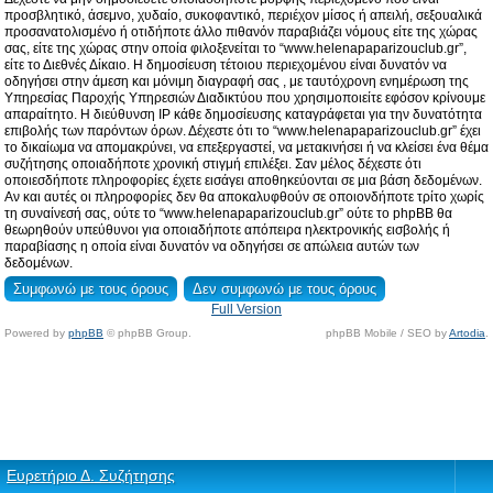
προσβλητικό, άσεμνο, χυδαίο, συκοφαντικό, περιέχον μίσος ή απειλή, σεξουαλικά
προσανατολισμένο ή οτιδήποτε άλλο πιθανόν παραβιάζει νόμους είτε της χώρας
σας, είτε της χώρας στην οποία φιλοξενείται το “www.helenapaparizouclub.gr”,
είτε το Διεθνές Δίκαιο. Η δημοσίευση τέτοιου περιεχομένου είναι δυνατόν να
οδηγήσει στην άμεση και μόνιμη διαγραφή σας , με ταυτόχρονη ενημέρωση της
Υπηρεσίας Παροχής Υπηρεσιών Διαδικτύου που χρησιμοποιείτε εφόσον κρίνουμε
απαραίτητο. Η διεύθυνση IP κάθε δημοσίευσης καταγράφεται για την δυνατότητα
επιβολής των παρόντων όρων. Δέχεστε ότι το “www.helenapaparizouclub.gr” έχει
το δικαίωμα να απομακρύνει, να επεξεργαστεί, να μετακινήσει ή να κλείσει ένα θέμα
συζήτησης οποιαδήποτε χρονική στιγμή επιλέξει. Σαν μέλος δέχεστε ότι
οποιεσδήποτε πληροφορίες έχετε εισάγει αποθηκεύονται σε μια βάση δεδομένων.
Αν και αυτές οι πληροφορίες δεν θα αποκαλυφθούν σε οποιονδήποτε τρίτο χωρίς
τη συναίνεσή σας, ούτε το “www.helenapaparizouclub.gr” ούτε το phpBB θα
θεωρηθούν υπεύθυνοι για οποιαδήποτε απόπειρα ηλεκτρονικής εισβολής ή
παραβίασης η οποία είναι δυνατόν να οδηγήσει σε απώλεια αυτών των
δεδομένων.
Full Version
Powered by
phpBB
© phpBB Group.
phpBB Mobile / SEO by
Artodia
.
Ευρετήριο Δ. Συζήτησης