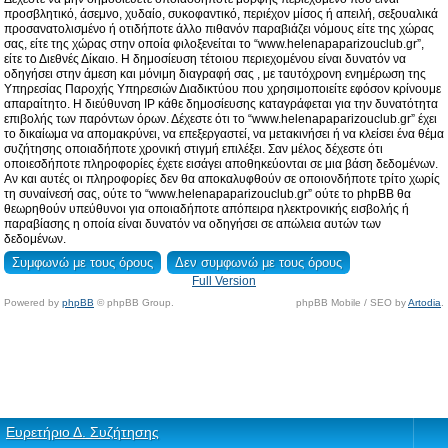
προσβλητικό, άσεμνο, χυδαίο, συκοφαντικό, περιέχον μίσος ή απειλή, σεξουαλικά
προσανατολισμένο ή οτιδήποτε άλλο πιθανόν παραβιάζει νόμους είτε της χώρας
σας, είτε της χώρας στην οποία φιλοξενείται το “www.helenapaparizouclub.gr”,
είτε το Διεθνές Δίκαιο. Η δημοσίευση τέτοιου περιεχομένου είναι δυνατόν να
οδηγήσει στην άμεση και μόνιμη διαγραφή σας , με ταυτόχρονη ενημέρωση της
Υπηρεσίας Παροχής Υπηρεσιών Διαδικτύου που χρησιμοποιείτε εφόσον κρίνουμε
απαραίτητο. Η διεύθυνση IP κάθε δημοσίευσης καταγράφεται για την δυνατότητα
επιβολής των παρόντων όρων. Δέχεστε ότι το “www.helenapaparizouclub.gr” έχει
το δικαίωμα να απομακρύνει, να επεξεργαστεί, να μετακινήσει ή να κλείσει ένα θέμα
συζήτησης οποιαδήποτε χρονική στιγμή επιλέξει. Σαν μέλος δέχεστε ότι
οποιεσδήποτε πληροφορίες έχετε εισάγει αποθηκεύονται σε μια βάση δεδομένων.
Αν και αυτές οι πληροφορίες δεν θα αποκαλυφθούν σε οποιονδήποτε τρίτο χωρίς
τη συναίνεσή σας, ούτε το “www.helenapaparizouclub.gr” ούτε το phpBB θα
θεωρηθούν υπεύθυνοι για οποιαδήποτε απόπειρα ηλεκτρονικής εισβολής ή
παραβίασης η οποία είναι δυνατόν να οδηγήσει σε απώλεια αυτών των
δεδομένων.
Full Version
Powered by
phpBB
© phpBB Group.
phpBB Mobile / SEO by
Artodia
.
Ευρετήριο Δ. Συζήτησης