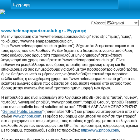
Εγγραφή
Γλώσσα:
www.helenapaparizouclub.gr - Εγγραφή
Με την πρόσβαση στο “www.helenapaparizouclub.gr” (στο εξής “εμείς”, “εμάς”,
“δικό μας”, “www.helenapaparizouclub.gr”,
“http://www.helenapaparizouclub.gr/forum”), δέχεστε ότι δεσμεύεστε νομικά από
τους όρους που ακολουθούν. Αν δεν δέχεστε ότι δεσμεύεστε νομικά από όλους
τους ακόλουθους όρους τότε παρακαλούμε μην δημιουργήσετε κάποιον
λογαριασμό και χρησιμοποιήσετε το “www.helenapaparizouclub.gr”. Είναι
πιθανόν να μεταβάλλουμε τους όρους οποιαδήποτε χρονική στιγμή και θα
επιδιώξουμε να σας ενημερώσουμε για αυτό με τον προσφορότερο δυνατό τρόπο,
όμως θα ήταν συνετό εκ μέρους σας να ξαναδιαβάζετε τακτικά την παρούσα
σελίδα καθώς η συνεχιζόμενη χρήση του “www.helenapaparizouclub.gr” μετά τις
εκάστοτε αλλαγές δείχνει πως δέχεστε ότι δεσμεύεστε νομικά από αυτούς τους
όρους με την ανανεωμένη και/ή τροποποιημένη μορφή των όρων.
Η ιστοσελίδα μας είναι βασισμένη στο λογισμικό phpBB (στο εξής “αυτοί”, “αυτών”,
“αυτούς”, “λογισμικό phpBB”, “www.phpbb.com”, “phpBB Group”, “phpBB Teams”)
που είναι a bulletin board solution κάτω από ΓΕΝΙΚΗ ΑΔΕΙΑ ΔΗΜΟΣΙΑΣ ΧΡΗΣΗΣ
“
General Public License
” (hereinafter “GPL”) και μπορεί να μεταφορτωθεί από την
σελίδα
www.phpbb.com
. Η ομάδα του phpBB δεν μπορεί να ασκήσει την επιρροή
στο περιεχόμενο και τους στόχους, τους οποίους ο χρήστης με αυτό το λογισμικό
ακολουθεί λόγω των κανονισμών του GPL. Για περισσότερες πληροφορίες σχετικά
με το phpBB, παρακαλούμε δείτε τα παρακάτω:
http://www.phpbb.com/
.
Δέχεστε να μην δημοσιεύετε οποιασδήποτε μορφής περιεχόμενο που είναι