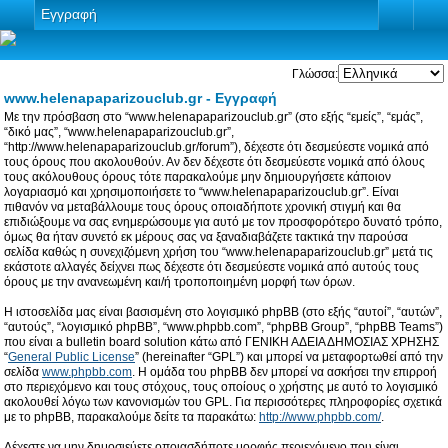
Εγγραφή
Γλώσσα:
www.helenapaparizouclub.gr - Εγγραφή
Με την πρόσβαση στο “www.helenapaparizouclub.gr” (στο εξής “εμείς”, “εμάς”,
“δικό μας”, “www.helenapaparizouclub.gr”,
“http://www.helenapaparizouclub.gr/forum”), δέχεστε ότι δεσμεύεστε νομικά από
τους όρους που ακολουθούν. Αν δεν δέχεστε ότι δεσμεύεστε νομικά από όλους
τους ακόλουθους όρους τότε παρακαλούμε μην δημιουργήσετε κάποιον
λογαριασμό και χρησιμοποιήσετε το “www.helenapaparizouclub.gr”. Είναι
πιθανόν να μεταβάλλουμε τους όρους οποιαδήποτε χρονική στιγμή και θα
επιδιώξουμε να σας ενημερώσουμε για αυτό με τον προσφορότερο δυνατό τρόπο,
όμως θα ήταν συνετό εκ μέρους σας να ξαναδιαβάζετε τακτικά την παρούσα
σελίδα καθώς η συνεχιζόμενη χρήση του “www.helenapaparizouclub.gr” μετά τις
εκάστοτε αλλαγές δείχνει πως δέχεστε ότι δεσμεύεστε νομικά από αυτούς τους
όρους με την ανανεωμένη και/ή τροποποιημένη μορφή των όρων.
Η ιστοσελίδα μας είναι βασισμένη στο λογισμικό phpBB (στο εξής “αυτοί”, “αυτών”,
“αυτούς”, “λογισμικό phpBB”, “www.phpbb.com”, “phpBB Group”, “phpBB Teams”)
που είναι a bulletin board solution κάτω από ΓΕΝΙΚΗ ΑΔΕΙΑ ΔΗΜΟΣΙΑΣ ΧΡΗΣΗΣ
“
General Public License
” (hereinafter “GPL”) και μπορεί να μεταφορτωθεί από την
σελίδα
www.phpbb.com
. Η ομάδα του phpBB δεν μπορεί να ασκήσει την επιρροή
στο περιεχόμενο και τους στόχους, τους οποίους ο χρήστης με αυτό το λογισμικό
ακολουθεί λόγω των κανονισμών του GPL. Για περισσότερες πληροφορίες σχετικά
με το phpBB, παρακαλούμε δείτε τα παρακάτω:
http://www.phpbb.com/
.
Δέχεστε να μην δημοσιεύετε οποιασδήποτε μορφής περιεχόμενο που είναι