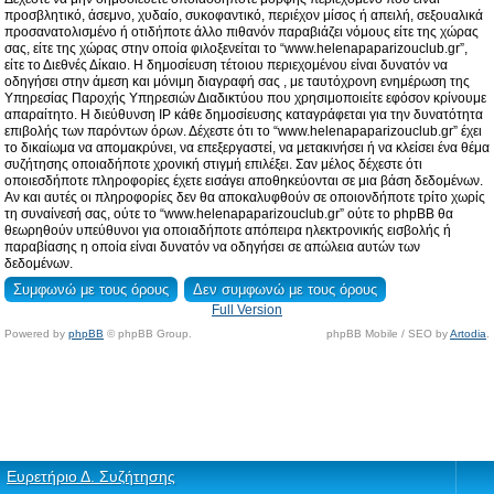
προσβλητικό, άσεμνο, χυδαίο, συκοφαντικό, περιέχον μίσος ή απειλή, σεξουαλικά
προσανατολισμένο ή οτιδήποτε άλλο πιθανόν παραβιάζει νόμους είτε της χώρας
σας, είτε της χώρας στην οποία φιλοξενείται το “www.helenapaparizouclub.gr”,
είτε το Διεθνές Δίκαιο. Η δημοσίευση τέτοιου περιεχομένου είναι δυνατόν να
οδηγήσει στην άμεση και μόνιμη διαγραφή σας , με ταυτόχρονη ενημέρωση της
Υπηρεσίας Παροχής Υπηρεσιών Διαδικτύου που χρησιμοποιείτε εφόσον κρίνουμε
απαραίτητο. Η διεύθυνση IP κάθε δημοσίευσης καταγράφεται για την δυνατότητα
επιβολής των παρόντων όρων. Δέχεστε ότι το “www.helenapaparizouclub.gr” έχει
το δικαίωμα να απομακρύνει, να επεξεργαστεί, να μετακινήσει ή να κλείσει ένα θέμα
συζήτησης οποιαδήποτε χρονική στιγμή επιλέξει. Σαν μέλος δέχεστε ότι
οποιεσδήποτε πληροφορίες έχετε εισάγει αποθηκεύονται σε μια βάση δεδομένων.
Αν και αυτές οι πληροφορίες δεν θα αποκαλυφθούν σε οποιονδήποτε τρίτο χωρίς
τη συναίνεσή σας, ούτε το “www.helenapaparizouclub.gr” ούτε το phpBB θα
θεωρηθούν υπεύθυνοι για οποιαδήποτε απόπειρα ηλεκτρονικής εισβολής ή
παραβίασης η οποία είναι δυνατόν να οδηγήσει σε απώλεια αυτών των
δεδομένων.
Full Version
Powered by
phpBB
© phpBB Group.
phpBB Mobile / SEO by
Artodia
.
Ευρετήριο Δ. Συζήτησης