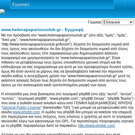
Εγγραφή
Γλώσσα:
www.helenapaparizouclub.gr - Εγγραφή
Με την πρόσβαση στο “www.helenapaparizouclub.gr” (στο εξής “εμείς”, “εμάς”,
“δικό μας”, “www.helenapaparizouclub.gr”,
“http://www.helenapaparizouclub.gr/forum”), δέχεστε ότι δεσμεύεστε νομικά από
τους όρους που ακολουθούν. Αν δεν δέχεστε ότι δεσμεύεστε νομικά από όλους
τους ακόλουθους όρους τότε παρακαλούμε μην δημιουργήσετε κάποιον
λογαριασμό και χρησιμοποιήσετε το “www.helenapaparizouclub.gr”. Είναι
πιθανόν να μεταβάλλουμε τους όρους οποιαδήποτε χρονική στιγμή και θα
επιδιώξουμε να σας ενημερώσουμε για αυτό με τον προσφορότερο δυνατό τρόπο,
όμως θα ήταν συνετό εκ μέρους σας να ξαναδιαβάζετε τακτικά την παρούσα
σελίδα καθώς η συνεχιζόμενη χρήση του “www.helenapaparizouclub.gr” μετά τις
εκάστοτε αλλαγές δείχνει πως δέχεστε ότι δεσμεύεστε νομικά από αυτούς τους
όρους με την ανανεωμένη και/ή τροποποιημένη μορφή των όρων.
Η ιστοσελίδα μας είναι βασισμένη στο λογισμικό phpBB (στο εξής “αυτοί”, “αυτών”,
“αυτούς”, “λογισμικό phpBB”, “www.phpbb.com”, “phpBB Group”, “phpBB Teams”)
που είναι a bulletin board solution κάτω από ΓΕΝΙΚΗ ΑΔΕΙΑ ΔΗΜΟΣΙΑΣ ΧΡΗΣΗΣ
“
General Public License
” (hereinafter “GPL”) και μπορεί να μεταφορτωθεί από την
σελίδα
www.phpbb.com
. Η ομάδα του phpBB δεν μπορεί να ασκήσει την επιρροή
στο περιεχόμενο και τους στόχους, τους οποίους ο χρήστης με αυτό το λογισμικό
ακολουθεί λόγω των κανονισμών του GPL. Για περισσότερες πληροφορίες σχετικά
με το phpBB, παρακαλούμε δείτε τα παρακάτω:
http://www.phpbb.com/
.
Δέχεστε να μην δημοσιεύετε οποιασδήποτε μορφής περιεχόμενο που είναι