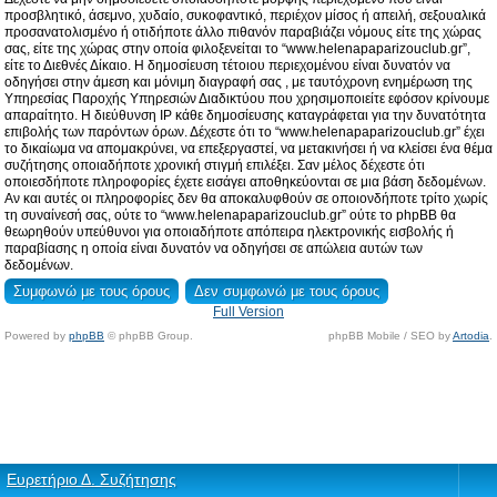
προσβλητικό, άσεμνο, χυδαίο, συκοφαντικό, περιέχον μίσος ή απειλή, σεξουαλικά
προσανατολισμένο ή οτιδήποτε άλλο πιθανόν παραβιάζει νόμους είτε της χώρας
σας, είτε της χώρας στην οποία φιλοξενείται το “www.helenapaparizouclub.gr”,
είτε το Διεθνές Δίκαιο. Η δημοσίευση τέτοιου περιεχομένου είναι δυνατόν να
οδηγήσει στην άμεση και μόνιμη διαγραφή σας , με ταυτόχρονη ενημέρωση της
Υπηρεσίας Παροχής Υπηρεσιών Διαδικτύου που χρησιμοποιείτε εφόσον κρίνουμε
απαραίτητο. Η διεύθυνση IP κάθε δημοσίευσης καταγράφεται για την δυνατότητα
επιβολής των παρόντων όρων. Δέχεστε ότι το “www.helenapaparizouclub.gr” έχει
το δικαίωμα να απομακρύνει, να επεξεργαστεί, να μετακινήσει ή να κλείσει ένα θέμα
συζήτησης οποιαδήποτε χρονική στιγμή επιλέξει. Σαν μέλος δέχεστε ότι
οποιεσδήποτε πληροφορίες έχετε εισάγει αποθηκεύονται σε μια βάση δεδομένων.
Αν και αυτές οι πληροφορίες δεν θα αποκαλυφθούν σε οποιονδήποτε τρίτο χωρίς
τη συναίνεσή σας, ούτε το “www.helenapaparizouclub.gr” ούτε το phpBB θα
θεωρηθούν υπεύθυνοι για οποιαδήποτε απόπειρα ηλεκτρονικής εισβολής ή
παραβίασης η οποία είναι δυνατόν να οδηγήσει σε απώλεια αυτών των
δεδομένων.
Full Version
Powered by
phpBB
© phpBB Group.
phpBB Mobile / SEO by
Artodia
.
Ευρετήριο Δ. Συζήτησης