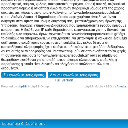
προσβλητικό, άσεμνο, χυδαίο, συκοφαντικό, περιέχον μίσος ή απειλή, σεξουαλικά
προσανατολισμένο ή οτιδήποτε άλλο πιθανόν παραβιάζει νόμους είτε της χώρας
σας, είτε της χώρας στην οποία φιλοξενείται το “www.helenapaparizouclub.gr”,
είτε το Διεθνές Δίκαιο. Η δημοσίευση τέτοιου περιεχομένου είναι δυνατόν να
οδηγήσει στην άμεση και μόνιμη διαγραφή σας , με ταυτόχρονη ενημέρωση της
Υπηρεσίας Παροχής Υπηρεσιών Διαδικτύου που χρησιμοποιείτε εφόσον κρίνουμε
απαραίτητο. Η διεύθυνση IP κάθε δημοσίευσης καταγράφεται για την δυνατότητα
επιβολής των παρόντων όρων. Δέχεστε ότι το “www.helenapaparizouclub.gr” έχει
το δικαίωμα να απομακρύνει, να επεξεργαστεί, να μετακινήσει ή να κλείσει ένα θέμα
συζήτησης οποιαδήποτε χρονική στιγμή επιλέξει. Σαν μέλος δέχεστε ότι
οποιεσδήποτε πληροφορίες έχετε εισάγει αποθηκεύονται σε μια βάση δεδομένων.
Αν και αυτές οι πληροφορίες δεν θα αποκαλυφθούν σε οποιονδήποτε τρίτο χωρίς
τη συναίνεσή σας, ούτε το “www.helenapaparizouclub.gr” ούτε το phpBB θα
θεωρηθούν υπεύθυνοι για οποιαδήποτε απόπειρα ηλεκτρονικής εισβολής ή
παραβίασης η οποία είναι δυνατόν να οδηγήσει σε απώλεια αυτών των
δεδομένων.
Full Version
Powered by
phpBB
© phpBB Group.
phpBB Mobile / SEO by
Artodia
.
Ευρετήριο Δ. Συζήτησης