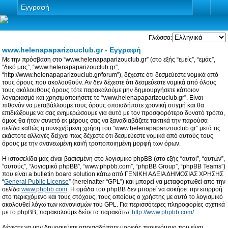
Εγγραφή
Γλώσσα:
www.helenapaparizouclub.gr - Εγγραφή
Με την πρόσβαση στο “www.helenapaparizouclub.gr” (στο εξής “εμείς”, “εμάς”,
“δικό μας”, “www.helenapaparizouclub.gr”,
“http://www.helenapaparizouclub.gr/forum”), δέχεστε ότι δεσμεύεστε νομικά από
τους όρους που ακολουθούν. Αν δεν δέχεστε ότι δεσμεύεστε νομικά από όλους
τους ακόλουθους όρους τότε παρακαλούμε μην δημιουργήσετε κάποιον
λογαριασμό και χρησιμοποιήσετε το “www.helenapaparizouclub.gr”. Είναι
πιθανόν να μεταβάλλουμε τους όρους οποιαδήποτε χρονική στιγμή και θα
επιδιώξουμε να σας ενημερώσουμε για αυτό με τον προσφορότερο δυνατό τρόπο,
όμως θα ήταν συνετό εκ μέρους σας να ξαναδιαβάζετε τακτικά την παρούσα
σελίδα καθώς η συνεχιζόμενη χρήση του “www.helenapaparizouclub.gr” μετά τις
εκάστοτε αλλαγές δείχνει πως δέχεστε ότι δεσμεύεστε νομικά από αυτούς τους
όρους με την ανανεωμένη και/ή τροποποιημένη μορφή των όρων.
Η ιστοσελίδα μας είναι βασισμένη στο λογισμικό phpBB (στο εξής “αυτοί”, “αυτών”,
“αυτούς”, “λογισμικό phpBB”, “www.phpbb.com”, “phpBB Group”, “phpBB Teams”)
που είναι a bulletin board solution κάτω από ΓΕΝΙΚΗ ΑΔΕΙΑ ΔΗΜΟΣΙΑΣ ΧΡΗΣΗΣ
“
General Public License
” (hereinafter “GPL”) και μπορεί να μεταφορτωθεί από την
σελίδα
www.phpbb.com
. Η ομάδα του phpBB δεν μπορεί να ασκήσει την επιρροή
στο περιεχόμενο και τους στόχους, τους οποίους ο χρήστης με αυτό το λογισμικό
ακολουθεί λόγω των κανονισμών του GPL. Για περισσότερες πληροφορίες σχετικά
με το phpBB, παρακαλούμε δείτε τα παρακάτω:
http://www.phpbb.com/
.
Δέχεστε να μην δημοσιεύετε οποιασδήποτε μορφής περιεχόμενο που είναι