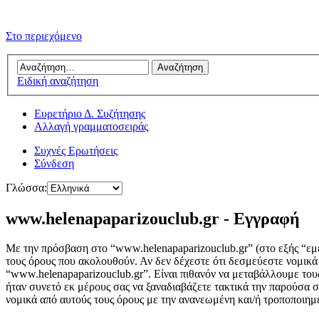
Στο περιεχόμενο
Ειδική αναζήτηση
Ευρετήριο Δ. Συζήτησης
Αλλαγή γραμματοσειράς
Συχνές Ερωτήσεις
Σύνδεση
Γλώσσα:
www.helenapaparizouclub.gr - Εγγραφή
Με την πρόσβαση στο “www.helenapaparizouclub.gr” (στο εξής “εμεί
τους όρους που ακολουθούν. Αν δεν δέχεστε ότι δεσμεύεστε νομικ
“www.helenapaparizouclub.gr”. Είναι πιθανόν να μεταβάλλουμε του
ήταν συνετό εκ μέρους σας να ξαναδιαβάζετε τακτικά την παρούσα σ
νομικά από αυτούς τους όρους με την ανανεωμένη και/ή τροποποιη