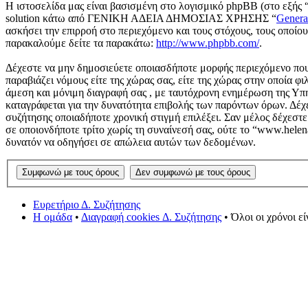
Η ιστοσελίδα μας είναι βασισμένη στο λογισμικό phpBB (στο εξής 
solution κάτω από ΓΕΝΙΚΗ ΑΔΕΙΑ ΔΗΜΟΣΙΑΣ ΧΡΗΣΗΣ “
Genera
ασκήσει την επιρροή στο περιεχόμενο και τους στόχους, τους οποί
παρακαλούμε δείτε τα παρακάτω:
http://www.phpbb.com/
.
Δέχεστε να μην δημοσιεύετε οποιασδήποτε μορφής περιεχόμενο που 
παραβιάζει νόμους είτε της χώρας σας, είτε της χώρας στην οποία φι
άμεση και μόνιμη διαγραφή σας , με ταυτόχρονη ενημέρωση της Υπ
καταγράφεται για την δυνατότητα επιβολής των παρόντων όρων. Δέχε
συζήτησης οποιαδήποτε χρονική στιγμή επιλέξει. Σαν μέλος δέχεστ
σε οποιονδήποτε τρίτο χωρίς τη συναίνεσή σας, ούτε το “www.hele
δυνατόν να οδηγήσει σε απώλεια αυτών των δεδομένων.
Ευρετήριο Δ. Συζήτησης
Η ομάδα
•
Διαγραφή cookies Δ. Συζήτησης
• Όλοι οι χρόνοι ε