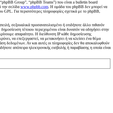
“phpBB Group”, “phpBB Teams”) που είναι a bulletin board
ό την σελίδα
www.phpbb.com
. Η ομάδα του phpBB δεν μπορεί να
του GPL. Για περισσότερες πληροφορίες σχετικά με το phpBB,
απειλή, σεξουαλικά προσανατολισμένο ή οτιδήποτε άλλο πιθανόν
 Η δημοσίευση τέτοιου περιεχομένου είναι δυνατόν να οδηγήσει στην
κρίνουμε απαραίτητο. Η διεύθυνση IP κάθε δημοσίευσης
ύνει, να επεξεργαστεί, να μετακινήσει ή να κλείσει ένα θέμα
 βάση δεδομένων. Αν και αυτές οι πληροφορίες δεν θα αποκαλυφθούν
δήποτε απόπειρα ηλεκτρονικής εισβολής ή παραβίασης η οποία είναι