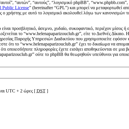
“αυτοί”, “αυτών”, “αυτούς”, “λογισμικό phpBB”, “www.phpbb.com”, 
l Public License
” (hereinafter “GPL”) και μπορεί να μεταφορτωθεί απ
ους ο χρήστης με αυτό το λογισμικό ακολουθεί λόγω των κανονισμών 
είναι προσβλητικό, άσεμνο, χυδαίο, συκοφαντικό, περιέχον μίσος ή 
λοξενείται το “www.helenapaparizouclub.gr”, είτε το Διεθνές Δίκαιο.
ηρεσίας Παροχής Υπηρεσιών Διαδικτύου που χρησιμοποιείτε εφόσον 
στε ότι το “www.helenapaparizouclub.gr” έχει το δικαίωμα να απομακρ
ε ότι οποιεσδήποτε πληροφορίες έχετε εισάγει αποθηκεύονται σε μια
napaparizouclub.gr” ούτε το phpBB θα θεωρηθούν υπεύθυνοι για οποια
ίναι UTC + 2 ώρες [
DST
]