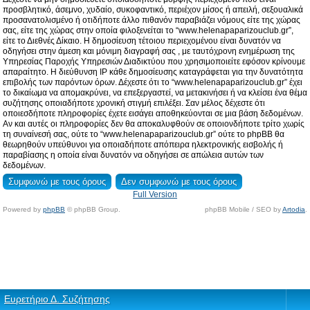
προσβλητικό, άσεμνο, χυδαίο, συκοφαντικό, περιέχον μίσος ή απειλή, σεξουαλικά
προσανατολισμένο ή οτιδήποτε άλλο πιθανόν παραβιάζει νόμους είτε της χώρας
σας, είτε της χώρας στην οποία φιλοξενείται το “www.helenapaparizouclub.gr”,
είτε το Διεθνές Δίκαιο. Η δημοσίευση τέτοιου περιεχομένου είναι δυνατόν να
οδηγήσει στην άμεση και μόνιμη διαγραφή σας , με ταυτόχρονη ενημέρωση της
Υπηρεσίας Παροχής Υπηρεσιών Διαδικτύου που χρησιμοποιείτε εφόσον κρίνουμε
απαραίτητο. Η διεύθυνση IP κάθε δημοσίευσης καταγράφεται για την δυνατότητα
επιβολής των παρόντων όρων. Δέχεστε ότι το “www.helenapaparizouclub.gr” έχει
το δικαίωμα να απομακρύνει, να επεξεργαστεί, να μετακινήσει ή να κλείσει ένα θέμα
συζήτησης οποιαδήποτε χρονική στιγμή επιλέξει. Σαν μέλος δέχεστε ότι
οποιεσδήποτε πληροφορίες έχετε εισάγει αποθηκεύονται σε μια βάση δεδομένων.
Αν και αυτές οι πληροφορίες δεν θα αποκαλυφθούν σε οποιονδήποτε τρίτο χωρίς
τη συναίνεσή σας, ούτε το “www.helenapaparizouclub.gr” ούτε το phpBB θα
θεωρηθούν υπεύθυνοι για οποιαδήποτε απόπειρα ηλεκτρονικής εισβολής ή
παραβίασης η οποία είναι δυνατόν να οδηγήσει σε απώλεια αυτών των
δεδομένων.
Full Version
Powered by
phpBB
© phpBB Group.
phpBB Mobile / SEO by
Artodia
.
Ευρετήριο Δ. Συζήτησης