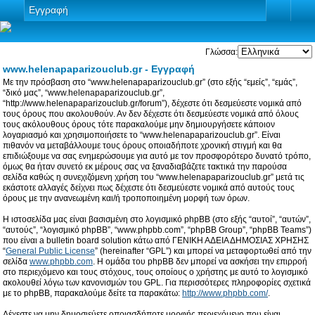
Εγγραφή
Γλώσσα:
www.helenapaparizouclub.gr - Εγγραφή
Με την πρόσβαση στο “www.helenapaparizouclub.gr” (στο εξής “εμείς”, “εμάς”,
“δικό μας”, “www.helenapaparizouclub.gr”,
“http://www.helenapaparizouclub.gr/forum”), δέχεστε ότι δεσμεύεστε νομικά από
τους όρους που ακολουθούν. Αν δεν δέχεστε ότι δεσμεύεστε νομικά από όλους
τους ακόλουθους όρους τότε παρακαλούμε μην δημιουργήσετε κάποιον
λογαριασμό και χρησιμοποιήσετε το “www.helenapaparizouclub.gr”. Είναι
πιθανόν να μεταβάλλουμε τους όρους οποιαδήποτε χρονική στιγμή και θα
επιδιώξουμε να σας ενημερώσουμε για αυτό με τον προσφορότερο δυνατό τρόπο,
όμως θα ήταν συνετό εκ μέρους σας να ξαναδιαβάζετε τακτικά την παρούσα
σελίδα καθώς η συνεχιζόμενη χρήση του “www.helenapaparizouclub.gr” μετά τις
εκάστοτε αλλαγές δείχνει πως δέχεστε ότι δεσμεύεστε νομικά από αυτούς τους
όρους με την ανανεωμένη και/ή τροποποιημένη μορφή των όρων.
Η ιστοσελίδα μας είναι βασισμένη στο λογισμικό phpBB (στο εξής “αυτοί”, “αυτών”,
“αυτούς”, “λογισμικό phpBB”, “www.phpbb.com”, “phpBB Group”, “phpBB Teams”)
που είναι a bulletin board solution κάτω από ΓΕΝΙΚΗ ΑΔΕΙΑ ΔΗΜΟΣΙΑΣ ΧΡΗΣΗΣ
“
General Public License
” (hereinafter “GPL”) και μπορεί να μεταφορτωθεί από την
σελίδα
www.phpbb.com
. Η ομάδα του phpBB δεν μπορεί να ασκήσει την επιρροή
στο περιεχόμενο και τους στόχους, τους οποίους ο χρήστης με αυτό το λογισμικό
ακολουθεί λόγω των κανονισμών του GPL. Για περισσότερες πληροφορίες σχετικά
με το phpBB, παρακαλούμε δείτε τα παρακάτω:
http://www.phpbb.com/
.
Δέχεστε να μην δημοσιεύετε οποιασδήποτε μορφής περιεχόμενο που είναι