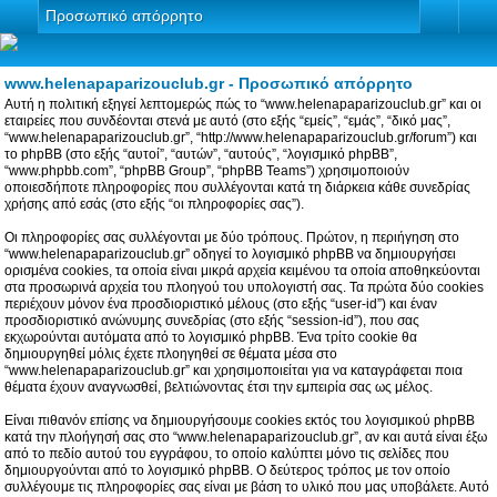
Προσωπικό απόρρητο
www.helenapaparizouclub.gr - Προσωπικό απόρρητο
Αυτή η πολιτική εξηγεί λεπτομερώς πώς το “www.helenapaparizouclub.gr” και οι
εταιρείες που συνδέονται στενά με αυτό (στο εξής “εμείς”, “εμάς”, “δικό μας”,
“www.helenapaparizouclub.gr”, “http://www.helenapaparizouclub.gr/forum”) και
το phpBB (στο εξής “αυτοί”, “αυτών”, “αυτούς”, “λογισμικό phpBB”,
“www.phpbb.com”, “phpBB Group”, “phpBB Teams”) χρησιμοποιούν
οποιεσδήποτε πληροφορίες που συλλέγονται κατά τη διάρκεια κάθε συνεδρίας
χρήσης από εσάς (στο εξής “οι πληροφορίες σας”).
Οι πληροφορίες σας συλλέγονται με δύο τρόπους. Πρώτον, η περιήγηση στο
“www.helenapaparizouclub.gr” οδηγεί το λογισμικό phpBB να δημιουργήσει
ορισμένα cookies, τα οποία είναι μικρά αρχεία κειμένου τα οποία αποθηκεύονται
στα προσωρινά αρχεία του πλοηγού του υπολογιστή σας. Τα πρώτα δύο cookies
περιέχουν μόνον ένα προσδιοριστικό μέλους (στο εξής “user-id”) και έναν
προσδιοριστικό ανώνυμης συνεδρίας (στο εξής “session-id”), που σας
εκχωρούνται αυτόματα από το λογισμικό phpBB. Ένα τρίτο cookie θα
δημιουργηθεί μόλις έχετε πλοηγηθεί σε θέματα μέσα στο
“www.helenapaparizouclub.gr” και χρησιμοποιείται για να καταγράφεται ποια
θέματα έχουν αναγνωσθεί, βελτιώνοντας έτσι την εμπειρία σας ως μέλος.
Είναι πιθανόν επίσης να δημιουργήσουμε cookies εκτός του λογισμικού phpBB
κατά την πλοήγησή σας στο “www.helenapaparizouclub.gr”, αν και αυτά είναι έξω
από το πεδίο αυτού του εγγράφου, το οποίο καλύπτει μόνο τις σελίδες που
δημιουργούνται από το λογισμικό phpBB. Ο δεύτερος τρόπος με τον οποίο
συλλέγουμε τις πληροφορίες σας είναι με βάση το υλικό που μας υποβάλετε. Αυτό