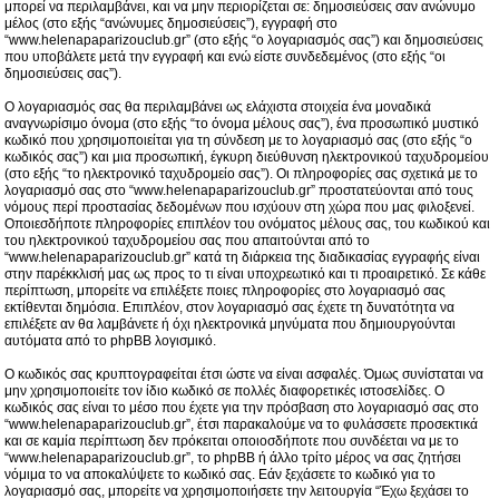
μπορεί να περιλαμβάνει, και να μην περιορίζεται σε: δημοσιεύσεις σαν ανώνυμο
μέλος (στο εξής “ανώνυμες δημοσιεύσεις”), εγγραφή στο
“www.helenapaparizouclub.gr” (στο εξής “ο λογαριασμός σας”) και δημοσιεύσεις
που υποβάλετε μετά την εγγραφή και ενώ είστε συνδεδεμένος (στο εξής “οι
δημοσιεύσεις σας”).
Ο λογαριασμός σας θα περιλαμβάνει ως ελάχιστα στοιχεία ένα μοναδικά
αναγνωρίσιμο όνομα (στο εξής “το όνομα μέλους σας”), ένα προσωπικό μυστικό
κωδικό που χρησιμοποιείται για τη σύνδεση με το λογαριασμό σας (στο εξής “ο
κωδικός σας”) και μια προσωπική, έγκυρη διεύθυνση ηλεκτρονικού ταχυδρομείου
(στο εξής “το ηλεκτρονικό ταχυδρομείο σας”). Οι πληροφορίες σας σχετικά με το
λογαριασμό σας στο “www.helenapaparizouclub.gr” προστατεύονται από τους
νόμους περί προστασίας δεδομένων που ισχύουν στη χώρα που μας φιλοξενεί.
Οποιεσδήποτε πληροφορίες επιπλέον του ονόματος μέλους σας, του κωδικού και
του ηλεκτρονικού ταχυδρομείου σας που απαιτούνται από το
“www.helenapaparizouclub.gr” κατά τη διάρκεια της διαδικασίας εγγραφής είναι
στην παρέκκλισή μας ως προς το τι είναι υποχρεωτικό και τι προαιρετικό. Σε κάθε
περίπτωση, μπορείτε να επιλέξετε ποιες πληροφορίες στο λογαριασμό σας
εκτίθενται δημόσια. Επιπλέον, στον λογαριασμό σας έχετε τη δυνατότητα να
επιλέξετε αν θα λαμβάνετε ή όχι ηλεκτρονικά μηνύματα που δημιουργούνται
αυτόματα από το phpBB λογισμικό.
Ο κωδικός σας κρυπτογραφείται έτσι ώστε να είναι ασφαλές. Όμως συνίσταται να
μην χρησιμοποιείτε τον ίδιο κωδικό σε πολλές διαφορετικές ιστοσελίδες. Ο
κωδικός σας είναι το μέσο που έχετε για την πρόσβαση στο λογαριασμό σας στο
“www.helenapaparizouclub.gr”, έτσι παρακαλούμε να το φυλάσσετε προσεκτικά
και σε καμία περίπτωση δεν πρόκειται οποιοσδήποτε που συνδέεται να με το
“www.helenapaparizouclub.gr”, το phpBB ή άλλο τρίτο μέρος να σας ζητήσει
νόμιμα το να αποκαλύψετε το κωδικό σας. Εάν ξεχάσετε το κωδικό για το
λογαριασμό σας, μπορείτε να χρησιμοποιήσετε την λειτουργία “Έχω ξεχάσει το