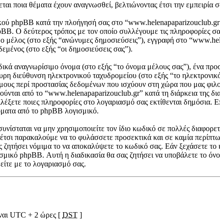
ται ποια θέματα έχουν αναγνωσθεί, βελτιώνοντας έτσι την εμπειρία σ
κού phpBB κατά την πλοήγησή σας στο “www.helenapaparizouclub.gr”,
pBB. Ο δεύτερος τρόπος με τον οποίο συλλέγουμε τις πληροφορίες σα
μο μέλος (στο εξής “ανώνυμες δημοσιεύσεις”), εγγραφή στο “www.hel
εμένος (στο εξής “οι δημοσιεύσεις σας”).
δικά αναγνωρίσιμο όνομα (στο εξής “το όνομα μέλους σας”), ένα προ
κυρη διεύθυνση ηλεκτρονικού ταχυδρομείου (στο εξής “το ηλεκτρονικ
όμους περί προστασίας δεδομένων που ισχύουν στη χώρα που μας φιλ
ύνται από το “www.helenapaparizouclub.gr” κατά τη διάρκεια της διαδ
ιλέξετε ποιες πληροφορίες στο λογαριασμό σας εκτίθενται δημόσια. Ε
όματα από το phpBB λογισμικό.
νίσταται να μην χρησιμοποιείτε τον ίδιο κωδικό σε πολλές διαφορετι
έτσι παρακαλούμε να το φυλάσσετε προσεκτικά και σε καμία περίπτωσ
 ζητήσει νόμιμα το να αποκαλύψετε το κωδικό σας. Εάν ξεχάσετε το 
σμικό phpBB. Αυτή η διαδικασία θα σας ζητήσει να υποβάλετε το όνο
είτε με το λογαριασμό σας.
ίναι UTC + 2 ώρες [
DST
]