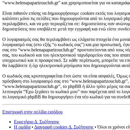
“www.helenapaparizouclub.gr” και χρησιμοποιείται για να καταγράφε
Είναι πιθανόν επίσης να δημιουργήσουμε cookies εκτός του λογισμι
καλύπτει μόνο τις σελίδες που δημιουργούνται από το λογισμικό ph
περιλαμβάνει, και να μην περιορίζεται σε: δημοσιεύσεις σαν ανώνυ
δημοσιεύσεις που υποβάλετε μετά την εγγραφή και ενώ είστε συνδεδ
Ο λογαριασμός σας θα περιλαμβάνει ως ελάχιστα στοιχεία ένα μονα
λογαριασμό σας (στο εξής “ο κωδικός σας”) και μια προσωπική, έγ
σας στο “www.helenapaparizouclub.gr” προστατεύονται από τους ν
σας, του κωδικού και του ηλεκτρονικού ταχυδρομείου σας που απαιτο
υποχρεωτικό και τι προαιρετικό. Σε κάθε περίπτωση, μπορείτε να επ
θα λαμβάνετε ή όχι ηλεκτρονικά μηνύματα που δημιουργούνται αυτ
Ο κωδικός σας κρυπτογραφείται έτσι ώστε να είναι ασφαλές. Όμως συ
πρόσβαση στο λογαριασμό σας στο “www.helenapaparizouclub.gr”, 
“www.helenapaparizouclub.gr”, το phpBB ή άλλο τρίτο μέρος να σας
λειτουργία “Έχω ξεχάσει το κωδικό μου” που παρέχεται από το λογι
το λογισμικό phpBB θα δημιουργήσει ένα νέο κωδικό για να συνδεθ
Επιστροφή στην σελίδα εισόδου
Ευρετήριο Δ. Συζήτησης
Η ομάδα
•
Διαγραφή cookies Δ. Συζήτησης
• Όλοι οι χρόνοι ε