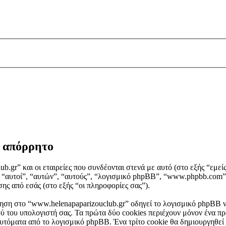
ό απόρρητο
.gr” και οι εταιρείες που συνδέονται στενά με αυτό (στο εξής “εμείς
ξής “αυτοί”, “αυτών”, “αυτούς”, “λογισμικό phpBB”, “www.phpbb.c
ης από εσάς (στο εξής “οι πληροφορίες σας”).
ηση στο “www.helenapaparizouclub.gr” οδηγεί το λογισμικό phpBB να
 του υπολογιστή σας. Τα πρώτα δύο cookies περιέχουν μόνον ένα προ
αυτόματα από το λογισμικό phpBB. Ένα τρίτο cookie θα δημιουργηθεί