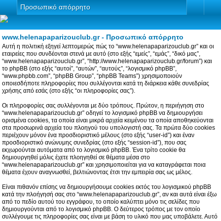
Προσωπικό απόρρητο
www.helenapaparizouclub.gr - Προσωπικό απόρρητο
Αυτή η πολιτική εξηγεί λεπτομερώς πώς το “www.helenapaparizouclub.gr” και οι
εταιρείες που συνδέονται στενά με αυτό (στο εξής “εμείς”, “εμάς”, “δικό μας”,
“www.helenapaparizouclub.gr”, “http://www.helenapaparizouclub.gr/forum”) και
το phpBB (στο εξής “αυτοί”, “αυτών”, “αυτούς”, “λογισμικό phpBB”,
“www.phpbb.com”, “phpBB Group”, “phpBB Teams”) χρησιμοποιούν
οποιεσδήποτε πληροφορίες που συλλέγονται κατά τη διάρκεια κάθε συνεδρίας
χρήσης από εσάς (στο εξής “οι πληροφορίες σας”).
Οι πληροφορίες σας συλλέγονται με δύο τρόπους. Πρώτον, η περιήγηση στο
“www.helenapaparizouclub.gr” οδηγεί το λογισμικό phpBB να δημιουργήσει
ορισμένα cookies, τα οποία είναι μικρά αρχεία κειμένου τα οποία αποθηκεύονται
στα προσωρινά αρχεία του πλοηγού του υπολογιστή σας. Τα πρώτα δύο cookies
περιέχουν μόνον ένα προσδιοριστικό μέλους (στο εξής “user-id”) και έναν
προσδιοριστικό ανώνυμης συνεδρίας (στο εξής “session-id”), που σας
εκχωρούνται αυτόματα από το λογισμικό phpBB. Ένα τρίτο cookie θα
δημιουργηθεί μόλις έχετε πλοηγηθεί σε θέματα μέσα στο
“www.helenapaparizouclub.gr” και χρησιμοποιείται για να καταγράφεται ποια
θέματα έχουν αναγνωσθεί, βελτιώνοντας έτσι την εμπειρία σας ως μέλος.
Είναι πιθανόν επίσης να δημιουργήσουμε cookies εκτός του λογισμικού phpBB
κατά την πλοήγησή σας στο “www.helenapaparizouclub.gr”, αν και αυτά είναι έξω
από το πεδίο αυτού του εγγράφου, το οποίο καλύπτει μόνο τις σελίδες που
δημιουργούνται από το λογισμικό phpBB. Ο δεύτερος τρόπος με τον οποίο
συλλέγουμε τις πληροφορίες σας είναι με βάση το υλικό που μας υποβάλετε. Αυτό