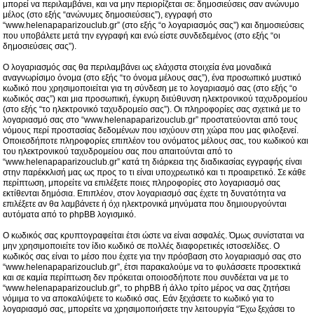
μπορεί να περιλαμβάνει, και να μην περιορίζεται σε: δημοσιεύσεις σαν ανώνυμο
μέλος (στο εξής “ανώνυμες δημοσιεύσεις”), εγγραφή στο
“www.helenapaparizouclub.gr” (στο εξής “ο λογαριασμός σας”) και δημοσιεύσεις
που υποβάλετε μετά την εγγραφή και ενώ είστε συνδεδεμένος (στο εξής “οι
δημοσιεύσεις σας”).
Ο λογαριασμός σας θα περιλαμβάνει ως ελάχιστα στοιχεία ένα μοναδικά
αναγνωρίσιμο όνομα (στο εξής “το όνομα μέλους σας”), ένα προσωπικό μυστικό
κωδικό που χρησιμοποιείται για τη σύνδεση με το λογαριασμό σας (στο εξής “ο
κωδικός σας”) και μια προσωπική, έγκυρη διεύθυνση ηλεκτρονικού ταχυδρομείου
(στο εξής “το ηλεκτρονικό ταχυδρομείο σας”). Οι πληροφορίες σας σχετικά με το
λογαριασμό σας στο “www.helenapaparizouclub.gr” προστατεύονται από τους
νόμους περί προστασίας δεδομένων που ισχύουν στη χώρα που μας φιλοξενεί.
Οποιεσδήποτε πληροφορίες επιπλέον του ονόματος μέλους σας, του κωδικού και
του ηλεκτρονικού ταχυδρομείου σας που απαιτούνται από το
“www.helenapaparizouclub.gr” κατά τη διάρκεια της διαδικασίας εγγραφής είναι
στην παρέκκλισή μας ως προς το τι είναι υποχρεωτικό και τι προαιρετικό. Σε κάθε
περίπτωση, μπορείτε να επιλέξετε ποιες πληροφορίες στο λογαριασμό σας
εκτίθενται δημόσια. Επιπλέον, στον λογαριασμό σας έχετε τη δυνατότητα να
επιλέξετε αν θα λαμβάνετε ή όχι ηλεκτρονικά μηνύματα που δημιουργούνται
αυτόματα από το phpBB λογισμικό.
Ο κωδικός σας κρυπτογραφείται έτσι ώστε να είναι ασφαλές. Όμως συνίσταται να
μην χρησιμοποιείτε τον ίδιο κωδικό σε πολλές διαφορετικές ιστοσελίδες. Ο
κωδικός σας είναι το μέσο που έχετε για την πρόσβαση στο λογαριασμό σας στο
“www.helenapaparizouclub.gr”, έτσι παρακαλούμε να το φυλάσσετε προσεκτικά
και σε καμία περίπτωση δεν πρόκειται οποιοσδήποτε που συνδέεται να με το
“www.helenapaparizouclub.gr”, το phpBB ή άλλο τρίτο μέρος να σας ζητήσει
νόμιμα το να αποκαλύψετε το κωδικό σας. Εάν ξεχάσετε το κωδικό για το
λογαριασμό σας, μπορείτε να χρησιμοποιήσετε την λειτουργία “Έχω ξεχάσει το