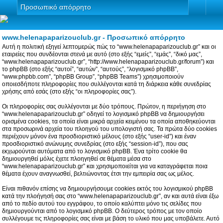
Προσωπικό απόρρητο
www.helenapaparizouclub.gr - Προσωπικό απόρρητο
Αυτή η πολιτική εξηγεί λεπτομερώς πώς το “www.helenapaparizouclub.gr” και οι
εταιρείες που συνδέονται στενά με αυτό (στο εξής “εμείς”, “εμάς”, “δικό μας”,
“www.helenapaparizouclub.gr”, “http://www.helenapaparizouclub.gr/forum”) και
το phpBB (στο εξής “αυτοί”, “αυτών”, “αυτούς”, “λογισμικό phpBB”,
“www.phpbb.com”, “phpBB Group”, “phpBB Teams”) χρησιμοποιούν
οποιεσδήποτε πληροφορίες που συλλέγονται κατά τη διάρκεια κάθε συνεδρίας
χρήσης από εσάς (στο εξής “οι πληροφορίες σας”).
Οι πληροφορίες σας συλλέγονται με δύο τρόπους. Πρώτον, η περιήγηση στο
“www.helenapaparizouclub.gr” οδηγεί το λογισμικό phpBB να δημιουργήσει
ορισμένα cookies, τα οποία είναι μικρά αρχεία κειμένου τα οποία αποθηκεύονται
στα προσωρινά αρχεία του πλοηγού του υπολογιστή σας. Τα πρώτα δύο cookies
περιέχουν μόνον ένα προσδιοριστικό μέλους (στο εξής “user-id”) και έναν
προσδιοριστικό ανώνυμης συνεδρίας (στο εξής “session-id”), που σας
εκχωρούνται αυτόματα από το λογισμικό phpBB. Ένα τρίτο cookie θα
δημιουργηθεί μόλις έχετε πλοηγηθεί σε θέματα μέσα στο
“www.helenapaparizouclub.gr” και χρησιμοποιείται για να καταγράφεται ποια
θέματα έχουν αναγνωσθεί, βελτιώνοντας έτσι την εμπειρία σας ως μέλος.
Είναι πιθανόν επίσης να δημιουργήσουμε cookies εκτός του λογισμικού phpBB
κατά την πλοήγησή σας στο “www.helenapaparizouclub.gr”, αν και αυτά είναι έξω
από το πεδίο αυτού του εγγράφου, το οποίο καλύπτει μόνο τις σελίδες που
δημιουργούνται από το λογισμικό phpBB. Ο δεύτερος τρόπος με τον οποίο
συλλέγουμε τις πληροφορίες σας είναι με βάση το υλικό που μας υποβάλετε. Αυτό