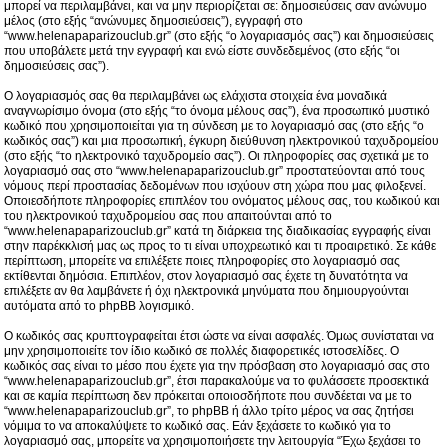
μπορεί να περιλαμβάνει, και να μην περιορίζεται σε: δημοσιεύσεις σαν ανώνυμο
μέλος (στο εξής “ανώνυμες δημοσιεύσεις”), εγγραφή στο
“www.helenapaparizouclub.gr” (στο εξής “ο λογαριασμός σας”) και δημοσιεύσεις
που υποβάλετε μετά την εγγραφή και ενώ είστε συνδεδεμένος (στο εξής “οι
δημοσιεύσεις σας”).
Ο λογαριασμός σας θα περιλαμβάνει ως ελάχιστα στοιχεία ένα μοναδικά
αναγνωρίσιμο όνομα (στο εξής “το όνομα μέλους σας”), ένα προσωπικό μυστικό
κωδικό που χρησιμοποιείται για τη σύνδεση με το λογαριασμό σας (στο εξής “ο
κωδικός σας”) και μια προσωπική, έγκυρη διεύθυνση ηλεκτρονικού ταχυδρομείου
(στο εξής “το ηλεκτρονικό ταχυδρομείο σας”). Οι πληροφορίες σας σχετικά με το
λογαριασμό σας στο “www.helenapaparizouclub.gr” προστατεύονται από τους
νόμους περί προστασίας δεδομένων που ισχύουν στη χώρα που μας φιλοξενεί.
Οποιεσδήποτε πληροφορίες επιπλέον του ονόματος μέλους σας, του κωδικού και
του ηλεκτρονικού ταχυδρομείου σας που απαιτούνται από το
“www.helenapaparizouclub.gr” κατά τη διάρκεια της διαδικασίας εγγραφής είναι
στην παρέκκλισή μας ως προς το τι είναι υποχρεωτικό και τι προαιρετικό. Σε κάθε
περίπτωση, μπορείτε να επιλέξετε ποιες πληροφορίες στο λογαριασμό σας
εκτίθενται δημόσια. Επιπλέον, στον λογαριασμό σας έχετε τη δυνατότητα να
επιλέξετε αν θα λαμβάνετε ή όχι ηλεκτρονικά μηνύματα που δημιουργούνται
αυτόματα από το phpBB λογισμικό.
Ο κωδικός σας κρυπτογραφείται έτσι ώστε να είναι ασφαλές. Όμως συνίσταται να
μην χρησιμοποιείτε τον ίδιο κωδικό σε πολλές διαφορετικές ιστοσελίδες. Ο
κωδικός σας είναι το μέσο που έχετε για την πρόσβαση στο λογαριασμό σας στο
“www.helenapaparizouclub.gr”, έτσι παρακαλούμε να το φυλάσσετε προσεκτικά
και σε καμία περίπτωση δεν πρόκειται οποιοσδήποτε που συνδέεται να με το
“www.helenapaparizouclub.gr”, το phpBB ή άλλο τρίτο μέρος να σας ζητήσει
νόμιμα το να αποκαλύψετε το κωδικό σας. Εάν ξεχάσετε το κωδικό για το
λογαριασμό σας, μπορείτε να χρησιμοποιήσετε την λειτουργία “Έχω ξεχάσει το