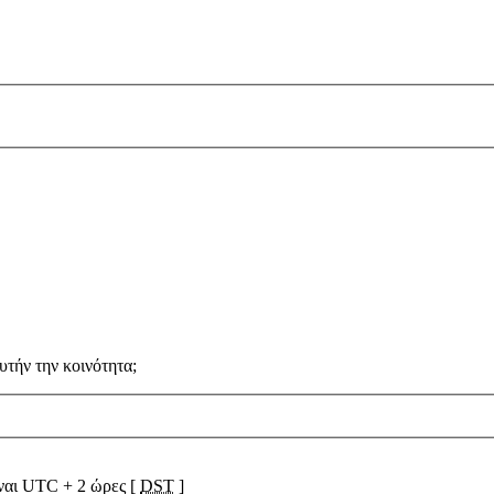
υτήν την κοινότητα;
ίναι UTC + 2 ώρες [
DST
]