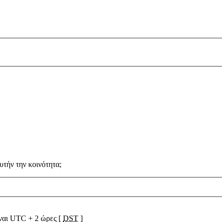
υτήν την κοινότητα;
ίναι UTC + 2 ώρες [
DST
]