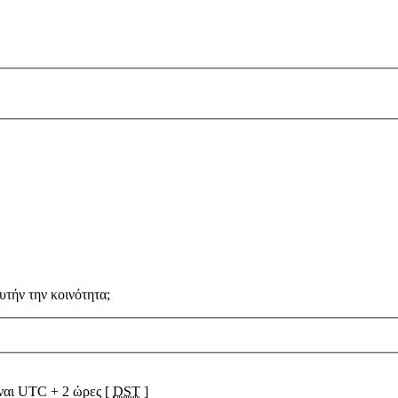
υτήν την κοινότητα;
ίναι UTC + 2 ώρες [
DST
]