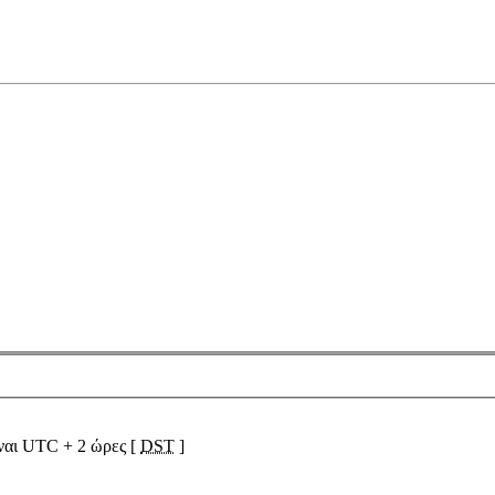
ίναι UTC + 2 ώρες [
DST
]