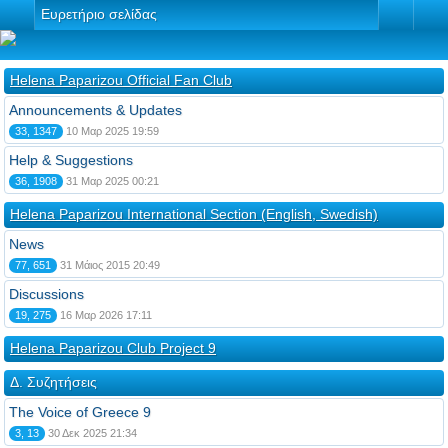
Ευρετήριο σελίδας
Helena Paparizou Official Fan Club
Announcements & Updates
33, 1347
10 Μαρ 2025 19:59
Help & Suggestions
36, 1908
31 Μαρ 2025 00:21
Helena Paparizou International Section (English, Swedish)
News
77, 651
31 Μάιος 2015 20:49
Discussions
19, 275
16 Μαρ 2026 17:11
Helena Paparizou Club Project 9
Δ. Συζητήσεις
The Voice of Greece 9
3, 13
30 Δεκ 2025 21:34