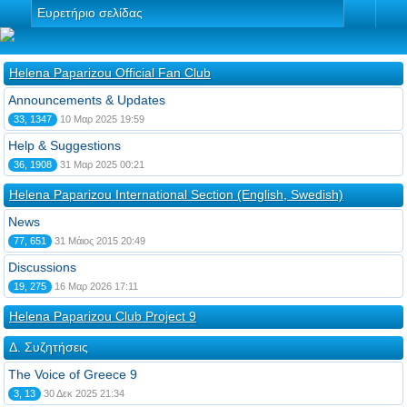
Ευρετήριο σελίδας
Helena Paparizou Official Fan Club
Announcements & Updates
33, 1347
10 Μαρ 2025 19:59
Help & Suggestions
36, 1908
31 Μαρ 2025 00:21
Helena Paparizou International Section (English, Swedish)
News
77, 651
31 Μάιος 2015 20:49
Discussions
19, 275
16 Μαρ 2026 17:11
Helena Paparizou Club Project 9
Δ. Συζητήσεις
The Voice of Greece 9
3, 13
30 Δεκ 2025 21:34