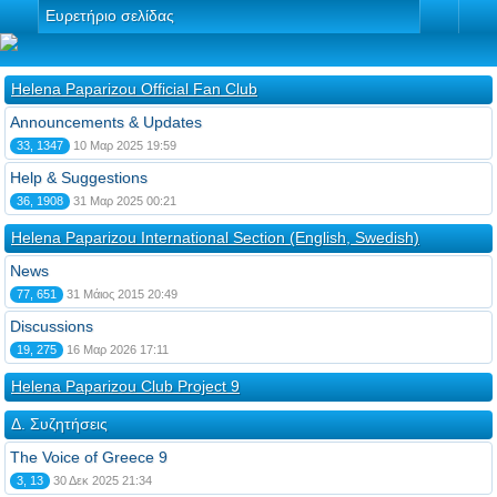
Ευρετήριο σελίδας
Helena Paparizou Official Fan Club
Announcements & Updates
33, 1347
10 Μαρ 2025 19:59
Help & Suggestions
36, 1908
31 Μαρ 2025 00:21
Helena Paparizou International Section (English, Swedish)
News
77, 651
31 Μάιος 2015 20:49
Discussions
19, 275
16 Μαρ 2026 17:11
Helena Paparizou Club Project 9
Δ. Συζητήσεις
The Voice of Greece 9
3, 13
30 Δεκ 2025 21:34