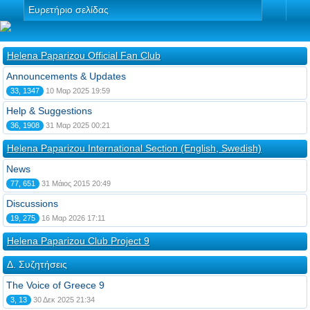
Ευρετήριο σελίδας
Helena Paparizou Official Fan Club
Announcements & Updates
33, 1347
10 Μαρ 2025 19:59
Help & Suggestions
36, 1908
31 Μαρ 2025 00:21
Helena Paparizou International Section (English, Swedish)
News
77, 651
31 Μάιος 2015 20:49
Discussions
19, 275
16 Μαρ 2026 17:11
Helena Paparizou Club Project 9
Δ. Συζητήσεις
The Voice of Greece 9
3, 13
30 Δεκ 2025 21:34