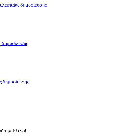
π' την Έλενα!