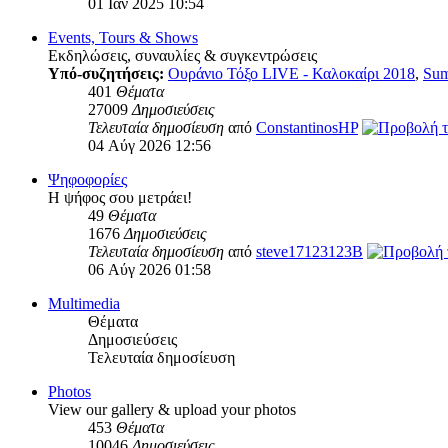
01 Ιαν 2025 10:54
Events, Tours & Shows
Εκδηλώσεις, συναυλίες & συγκεντρώσεις
Υπό-συζητήσεις:
Ουράνιο Τόξο LIVE - Καλοκαίρι 2018
,
Sum
401
Θέματα
27009
Δημοσιεύσεις
Τελευταία δημοσίευση
από
ConstantinosHP
04 Αύγ 2026 12:56
Ψηφοφορίες
Η ψήφος σου μετράει!
49
Θέματα
1676
Δημοσιεύσεις
Τελευταία δημοσίευση
από
steve17123123B
06 Αύγ 2026 01:58
Multimedia
Θέματα
Δημοσιεύσεις
Τελευταία δημοσίευση
Photos
View our gallery & upload your photos
453
Θέματα
10046
Δημοσιεύσεις