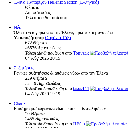
Έλενα Παπαρίζου Hellenic Section (Ελληνικά)
Θέματα
Δημοσιεύσεις
Τελευταία δημοσίευση
Νέα
Όλα τα νέα γύρω από την Έλενα, πρώτα και μόνο εδώ
Υπό-συζήτηση:
Ουράνιο Τόξο
672
Θέματα
46576
Δημοσιεύσεις
Τελευταία δημοσίευση
από
Tonyzak
04 Αύγ 2026 20:15
Συζητήσεις
Γενικές συζητήσεις & απόψεις γύρω από την Έλενα
229
Θέματα
32119
Δημοσιεύσεις
Τελευταία δημοσίευση
από
tasos444
04 Αύγ 2026 19:19
Charts
Επίσημα ραδιοφωνικά charts και charts πωλήσεων
50
Θέματα
2455
Δημοσιεύσεις
Τελευταία δημοσίευση
από
HPfan