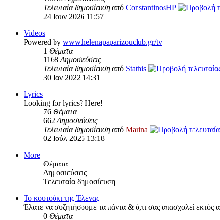
Τελευταία δημοσίευση
από
ConstantinosHP
24 Ιουν 2026 11:57
Videos
Powered by
www.helenapaparizouclub.gr/tv
1
Θέματα
1168
Δημοσιεύσεις
Τελευταία δημοσίευση
από
Stathis
30 Ιαν 2022 14:31
Lyrics
Looking for lyrics? Here!
76
Θέματα
662
Δημοσιεύσεις
Τελευταία δημοσίευση
από
Marina
02 Ιούλ 2025 13:18
More
Θέματα
Δημοσιεύσεις
Τελευταία δημοσίευση
Το κουτούκι της Έλενας
Έλατε να συζητήσουμε τα πάντα & ό,τι σας απασχολεί εκτός α
0
Θέματα