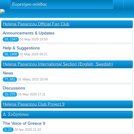
Ευρετήριο σελίδας
Helena Paparizou Official Fan Club
Announcements & Updates
33, 1347
10 Μαρ 2025 19:59
Help & Suggestions
36, 1908
31 Μαρ 2025 00:21
Helena Paparizou International Section (English, Swedish)
News
77, 651
31 Μάιος 2015 20:49
Discussions
19, 275
16 Μαρ 2026 17:11
Helena Paparizou Club Project 9
Δ. Συζητήσεις
The Voice of Greece 9
3, 13
30 Δεκ 2025 21:34