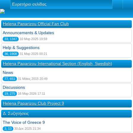
Ευρετήριο σελίδας
Helena Paparizou Official Fan Club
Announcements & Updates
33, 1347
10 Μαρ 2025 19:59
Help & Suggestions
36, 1908
31 Μαρ 2025 00:21
Helena Paparizou International Section (English, Swedish)
News
77, 651
31 Μάιος 2015 20:49
Discussions
19, 275
16 Μαρ 2026 17:11
Helena Paparizou Club Project 9
Δ. Συζητήσεις
The Voice of Greece 9
3, 13
30 Δεκ 2025 21:34