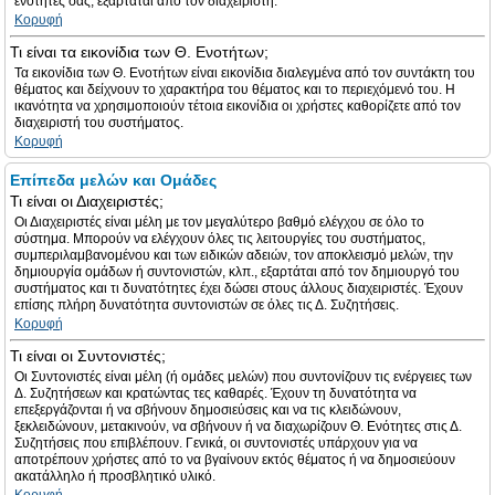
ενότητες σας, εξαρτάται από τον διαχειριστή.
Κορυφή
Τι είναι τα εικονίδια των Θ. Ενοτήτων;
Τα εικονίδια των Θ. Ενοτήτων είναι εικονίδια διαλεγμένα από τον συντάκτη του
θέματος και δείχνουν το χαρακτήρα του θέματος και το περιεχόμενό του. Η
ικανότητα να χρησιμοποιούν τέτοια εικονίδια οι χρήστες καθορίζετε από τον
διαχειριστή του συστήματος.
Κορυφή
Επίπεδα μελών και Ομάδες
Τι είναι οι Διαχειριστές;
Οι Διαχειριστές είναι μέλη με τον μεγαλύτερο βαθμό ελέγχου σε όλο το
σύστημα. Μπορούν να ελέγχουν όλες τις λειτουργίες του συστήματος,
συμπεριλαμβανομένου και των ειδικών αδειών, τον αποκλεισμό μελών, την
δημιουργία ομάδων ή συντονιστών, κλπ., εξαρτάται από τον δημιουργό του
συστήματος και τι δυνατότητες έχει δώσει στους άλλους διαχειριστές. Έχουν
επίσης πλήρη δυνατότητα συντονιστών σε όλες τις Δ. Συζητήσεις.
Κορυφή
Τι είναι οι Συντονιστές;
Οι Συντονιστές είναι μέλη (ή ομάδες μελών) που συντονίζουν τις ενέργειες των
Δ. Συζητήσεων και κρατώντας τες καθαρές. Έχουν τη δυνατότητα να
επεξεργάζονται ή να σβήνουν δημοσιεύσεις και να τις κλειδώνουν,
ξεκλειδώνουν, μετακινούν, να σβήνουν ή να διαχωρίζουν Θ. Ενότητες στις Δ.
Συζητήσεις που επιβλέπουν. Γενικά, οι συντονιστές υπάρχουν για να
αποτρέπουν χρήστες από το να βγαίνουν εκτός θέματος ή να δημοσιεύουν
ακατάλληλο ή προσβλητικό υλικό.