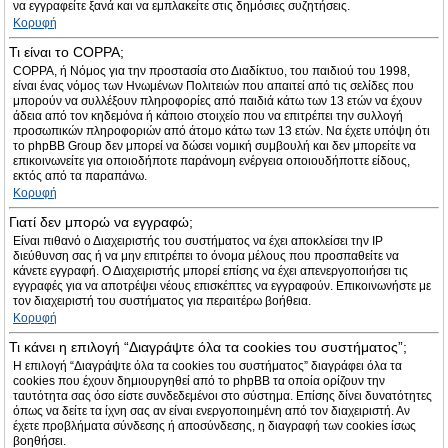
να εγγραφείτε ξανά και να εμπλακείτε στις δημόσιες συζητήσεις.
Κορυφή
Τι είναι το COPPA;
COPPA, ή Νόμος για την προστασία στο Διαδίκτυο, του παιδιού του 1998,
είναι ένας νόμος των Ηνωμένων Πολιτειών που απαιτεί από τις σελίδες που
μπορούν να συλλέξουν πληροφορίες από παιδιά κάτω των 13 ετών να έχουν
άδεια από τον κηδεμόνα ή κάποιο στοιχείο που να επιτρέπει την συλλογή
προσωπικών πληροφοριών από άτομο κάτω των 13 ετών. Να έχετε υπόψη ότι
το phpBB Group δεν μπορεί να δώσει νομική συμβουλή και δεν μπορείτε να
επικοινωνείτε για οποιοδήποτε παράνομη ενέργεια οποιουδήποττε είδους,
εκτός από τα παραπάνω.
Κορυφή
Γιατί δεν μπορώ να εγγραφώ;
Είναι πιθανό ο Διαχειριστής του συστήματος να έχει αποκλείσει την IP
διεύθυνση σας ή να μην επιτρέπει το όνομα μέλους που προσπαθείτε να
κάνετε εγγραφή. Ο Διαχειριστής μπορεί επίσης να έχει απενεργοποιήσει τις
εγγραφές για να αποτρέψει νέους επισκέπτες να εγγραφούν. Επικοινωνήστε με
τον διαχειριστή του συστήματος για περαιτέρω βοήθεια.
Κορυφή
Τι κάνει η επιλογή “Διαγράψτε όλα τα cookies του συστήματος”;
Η επιλογή “Διαγράψτε όλα τα cookies του συστήματος” διαγράφει όλα τα
cookies που έχουν δημιουργηθεί από το phpBB τα οποία ορίζουν την
ταυτότητα σας όσο είστε συνδεδεμένοι στο σύστημα. Επίσης δίνει δυνατότητες
όπως να δείτε τα ίχνη σας αν είναι ενεργοποιημένη από τον διαχειριστή. Αν
έχετε προβλήματα σύνδεσης ή αποσύνδεσης, η διαγραφή των cookies ίσως
βοηθήσει.