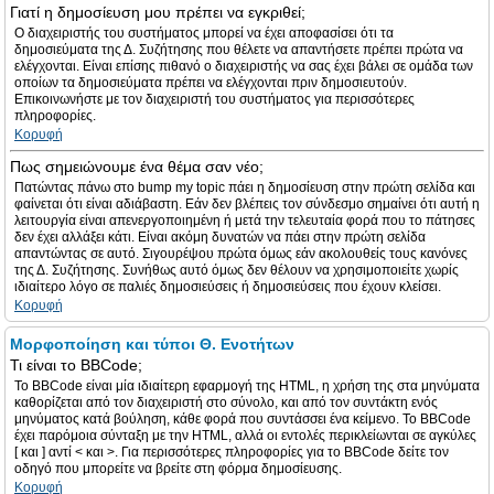
Γιατί η δημοσίευση μου πρέπει να εγκριθεί;
Ο διαχειριστής του συστήματος μπορεί να έχει αποφασίσει ότι τα
δημοσιεύματα της Δ. Συζήτησης που θέλετε να απαντήσετε πρέπει πρώτα να
ελέγχονται. Είναι επίσης πιθανό ο διαχειριστής να σας έχει βάλει σε ομάδα των
οποίων τα δημοσιεύματα πρέπει να ελέγχονται πριν δημοσιευτούν.
Επικοινωνήστε με τον διαχειριστή του συστήματος για περισσότερες
πληροφορίες.
Κορυφή
Πως σημειώνουμε ένα θέμα σαν νέο;
Πατώντας πάνω στο bump my topic πάει η δημοσίευση στην πρώτη σελίδα και
φαίνεται ότι είναι αδιάβαστη. Εάν δεν βλέπεις τον σύνδεσμο σημαίνει ότι αυτή η
λειτουργία είναι απενεργοποιημένη ή μετά την τελευταία φορά που το πάτησες
δεν έχει αλλάξει κάτι. Είναι ακόμη δυνατών να πάει στην πρώτη σελίδα
απαντώντας σε αυτό. Σιγουρέψου πρώτα όμως εάν ακολουθείς τους κανόνες
της Δ. Συζήτησης. Συνήθως αυτό όμως δεν θέλουν να χρησιμοποιείτε χωρίς
ιδιαίτερο λόγο σε παλιές δημοσιεύσεις ή δημοσιεύσεις που έχουν κλείσει.
Κορυφή
Μορφοποίηση και τύποι Θ. Ενοτήτων
Τι είναι το BBCode;
Το BBCode είναι μία ιδιαίτερη εφαρμογή της HTML, η χρήση της στα μηνύματα
καθορίζεται από τον διαχειριστή στο σύνολο, και από τον συντάκτη ενός
μηνύματος κατά βούληση, κάθε φορά που συντάσσει ένα κείμενο. Το BBCode
έχει παρόμοια σύνταξη με την HTML, αλλά οι εντολές περικλείωνται σε αγκύλες
[ και ] αντί < και >. Για περισσότερες πληροφορίες για το BBCode δείτε τον
οδηγό που μπορείτε να βρείτε στη φόρμα δημοσίευσης.
Κορυφή