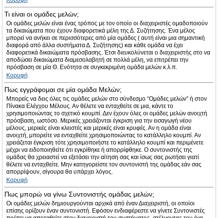
Κορυφή
Τι είναι οι ομάδες μελών;
Οι ομάδες μελών είναι ένας τρόπος με τον οποίο οι διαχειριστές ομαδοποιούν
τα δικαιώματα που έχουν διαφορετικά μέλη της Δ. Συζήτησης. Ένα μέλος
μπορεί να ανήκει σε περισσότερες από μία ομάδες ( αυτή είναι μια σημαντική
διαφορά από άλλα συστήματα Δ. Συζήτησης) και κάθε ομάδα να έχει
διαφορετικά δικαιώματα πρόσβασης. Έτσι διευκολύνεται ο διαχειριστής στο να
αποδώσει δικαιώματα διαμεσολαβητή σε πολλά μέλη, να επιτρέπει την
πρόσβαση σε μία Θ. Ενότητα σε συγκεκριμένη ομάδα μελών κ.λ.π.
Κορυφή
Πως εγγράφομαι σε μία ομάδα Μελών;
Μπορείς να δεις όλες τις ομάδες μελών στο σύνδεσμο “Ομάδες μελών” ή στον
Πίνακα Ελέγχου Μέλους. Αν θέλετε να ενταχθείτε σε μια, κάντε το
χρησιμοποιώντας το σχετικό κουμπί. Δεν έχουν όλες οι ομάδες μελών ανοιχτή
πρόσβαση, ωστόσο. Μερικές χρειάζονται έγκριση για την εισαγωγή νέου
μέλους, μερικές είναι κλειστές και μερικές είναι κρυφές. Αν η ομάδα είναι
ανοιχτή, μπορείτε να ενταχθείτε χρησιμοποιώντας το κατάλληλο κουμπί. Αν
χρειάζεται έγκριση τότε χρησιμοποιήστε το κατάλληλο κουμπί και περιμένετε
μέχρι να ειδοποιηθείτε ότι εγκρίθηκε ή απορρίφθηκε. Ο συντονιστής της
ομάδας θα χρειαστεί να εξετάσει την αίτηση σας και ίσως σας ρωτήσει γιατί
θέλετε να ενταχθείτε. Μην κατηγορείστε τον συντονιστή της ομάδας εάν σας
απορρίψουν, σίγουρα θα υπάρχει λόγος.
Κορυφή
Πως μπορώ να γίνω Συντονιστής ομάδας μελών;
Οι ομάδες μελών δημιουργούνται αρχικά από έναν Διαχειριστή, οι οποίοι
επίσης ορίζουν έναν συντονιστή. Εφόσον ενδιαφέρεστε να γίνετε Συντονιστές