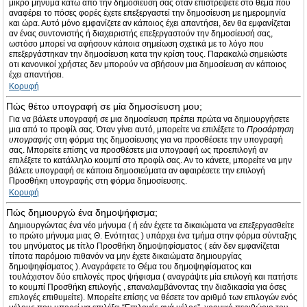
μικρό μήνυμα κάτω από την δημοσίευσή σας όταν επιστρέψετε στο θέμα που
αναφέρει το πόσες φορές έχετε επεξεργαστεί την δημοσίευση με ημερομηνία
και ώρα. Αυτό μόνο εμφανίζετε αν κάποιος έχει απαντήσει, δεν θα εμφανίζεται
αν ένας συντονιστής ή διαχειριστής επεξεργαστούν την δημοσίευσή σας,
ωστόσο μπορεί να αφήσουν κάποια σημείωση σχετικά με το λόγο που
επεξεργάστηκαν την δημοσίευση κατα την κρίση τους. Παρακαλώ σημειώστε
οτι κανονικοί χρήστες δεν μπορούν να σβήσουν μια δημοσίευση αν κάποιος
έχει απαντήσει.
Κορυφή
Πώς θέτω υπογραφή σε μία δημοσίευση μου;
Για να βάλετε υπογραφή σε μια δημοσίευση πρέπει πρώτα να δημιουργήσετε
μια από το προφίλ σας. Όταν γίνει αυτό, μπορείτε να επιλέξετε το
Προσάρτηση
υπογραφής
στη φόρμα της δημοσίευσης για να προσθέσετε την υπογραφή
σας. Μπορείτε επίσης να προσθέσετε μια υπογραφή ως προεπιλογή αν
επιλέξετε το κατάλληλο κουμπί στο προφίλ σας. Αν το κάνετε, μπορείτε να μην
βάλετε υπογραφή σε κάποια δημοσιεύματα αν αφαιρέσετε την επιλογή
Προσθήκη υπογραφής στη φόρμα δημοσίευσης.
Κορυφή
Πώς δημιουργώ ένα δημοψήφισμα;
Δημιουργώντας ένα νέο μήνυμα ( ή εάν έχετε τα δικαιώματα να επεξεργασθείτε
το πρώτο μήνυμα μιας Θ. Ενότητας ) υπάρχει ένα τμήμα στην φόρμα σύνταξης
του μηνύματος με τίτλο Προσθήκη δημοψηφίσματος ( εάν δεν εμφανίζεται
τίποτα παρόμοιο πιθανόν να μην έχετε δικαιώματα δημιουργίας
δημοψηφίσματος ). Αναγράφετε το Θέμα του δημοψηφίσματος και
τουλάχιστον δύο επιλογές προς ψήφισμα ( αναγράψτε μία επιλογή και πατήστε
το κουμπί Προσθήκη επιλογής , επαναλαμβάνοντας την διαδικασία για όσες
επιλογές επιθυμείτε). Μπορείτε επίσης να θέσετε τον αριθμό των επιλογών ενός