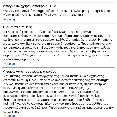
Μπορώ να χρησιμοποιήσω HTML;
Όχι. Δεν είναι δυνατό να δημοσιεύσετε σε HTML. Πολλές μορφοποιήσεις που
γίνονται με την HTML μπορούν να γίνουν και με BBCode.
Κορυφή
Τι είναι τα Smilies;
Τα Smilies, ή Emoticons, είναι μικρά εικονίδια που μπορούν να
χρησιμοποιηθούν για να εκφράσουν συναίσθημα χρησιμοποιώντας σύντομο
κώδικα, π.χ. :) σημαίνει ευτυχισμένος, καθώς :( σημαίνει λυπημένος. Η πλήρης
λίστα των εικονιδίων φαίνεται στη φόρμα δημοσίευσης. Προσπαθήστε να μην
χρησιμοποιείτε πολύ τα smilies, διότι καθιστούν ένα δημοσίευμα ακατάλληλο
για ανάγνωση και ένας συντονιστής ίσως να επεξεργαστεί ή να σβήσει όλο το
δημοσίευμα. Ο διαχειριστής μπορεί να θέσει ένα μέγιστο όριο χρησιμοποίησης
smilies στις δημοσιεύσεις.
Κορυφή
Μπορώ να δημοσιεύω μια εικόνα;
Ναι, εικόνες μπορούν να υπάρχουν στις δημοσιεύσεις. Αν ο διαχειριστής
επιτρέπει τα συνημμένα, μπορείτε να ανεβάζετε τις εικόνες σας στο σύστημα.
Αλλιώς, πρέπει να ανεβάσετε την εικόνα σας σε κάποιο εξωτερικό κεντρικό
υπολογιστή για εικόνες και να τοποθετήσετε το σύνδεσμο, π.χ.
http://www.example.com/my-picture.gif. Δεν μπορείτε να τοποθετήσετε
απευθείας εικόνες που είναι στον δικό σας υπολογιστή (εκτός αν είναι
δημόσιος κεντρικός υπολογιστής) ή σε μηχανισμούς του διαδικτύου, π.χ.
hotmail ή yahoo λογαριασμοί ηλεκτρονικού ταχυδρομείου, ιστοσελίδες που
προστατεύονται με κωδικό, κλπ. Για να εμφανιστεί η εικόνα χρησιμοποιήστε την
εντολή [img].
Κορυφή