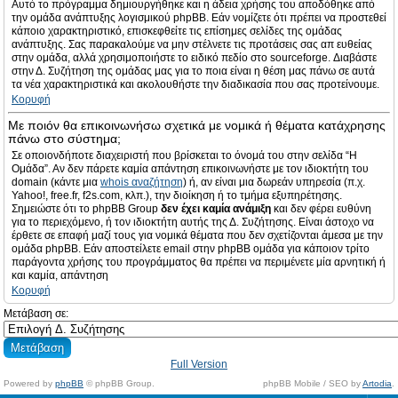
Αυτό το πρόγραμμα δημιουργήθηκε και η άδεια χρήσης του αποδόθηκε από
την ομάδα ανάπτυξης λογισμικού phpBB. Εάν νομίζετε ότι πρέπει να προστεθεί
κάποιο χαρακτηριστικό, επισκεφθείτε τις επίσημες σελίδες της ομάδας
ανάπτυξης. Σας παρακαλούμε να μην στέλνετε τις προτάσεις σας απ ευθείας
στην ομάδα, αλλά χρησιμοποιήστε το ειδικό πεδίο στο sourceforge. Διαβάστε
στην Δ. Συζήτηση της ομάδας μας για το ποια είναι η θέση μας πάνω σε αυτά
τα νέα χαρακτηριστικά και ακολουθήστε την διαδικασία που σας προτείνουμε.
Κορυφή
Με ποιόν θα επικοινωνήσω σχετικά με νομικά ή θέματα κατάχρησης
πάνω στο σύστημα;
Σε οποιονδήποτε διαχειριστή που βρίσκεται το όνομά του στην σελίδα “Η
Ομάδα”. Αν δεν πάρετε καμία απάντηση επικοινωνήστε με τον ιδιοκτήτη του
domain (κάντε μια
whois αναζήτηση
) ή, αν είναι μια δωρεάν υπηρεσία (π.χ.
Yahoo!, free.fr, f2s.com, κλπ.), την διοίκηση ή το τμήμα εξυπηρέτησης.
Σημειώστε ότι το phpBB Group
δεν έχει καμία ανάμιξη
και δεν φέρει ευθύνη
για το περιεχόμενο, ή τον ιδιοκτήτη αυτής της Δ. Συζήτησης. Είναι άστοχο να
έρθετε σε επαφή μαζί τους για νομικά θέματα που δεν σχετίζονται άμεσα με την
ομάδα phpBB. Εάν αποστείλετε email στην phpBB ομάδα για κάποιον τρίτο
παράγοντα χρήσης του προγράμματος θα πρέπει να περιμένετε μία αρνητική ή
και καμία, απάντηση
Κορυφή
Μετάβαση σε:
Full Version
Powered by
phpBB
© phpBB Group.
phpBB Mobile / SEO by
Artodia
.