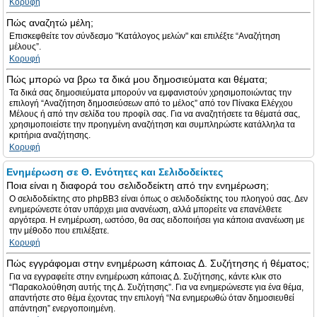
Κορυφή
Πώς αναζητώ μέλη;
Επισκεφθείτε τον σύνδεσμο "Κατάλογος μελών" και επιλέξτε “Αναζήτηση
μέλους”.
Κορυφή
Πώς μπορώ να βρω τα δικά μου δημοσιεύματα και θέματα;
Τα δικά σας δημοσιεύματα μπορούν να εμφανιστούν χρησιμοποιώντας την
επιλογή “Αναζήτηση δημοσιεύσεων από το μέλος” από τον Πίνακα Ελέγχου
Μέλους ή από την σελίδα του προφίλ σας. Για να αναζητήσετε τα θέματά σας,
χρησιμοποιείστε την προηγμένη αναζήτηση και συμπληρώστε κατάλληλα τα
κριτήρια αναζήτησης.
Κορυφή
Ενημέρωση σε Θ. Ενότητες και Σελιδοδείκτες
Ποια είναι η διαφορά του σελιδοδείκτη από την ενημέρωση;
Ο σελιδοδείκτης στο phpBB3 είναι όπως ο σελιδοδείκτης του πλοηγού σας. Δεν
ενημερώνεστε όταν υπάρχει μια ανανέωση, αλλά μπορείτε να επανέλθετε
αργότερα. Η ενημέρωση, ωστόσο, θα σας ειδοποιήσει για κάποια ανανέωση με
την μέθοδο που επιλέξατε.
Κορυφή
Πώς εγγράφομαι στην ενημέρωση κάποιας Δ. Συζήτησης ή θέματος;
Για να εγγραφείτε στην ενημέρωση κάποιας Δ. Συζήτησης, κάντε κλικ στο
“Παρακολούθηση αυτής της Δ. Συζήτησης”. Για να ενημερώνεστε για ένα θέμα,
απαντήστε στο θέμα έχοντας την επιλογή “Να ενημερωθώ όταν δημοσιευθεί
απάντηση” ενεργοποιημένη.