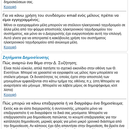
δημοσιεύσεων σας.
Κορυφή
Για να κάνω χρήση του συνδέσμου email ενός μέλους πρέπει να
είμαι εγγεγραμμένος;
Μόνο οι εγγεγραμμένοι μέλη μπορούν να στείλουν ηλεκτρονικό ταχυδρομείο σε
άλλα μέλη από την φόρμα αποστολής ηλεκτρονικού ταχυδρομείου του
συστήματος, και μόνο αν ο Διαχειριστής έχει ενεργοποιήσει αυτή την επιλογή.
Αυτό γίνετε για να αποτραπεί η κακόβουλη χρήση του συστήματος
ηλεκτρονικού ταχυδρομείου από ανώνυμα μέλη.
Κορυφή
Ζητήματα Δημοσίευσης
Πώς αναρτώ ένα θέμα στην Δ. Συζήτηση;
Είναι πολύ εύκολο, απλά πατήστε το σχετικό εικονίδιο στην οθόνη των Θ.
Ενοτήτων. Μπορεί να χρειαστεί να εγγραφείτε ως μέλος πριν μπορέσετε να
στείλετε μήνυμα. Οι δυνατότητες τις οποίες έχετε στην αποστολή των
μηνυμάτων εμφανίζονται στο κάτω τμήμα της οθόνης π.χ. (στη Μπορείτε να
αναρτήσετε νέο μήνυμα , Μπορείτε να λάβετε μέρος σε δημοψήφισμα, κλπ
λίστα)
Κορυφή
Πώς μπορώ να κάνω επεξεργασία ή να διαγράψω ένα δημοσίευμα;
Εκτός και αν είστε διαχειριστής ή συντονιστής, μπορείτε μόνο να
επεξεργαστείτε ή να διαγράψετε τα δικά σας μηνύματα. Μπορείτε να
επεξεργαστείτε μια δημοσίευση πατώντας το κουμπί επεξεργασίας για την
κατάλληλη δημοσίευση, μερικές φορές για μόνο μικρό χρονικό διάστημα από
την δημοσίευση. Αν κάποιος έχει ήδη απαντήσει στην δημοσίεση, θα βρείτε ένα