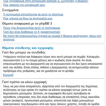
Πώς εγγράφομαι στην ενημέρωση κάποιας Δ. Συζήτησης ή θέματος;
Πώς αφαιρώ την ενημέρωσή μου;
Συνημμένα
Τι συνημμένα επιτρέπονται σε αυτό το σύστημα;
Πώς μπορώ να βρω τα συνημμένα μου;
Θέματα αναφορικά με το phpBB 3
Ποιος έχει δημιουργήσει αυτό το πρόγραμμα;
Γιατί δεν είναι διαθέσιμο το Χ χαρακτηριστικό;
Με ποιόν θα επικοινωνήσω σχετικά με νομικά ή θέματα κατάχρησης πάνω στο
σύστημα;
Θέματα σύνδεσης και εγγραφής
Γιατί δεν μπορώ να συνδεθώ;
Υπάρχουν πολλοί και διάφοροι λόγοι που αυτό μπορεί να συμβεί. Καταρχήν,
σιγουρευτείτε ό,τι το όνομα μέλους και ο κωδικός είναι σωστά. Αν είναι,
επικοινωνήστε με τον Διαχειριστή για να σιγουρευτείτε ότι δεν έχετε αποκλειστεί
από την σελίδα. Είναι επίσης πιθανό ο Διαχειριστής να αντιμετωπίζει κάποιο
πρόβλημα στις ρυθμίσεις, και να χρειάζεται να το φτιάξει.
Κορυφή
Γιατί πρέπει να κάνω εγγραφή;
Ίσως να μην είναι απαραίτητο, εξαρτάται από τον διαχειριστή της δημόσιας
συζήτησης αν έχει ορίσει ότι πρέπει να κάνετε εγγραφή ούτως ώστε να
δημοσιεύετε μηνύματα. Ωστόσο, αν εγγραφείτε θα έχετε πρόσβαση σε
πρόσθετες υπηρεσίες που δεν είναι διαθέσιμες σε επισκέπτες όπως εικονίδια
μελών (avatars), προσωπικά μηνύματα, αποστολή και λήψη μηνυμάτων
ηλεκτρονικού ταχυδρομείου από και προς άλλους χρήστες, ένταξη σε ομάδα