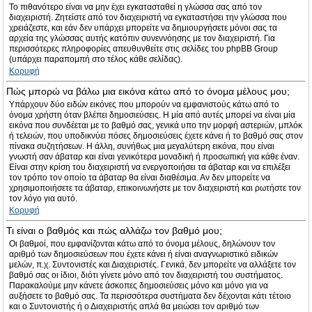
Το πιθανότερο είναι να μην έχει εγκατασταθεί η γλώσσα σας από τον
διαχειριστή. Ζητείστε από τον διαχειριστή να εγκαταστήσει την γλώσσα που
χρειάζεστε, και εάν δεν υπάρχει μπορείτε να δημιουργήσετε μόνοι σας τα
αρχεία της γλώσσας αυτής κατόπιν συνεννόησης με τον διαχειριστή. Για
περισσότερες πληροφορίες απευθυνθείτε στις σελίδες του phpBB Group
(υπάρχει παραπομπή στο τέλος κάθε σελίδας).
Κορυφή
Πώς μπορώ να βάλω μια εικόνα κάτω από το όνομα μέλους μου;
Υπάρχουν δύο ειδών εικόνες που μπορούν να εμφανιστούς κάτω από το
όνομα χρήστη όταν βλέπει δημοσιεύσεις. Η μία από αυτές μπορεί να είναι μία
εικόνα που συνδέεται με το βαθμό σας, γενικά υπο την μορφή αστεριών, μπλόκ
ή τελειών, που υποδικνύει πόσες δημοσιεύσεις έχετε κάνει ή το βαθμό σας στον
πίνακα συζητήσεων. Η άλλη, συνήθως μια μεγαλύτερη εικόνα, που είναι
γνωστή σαν άβαταρ και είναι γενικότερα μοναδική ή προσωπική για κάθε έναν.
Είναι στην κρίση του διαχειριστή να ενεργοποιήσει τα άβαταρ και να επιλέξει
τον τρόπο τον οποίο τα άβαταρ θα είναι διαθέσιμα. Αν δεν μπορείτε να
χρησιμοποιήσετε τα άβαταρ, επικοινωνήστε με τον διαχειριστή και ρωτήστε τον
τον λόγο για αυτό.
Κορυφή
Τι είναι ο βαθμός και πώς αλλάζω τον βαθμό μου;
Οι βαθμοί, που εμφανίζονται κάτω από το όνομα μέλους, δηλώνουν τον
αριθμό των δημοσιεύσεων που έχετε κάνει ή είναι αναγνωριστικό ειδικών
μελών, π.χ. Συντονιστές και Διαχειριστές. Γενικά, δεν μπορείτε να αλλάξετε τον
βαθμό σας οι ίδιοι, διότι γίνετε μόνο από τον διαχειριστή του συστήματος.
Παρακαλούμε μην κάνετε άσκοπες δημοσιεύσεις μόνο και μόνο για να
αυξήσετε το βαθμό σας. Τα περισσότερα συστήματα δεν δέχονται κάτι τέτοιο
και ο Συντονιστής ή ο Διαχειριστής απλά θα μειώσει τον αριθμό των