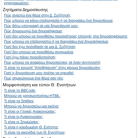
εγγεγραμμένος;
Ζητήματα Δημοσίευσης
Πώς αναρτώ ένα θέμα στην Δ. Συζήτηση;
Πώς μπορώ να κάνω επεξεργασία ή να διαγράψω ένα δημοσίευμα;
Πώς θέτω υπογραφή σε μία δημοσίευση μου;
Πώς δημιουργώ ένα δημοψήφισμα;
Γιατί δεν μπορώ να προσθέσω περισσότερες επιλογές στα δημοψηφίσματα;
Πώς μπορώ να επεξεργαστώ ή να διαγράψω ένα δημοψήφισμα;
Γιατί δεν έχω πρόσβαση σε μια Δ. Συζήτηση;
Γιατί δεν μπορώ να προσθέσω συνημμένα;
Γιατί έχω πάρει προειδοποίηση;
Πώς μπορώ να αναφέρω δημοσιεύσεις σε έναν συντονιστή;
Τι είναι το κουμπί “Αποθήκευση” στην φόρμα δημοσίευσης;
Γιατί η δημοσίευση μου πρέπει να εγκριθεί;
Πως σημειώνουμε ένα θέμα σαν νέο;
Μορφοποίηση και τύποι Θ. Ενοτήτων
Τι είναι το BBCode;
Μπορώ να χρησιμοποιήσω HTML;
Τι είναι τα Smilies;
Μπορώ να δημοσιεύω μια εικόνα;
Τι είναι οι Γενικές Ανακοινώσεις;
Τι είναι οι Ανακοινώσεις;
Τι είναι οι Σημειώσεις;
Τι είναι η κλειδωμένη Θ. Ενότητα;
Τι είναι τα εικονίδια των Θ. Ενοτήτων;