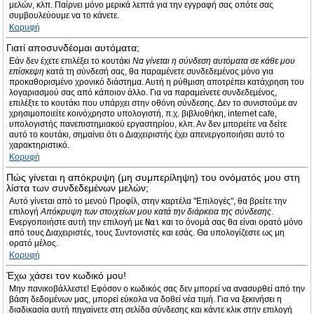
μελών, κλπ. Παίρνει μόνο μερικά λεπτά για την εγγραφή σας οπότε σας
συμβουλεύουμε να το κάνετε.
Κορυφή
Γιατί αποσυνδέομαι αυτόματα;
Εάν δεν έχετε επιλέξει το κουτάκι
Να γίνεται η σύνδεση αυτόματα σε κάθε μου
επίσκεψη
κατά τη σύνδεσή σας, θα παραμένετε συνδεδεμένος μόνο για
προκαθορισμένο χρονικό διάστημα. Αυτή η ρύθμιση αποτρέπει κατάχρηση του
λογαριασμού σας από κάποιον άλλο. Για να παραμείνετε συνδεδεμένος,
επιλέξτε το κουτάκι που υπάρχει στην οθόνη σύνδεσης. Δεν το συνιστούμε αν
χρησιμοποιείτε κοινόχρηστο υπολογιστή, π.χ. βιβλιοθήκη, internet cafe,
υπολογιστής πανεπιστημιακού εργαστηρίου, κλπ. Αν δεν μπορείτε να δείτε
αυτό το κουτάκι, σημαίνει ότι ο Διαχειριστής έχει απενεργοποιήσει αυτό το
χαρακτηριστικό.
Κορυφή
Πώς γίνεται η απόκρυψη (μη συμπερίληψη) του ονόματός μου στη
λίστα των συνδεδεμένων μελών;
Αυτό γίνεται από το μενού Προφίλ, στην καρτέλα "Επιλογές", θα βρείτε την
επιλογή
Απόκρυψη των στοιχείων μου κατά την διάρκεια της σύνδεσης
.
Ενεργοποιήστε αυτή την επιλογή με
Ναι
και το όνομά σας θα είναι ορατό μόνο
από τους Διαχειριστές, τους Συντονιστές και εσάς. Θα υπολογίζεστε ως μη
ορατό μέλος.
Κορυφή
Έχω χάσει τον κωδικό μου!
Μην πανικοβάλλεστε! Εφόσον ο κωδικός σας δεν μπορεί να ανασυρθεί από την
βάση δεδομένων μας, μπορεί εύκολα να δοθεί νέα τιμή. Για να ξεκινήσει η
διαδικασία αυτή πηγαίνετε στη σελίδα σύνδεσης και κάντε κλικ στην επιλογή