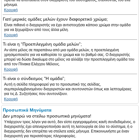
πρέπει να αποταθείτε στον διαχειριστή του συστήματος, στέλνοντας του ένα
μήνυμα.
Κορυφή
Γιατί μερικές ομάδες μελών έχουν διαφορετικό χρώμα;
Είναι πιθανό ο διαχειριστής να έχει αντιστοιχήσει κάποιο χρώμα στην ομάδα
για να ξεχωρίζουν από τους άλλα μέλη.
Κορυφή
Τι είναι η “Προεπιλεγμένη ομάδα μελών”;
Αν είστε μέλος σε παραπάνω από μια ομάδα μελών, η προεπιλεγμένη
χρησιμοποιείτε για να καθορίσει το χρώμα και το βαθμό σας. Ο διαχειριστής
μπορεί να δώσει δικαίωμα στο μέλος να αλλάξει την προεπιλεγμένη ομάδα του
από τον Πίνακα Ελέγχου Μέλους.
Κορυφή
Τι είναι ο σύνδεσμος "Η ομάδα”;
Αυτή η σελίδα πληροφορεί για το προσωπικό της σελίδας,
συμπεριλαμβανομένου διαχειριστών και συντονιστών όπως και λεπτομέρειες
για τις Δ. Συζητήσεις που συντονίζουν.
Κορυφή
Προσωπικά Μηνύματα
Δεν μπορώ να στείλω προσωπικά μηνύματα!
Υπάρχουν τρεις λόγοι για αυτό, δεν είστε εγγεγραμμένος και/ή συνδεδεμένος, ο
διαχειριστής έχει απενεργοποιήσει αυτή τη λειτουργία σε όλο το σύστημα, ή ο
διαχειριστής δεν επιτρέπει να στείλετε εσείς μήνυμα. Επικοινωνήστε με έναν
διαχειριστή για περισσότερες πληροφορίες.