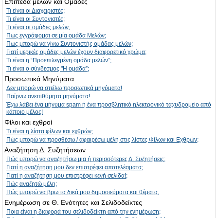
Επίπεδα μελών και Ομάδες
Τι είναι οι Διαχειριστές;
Τι είναι οι Συντονιστές;
Τι είναι οι ομάδες μελών;
Πως εγγράφομαι σε μία ομάδα Μελών;
Πως μπορώ να γίνω Συντονιστής ομάδας μελών;
Γιατί μερικές ομάδες μελών έχουν διαφορετικό χρώμα;
Τι είναι η “Προεπιλεγμένη ομάδα μελών”;
Τι είναι ο σύνδεσμος "Η ομάδα”;
Προσωπικά Μηνύματα
Δεν μπορώ να στείλω προσωπικά μηνύματα!
Παίρνω ανεπιθύμητα μηνύματα!
Έχω λάβει ένα μήνυμα spam ή ένα προσβλητικό ηλεκτρονικό ταχυδρομείο από
κάποιο μέλος!
Φίλοι και εχθροί
Τι είναι η λίστα φίλων και εχθρών;
Πώς μπορώ να προσθέσω / αφαιρέσω μέλη στις λίστες Φίλων και Εχθρών;
Αναζήτηση Δ. Συζητήσεων
Πώς μπορώ να αναζητήσω μια ή περισσότερες Δ. Συζητήσεις;
Γιατί η αναζήτηση μου δεν επιστρέφει αποτελέσματα;
Γιατί η αναζήτηση μου επιστρέφει κενή σελίδα!;
Πώς αναζητώ μέλη;
Πώς μπορώ να βρω τα δικά μου δημοσιεύματα και θέματα;
Ενημέρωση σε Θ. Ενότητες και Σελιδοδείκτες
Ποια είναι η διαφορά του σελιδοδείκτη από την ενημέρωση;