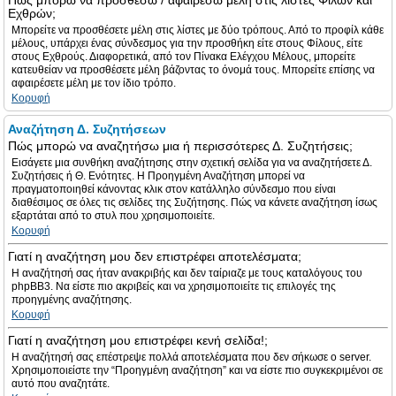
Πώς μπορώ να προσθέσω / αφαιρέσω μέλη στις λίστες Φίλων και
Εχθρών;
Μπορείτε να προσθέσετε μέλη στις λίστες με δύο τρόπους. Από το προφίλ κάθε
μέλους, υπάρχει ένας σύνδεσμος για την προσθήκη είτε στους Φίλους, είτε
στους Εχθρούς. Διαφορετικά, από τον Πίνακα Ελέγχου Μέλους, μπορείτε
κατευθείαν να προσθέσετε μέλη βάζοντας το όνομά τους. Μπορείτε επίσης να
αφαιρέσετε μέλη με τον ίδιο τρόπο.
Κορυφή
Αναζήτηση Δ. Συζητήσεων
Πώς μπορώ να αναζητήσω μια ή περισσότερες Δ. Συζητήσεις;
Εισάγετε μια συνθήκη αναζήτησης στην σχετική σελίδα για να αναζητήσετε Δ.
Συζητήσεις ή Θ. Ενότητες. Η Προηγμένη Αναζήτηση μπορεί να
πραγματοποιηθεί κάνοντας κλικ στον κατάλληλο σύνδεσμο που είναι
διαθέσιμος σε όλες τις σελίδες της Συζήτησης. Πώς να κάνετε αναζήτηση ίσως
εξαρτάται από το στυλ που χρησιμοποιείτε.
Κορυφή
Γιατί η αναζήτηση μου δεν επιστρέφει αποτελέσματα;
Η αναζήτησή σας ήταν ανακριβής και δεν ταίριαζε με τους καταλόγους του
phpBB3. Να είστε πιο ακριβείς και να χρησιμοποιείτε τις επιλογές της
προηγμένης αναζήτησης.
Κορυφή
Γιατί η αναζήτηση μου επιστρέφει κενή σελίδα!;
Η αναζήτησή σας επέστρεψε πολλά αποτελέσματα που δεν σήκωσε ο server.
Χρησιμοποιείστε την “Προηγμένη αναζήτηση” και να είστε πιο συγκεκριμένοι σε
αυτό που αναζητάτε.