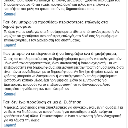
μέλους που μπορεί να επιλέξει “Επιλογές ανά μέλος”, χρονικό περιθώριο του
δημοψηφίσματος (0 για χωρίς χρονικά όρια) και τέλος την επιλογή να
επιτρέψετε στα μέλη να τροποποιούν τις δημοσιεύσεις τους.
Κορυφή
Γιατί δεν μπορώ να προσθέσω περισσότερες επιλογές στα
δημοψηφίσματα;
Το όριο για τις επιλογές στα δημοψηφίσματα τίθεται από τον Διαχειριστή. Αν
νομίζετε ότι χρειάζονται περισσότερες επιλογές στο δικό σας δημοψήφισμα,
επικοινωνήστε με τον Διαχειριστή του συστήματος.
Κορυφή
Πώς μπορώ να επεξεργαστώ ή να διαγράψω ένα δημοψήφισμα;
Όπως και στα δημοσιεύματα, τα δημοψηφίσματα μπορούν να επεξεργαστούν
μόνο από τον συγγραφέα τους, έναν συντονιστή ή έναν Διαχειριστή. Για να
επεξεργαστείτε ένα δημοψήφισμα, επεξεργαστείτε την πρώτη δημοσίευση, διότι
είναι πάντα συνδεδεμένη με το δημοψήφισμα. Αν δεν έχει ψηφίσει κανείς, οι
χρήστες μπορούν να διαγράψουν ή να επεξεργαστούν τα δημοψηφίσματα.
Ωστόσο, Αν κάποιο μέλος έχει ήδη ψηφίσει, μόνο οι Συντονιστές ή οι
Διαχειριστές μπορούν να το επεξεργαστούν ή να το διαγράψουν. Αυτό
αποτρέπει τη νόθευση των αποτελεσμάτων.
Κορυφή
Γιατί δεν έχω πρόσβαση σε μια Δ. Συζήτηση;
Μερικές Δ. Συζητήσεις είναι αποκλειστικές για συγκεκριμένα μέλη ή ομάδες. Για
να δείτε, να διαβάσετε, να απαντήσετε ή για οποιαδήποτε άλλη ενέργεια
χρειάζεστε ειδική άδεια. Επικοινωνήστε με έναν συντονιστή ή έναν διαχειριστή
για να λάβατε την άδεια.
Κορυφή