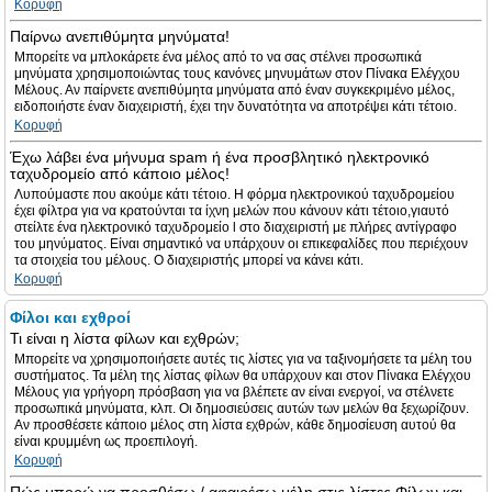
Κορυφή
Παίρνω ανεπιθύμητα μηνύματα!
Μπορείτε να μπλοκάρετε ένα μέλος από το να σας στέλνει προσωπικά
μηνύματα χρησιμοποιώντας τους κανόνες μηνυμάτων στον Πίνακα Ελέγχου
Μέλους. Αν παίρνετε ανεπιθύμητα μηνύματα από έναν συγκεκριμένο μέλος,
ειδοποιήστε έναν διαχειριστή, έχει την δυνατότητα να αποτρέψει κάτι τέτοιο.
Κορυφή
Έχω λάβει ένα μήνυμα spam ή ένα προσβλητικό ηλεκτρονικό
ταχυδρομείο από κάποιο μέλος!
Λυπούμαστε που ακούμε κάτι τέτοιο. Η φόρμα ηλεκτρονικού ταχυδρομείου
έχει φίλτρα για να κρατούνται τα ίχνη μελών που κάνουν κάτι τέτοιο,γιαυτό
στείλτε ένα ηλεκτρονικό ταχυδρομείο l στο διαχειριστή με πλήρες αντίγραφο
του μηνύματος. Είναι σημαντικό να υπάρχουν οι επικεφαλίδες που περιέχουν
τα στοιχεία του μέλους. Ο διαχειριστής μπορεί να κάνει κάτι.
Κορυφή
Φίλοι και εχθροί
Τι είναι η λίστα φίλων και εχθρών;
Μπορείτε να χρησιμοποιήσετε αυτές τις λίστες για να ταξινομήσετε τα μέλη του
συστήματος. Τα μέλη της λίστας φίλων θα υπάρχουν και στον Πίνακα Ελέγχου
Μέλους για γρήγορη πρόσβαση για να βλέπετε αν είναι ενεργοί, να στέλνετε
προσωπικά μηνύματα, κλπ. Οι δημοσιεύσεις αυτών των μελών θα ξεχωρίζουν.
Αν προσθέσετε κάποιο μέλος στη λίστα εχθρών, κάθε δημοσίευση αυτού θα
είναι κρυμμένη ως προεπιλογή.
Κορυφή