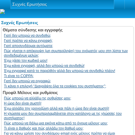
Συχνές Ερωτήσεις
Συχνές Ερωτήσεις
Θέματα σύνδεσης και εγγραφής
Γιατί δεν μπορώ να συνδεθώ;
Γιατί πρέπει να κάνω εγγραφή;
Γιατί αποσυνδέομαι αυτόματα;
Πώς γίνεται η απόκρυψη (μη συμπερίληψη) του ονόματός μου στη λίστα των
συνδεδεμένων μελών;
Έχω χάσει τον κωδικό μου!
Έχω κάνει εγγραφή, αλλά δεν μπορώ να συνδεθώ!
Έχω εγγραφεί κατά το παρελθόν αλλά δεν μπορώ να συνδεθώ πλέον!
Τι είναι το COPPA;
Γιατί δεν μπορώ να εγγραφώ;
Τι κάνει η επιλογή “Διαγράψτε όλα τα cookies του συστήματος”;
Προφίλ Μέλους και ρυθμίσεις
Πώς μπορώ να αλλάξω τις ρυθμίσεις μου;
Η ώρα δεν είναι σωστή!
Έχω αλλάξει την χρονοζώνη αλλά και πάλι η ώρα δεν είναι σωστή!
Η γλώσσα μου δεν συμπεριλαμβάνεται στον κατάλογο με τις γλώσσες του
συστήματος!
Πώς μπορώ να βάλω μια εικόνα κάτω από το όνομα μέλους μου;
Τι είναι ο βαθμός και πώς αλλάζω τον βαθμό μου;
Για να κάνω χρήση του συνδέσμου email ενός μέλους πρέπει να είμαι