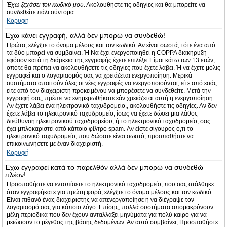
Έχω ξεχάσει τον κωδικό μου
. Ακολουθήστε τις οδηγίες και θα μπορείτε να
συνδεθείτε πάλι σύντομα.
Κορυφή
Έχω κάνει εγγραφή, αλλά δεν μπορώ να συνδεθώ!
Πρώτα, ελέγξτε το όνομα μέλους και τον κωδικό. Αν είναι σωστά, τότε ένα από
τα δύο μπορεί να συμβαίνει. Ή Να έχει ενεργοποιηθεί η COPPA διακήρυξη
εφόσον κατά τη διάρκεια της εγγραφής έχετε επιλέξει Είμαι κάτω των 13 ετών,
οπότε θα πρέπει να ακολουθήσετε τις οδηγίες που έχετε λάβει. Ή να έχετε μόλις
εγγραφεί και ο λογαριασμός σας να χρειάζεται ενεργοποίηση. Μερικά
συστήματα απαιτούν όλες οι νέες εγγραφές να ενεργοποιούνται, είτε από εσάς
είτε από τον διαχειριστή προκειμένου να μπορέσετε να συνδεθείτε. Μετά την
εγγραφή σας, πρέπει να ενημερωθήκατε εάν χρειάζεται αυτή η ενεργοποίηση.
Αν έχετε λάβει ένα ηλεκτρονικό ταχυδρομείο,, ακολουθήστε τις οδηγίες. Αν δεν
έχετε λάβει το ηλεκτρονικό ταχυδρομείο, ίσως να έχετε δώσει μια λάθος
διεύθυνση ηλεκτρονικού ταχυδρομείου, ή το ηλεκτρονικό ταχυδρομείο, σας
έχει μπλοκαριστεί από κάποιο φίλτρο spam. Αν είστε σίγουρος ό,τι το
ηλεκτρονικό ταχυδρομείο, που δώσατε είναι σωστό, προσπαθήστε να
επικοινωνήσετε με έναν διαχειριστή.
Κορυφή
Έχω εγγραφεί κατά το παρελθόν αλλά δεν μπορώ να συνδεθώ
πλέον!
Προσπαθήστε να εντοπίσετε το ηλεκτρονικό ταχυδρομείο, που σας στάλθηκε
όταν εγγραφήκατε για πρώτη φορά, ελέγξτε το όνομα μέλους και τον κωδικό.
Είναι πιθανό ένας διαχειριστής να απενεργοποίησε ή να διέγραψε τον
λογαριασμό σας για κάποιο λόγο. Επίσης, πολλά συστήματα απομακρύνουν
μέλη περιοδικά που δεν έχουν ανταλλάξει μηνύματα για πολύ καιρό για να
μειώσουν το μέγεθος της βάσης δεδομένων. Αν αυτό συμβαίνει, Προσπαθήστε