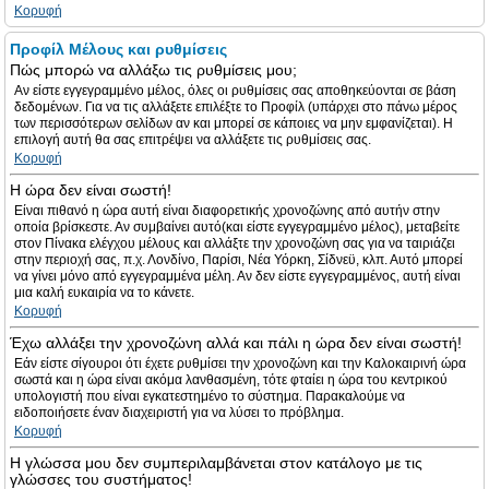
Κορυφή
Προφίλ Μέλους και ρυθμίσεις
Πώς μπορώ να αλλάξω τις ρυθμίσεις μου;
Αν είστε εγγεγραμμένο μέλος, όλες οι ρυθμίσεις σας αποθηκεύονται σε βάση
δεδομένων. Για να τις αλλάξετε επιλέξτε το Προφίλ (υπάρχει στο πάνω μέρος
των περισσότερων σελίδων αν και μπορεί σε κάποιες να μην εμφανίζεται). Η
επιλογή αυτή θα σας επιτρέψει να αλλάξετε τις ρυθμίσεις σας.
Κορυφή
Η ώρα δεν είναι σωστή!
Είναι πιθανό η ώρα αυτή είναι διαφορετικής χρονοζώνης από αυτήν στην
οποία βρίσκεστε. Αν συμβαίνει αυτό(και είστε εγγεγραμμένο μέλος), μεταβείτε
στον Πίνακα ελέγχου μέλους και αλλάξτε την χρονοζώνη σας για να ταιριάζει
στην περιοχή σας, π.χ. Λονδίνο, Παρίσι, Νέα Υόρκη, Σίδνεϋ, κλπ. Αυτό μπορεί
να γίνει μόνο από εγγεγραμμένα μέλη. Αν δεν είστε εγγεγραμμένος, αυτή είναι
μια καλή ευκαιρία να το κάνετε.
Κορυφή
Έχω αλλάξει την χρονοζώνη αλλά και πάλι η ώρα δεν είναι σωστή!
Εάν είστε σίγουροι ότι έχετε ρυθμίσει την χρονοζώνη και την Καλοκαιρινή ώρα
σωστά και η ώρα είναι ακόμα λανθασμένη, τότε φταίει η ώρα του κεντρικού
υπολογιστή που είναι εγκατεστημένο το σύστημα. Παρακαλούμε να
ειδοποιήσετε έναν διαχειριστή για να λύσει το πρόβλημα.
Κορυφή
Η γλώσσα μου δεν συμπεριλαμβάνεται στον κατάλογο με τις
γλώσσες του συστήματος!