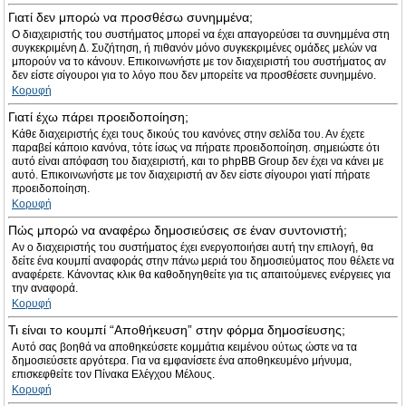
Γιατί δεν μπορώ να προσθέσω συνημμένα;
Ο διαχειριστής του συστήματος μπορεί να έχει απαγορεύσει τα συνημμένα στη
συγκεκριμένη Δ. Συζήτηση, ή πιθανόν μόνο συγκεκριμένες ομάδες μελών να
μπορούν να το κάνουν. Επικοινωνήστε με τον διαχειριστή του συστήματος αν
δεν είστε σίγουροι για το λόγο που δεν μπορείτε να προσθέσετε συνημμένο.
Κορυφή
Γιατί έχω πάρει προειδοποίηση;
Κάθε διαχειριστής έχει τους δικούς του κανόνες στην σελίδα του. Αν έχετε
παραβεί κάποιο κανόνα, τότε ίσως να πήρατε προειδοποίηση. σημειώστε ότι
αυτό είναι απόφαση του διαχειριστή, και το phpBB Group δεν έχει να κάνει με
αυτό. Επικοινωνήστε με τον διαχειριστή αν δεν είστε σίγουροι γιατί πήρατε
προειδοποίηση.
Κορυφή
Πώς μπορώ να αναφέρω δημοσιεύσεις σε έναν συντονιστή;
Αν ο διαχειριστής του συστήματος έχει ενεργοποιήσει αυτή την επιλογή, θα
δείτε ένα κουμπί αναφοράς στην πάνω μεριά του δημοσιεύματος που θέλετε να
αναφέρετε. Κάνοντας κλικ θα καθοδηγηθείτε για τις απαιτούμενες ενέργειες για
την αναφορά.
Κορυφή
Τι είναι το κουμπί “Αποθήκευση” στην φόρμα δημοσίευσης;
Αυτό σας βοηθά να αποθηκεύσετε κομμάτια κειμένου ούτως ώστε να τα
δημοσιεύσετε αργότερα. Για να εμφανίσετε ένα αποθηκευμένο μήνυμα,
επισκεφθείτε τον Πίνακα Ελέγχου Μέλους.
Κορυφή