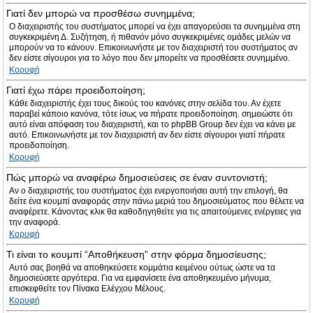
Γιατί δεν μπορώ να προσθέσω συνημμένα;
Ο διαχειριστής του συστήματος μπορεί να έχει απαγορεύσει τα συνημμένα στη
συγκεκριμένη Δ. Συζήτηση, ή πιθανόν μόνο συγκεκριμένες ομάδες μελών να
μπορούν να το κάνουν. Επικοινωνήστε με τον διαχειριστή του συστήματος αν
δεν είστε σίγουροι για το λόγο που δεν μπορείτε να προσθέσετε συνημμένο.
Κορυφή
Γιατί έχω πάρει προειδοποίηση;
Κάθε διαχειριστής έχει τους δικούς του κανόνες στην σελίδα του. Αν έχετε
παραβεί κάποιο κανόνα, τότε ίσως να πήρατε προειδοποίηση. σημειώστε ότι
αυτό είναι απόφαση του διαχειριστή, και το phpBB Group δεν έχει να κάνει με
αυτό. Επικοινωνήστε με τον διαχειριστή αν δεν είστε σίγουροι γιατί πήρατε
προειδοποίηση.
Κορυφή
Πώς μπορώ να αναφέρω δημοσιεύσεις σε έναν συντονιστή;
Αν ο διαχειριστής του συστήματος έχει ενεργοποιήσει αυτή την επιλογή, θα
δείτε ένα κουμπί αναφοράς στην πάνω μεριά του δημοσιεύματος που θέλετε να
αναφέρετε. Κάνοντας κλικ θα καθοδηγηθείτε για τις απαιτούμενες ενέργειες για
την αναφορά.
Κορυφή
Τι είναι το κουμπί “Αποθήκευση” στην φόρμα δημοσίευσης;
Αυτό σας βοηθά να αποθηκεύσετε κομμάτια κειμένου ούτως ώστε να τα
δημοσιεύσετε αργότερα. Για να εμφανίσετε ένα αποθηκευμένο μήνυμα,
επισκεφθείτε τον Πίνακα Ελέγχου Μέλους.
Κορυφή