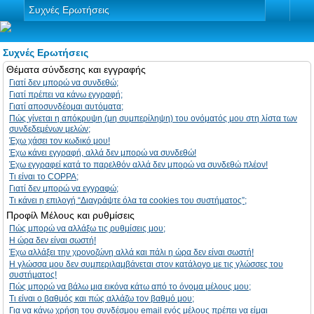
Συχνές Ερωτήσεις
Συχνές Ερωτήσεις
Θέματα σύνδεσης και εγγραφής
Γιατί δεν μπορώ να συνδεθώ;
Γιατί πρέπει να κάνω εγγραφή;
Γιατί αποσυνδέομαι αυτόματα;
Πώς γίνεται η απόκρυψη (μη συμπερίληψη) του ονόματός μου στη λίστα των
συνδεδεμένων μελών;
Έχω χάσει τον κωδικό μου!
Έχω κάνει εγγραφή, αλλά δεν μπορώ να συνδεθώ!
Έχω εγγραφεί κατά το παρελθόν αλλά δεν μπορώ να συνδεθώ πλέον!
Τι είναι το COPPA;
Γιατί δεν μπορώ να εγγραφώ;
Τι κάνει η επιλογή “Διαγράψτε όλα τα cookies του συστήματος”;
Προφίλ Μέλους και ρυθμίσεις
Πώς μπορώ να αλλάξω τις ρυθμίσεις μου;
Η ώρα δεν είναι σωστή!
Έχω αλλάξει την χρονοζώνη αλλά και πάλι η ώρα δεν είναι σωστή!
Η γλώσσα μου δεν συμπεριλαμβάνεται στον κατάλογο με τις γλώσσες του
συστήματος!
Πώς μπορώ να βάλω μια εικόνα κάτω από το όνομα μέλους μου;
Τι είναι ο βαθμός και πώς αλλάζω τον βαθμό μου;
Για να κάνω χρήση του συνδέσμου email ενός μέλους πρέπει να είμαι