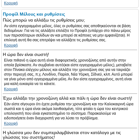
Κορυφή
Προφίλ Μέλους και ρυθμίσεις
Πώς μπορώ να αλλάξω τις ρυθμίσεις μου;
Αν είστε εγγεγραμμένο μέλος, όλες οι ρυθμίσεις σας αποθηκεύονται σε βάση
δεδομένων. Για να τις αλλάξετε επιλέξτε το Προφίλ (υπάρχει στο πάνω μέρος
των περισσότερων σελίδων αν και μπορεί σε κάποιες να μην εμφανίζεται). Η
επιλογή αυτή θα σας επιτρέψει να αλλάξετε τις ρυθμίσεις σας.
Κορυφή
Η ώρα δεν είναι σωστή!
Είναι πιθανό η ώρα αυτή είναι διαφορετικής χρονοζώνης από αυτήν στην
οποία βρίσκεστε. Αν συμβαίνει αυτό(και είστε εγγεγραμμένο μέλος), μεταβείτε
στον Πίνακα ελέγχου μέλους και αλλάξτε την χρονοζώνη σας για να ταιριάζει
στην περιοχή σας, π.χ. Λονδίνο, Παρίσι, Νέα Υόρκη, Σίδνεϋ, κλπ. Αυτό μπορεί
να γίνει μόνο από εγγεγραμμένα μέλη. Αν δεν είστε εγγεγραμμένος, αυτή είναι
μια καλή ευκαιρία να το κάνετε.
Κορυφή
Έχω αλλάξει την χρονοζώνη αλλά και πάλι η ώρα δεν είναι σωστή!
Εάν είστε σίγουροι ότι έχετε ρυθμίσει την χρονοζώνη και την Καλοκαιρινή ώρα
σωστά και η ώρα είναι ακόμα λανθασμένη, τότε φταίει η ώρα του κεντρικού
υπολογιστή που είναι εγκατεστημένο το σύστημα. Παρακαλούμε να
ειδοποιήσετε έναν διαχειριστή για να λύσει το πρόβλημα.
Κορυφή
Η γλώσσα μου δεν συμπεριλαμβάνεται στον κατάλογο με τις
γλώσσες του συστήματος!