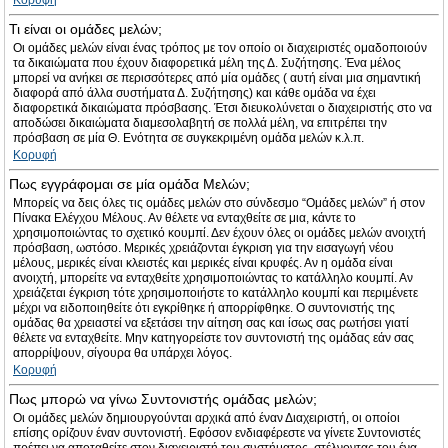
Κορυφή
Τι είναι οι ομάδες μελών;
Οι ομάδες μελών είναι ένας τρόπος με τον οποίο οι διαχειριστές ομαδοποιούν
τα δικαιώματα που έχουν διαφορετικά μέλη της Δ. Συζήτησης. Ένα μέλος
μπορεί να ανήκει σε περισσότερες από μία ομάδες ( αυτή είναι μια σημαντική
διαφορά από άλλα συστήματα Δ. Συζήτησης) και κάθε ομάδα να έχει
διαφορετικά δικαιώματα πρόσβασης. Έτσι διευκολύνεται ο διαχειριστής στο να
αποδώσει δικαιώματα διαμεσολαβητή σε πολλά μέλη, να επιτρέπει την
πρόσβαση σε μία Θ. Ενότητα σε συγκεκριμένη ομάδα μελών κ.λ.π.
Κορυφή
Πως εγγράφομαι σε μία ομάδα Μελών;
Μπορείς να δεις όλες τις ομάδες μελών στο σύνδεσμο “Ομάδες μελών” ή στον
Πίνακα Ελέγχου Μέλους. Αν θέλετε να ενταχθείτε σε μια, κάντε το
χρησιμοποιώντας το σχετικό κουμπί. Δεν έχουν όλες οι ομάδες μελών ανοιχτή
πρόσβαση, ωστόσο. Μερικές χρειάζονται έγκριση για την εισαγωγή νέου
μέλους, μερικές είναι κλειστές και μερικές είναι κρυφές. Αν η ομάδα είναι
ανοιχτή, μπορείτε να ενταχθείτε χρησιμοποιώντας το κατάλληλο κουμπί. Αν
χρειάζεται έγκριση τότε χρησιμοποιήστε το κατάλληλο κουμπί και περιμένετε
μέχρι να ειδοποιηθείτε ότι εγκρίθηκε ή απορρίφθηκε. Ο συντονιστής της
ομάδας θα χρειαστεί να εξετάσει την αίτηση σας και ίσως σας ρωτήσει γιατί
θέλετε να ενταχθείτε. Μην κατηγορείστε τον συντονιστή της ομάδας εάν σας
απορρίψουν, σίγουρα θα υπάρχει λόγος.
Κορυφή
Πως μπορώ να γίνω Συντονιστής ομάδας μελών;
Οι ομάδες μελών δημιουργούνται αρχικά από έναν Διαχειριστή, οι οποίοι
επίσης ορίζουν έναν συντονιστή. Εφόσον ενδιαφέρεστε να γίνετε Συντονιστές