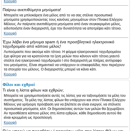
Κορυφή
Παίρνω ανεπιθύμητα μηνύματα!
Μπορείτε να μπλοκάρετε ένα μέλος από το να σας στέλνει προσωπικά
μηνύματα χρησιμοποιώντας τους κανόνες μηνυμάτων στον Πίνακα Ελέγχου
Μέλους. Αν παίρνετε ανεπιθύμητα μηνύματα από έναν συγκεκριμένο μέλος,
ειδοποιήστε έναν διαχειριστή, έχει την δυνατότητα να αποτρέψει κάτι τέτοιο.
Κορυφή
Έχω λάβει ένα μήνυμα spam ή ένα προσβλητικό ηλεκτρονικό
ταχυδρομείο από κάποιο μέλος!
Λυπούμαστε που ακούμε κάτι τέτοιο. Η φόρμα ηλεκτρονικού ταχυδρομείου
έχει φίλτρα για να κρατούνται τα ίχνη μελών που κάνουν κάτι τέτοιο,γιαυτό
στείλτε ένα ηλεκτρονικό ταχυδρομείο l στο διαχειριστή με πλήρες αντίγραφο
του μηνύματος. Είναι σημαντικό να υπάρχουν οι επικεφαλίδες που περιέχουν
τα στοιχεία του μέλους. Ο διαχειριστής μπορεί να κάνει κάτι.
Κορυφή
Φίλοι και εχθροί
Τι είναι η λίστα φίλων και εχθρών;
Μπορείτε να χρησιμοποιήσετε αυτές τις λίστες για να ταξινομήσετε τα μέλη του
συστήματος. Τα μέλη της λίστας φίλων θα υπάρχουν και στον Πίνακα Ελέγχου
Μέλους για γρήγορη πρόσβαση για να βλέπετε αν είναι ενεργοί, να στέλνετε
προσωπικά μηνύματα, κλπ. Οι δημοσιεύσεις αυτών των μελών θα ξεχωρίζουν.
Αν προσθέσετε κάποιο μέλος στη λίστα εχθρών, κάθε δημοσίευση αυτού θα
είναι κρυμμένη ως προεπιλογή.
Κορυφή