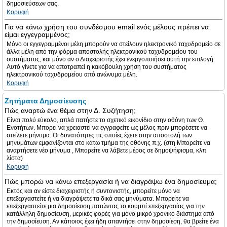
δημοσιεύσεων σας.
Κορυφή
Για να κάνω χρήση του συνδέσμου email ενός μέλους πρέπει να
είμαι εγγεγραμμένος;
Μόνο οι εγγεγραμμένοι μέλη μπορούν να στείλουν ηλεκτρονικό ταχυδρομείο σε
άλλα μέλη από την φόρμα αποστολής ηλεκτρονικού ταχυδρομείου του
συστήματος, και μόνο αν ο Διαχειριστής έχει ενεργοποιήσει αυτή την επιλογή.
Αυτό γίνετε για να αποτραπεί η κακόβουλη χρήση του συστήματος
ηλεκτρονικού ταχυδρομείου από ανώνυμα μέλη.
Κορυφή
Ζητήματα Δημοσίευσης
Πώς αναρτώ ένα θέμα στην Δ. Συζήτηση;
Είναι πολύ εύκολο, απλά πατήστε το σχετικό εικονίδιο στην οθόνη των Θ.
Ενοτήτων. Μπορεί να χρειαστεί να εγγραφείτε ως μέλος πριν μπορέσετε να
στείλετε μήνυμα. Οι δυνατότητες τις οποίες έχετε στην αποστολή των
μηνυμάτων εμφανίζονται στο κάτω τμήμα της οθόνης π.χ. (στη Μπορείτε να
αναρτήσετε νέο μήνυμα , Μπορείτε να λάβετε μέρος σε δημοψήφισμα, κλπ
λίστα)
Κορυφή
Πώς μπορώ να κάνω επεξεργασία ή να διαγράψω ένα δημοσίευμα;
Εκτός και αν είστε διαχειριστής ή συντονιστής, μπορείτε μόνο να
επεξεργαστείτε ή να διαγράψετε τα δικά σας μηνύματα. Μπορείτε να
επεξεργαστείτε μια δημοσίευση πατώντας το κουμπί επεξεργασίας για την
κατάλληλη δημοσίευση, μερικές φορές για μόνο μικρό χρονικό διάστημα από
την δημοσίευση. Αν κάποιος έχει ήδη απαντήσει στην δημοσίεση, θα βρείτε ένα