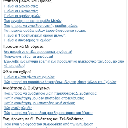
Επίπεδα μελών και Ομάδες
Τι είναι οι Διαχειριστές;
Τι είναι οι Συντονιστές;
Τι είναι οι ομάδες μελών;
Πως εγγράφομαι σε μία ομάδα Μελών;
Πως μπορώ να γίνω Συντονιστής ομάδας μελών;
Γιατί μερικές ομάδες μελών έχουν διαφορετικό χρώμα;
Τι είναι η “Προεπιλεγμένη ομάδα μελών”;
Τι είναι ο σύνδεσμος "Η ομάδα”;
Προσωπικά Μηνύματα
Δεν μπορώ να στείλω προσωπικά μηνύματα!
Παίρνω ανεπιθύμητα μηνύματα!
Έχω λάβει ένα μήνυμα spam ή ένα προσβλητικό ηλεκτρονικό ταχυδρομείο από
κάποιο μέλος!
Φίλοι και εχθροί
Τι είναι η λίστα φίλων και εχθρών;
Πώς μπορώ να προσθέσω / αφαιρέσω μέλη στις λίστες Φίλων και Εχθρών;
Αναζήτηση Δ. Συζητήσεων
Πώς μπορώ να αναζητήσω μια ή περισσότερες Δ. Συζητήσεις;
Γιατί η αναζήτηση μου δεν επιστρέφει αποτελέσματα;
Γιατί η αναζήτηση μου επιστρέφει κενή σελίδα!;
Πώς αναζητώ μέλη;
Πώς μπορώ να βρω τα δικά μου δημοσιεύματα και θέματα;
Ενημέρωση σε Θ. Ενότητες και Σελιδοδείκτες
Ποια είναι η διαφορά του σελιδοδείκτη από την ενημέρωση;