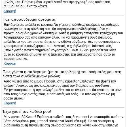
μελών, κλπ. Παίρνει μόνο μερικά λεπτά για την εγγραφή σας οπότε σας
συμβουλεύουμε να το κάνετε.
Κορυφή
Γιατί αποσυνδέομαι αυτόματα;
Εάν δεν έχετε επιλέξει το κουτάκι
Να γίνεται η σύνδεση αυτόματα σε κάθε μου
επίσκεψη
κατά τη σύνδεσή σας, θα παραμένετε συνδεδεμένος μόνο για
προκαθορισμένο χρονικό διάστημα. Αυτή η ρύθμιση αποτρέπει κατάχρηση του
λογαριασμού σας από κάποιον άλλο. Για να παραμείνετε συνδεδεμένος,
επιλέξτε το κουτάκι που υπάρχει στην οθόνη σύνδεσης. Δεν το συνιστούμε αν
χρησιμοποιείτε κοινόχρηστο υπολογιστή, π.χ. βιβλιοθήκη, internet cafe,
υπολογιστής πανεπιστημιακού εργαστηρίου, κλπ. Αν δεν μπορείτε να δείτε
αυτό το κουτάκι, σημαίνει ότι ο Διαχειριστής έχει απενεργοποιήσει αυτό το
χαρακτηριστικό.
Κορυφή
Πώς γίνεται η απόκρυψη (μη συμπερίληψη) του ονόματός μου στη
λίστα των συνδεδεμένων μελών;
Αυτό γίνεται από το μενού Προφίλ, στην καρτέλα "Επιλογές", θα βρείτε την
επιλογή
Απόκρυψη των στοιχείων μου κατά την διάρκεια της σύνδεσης
.
Ενεργοποιήστε αυτή την επιλογή με
Ναι
και το όνομά σας θα είναι ορατό μόνο
από τους Διαχειριστές, τους Συντονιστές και εσάς. Θα υπολογίζεστε ως μη
ορατό μέλος.
Κορυφή
Έχω χάσει τον κωδικό μου!
Μην πανικοβάλλεστε! Εφόσον ο κωδικός σας δεν μπορεί να ανασυρθεί από την
βάση δεδομένων μας, μπορεί εύκολα να δοθεί νέα τιμή. Για να ξεκινήσει η
διαδικασία αυτή πηγαίνετε στη σελίδα σύνδεσης και κάντε κλικ στην επιλογή