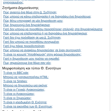
εγγεγραμμένος;
Ζητήματα Δημοσίευσης
Πώς αναρτώ ένα θέμα στην Δ. Συζήτηση;
Πώς μπορώ να κάνω επεξεργασία ή να διαγράψω ένα δημοσίευμα;
Πώς θέτω υπογραφή σε μία δημοσίευση μου;
Πώς δημιουργώ ένα δημοψήφισμα;
Γιατί δεν μπορώ να προσθέσω περισσότερες επιλογές στα δημοψηφίσματα;
Πώς μπορώ να επεξεργαστώ ή να διαγράψω ένα δημοψήφισμα;
Γιατί δεν έχω πρόσβαση σε μια Δ. Συζήτηση;
Γιατί δεν μπορώ να προσθέσω συνημμένα;
Γιατί έχω πάρει προειδοποίηση;
Πώς μπορώ να αναφέρω δημοσιεύσεις σε έναν συντονιστή;
Τι είναι το κουμπί “Αποθήκευση” στην φόρμα δημοσίευσης;
Γιατί η δημοσίευση μου πρέπει να εγκριθεί;
Πως σημειώνουμε ένα θέμα σαν νέο;
Μορφοποίηση και τύποι Θ. Ενοτήτων
Τι είναι το BBCode;
Μπορώ να χρησιμοποιήσω HTML;
Τι είναι τα Smilies;
Μπορώ να δημοσιεύω μια εικόνα;
Τι είναι οι Γενικές Ανακοινώσεις;
Τι είναι οι Ανακοινώσεις;
Τι είναι οι Σημειώσεις;
Τι είναι η κλειδωμένη Θ. Ενότητα;
Τι είναι τα εικονίδια των Θ. Ενοτήτων;