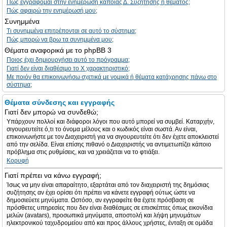
Πώς εγγράφομαι στην ενημέρωση κάποιας Δ. Συζήτησης ή θέματος;
Πώς αφαιρώ την ενημέρωσή μου;
Συνημμένα
Τι συνημμένα επιτρέπονται σε αυτό το σύστημα;
Πώς μπορώ να βρω τα συνημμένα μου;
Θέματα αναφορικά με το phpBB 3
Ποιος έχει δημιουργήσει αυτό το πρόγραμμα;
Γιατί δεν είναι διαθέσιμο το Χ χαρακτηριστικό;
Με ποιόν θα επικοινωνήσω σχετικά με νομικά ή θέματα κατάχρησης πάνω στο
σύστημα;
Θέματα σύνδεσης και εγγραφής
Γιατί δεν μπορώ να συνδεθώ;
Υπάρχουν πολλοί και διάφοροι λόγοι που αυτό μπορεί να συμβεί. Καταρχήν,
σιγουρευτείτε ό,τι το όνομα μέλους και ο κωδικός είναι σωστά. Αν είναι,
επικοινωνήστε με τον Διαχειριστή για να σιγουρευτείτε ότι δεν έχετε αποκλειστεί
από την σελίδα. Είναι επίσης πιθανό ο Διαχειριστής να αντιμετωπίζει κάποιο
πρόβλημα στις ρυθμίσεις, και να χρειάζεται να το φτιάξει.
Κορυφή
Γιατί πρέπει να κάνω εγγραφή;
Ίσως να μην είναι απαραίτητο, εξαρτάται από τον διαχειριστή της δημόσιας
συζήτησης αν έχει ορίσει ότι πρέπει να κάνετε εγγραφή ούτως ώστε να
δημοσιεύετε μηνύματα. Ωστόσο, αν εγγραφείτε θα έχετε πρόσβαση σε
πρόσθετες υπηρεσίες που δεν είναι διαθέσιμες σε επισκέπτες όπως εικονίδια
μελών (avatars), προσωπικά μηνύματα, αποστολή και λήψη μηνυμάτων
ηλεκτρονικού ταχυδρομείου από και προς άλλους χρήστες, ένταξη σε ομάδα