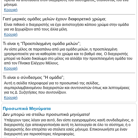
πρέπει να αποταθείτε στον διαχειριστή του συστήματος, στέλνοντας του ένα
μήνυμα.
Κορυφή
Γιατί μερικές ομάδες μελών έχουν διαφορετικό χρώμα;
Είναι πιθανό ο διαχειριστής να έχει αντιστοιχήσει κάποιο χρώμα στην ομάδα
για να ξεχωρίζουν από τους άλλα μέλη.
Κορυφή
Τι είναι η “Προεπιλεγμένη ομάδα μελών”;
Αν είστε μέλος σε παραπάνω από μια ομάδα μελών, η προεπιλεγμένη
χρησιμοποιείτε για να καθορίσει το χρώμα και το βαθμό σας. Ο διαχειριστής
μπορεί να δώσει δικαίωμα στο μέλος να αλλάξει την προεπιλεγμένη ομάδα του
από τον Πίνακα Ελέγχου Μέλους.
Κορυφή
Τι είναι ο σύνδεσμος "Η ομάδα”;
Αυτή η σελίδα πληροφορεί για το προσωπικό της σελίδας,
συμπεριλαμβανομένου διαχειριστών και συντονιστών όπως και λεπτομέρειες
για τις Δ. Συζητήσεις που συντονίζουν.
Κορυφή
Προσωπικά Μηνύματα
Δεν μπορώ να στείλω προσωπικά μηνύματα!
Υπάρχουν τρεις λόγοι για αυτό, δεν είστε εγγεγραμμένος και/ή συνδεδεμένος, ο
διαχειριστής έχει απενεργοποιήσει αυτή τη λειτουργία σε όλο το σύστημα, ή ο
διαχειριστής δεν επιτρέπει να στείλετε εσείς μήνυμα. Επικοινωνήστε με έναν
διαχειριστή για περισσότερες πληροφορίες.