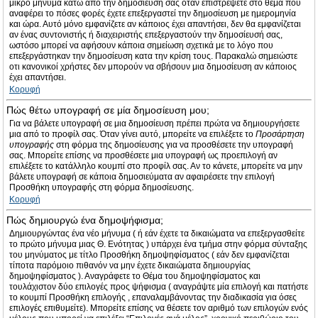
μικρό μήνυμα κάτω από την δημοσίευσή σας όταν επιστρέψετε στο θέμα που
αναφέρει το πόσες φορές έχετε επεξεργαστεί την δημοσίευση με ημερομηνία
και ώρα. Αυτό μόνο εμφανίζετε αν κάποιος έχει απαντήσει, δεν θα εμφανίζεται
αν ένας συντονιστής ή διαχειριστής επεξεργαστούν την δημοσίευσή σας,
ωστόσο μπορεί να αφήσουν κάποια σημείωση σχετικά με το λόγο που
επεξεργάστηκαν την δημοσίευση κατα την κρίση τους. Παρακαλώ σημειώστε
οτι κανονικοί χρήστες δεν μπορούν να σβήσουν μια δημοσίευση αν κάποιος
έχει απαντήσει.
Κορυφή
Πώς θέτω υπογραφή σε μία δημοσίευση μου;
Για να βάλετε υπογραφή σε μια δημοσίευση πρέπει πρώτα να δημιουργήσετε
μια από το προφίλ σας. Όταν γίνει αυτό, μπορείτε να επιλέξετε το
Προσάρτηση
υπογραφής
στη φόρμα της δημοσίευσης για να προσθέσετε την υπογραφή
σας. Μπορείτε επίσης να προσθέσετε μια υπογραφή ως προεπιλογή αν
επιλέξετε το κατάλληλο κουμπί στο προφίλ σας. Αν το κάνετε, μπορείτε να μην
βάλετε υπογραφή σε κάποια δημοσιεύματα αν αφαιρέσετε την επιλογή
Προσθήκη υπογραφής στη φόρμα δημοσίευσης.
Κορυφή
Πώς δημιουργώ ένα δημοψήφισμα;
Δημιουργώντας ένα νέο μήνυμα ( ή εάν έχετε τα δικαιώματα να επεξεργασθείτε
το πρώτο μήνυμα μιας Θ. Ενότητας ) υπάρχει ένα τμήμα στην φόρμα σύνταξης
του μηνύματος με τίτλο Προσθήκη δημοψηφίσματος ( εάν δεν εμφανίζεται
τίποτα παρόμοιο πιθανόν να μην έχετε δικαιώματα δημιουργίας
δημοψηφίσματος ). Αναγράφετε το Θέμα του δημοψηφίσματος και
τουλάχιστον δύο επιλογές προς ψήφισμα ( αναγράψτε μία επιλογή και πατήστε
το κουμπί Προσθήκη επιλογής , επαναλαμβάνοντας την διαδικασία για όσες
επιλογές επιθυμείτε). Μπορείτε επίσης να θέσετε τον αριθμό των επιλογών ενός