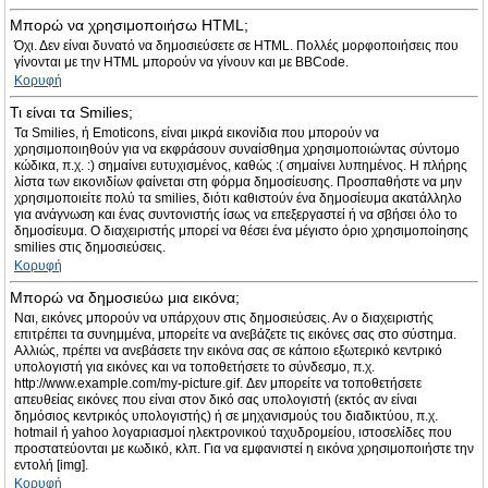
Μπορώ να χρησιμοποιήσω HTML;
Όχι. Δεν είναι δυνατό να δημοσιεύσετε σε HTML. Πολλές μορφοποιήσεις που
γίνονται με την HTML μπορούν να γίνουν και με BBCode.
Κορυφή
Τι είναι τα Smilies;
Τα Smilies, ή Emoticons, είναι μικρά εικονίδια που μπορούν να
χρησιμοποιηθούν για να εκφράσουν συναίσθημα χρησιμοποιώντας σύντομο
κώδικα, π.χ. :) σημαίνει ευτυχισμένος, καθώς :( σημαίνει λυπημένος. Η πλήρης
λίστα των εικονιδίων φαίνεται στη φόρμα δημοσίευσης. Προσπαθήστε να μην
χρησιμοποιείτε πολύ τα smilies, διότι καθιστούν ένα δημοσίευμα ακατάλληλο
για ανάγνωση και ένας συντονιστής ίσως να επεξεργαστεί ή να σβήσει όλο το
δημοσίευμα. Ο διαχειριστής μπορεί να θέσει ένα μέγιστο όριο χρησιμοποίησης
smilies στις δημοσιεύσεις.
Κορυφή
Μπορώ να δημοσιεύω μια εικόνα;
Ναι, εικόνες μπορούν να υπάρχουν στις δημοσιεύσεις. Αν ο διαχειριστής
επιτρέπει τα συνημμένα, μπορείτε να ανεβάζετε τις εικόνες σας στο σύστημα.
Αλλιώς, πρέπει να ανεβάσετε την εικόνα σας σε κάποιο εξωτερικό κεντρικό
υπολογιστή για εικόνες και να τοποθετήσετε το σύνδεσμο, π.χ.
http://www.example.com/my-picture.gif. Δεν μπορείτε να τοποθετήσετε
απευθείας εικόνες που είναι στον δικό σας υπολογιστή (εκτός αν είναι
δημόσιος κεντρικός υπολογιστής) ή σε μηχανισμούς του διαδικτύου, π.χ.
hotmail ή yahoo λογαριασμοί ηλεκτρονικού ταχυδρομείου, ιστοσελίδες που
προστατεύονται με κωδικό, κλπ. Για να εμφανιστεί η εικόνα χρησιμοποιήστε την
εντολή [img].
Κορυφή