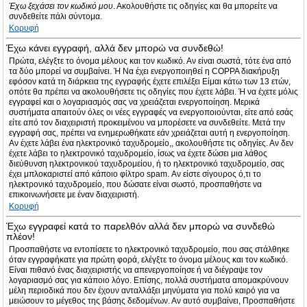
Έχω ξεχάσει τον κωδικό μου
. Ακολουθήστε τις οδηγίες και θα μπορείτε να
συνδεθείτε πάλι σύντομα.
Κορυφή
Έχω κάνει εγγραφή, αλλά δεν μπορώ να συνδεθώ!
Πρώτα, ελέγξτε το όνομα μέλους και τον κωδικό. Αν είναι σωστά, τότε ένα από
τα δύο μπορεί να συμβαίνει. Ή Να έχει ενεργοποιηθεί η COPPA διακήρυξη
εφόσον κατά τη διάρκεια της εγγραφής έχετε επιλέξει Είμαι κάτω των 13 ετών,
οπότε θα πρέπει να ακολουθήσετε τις οδηγίες που έχετε λάβει. Ή να έχετε μόλις
εγγραφεί και ο λογαριασμός σας να χρειάζεται ενεργοποίηση. Μερικά
συστήματα απαιτούν όλες οι νέες εγγραφές να ενεργοποιούνται, είτε από εσάς
είτε από τον διαχειριστή προκειμένου να μπορέσετε να συνδεθείτε. Μετά την
εγγραφή σας, πρέπει να ενημερωθήκατε εάν χρειάζεται αυτή η ενεργοποίηση.
Αν έχετε λάβει ένα ηλεκτρονικό ταχυδρομείο,, ακολουθήστε τις οδηγίες. Αν δεν
έχετε λάβει το ηλεκτρονικό ταχυδρομείο, ίσως να έχετε δώσει μια λάθος
διεύθυνση ηλεκτρονικού ταχυδρομείου, ή το ηλεκτρονικό ταχυδρομείο, σας
έχει μπλοκαριστεί από κάποιο φίλτρο spam. Αν είστε σίγουρος ό,τι το
ηλεκτρονικό ταχυδρομείο, που δώσατε είναι σωστό, προσπαθήστε να
επικοινωνήσετε με έναν διαχειριστή.
Κορυφή
Έχω εγγραφεί κατά το παρελθόν αλλά δεν μπορώ να συνδεθώ
πλέον!
Προσπαθήστε να εντοπίσετε το ηλεκτρονικό ταχυδρομείο, που σας στάλθηκε
όταν εγγραφήκατε για πρώτη φορά, ελέγξτε το όνομα μέλους και τον κωδικό.
Είναι πιθανό ένας διαχειριστής να απενεργοποίησε ή να διέγραψε τον
λογαριασμό σας για κάποιο λόγο. Επίσης, πολλά συστήματα απομακρύνουν
μέλη περιοδικά που δεν έχουν ανταλλάξει μηνύματα για πολύ καιρό για να
μειώσουν το μέγεθος της βάσης δεδομένων. Αν αυτό συμβαίνει, Προσπαθήστε