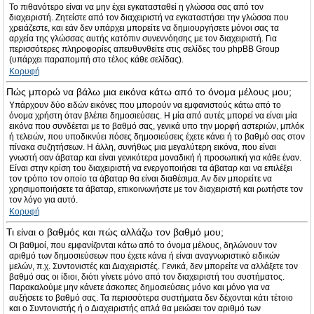
Το πιθανότερο είναι να μην έχει εγκατασταθεί η γλώσσα σας από τον
διαχειριστή. Ζητείστε από τον διαχειριστή να εγκαταστήσει την γλώσσα που
χρειάζεστε, και εάν δεν υπάρχει μπορείτε να δημιουργήσετε μόνοι σας τα
αρχεία της γλώσσας αυτής κατόπιν συνεννόησης με τον διαχειριστή. Για
περισσότερες πληροφορίες απευθυνθείτε στις σελίδες του phpBB Group
(υπάρχει παραπομπή στο τέλος κάθε σελίδας).
Κορυφή
Πώς μπορώ να βάλω μια εικόνα κάτω από το όνομα μέλους μου;
Υπάρχουν δύο ειδών εικόνες που μπορούν να εμφανιστούς κάτω από το
όνομα χρήστη όταν βλέπει δημοσιεύσεις. Η μία από αυτές μπορεί να είναι μία
εικόνα που συνδέεται με το βαθμό σας, γενικά υπο την μορφή αστεριών, μπλόκ
ή τελειών, που υποδικνύει πόσες δημοσιεύσεις έχετε κάνει ή το βαθμό σας στον
πίνακα συζητήσεων. Η άλλη, συνήθως μια μεγαλύτερη εικόνα, που είναι
γνωστή σαν άβαταρ και είναι γενικότερα μοναδική ή προσωπική για κάθε έναν.
Είναι στην κρίση του διαχειριστή να ενεργοποιήσει τα άβαταρ και να επιλέξει
τον τρόπο τον οποίο τα άβαταρ θα είναι διαθέσιμα. Αν δεν μπορείτε να
χρησιμοποιήσετε τα άβαταρ, επικοινωνήστε με τον διαχειριστή και ρωτήστε τον
τον λόγο για αυτό.
Κορυφή
Τι είναι ο βαθμός και πώς αλλάζω τον βαθμό μου;
Οι βαθμοί, που εμφανίζονται κάτω από το όνομα μέλους, δηλώνουν τον
αριθμό των δημοσιεύσεων που έχετε κάνει ή είναι αναγνωριστικό ειδικών
μελών, π.χ. Συντονιστές και Διαχειριστές. Γενικά, δεν μπορείτε να αλλάξετε τον
βαθμό σας οι ίδιοι, διότι γίνετε μόνο από τον διαχειριστή του συστήματος.
Παρακαλούμε μην κάνετε άσκοπες δημοσιεύσεις μόνο και μόνο για να
αυξήσετε το βαθμό σας. Τα περισσότερα συστήματα δεν δέχονται κάτι τέτοιο
και ο Συντονιστής ή ο Διαχειριστής απλά θα μειώσει τον αριθμό των