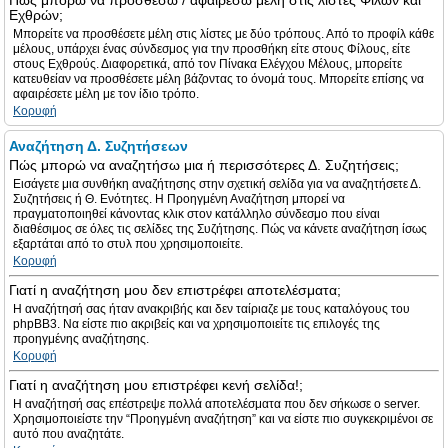
Πώς μπορώ να προσθέσω / αφαιρέσω μέλη στις λίστες Φίλων και
Εχθρών;
Μπορείτε να προσθέσετε μέλη στις λίστες με δύο τρόπους. Από το προφίλ κάθε
μέλους, υπάρχει ένας σύνδεσμος για την προσθήκη είτε στους Φίλους, είτε
στους Εχθρούς. Διαφορετικά, από τον Πίνακα Ελέγχου Μέλους, μπορείτε
κατευθείαν να προσθέσετε μέλη βάζοντας το όνομά τους. Μπορείτε επίσης να
αφαιρέσετε μέλη με τον ίδιο τρόπο.
Κορυφή
Αναζήτηση Δ. Συζητήσεων
Πώς μπορώ να αναζητήσω μια ή περισσότερες Δ. Συζητήσεις;
Εισάγετε μια συνθήκη αναζήτησης στην σχετική σελίδα για να αναζητήσετε Δ.
Συζητήσεις ή Θ. Ενότητες. Η Προηγμένη Αναζήτηση μπορεί να
πραγματοποιηθεί κάνοντας κλικ στον κατάλληλο σύνδεσμο που είναι
διαθέσιμος σε όλες τις σελίδες της Συζήτησης. Πώς να κάνετε αναζήτηση ίσως
εξαρτάται από το στυλ που χρησιμοποιείτε.
Κορυφή
Γιατί η αναζήτηση μου δεν επιστρέφει αποτελέσματα;
Η αναζήτησή σας ήταν ανακριβής και δεν ταίριαζε με τους καταλόγους του
phpBB3. Να είστε πιο ακριβείς και να χρησιμοποιείτε τις επιλογές της
προηγμένης αναζήτησης.
Κορυφή
Γιατί η αναζήτηση μου επιστρέφει κενή σελίδα!;
Η αναζήτησή σας επέστρεψε πολλά αποτελέσματα που δεν σήκωσε ο server.
Χρησιμοποιείστε την “Προηγμένη αναζήτηση” και να είστε πιο συγκεκριμένοι σε
αυτό που αναζητάτε.