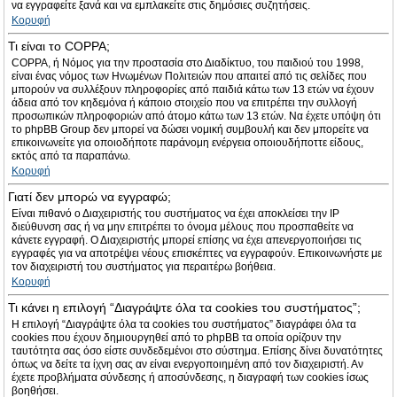
να εγγραφείτε ξανά και να εμπλακείτε στις δημόσιες συζητήσεις.
Κορυφή
Τι είναι το COPPA;
COPPA, ή Νόμος για την προστασία στο Διαδίκτυο, του παιδιού του 1998,
είναι ένας νόμος των Ηνωμένων Πολιτειών που απαιτεί από τις σελίδες που
μπορούν να συλλέξουν πληροφορίες από παιδιά κάτω των 13 ετών να έχουν
άδεια από τον κηδεμόνα ή κάποιο στοιχείο που να επιτρέπει την συλλογή
προσωπικών πληροφοριών από άτομο κάτω των 13 ετών. Να έχετε υπόψη ότι
το phpBB Group δεν μπορεί να δώσει νομική συμβουλή και δεν μπορείτε να
επικοινωνείτε για οποιοδήποτε παράνομη ενέργεια οποιουδήποττε είδους,
εκτός από τα παραπάνω.
Κορυφή
Γιατί δεν μπορώ να εγγραφώ;
Είναι πιθανό ο Διαχειριστής του συστήματος να έχει αποκλείσει την IP
διεύθυνση σας ή να μην επιτρέπει το όνομα μέλους που προσπαθείτε να
κάνετε εγγραφή. Ο Διαχειριστής μπορεί επίσης να έχει απενεργοποιήσει τις
εγγραφές για να αποτρέψει νέους επισκέπτες να εγγραφούν. Επικοινωνήστε με
τον διαχειριστή του συστήματος για περαιτέρω βοήθεια.
Κορυφή
Τι κάνει η επιλογή “Διαγράψτε όλα τα cookies του συστήματος”;
Η επιλογή “Διαγράψτε όλα τα cookies του συστήματος” διαγράφει όλα τα
cookies που έχουν δημιουργηθεί από το phpBB τα οποία ορίζουν την
ταυτότητα σας όσο είστε συνδεδεμένοι στο σύστημα. Επίσης δίνει δυνατότητες
όπως να δείτε τα ίχνη σας αν είναι ενεργοποιημένη από τον διαχειριστή. Αν
έχετε προβλήματα σύνδεσης ή αποσύνδεσης, η διαγραφή των cookies ίσως
βοηθήσει.