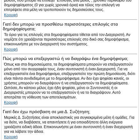
μέλους που μπορεί να επιλέξει “Επιλογές ανά μέλος”, χρονικό περιθώριο του
δημοψηφίσματος (0 για χωρίς χρονικά όρια) και τέλος την επιλογή να
επιτρέψετε στα μέλη να τροποποιούν τις δημοσιεύσεις τους.
Κορυφή
Γιατί δεν μπορώ να προσθέσω περισσότερες επιλογές στα
δημοψηφίσματα;
Το όριο για τις επιλογές στα δημοψηφίσματα τίθεται από τον Διαχειριστή. Αν
νομίζετε ότι χρειάζονται περισσότερες επιλογές στο δικό σας δημοψήφισμα,
επικοινωνήστε με τον Διαχειριστή του συστήματος.
Κορυφή
Πώς μπορώ να επεξεργαστώ ή να διαγράψω ένα δημοψήφισμα;
Όπως και στα δημοσιεύματα, τα δημοψηφίσματα μπορούν να επεξεργαστούν
μόνο από τον συγγραφέα τους, έναν συντονιστή ή έναν Διαχειριστή. Για να
επεξεργαστείτε ένα δημοψήφισμα, επεξεργαστείτε την πρώτη δημοσίευση, διότι
είναι πάντα συνδεδεμένη με το δημοψήφισμα. Αν δεν έχει ψηφίσει κανείς, οι
χρήστες μπορούν να διαγράψουν ή να επεξεργαστούν τα δημοψηφίσματα.
Ωστόσο, Αν κάποιο μέλος έχει ήδη ψηφίσει, μόνο οι Συντονιστές ή οι
Διαχειριστές μπορούν να το επεξεργαστούν ή να το διαγράψουν. Αυτό
αποτρέπει τη νόθευση των αποτελεσμάτων.
Κορυφή
Γιατί δεν έχω πρόσβαση σε μια Δ. Συζήτηση;
Μερικές Δ. Συζητήσεις είναι αποκλειστικές για συγκεκριμένα μέλη ή ομάδες. Για
να δείτε, να διαβάσετε, να απαντήσετε ή για οποιαδήποτε άλλη ενέργεια
χρειάζεστε ειδική άδεια. Επικοινωνήστε με έναν συντονιστή ή έναν διαχειριστή
για να λάβατε την άδεια.
Κορυφή