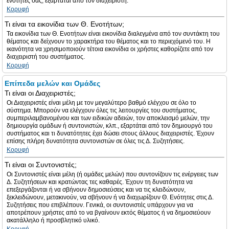
ενότητες σας, εξαρτάται από τον διαχειριστή.
Κορυφή
Τι είναι τα εικονίδια των Θ. Ενοτήτων;
Τα εικονίδια των Θ. Ενοτήτων είναι εικονίδια διαλεγμένα από τον συντάκτη του
θέματος και δείχνουν το χαρακτήρα του θέματος και το περιεχόμενό του. Η
ικανότητα να χρησιμοποιούν τέτοια εικονίδια οι χρήστες καθορίζετε από τον
διαχειριστή του συστήματος.
Κορυφή
Επίπεδα μελών και Ομάδες
Τι είναι οι Διαχειριστές;
Οι Διαχειριστές είναι μέλη με τον μεγαλύτερο βαθμό ελέγχου σε όλο το
σύστημα. Μπορούν να ελέγχουν όλες τις λειτουργίες του συστήματος,
συμπεριλαμβανομένου και των ειδικών αδειών, τον αποκλεισμό μελών, την
δημιουργία ομάδων ή συντονιστών, κλπ., εξαρτάται από τον δημιουργό του
συστήματος και τι δυνατότητες έχει δώσει στους άλλους διαχειριστές. Έχουν
επίσης πλήρη δυνατότητα συντονιστών σε όλες τις Δ. Συζητήσεις.
Κορυφή
Τι είναι οι Συντονιστές;
Οι Συντονιστές είναι μέλη (ή ομάδες μελών) που συντονίζουν τις ενέργειες των
Δ. Συζητήσεων και κρατώντας τες καθαρές. Έχουν τη δυνατότητα να
επεξεργάζονται ή να σβήνουν δημοσιεύσεις και να τις κλειδώνουν,
ξεκλειδώνουν, μετακινούν, να σβήνουν ή να διαχωρίζουν Θ. Ενότητες στις Δ.
Συζητήσεις που επιβλέπουν. Γενικά, οι συντονιστές υπάρχουν για να
αποτρέπουν χρήστες από το να βγαίνουν εκτός θέματος ή να δημοσιεύουν
ακατάλληλο ή προσβλητικό υλικό.