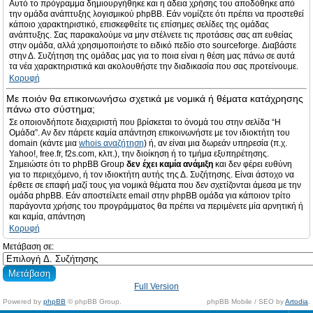
Αυτό το πρόγραμμα δημιουργήθηκε και η άδεια χρήσης του αποδόθηκε από
την ομάδα ανάπτυξης λογισμικού phpBB. Εάν νομίζετε ότι πρέπει να προστεθεί
κάποιο χαρακτηριστικό, επισκεφθείτε τις επίσημες σελίδες της ομάδας
ανάπτυξης. Σας παρακαλούμε να μην στέλνετε τις προτάσεις σας απ ευθείας
στην ομάδα, αλλά χρησιμοποιήστε το ειδικό πεδίο στο sourceforge. Διαβάστε
στην Δ. Συζήτηση της ομάδας μας για το ποια είναι η θέση μας πάνω σε αυτά
τα νέα χαρακτηριστικά και ακολουθήστε την διαδικασία που σας προτείνουμε.
Κορυφή
Με ποιόν θα επικοινωνήσω σχετικά με νομικά ή θέματα κατάχρησης
πάνω στο σύστημα;
Σε οποιονδήποτε διαχειριστή που βρίσκεται το όνομά του στην σελίδα “Η
Ομάδα”. Αν δεν πάρετε καμία απάντηση επικοινωνήστε με τον ιδιοκτήτη του
domain (κάντε μια
whois αναζήτηση
) ή, αν είναι μια δωρεάν υπηρεσία (π.χ.
Yahoo!, free.fr, f2s.com, κλπ.), την διοίκηση ή το τμήμα εξυπηρέτησης.
Σημειώστε ότι το phpBB Group
δεν έχει καμία ανάμιξη
και δεν φέρει ευθύνη
για το περιεχόμενο, ή τον ιδιοκτήτη αυτής της Δ. Συζήτησης. Είναι άστοχο να
έρθετε σε επαφή μαζί τους για νομικά θέματα που δεν σχετίζονται άμεσα με την
ομάδα phpBB. Εάν αποστείλετε email στην phpBB ομάδα για κάποιον τρίτο
παράγοντα χρήσης του προγράμματος θα πρέπει να περιμένετε μία αρνητική ή
και καμία, απάντηση
Κορυφή
Μετάβαση σε:
Full Version
Powered by
phpBB
© phpBB Group.
phpBB Mobile / SEO by
Artodia
.