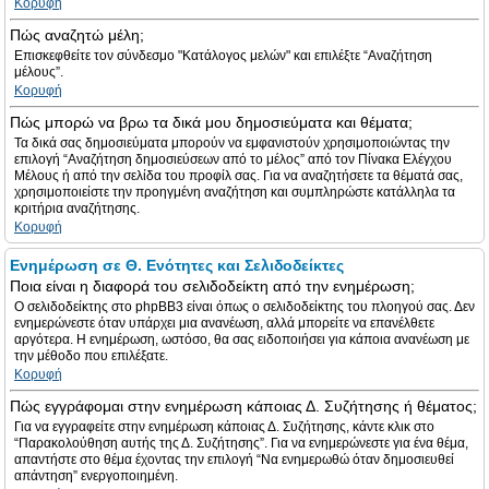
Κορυφή
Πώς αναζητώ μέλη;
Επισκεφθείτε τον σύνδεσμο "Κατάλογος μελών" και επιλέξτε “Αναζήτηση
μέλους”.
Κορυφή
Πώς μπορώ να βρω τα δικά μου δημοσιεύματα και θέματα;
Τα δικά σας δημοσιεύματα μπορούν να εμφανιστούν χρησιμοποιώντας την
επιλογή “Αναζήτηση δημοσιεύσεων από το μέλος” από τον Πίνακα Ελέγχου
Μέλους ή από την σελίδα του προφίλ σας. Για να αναζητήσετε τα θέματά σας,
χρησιμοποιείστε την προηγμένη αναζήτηση και συμπληρώστε κατάλληλα τα
κριτήρια αναζήτησης.
Κορυφή
Ενημέρωση σε Θ. Ενότητες και Σελιδοδείκτες
Ποια είναι η διαφορά του σελιδοδείκτη από την ενημέρωση;
Ο σελιδοδείκτης στο phpBB3 είναι όπως ο σελιδοδείκτης του πλοηγού σας. Δεν
ενημερώνεστε όταν υπάρχει μια ανανέωση, αλλά μπορείτε να επανέλθετε
αργότερα. Η ενημέρωση, ωστόσο, θα σας ειδοποιήσει για κάποια ανανέωση με
την μέθοδο που επιλέξατε.
Κορυφή
Πώς εγγράφομαι στην ενημέρωση κάποιας Δ. Συζήτησης ή θέματος;
Για να εγγραφείτε στην ενημέρωση κάποιας Δ. Συζήτησης, κάντε κλικ στο
“Παρακολούθηση αυτής της Δ. Συζήτησης”. Για να ενημερώνεστε για ένα θέμα,
απαντήστε στο θέμα έχοντας την επιλογή “Να ενημερωθώ όταν δημοσιευθεί
απάντηση” ενεργοποιημένη.