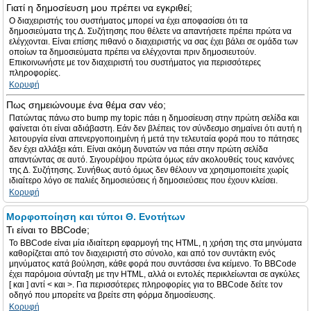
Γιατί η δημοσίευση μου πρέπει να εγκριθεί;
Ο διαχειριστής του συστήματος μπορεί να έχει αποφασίσει ότι τα
δημοσιεύματα της Δ. Συζήτησης που θέλετε να απαντήσετε πρέπει πρώτα να
ελέγχονται. Είναι επίσης πιθανό ο διαχειριστής να σας έχει βάλει σε ομάδα των
οποίων τα δημοσιεύματα πρέπει να ελέγχονται πριν δημοσιευτούν.
Επικοινωνήστε με τον διαχειριστή του συστήματος για περισσότερες
πληροφορίες.
Κορυφή
Πως σημειώνουμε ένα θέμα σαν νέο;
Πατώντας πάνω στο bump my topic πάει η δημοσίευση στην πρώτη σελίδα και
φαίνεται ότι είναι αδιάβαστη. Εάν δεν βλέπεις τον σύνδεσμο σημαίνει ότι αυτή η
λειτουργία είναι απενεργοποιημένη ή μετά την τελευταία φορά που το πάτησες
δεν έχει αλλάξει κάτι. Είναι ακόμη δυνατών να πάει στην πρώτη σελίδα
απαντώντας σε αυτό. Σιγουρέψου πρώτα όμως εάν ακολουθείς τους κανόνες
της Δ. Συζήτησης. Συνήθως αυτό όμως δεν θέλουν να χρησιμοποιείτε χωρίς
ιδιαίτερο λόγο σε παλιές δημοσιεύσεις ή δημοσιεύσεις που έχουν κλείσει.
Κορυφή
Μορφοποίηση και τύποι Θ. Ενοτήτων
Τι είναι το BBCode;
Το BBCode είναι μία ιδιαίτερη εφαρμογή της HTML, η χρήση της στα μηνύματα
καθορίζεται από τον διαχειριστή στο σύνολο, και από τον συντάκτη ενός
μηνύματος κατά βούληση, κάθε φορά που συντάσσει ένα κείμενο. Το BBCode
έχει παρόμοια σύνταξη με την HTML, αλλά οι εντολές περικλείωνται σε αγκύλες
[ και ] αντί < και >. Για περισσότερες πληροφορίες για το BBCode δείτε τον
οδηγό που μπορείτε να βρείτε στη φόρμα δημοσίευσης.
Κορυφή