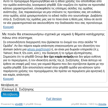
Αυτό το πρόγραμμα δημιουργήθηκε και η άδεια χρήσης του αποδόθηκε από
την ομάδα ανάπτυξης λογισμικού phpBB. Εάν νομίζετε ότι πρέπει να προστεθεί
κάποιο χαρακτηριστικό, επισκεφθείτε τις επίσημες σελίδες της ομάδας
ανάπτυξης. Σας παρακαλούμε να μην στέλνετε τις προτάσεις σας απ ευθείας
στην ομάδα, αλλά χρησιμοποιήστε το ειδικό πεδίο στο sourceforge. Διαβάστε
στην Δ. Συζήτηση της ομάδας μας για το ποια είναι η θέση μας πάνω σε αυτά
τα νέα χαρακτηριστικά και ακολουθήστε την διαδικασία που σας προτείνουμε.
Κορυφή
Με ποιόν θα επικοινωνήσω σχετικά με νομικά ή θέματα κατάχρησης
πάνω στο σύστημα;
Σε οποιονδήποτε διαχειριστή που βρίσκεται το όνομά του στην σελίδα “Η
Ομάδα”. Αν δεν πάρετε καμία απάντηση επικοινωνήστε με τον ιδιοκτήτη του
domain (κάντε μια
whois αναζήτηση
) ή, αν είναι μια δωρεάν υπηρεσία (π.χ.
Yahoo!, free.fr, f2s.com, κλπ.), την διοίκηση ή το τμήμα εξυπηρέτησης.
Σημειώστε ότι το phpBB Group
δεν έχει καμία ανάμιξη
και δεν φέρει ευθύνη
για το περιεχόμενο, ή τον ιδιοκτήτη αυτής της Δ. Συζήτησης. Είναι άστοχο να
έρθετε σε επαφή μαζί τους για νομικά θέματα που δεν σχετίζονται άμεσα με την
ομάδα phpBB. Εάν αποστείλετε email στην phpBB ομάδα για κάποιον τρίτο
παράγοντα χρήσης του προγράμματος θα πρέπει να περιμένετε μία αρνητική ή
και καμία, απάντηση
Κορυφή
Μετάβαση σε:
Full Version
Powered by
phpBB
© phpBB Group.
phpBB Mobile / SEO by
Artodia
.