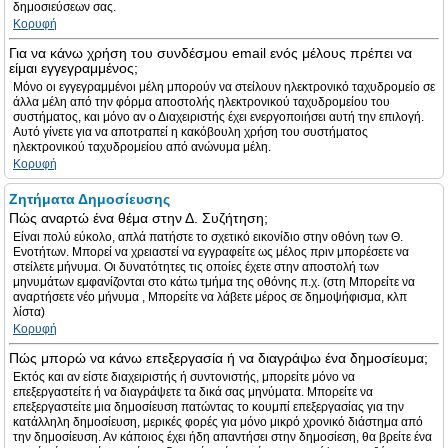
δημοσιεύσεων σας.
Κορυφή
Για να κάνω χρήση του συνδέσμου email ενός μέλους πρέπει να
είμαι εγγεγραμμένος;
Μόνο οι εγγεγραμμένοι μέλη μπορούν να στείλουν ηλεκτρονικό ταχυδρομείο σε
άλλα μέλη από την φόρμα αποστολής ηλεκτρονικού ταχυδρομείου του
συστήματος, και μόνο αν ο Διαχειριστής έχει ενεργοποιήσει αυτή την επιλογή.
Αυτό γίνετε για να αποτραπεί η κακόβουλη χρήση του συστήματος
ηλεκτρονικού ταχυδρομείου από ανώνυμα μέλη.
Κορυφή
Ζητήματα Δημοσίευσης
Πώς αναρτώ ένα θέμα στην Δ. Συζήτηση;
Είναι πολύ εύκολο, απλά πατήστε το σχετικό εικονίδιο στην οθόνη των Θ.
Ενοτήτων. Μπορεί να χρειαστεί να εγγραφείτε ως μέλος πριν μπορέσετε να
στείλετε μήνυμα. Οι δυνατότητες τις οποίες έχετε στην αποστολή των
μηνυμάτων εμφανίζονται στο κάτω τμήμα της οθόνης π.χ. (στη Μπορείτε να
αναρτήσετε νέο μήνυμα , Μπορείτε να λάβετε μέρος σε δημοψήφισμα, κλπ
λίστα)
Κορυφή
Πώς μπορώ να κάνω επεξεργασία ή να διαγράψω ένα δημοσίευμα;
Εκτός και αν είστε διαχειριστής ή συντονιστής, μπορείτε μόνο να
επεξεργαστείτε ή να διαγράψετε τα δικά σας μηνύματα. Μπορείτε να
επεξεργαστείτε μια δημοσίευση πατώντας το κουμπί επεξεργασίας για την
κατάλληλη δημοσίευση, μερικές φορές για μόνο μικρό χρονικό διάστημα από
την δημοσίευση. Αν κάποιος έχει ήδη απαντήσει στην δημοσίεση, θα βρείτε ένα