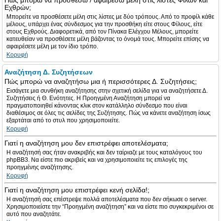
Πώς μπορώ να προσθέσω / αφαιρέσω μέλη στις λίστες Φίλων και
Εχθρών;
Μπορείτε να προσθέσετε μέλη στις λίστες με δύο τρόπους. Από το προφίλ κάθε
μέλους, υπάρχει ένας σύνδεσμος για την προσθήκη είτε στους Φίλους, είτε
στους Εχθρούς. Διαφορετικά, από τον Πίνακα Ελέγχου Μέλους, μπορείτε
κατευθείαν να προσθέσετε μέλη βάζοντας το όνομά τους. Μπορείτε επίσης να
αφαιρέσετε μέλη με τον ίδιο τρόπο.
Κορυφή
Αναζήτηση Δ. Συζητήσεων
Πώς μπορώ να αναζητήσω μια ή περισσότερες Δ. Συζητήσεις;
Εισάγετε μια συνθήκη αναζήτησης στην σχετική σελίδα για να αναζητήσετε Δ.
Συζητήσεις ή Θ. Ενότητες. Η Προηγμένη Αναζήτηση μπορεί να
πραγματοποιηθεί κάνοντας κλικ στον κατάλληλο σύνδεσμο που είναι
διαθέσιμος σε όλες τις σελίδες της Συζήτησης. Πώς να κάνετε αναζήτηση ίσως
εξαρτάται από το στυλ που χρησιμοποιείτε.
Κορυφή
Γιατί η αναζήτηση μου δεν επιστρέφει αποτελέσματα;
Η αναζήτησή σας ήταν ανακριβής και δεν ταίριαζε με τους καταλόγους του
phpBB3. Να είστε πιο ακριβείς και να χρησιμοποιείτε τις επιλογές της
προηγμένης αναζήτησης.
Κορυφή
Γιατί η αναζήτηση μου επιστρέφει κενή σελίδα!;
Η αναζήτησή σας επέστρεψε πολλά αποτελέσματα που δεν σήκωσε ο server.
Χρησιμοποιείστε την “Προηγμένη αναζήτηση” και να είστε πιο συγκεκριμένοι σε
αυτό που αναζητάτε.