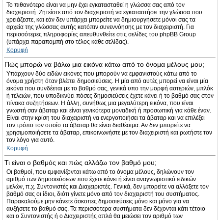
Το πιθανότερο είναι να μην έχει εγκατασταθεί η γλώσσα σας από τον
διαχειριστή. Ζητείστε από τον διαχειριστή να εγκαταστήσει την γλώσσα που
χρειάζεστε, και εάν δεν υπάρχει μπορείτε να δημιουργήσετε μόνοι σας τα
αρχεία της γλώσσας αυτής κατόπιν συνεννόησης με τον διαχειριστή. Για
περισσότερες πληροφορίες απευθυνθείτε στις σελίδες του phpBB Group
(υπάρχει παραπομπή στο τέλος κάθε σελίδας).
Κορυφή
Πώς μπορώ να βάλω μια εικόνα κάτω από το όνομα μέλους μου;
Υπάρχουν δύο ειδών εικόνες που μπορούν να εμφανιστούς κάτω από το
όνομα χρήστη όταν βλέπει δημοσιεύσεις. Η μία από αυτές μπορεί να είναι μία
εικόνα που συνδέεται με το βαθμό σας, γενικά υπο την μορφή αστεριών, μπλόκ
ή τελειών, που υποδικνύει πόσες δημοσιεύσεις έχετε κάνει ή το βαθμό σας στον
πίνακα συζητήσεων. Η άλλη, συνήθως μια μεγαλύτερη εικόνα, που είναι
γνωστή σαν άβαταρ και είναι γενικότερα μοναδική ή προσωπική για κάθε έναν.
Είναι στην κρίση του διαχειριστή να ενεργοποιήσει τα άβαταρ και να επιλέξει
τον τρόπο τον οποίο τα άβαταρ θα είναι διαθέσιμα. Αν δεν μπορείτε να
χρησιμοποιήσετε τα άβαταρ, επικοινωνήστε με τον διαχειριστή και ρωτήστε τον
τον λόγο για αυτό.
Κορυφή
Τι είναι ο βαθμός και πώς αλλάζω τον βαθμό μου;
Οι βαθμοί, που εμφανίζονται κάτω από το όνομα μέλους, δηλώνουν τον
αριθμό των δημοσιεύσεων που έχετε κάνει ή είναι αναγνωριστικό ειδικών
μελών, π.χ. Συντονιστές και Διαχειριστές. Γενικά, δεν μπορείτε να αλλάξετε τον
βαθμό σας οι ίδιοι, διότι γίνετε μόνο από τον διαχειριστή του συστήματος.
Παρακαλούμε μην κάνετε άσκοπες δημοσιεύσεις μόνο και μόνο για να
αυξήσετε το βαθμό σας. Τα περισσότερα συστήματα δεν δέχονται κάτι τέτοιο
και ο Συντονιστής ή ο Διαχειριστής απλά θα μειώσει τον αριθμό των