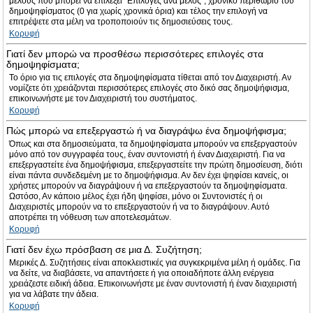
μέλους που μπορεί να επιλέξει “Επιλογές ανά μέλος”, χρονικό περιθώριο του
δημοψηφίσματος (0 για χωρίς χρονικά όρια) και τέλος την επιλογή να
επιτρέψετε στα μέλη να τροποποιούν τις δημοσιεύσεις τους.
Κορυφή
Γιατί δεν μπορώ να προσθέσω περισσότερες επιλογές στα
δημοψηφίσματα;
Το όριο για τις επιλογές στα δημοψηφίσματα τίθεται από τον Διαχειριστή. Αν
νομίζετε ότι χρειάζονται περισσότερες επιλογές στο δικό σας δημοψήφισμα,
επικοινωνήστε με τον Διαχειριστή του συστήματος.
Κορυφή
Πώς μπορώ να επεξεργαστώ ή να διαγράψω ένα δημοψήφισμα;
Όπως και στα δημοσιεύματα, τα δημοψηφίσματα μπορούν να επεξεργαστούν
μόνο από τον συγγραφέα τους, έναν συντονιστή ή έναν Διαχειριστή. Για να
επεξεργαστείτε ένα δημοψήφισμα, επεξεργαστείτε την πρώτη δημοσίευση, διότι
είναι πάντα συνδεδεμένη με το δημοψήφισμα. Αν δεν έχει ψηφίσει κανείς, οι
χρήστες μπορούν να διαγράψουν ή να επεξεργαστούν τα δημοψηφίσματα.
Ωστόσο, Αν κάποιο μέλος έχει ήδη ψηφίσει, μόνο οι Συντονιστές ή οι
Διαχειριστές μπορούν να το επεξεργαστούν ή να το διαγράψουν. Αυτό
αποτρέπει τη νόθευση των αποτελεσμάτων.
Κορυφή
Γιατί δεν έχω πρόσβαση σε μια Δ. Συζήτηση;
Μερικές Δ. Συζητήσεις είναι αποκλειστικές για συγκεκριμένα μέλη ή ομάδες. Για
να δείτε, να διαβάσετε, να απαντήσετε ή για οποιαδήποτε άλλη ενέργεια
χρειάζεστε ειδική άδεια. Επικοινωνήστε με έναν συντονιστή ή έναν διαχειριστή
για να λάβατε την άδεια.
Κορυφή