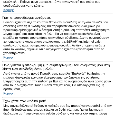
μελών, κλπ. Παίρνει μόνο μερικά λεπτά για την εγγραφή σας οπότε σας
συμβουλεύουμε να το κάνετε.
Κορυφή
Γιατί αποσυνδέομαι αυτόματα;
Εάν δεν έχετε επιλέξει το κουτάκι
Να γίνεται η σύνδεση αυτόματα σε κάθε μου
επίσκεψη
κατά τη σύνδεσή σας, θα παραμένετε συνδεδεμένος μόνο για
προκαθορισμένο χρονικό διάστημα. Αυτή η ρύθμιση αποτρέπει κατάχρηση του
λογαριασμού σας από κάποιον άλλο. Για να παραμείνετε συνδεδεμένος,
επιλέξτε το κουτάκι που υπάρχει στην οθόνη σύνδεσης. Δεν το συνιστούμε αν
χρησιμοποιείτε κοινόχρηστο υπολογιστή, π.χ. βιβλιοθήκη, internet cafe,
υπολογιστής πανεπιστημιακού εργαστηρίου, κλπ. Αν δεν μπορείτε να δείτε
αυτό το κουτάκι, σημαίνει ότι ο Διαχειριστής έχει απενεργοποιήσει αυτό το
χαρακτηριστικό.
Κορυφή
Πώς γίνεται η απόκρυψη (μη συμπερίληψη) του ονόματός μου στη
λίστα των συνδεδεμένων μελών;
Αυτό γίνεται από το μενού Προφίλ, στην καρτέλα "Επιλογές", θα βρείτε την
επιλογή
Απόκρυψη των στοιχείων μου κατά την διάρκεια της σύνδεσης
.
Ενεργοποιήστε αυτή την επιλογή με
Ναι
και το όνομά σας θα είναι ορατό μόνο
από τους Διαχειριστές, τους Συντονιστές και εσάς. Θα υπολογίζεστε ως μη
ορατό μέλος.
Κορυφή
Έχω χάσει τον κωδικό μου!
Μην πανικοβάλλεστε! Εφόσον ο κωδικός σας δεν μπορεί να ανασυρθεί από την
βάση δεδομένων μας, μπορεί εύκολα να δοθεί νέα τιμή. Για να ξεκινήσει η
διαδικασία αυτή πηγαίνετε στη σελίδα σύνδεσης και κάντε κλικ στην επιλογή