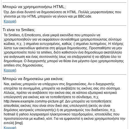
Μπορώ να χρησιμοποιήσω HTML;
Όχι. Δεν είναι δυνατό να δημοσιεύσετε σε HTML. Πολλές μορφοποιήσεις που
γίνονται με την HTML μπορούν να γίνουν και με BBCode.
Κορυφή
Τι είναι τα Smilies;
Τα Smilies, ή Emoticons, είναι μικρά εικονίδια που μπορούν να
χρησιμοποιηθούν για να εκφράσουν συναίσθημα χρησιμοποιώντας σύντομο
κώδικα, π.χ. :) σημαίνει ευτυχισμένος, καθώς :( σημαίνει λυπημένος. Η πλήρης
λίστα των εικονιδίων φαίνεται στη φόρμα δημοσίευσης. Προσπαθήστε να μην
χρησιμοποιείτε πολύ τα smilies, διότι καθιστούν ένα δημοσίευμα ακατάλληλο
για ανάγνωση και ένας συντονιστής ίσως να επεξεργαστεί ή να σβήσει όλο το
δημοσίευμα. Ο διαχειριστής μπορεί να θέσει ένα μέγιστο όριο χρησιμοποίησης
smilies στις δημοσιεύσεις.
Κορυφή
Μπορώ να δημοσιεύω μια εικόνα;
Ναι, εικόνες μπορούν να υπάρχουν στις δημοσιεύσεις. Αν ο διαχειριστής
επιτρέπει τα συνημμένα, μπορείτε να ανεβάζετε τις εικόνες σας στο σύστημα.
Αλλιώς, πρέπει να ανεβάσετε την εικόνα σας σε κάποιο εξωτερικό κεντρικό
υπολογιστή για εικόνες και να τοποθετήσετε το σύνδεσμο, π.χ.
http://www.example.com/my-picture.gif. Δεν μπορείτε να τοποθετήσετε
απευθείας εικόνες που είναι στον δικό σας υπολογιστή (εκτός αν είναι
δημόσιος κεντρικός υπολογιστής) ή σε μηχανισμούς του διαδικτύου, π.χ.
hotmail ή yahoo λογαριασμοί ηλεκτρονικού ταχυδρομείου, ιστοσελίδες που
προστατεύονται με κωδικό, κλπ. Για να εμφανιστεί η εικόνα χρησιμοποιήστε την
εντολή [img].
Κορυφή