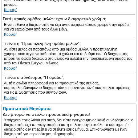
πρέπει να αποταθείτε στον διαχειριστή του συστήματος, στέλνοντας του ένα
μήνυμα.
Κορυφή
Γιατί μερικές ομάδες μελών έχουν διαφορετικό χρώμα;
Είναι πιθανό ο διαχειριστής να έχει αντιστοιχήσει κάποιο χρώμα στην ομάδα
για να ξεχωρίζουν από τους άλλα μέλη.
Κορυφή
Τι είναι η “Προεπιλεγμένη ομάδα μελών”;
Αν είστε μέλος σε παραπάνω από μια ομάδα μελών, η προεπιλεγμένη
χρησιμοποιείτε για να καθορίσει το χρώμα και το βαθμό σας. Ο διαχειριστής
μπορεί να δώσει δικαίωμα στο μέλος να αλλάξει την προεπιλεγμένη ομάδα του
από τον Πίνακα Ελέγχου Μέλους.
Κορυφή
Τι είναι ο σύνδεσμος "Η ομάδα”;
Αυτή η σελίδα πληροφορεί για το προσωπικό της σελίδας,
συμπεριλαμβανομένου διαχειριστών και συντονιστών όπως και λεπτομέρειες
για τις Δ. Συζητήσεις που συντονίζουν.
Κορυφή
Προσωπικά Μηνύματα
Δεν μπορώ να στείλω προσωπικά μηνύματα!
Υπάρχουν τρεις λόγοι για αυτό, δεν είστε εγγεγραμμένος και/ή συνδεδεμένος, ο
διαχειριστής έχει απενεργοποιήσει αυτή τη λειτουργία σε όλο το σύστημα, ή ο
διαχειριστής δεν επιτρέπει να στείλετε εσείς μήνυμα. Επικοινωνήστε με έναν
διαχειριστή για περισσότερες πληροφορίες.