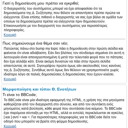
Γιατί η δημοσίευση μου πρέπει να εγκριθεί;
Ο διαχειριστής του συστήματος μπορεί να έχει αποφασίσει ότι τα
δημοσιεύματα της Δ. Συζήτησης που θέλετε να απαντήσετε πρέπει πρώτα να
ελέγχονται. Είναι επίσης πιθανό ο διαχειριστής να σας έχει βάλει σε ομάδα των
οποίων τα δημοσιεύματα πρέπει να ελέγχονται πριν δημοσιευτούν.
Επικοινωνήστε με τον διαχειριστή του συστήματος για περισσότερες
πληροφορίες.
Κορυφή
Πως σημειώνουμε ένα θέμα σαν νέο;
Πατώντας πάνω στο bump my topic πάει η δημοσίευση στην πρώτη σελίδα και
φαίνεται ότι είναι αδιάβαστη. Εάν δεν βλέπεις τον σύνδεσμο σημαίνει ότι αυτή η
λειτουργία είναι απενεργοποιημένη ή μετά την τελευταία φορά που το πάτησες
δεν έχει αλλάξει κάτι. Είναι ακόμη δυνατών να πάει στην πρώτη σελίδα
απαντώντας σε αυτό. Σιγουρέψου πρώτα όμως εάν ακολουθείς τους κανόνες
της Δ. Συζήτησης. Συνήθως αυτό όμως δεν θέλουν να χρησιμοποιείτε χωρίς
ιδιαίτερο λόγο σε παλιές δημοσιεύσεις ή δημοσιεύσεις που έχουν κλείσει.
Κορυφή
Μορφοποίηση και τύποι Θ. Ενοτήτων
Τι είναι το BBCode;
Το BBCode είναι μία ιδιαίτερη εφαρμογή της HTML, η χρήση της στα μηνύματα
καθορίζεται από τον διαχειριστή στο σύνολο, και από τον συντάκτη ενός
μηνύματος κατά βούληση, κάθε φορά που συντάσσει ένα κείμενο. Το BBCode
έχει παρόμοια σύνταξη με την HTML, αλλά οι εντολές περικλείωνται σε αγκύλες
[ και ] αντί < και >. Για περισσότερες πληροφορίες για το BBCode δείτε τον
οδηγό που μπορείτε να βρείτε στη φόρμα δημοσίευσης.
Κορυφή