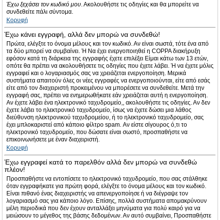
Έχω ξεχάσει τον κωδικό μου
. Ακολουθήστε τις οδηγίες και θα μπορείτε να
συνδεθείτε πάλι σύντομα.
Κορυφή
Έχω κάνει εγγραφή, αλλά δεν μπορώ να συνδεθώ!
Πρώτα, ελέγξτε το όνομα μέλους και τον κωδικό. Αν είναι σωστά, τότε ένα από
τα δύο μπορεί να συμβαίνει. Ή Να έχει ενεργοποιηθεί η COPPA διακήρυξη
εφόσον κατά τη διάρκεια της εγγραφής έχετε επιλέξει Είμαι κάτω των 13 ετών,
οπότε θα πρέπει να ακολουθήσετε τις οδηγίες που έχετε λάβει. Ή να έχετε μόλις
εγγραφεί και ο λογαριασμός σας να χρειάζεται ενεργοποίηση. Μερικά
συστήματα απαιτούν όλες οι νέες εγγραφές να ενεργοποιούνται, είτε από εσάς
είτε από τον διαχειριστή προκειμένου να μπορέσετε να συνδεθείτε. Μετά την
εγγραφή σας, πρέπει να ενημερωθήκατε εάν χρειάζεται αυτή η ενεργοποίηση.
Αν έχετε λάβει ένα ηλεκτρονικό ταχυδρομείο,, ακολουθήστε τις οδηγίες. Αν δεν
έχετε λάβει το ηλεκτρονικό ταχυδρομείο, ίσως να έχετε δώσει μια λάθος
διεύθυνση ηλεκτρονικού ταχυδρομείου, ή το ηλεκτρονικό ταχυδρομείο, σας
έχει μπλοκαριστεί από κάποιο φίλτρο spam. Αν είστε σίγουρος ό,τι το
ηλεκτρονικό ταχυδρομείο, που δώσατε είναι σωστό, προσπαθήστε να
επικοινωνήσετε με έναν διαχειριστή.
Κορυφή
Έχω εγγραφεί κατά το παρελθόν αλλά δεν μπορώ να συνδεθώ
πλέον!
Προσπαθήστε να εντοπίσετε το ηλεκτρονικό ταχυδρομείο, που σας στάλθηκε
όταν εγγραφήκατε για πρώτη φορά, ελέγξτε το όνομα μέλους και τον κωδικό.
Είναι πιθανό ένας διαχειριστής να απενεργοποίησε ή να διέγραψε τον
λογαριασμό σας για κάποιο λόγο. Επίσης, πολλά συστήματα απομακρύνουν
μέλη περιοδικά που δεν έχουν ανταλλάξει μηνύματα για πολύ καιρό για να
μειώσουν το μέγεθος της βάσης δεδομένων. Αν αυτό συμβαίνει, Προσπαθήστε