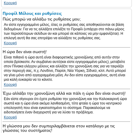
Κορυφή
Προφίλ Μέλους και ρυθμίσεις
Πώς μπορώ να αλλάξω τις ρυθμίσεις μου;
Αν είστε εγγεγραμμένο μέλος, όλες οι ρυθμίσεις σας αποθηκεύονται σε βάση
δεδομένων. Για να τις αλλάξετε επιλέξτε το Προφίλ (υπάρχει στο πάνω μέρος
των περισσότερων σελίδων αν και μπορεί σε κάποιες να μην εμφανίζεται). Η
επιλογή αυτή θα σας επιτρέψει να αλλάξετε τις ρυθμίσεις σας.
Κορυφή
Η ώρα δεν είναι σωστή!
Είναι πιθανό η ώρα αυτή είναι διαφορετικής χρονοζώνης από αυτήν στην
οποία βρίσκεστε. Αν συμβαίνει αυτό(και είστε εγγεγραμμένο μέλος), μεταβείτε
στον Πίνακα ελέγχου μέλους και αλλάξτε την χρονοζώνη σας για να ταιριάζει
στην περιοχή σας, π.χ. Λονδίνο, Παρίσι, Νέα Υόρκη, Σίδνεϋ, κλπ. Αυτό μπορεί
να γίνει μόνο από εγγεγραμμένα μέλη. Αν δεν είστε εγγεγραμμένος, αυτή είναι
μια καλή ευκαιρία να το κάνετε.
Κορυφή
Έχω αλλάξει την χρονοζώνη αλλά και πάλι η ώρα δεν είναι σωστή!
Εάν είστε σίγουροι ότι έχετε ρυθμίσει την χρονοζώνη και την Καλοκαιρινή ώρα
σωστά και η ώρα είναι ακόμα λανθασμένη, τότε φταίει η ώρα του κεντρικού
υπολογιστή που είναι εγκατεστημένο το σύστημα. Παρακαλούμε να
ειδοποιήσετε έναν διαχειριστή για να λύσει το πρόβλημα.
Κορυφή
Η γλώσσα μου δεν συμπεριλαμβάνεται στον κατάλογο με τις
γλώσσες του συστήματος!