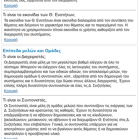
ενότητες σας, εξαρτάται από τον διαχειριστή.
Κορυφή
Τι είναι τα εικονίδια των Θ. Ενοτήτων;
Τα εικονίδια των Θ. Ενοτήτων είναι εικονίδια διαλεγμένα από τον συντάκτη του
θέματος και δείχνουν το χαρακτήρα του θέματος και το περιεχόμενό του. Η
ικανότητα να χρησιμοποιούν τέτοια εικονίδια οι χρήστες καθορίζετε από τον
διαχειριστή του συστήματος.
Κορυφή
Επίπεδα μελών και Ομάδες
Τι είναι οι Διαχειριστές;
Οι Διαχειριστές είναι μέλη με τον μεγαλύτερο βαθμό ελέγχου σε όλο το
σύστημα. Μπορούν να ελέγχουν όλες τις λειτουργίες του συστήματος,
συμπεριλαμβανομένου και των ειδικών αδειών, τον αποκλεισμό μελών, την
δημιουργία ομάδων ή συντονιστών, κλπ., εξαρτάται από τον δημιουργό του
συστήματος και τι δυνατότητες έχει δώσει στους άλλους διαχειριστές. Έχουν
επίσης πλήρη δυνατότητα συντονιστών σε όλες τις Δ. Συζητήσεις.
Κορυφή
Τι είναι οι Συντονιστές;
Οι Συντονιστές είναι μέλη (ή ομάδες μελών) που συντονίζουν τις ενέργειες των
Δ. Συζητήσεων και κρατώντας τες καθαρές. Έχουν τη δυνατότητα να
επεξεργάζονται ή να σβήνουν δημοσιεύσεις και να τις κλειδώνουν,
ξεκλειδώνουν, μετακινούν, να σβήνουν ή να διαχωρίζουν Θ. Ενότητες στις Δ.
Συζητήσεις που επιβλέπουν. Γενικά, οι συντονιστές υπάρχουν για να
αποτρέπουν χρήστες από το να βγαίνουν εκτός θέματος ή να δημοσιεύουν
ακατάλληλο ή προσβλητικό υλικό.