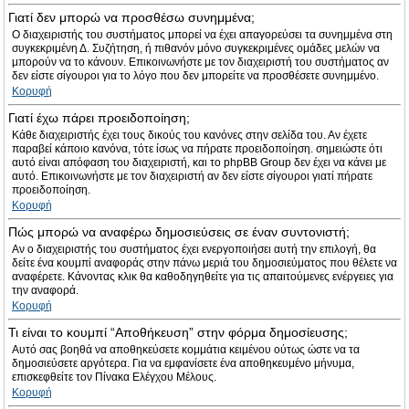
Γιατί δεν μπορώ να προσθέσω συνημμένα;
Ο διαχειριστής του συστήματος μπορεί να έχει απαγορεύσει τα συνημμένα στη
συγκεκριμένη Δ. Συζήτηση, ή πιθανόν μόνο συγκεκριμένες ομάδες μελών να
μπορούν να το κάνουν. Επικοινωνήστε με τον διαχειριστή του συστήματος αν
δεν είστε σίγουροι για το λόγο που δεν μπορείτε να προσθέσετε συνημμένο.
Κορυφή
Γιατί έχω πάρει προειδοποίηση;
Κάθε διαχειριστής έχει τους δικούς του κανόνες στην σελίδα του. Αν έχετε
παραβεί κάποιο κανόνα, τότε ίσως να πήρατε προειδοποίηση. σημειώστε ότι
αυτό είναι απόφαση του διαχειριστή, και το phpBB Group δεν έχει να κάνει με
αυτό. Επικοινωνήστε με τον διαχειριστή αν δεν είστε σίγουροι γιατί πήρατε
προειδοποίηση.
Κορυφή
Πώς μπορώ να αναφέρω δημοσιεύσεις σε έναν συντονιστή;
Αν ο διαχειριστής του συστήματος έχει ενεργοποιήσει αυτή την επιλογή, θα
δείτε ένα κουμπί αναφοράς στην πάνω μεριά του δημοσιεύματος που θέλετε να
αναφέρετε. Κάνοντας κλικ θα καθοδηγηθείτε για τις απαιτούμενες ενέργειες για
την αναφορά.
Κορυφή
Τι είναι το κουμπί “Αποθήκευση” στην φόρμα δημοσίευσης;
Αυτό σας βοηθά να αποθηκεύσετε κομμάτια κειμένου ούτως ώστε να τα
δημοσιεύσετε αργότερα. Για να εμφανίσετε ένα αποθηκευμένο μήνυμα,
επισκεφθείτε τον Πίνακα Ελέγχου Μέλους.
Κορυφή