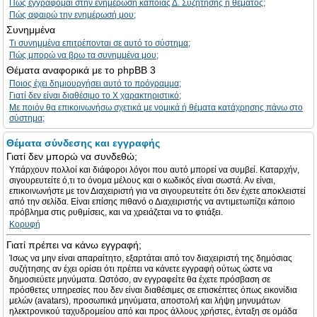
Πώς εγγράφομαι στην ενημέρωση κάποιας Δ. Συζήτησης ή θέματος;
Πώς αφαιρώ την ενημέρωσή μου;
Συνημμένα
Τι συνημμένα επιτρέπονται σε αυτό το σύστημα;
Πώς μπορώ να βρω τα συνημμένα μου;
Θέματα αναφορικά με το phpBB 3
Ποιος έχει δημιουργήσει αυτό το πρόγραμμα;
Γιατί δεν είναι διαθέσιμο το Χ χαρακτηριστικό;
Με ποιόν θα επικοινωνήσω σχετικά με νομικά ή θέματα κατάχρησης πάνω στο
σύστημα;
Θέματα σύνδεσης και εγγραφής
Γιατί δεν μπορώ να συνδεθώ;
Υπάρχουν πολλοί και διάφοροι λόγοι που αυτό μπορεί να συμβεί. Καταρχήν,
σιγουρευτείτε ό,τι το όνομα μέλους και ο κωδικός είναι σωστά. Αν είναι,
επικοινωνήστε με τον Διαχειριστή για να σιγουρευτείτε ότι δεν έχετε αποκλειστεί
από την σελίδα. Είναι επίσης πιθανό ο Διαχειριστής να αντιμετωπίζει κάποιο
πρόβλημα στις ρυθμίσεις, και να χρειάζεται να το φτιάξει.
Κορυφή
Γιατί πρέπει να κάνω εγγραφή;
Ίσως να μην είναι απαραίτητο, εξαρτάται από τον διαχειριστή της δημόσιας
συζήτησης αν έχει ορίσει ότι πρέπει να κάνετε εγγραφή ούτως ώστε να
δημοσιεύετε μηνύματα. Ωστόσο, αν εγγραφείτε θα έχετε πρόσβαση σε
πρόσθετες υπηρεσίες που δεν είναι διαθέσιμες σε επισκέπτες όπως εικονίδια
μελών (avatars), προσωπικά μηνύματα, αποστολή και λήψη μηνυμάτων
ηλεκτρονικού ταχυδρομείου από και προς άλλους χρήστες, ένταξη σε ομάδα