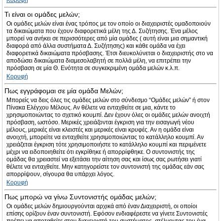
Κορυφή
Τι είναι οι ομάδες μελών;
Οι ομάδες μελών είναι ένας τρόπος με τον οποίο οι διαχειριστές ομαδοποιούν
τα δικαιώματα που έχουν διαφορετικά μέλη της Δ. Συζήτησης. Ένα μέλος
μπορεί να ανήκει σε περισσότερες από μία ομάδες ( αυτή είναι μια σημαντική
διαφορά από άλλα συστήματα Δ. Συζήτησης) και κάθε ομάδα να έχει
διαφορετικά δικαιώματα πρόσβασης. Έτσι διευκολύνεται ο διαχειριστής στο να
αποδώσει δικαιώματα διαμεσολαβητή σε πολλά μέλη, να επιτρέπει την
πρόσβαση σε μία Θ. Ενότητα σε συγκεκριμένη ομάδα μελών κ.λ.π.
Κορυφή
Πως εγγράφομαι σε μία ομάδα Μελών;
Μπορείς να δεις όλες τις ομάδες μελών στο σύνδεσμο “Ομάδες μελών” ή στον
Πίνακα Ελέγχου Μέλους. Αν θέλετε να ενταχθείτε σε μια, κάντε το
χρησιμοποιώντας το σχετικό κουμπί. Δεν έχουν όλες οι ομάδες μελών ανοιχτή
πρόσβαση, ωστόσο. Μερικές χρειάζονται έγκριση για την εισαγωγή νέου
μέλους, μερικές είναι κλειστές και μερικές είναι κρυφές. Αν η ομάδα είναι
ανοιχτή, μπορείτε να ενταχθείτε χρησιμοποιώντας το κατάλληλο κουμπί. Αν
χρειάζεται έγκριση τότε χρησιμοποιήστε το κατάλληλο κουμπί και περιμένετε
μέχρι να ειδοποιηθείτε ότι εγκρίθηκε ή απορρίφθηκε. Ο συντονιστής της
ομάδας θα χρειαστεί να εξετάσει την αίτηση σας και ίσως σας ρωτήσει γιατί
θέλετε να ενταχθείτε. Μην κατηγορείστε τον συντονιστή της ομάδας εάν σας
απορρίψουν, σίγουρα θα υπάρχει λόγος.
Κορυφή
Πως μπορώ να γίνω Συντονιστής ομάδας μελών;
Οι ομάδες μελών δημιουργούνται αρχικά από έναν Διαχειριστή, οι οποίοι
επίσης ορίζουν έναν συντονιστή. Εφόσον ενδιαφέρεστε να γίνετε Συντονιστές