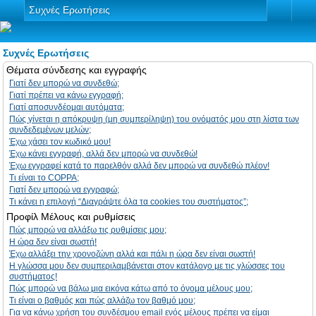
Συχνές Ερωτήσεις
Συχνές Ερωτήσεις
Θέματα σύνδεσης και εγγραφής
Γιατί δεν μπορώ να συνδεθώ;
Γιατί πρέπει να κάνω εγγραφή;
Γιατί αποσυνδέομαι αυτόματα;
Πώς γίνεται η απόκρυψη (μη συμπερίληψη) του ονόματός μου στη λίστα των
συνδεδεμένων μελών;
Έχω χάσει τον κωδικό μου!
Έχω κάνει εγγραφή, αλλά δεν μπορώ να συνδεθώ!
Έχω εγγραφεί κατά το παρελθόν αλλά δεν μπορώ να συνδεθώ πλέον!
Τι είναι το COPPA;
Γιατί δεν μπορώ να εγγραφώ;
Τι κάνει η επιλογή “Διαγράψτε όλα τα cookies του συστήματος”;
Προφίλ Μέλους και ρυθμίσεις
Πώς μπορώ να αλλάξω τις ρυθμίσεις μου;
Η ώρα δεν είναι σωστή!
Έχω αλλάξει την χρονοζώνη αλλά και πάλι η ώρα δεν είναι σωστή!
Η γλώσσα μου δεν συμπεριλαμβάνεται στον κατάλογο με τις γλώσσες του
συστήματος!
Πώς μπορώ να βάλω μια εικόνα κάτω από το όνομα μέλους μου;
Τι είναι ο βαθμός και πώς αλλάζω τον βαθμό μου;
Για να κάνω χρήση του συνδέσμου email ενός μέλους πρέπει να είμαι