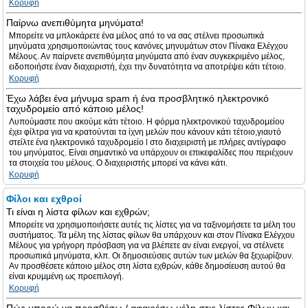
Κορυφή
Παίρνω ανεπιθύμητα μηνύματα!
Μπορείτε να μπλοκάρετε ένα μέλος από το να σας στέλνει προσωπικά
μηνύματα χρησιμοποιώντας τους κανόνες μηνυμάτων στον Πίνακα Ελέγχου
Μέλους. Αν παίρνετε ανεπιθύμητα μηνύματα από έναν συγκεκριμένο μέλος,
ειδοποιήστε έναν διαχειριστή, έχει την δυνατότητα να αποτρέψει κάτι τέτοιο.
Κορυφή
Έχω λάβει ένα μήνυμα spam ή ένα προσβλητικό ηλεκτρονικό
ταχυδρομείο από κάποιο μέλος!
Λυπούμαστε που ακούμε κάτι τέτοιο. Η φόρμα ηλεκτρονικού ταχυδρομείου
έχει φίλτρα για να κρατούνται τα ίχνη μελών που κάνουν κάτι τέτοιο,γιαυτό
στείλτε ένα ηλεκτρονικό ταχυδρομείο l στο διαχειριστή με πλήρες αντίγραφο
του μηνύματος. Είναι σημαντικό να υπάρχουν οι επικεφαλίδες που περιέχουν
τα στοιχεία του μέλους. Ο διαχειριστής μπορεί να κάνει κάτι.
Κορυφή
Φίλοι και εχθροί
Τι είναι η λίστα φίλων και εχθρών;
Μπορείτε να χρησιμοποιήσετε αυτές τις λίστες για να ταξινομήσετε τα μέλη του
συστήματος. Τα μέλη της λίστας φίλων θα υπάρχουν και στον Πίνακα Ελέγχου
Μέλους για γρήγορη πρόσβαση για να βλέπετε αν είναι ενεργοί, να στέλνετε
προσωπικά μηνύματα, κλπ. Οι δημοσιεύσεις αυτών των μελών θα ξεχωρίζουν.
Αν προσθέσετε κάποιο μέλος στη λίστα εχθρών, κάθε δημοσίευση αυτού θα
είναι κρυμμένη ως προεπιλογή.
Κορυφή