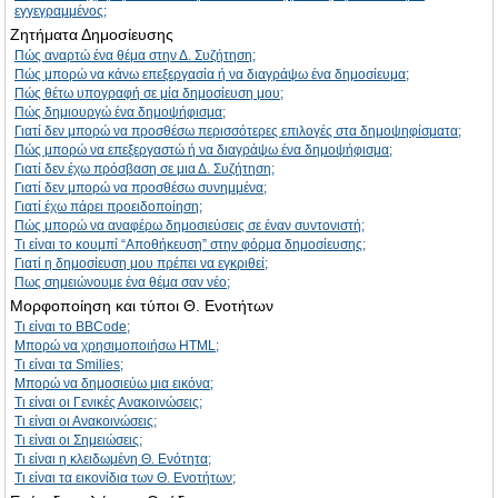
εγγεγραμμένος;
Ζητήματα Δημοσίευσης
Πώς αναρτώ ένα θέμα στην Δ. Συζήτηση;
Πώς μπορώ να κάνω επεξεργασία ή να διαγράψω ένα δημοσίευμα;
Πώς θέτω υπογραφή σε μία δημοσίευση μου;
Πώς δημιουργώ ένα δημοψήφισμα;
Γιατί δεν μπορώ να προσθέσω περισσότερες επιλογές στα δημοψηφίσματα;
Πώς μπορώ να επεξεργαστώ ή να διαγράψω ένα δημοψήφισμα;
Γιατί δεν έχω πρόσβαση σε μια Δ. Συζήτηση;
Γιατί δεν μπορώ να προσθέσω συνημμένα;
Γιατί έχω πάρει προειδοποίηση;
Πώς μπορώ να αναφέρω δημοσιεύσεις σε έναν συντονιστή;
Τι είναι το κουμπί “Αποθήκευση” στην φόρμα δημοσίευσης;
Γιατί η δημοσίευση μου πρέπει να εγκριθεί;
Πως σημειώνουμε ένα θέμα σαν νέο;
Μορφοποίηση και τύποι Θ. Ενοτήτων
Τι είναι το BBCode;
Μπορώ να χρησιμοποιήσω HTML;
Τι είναι τα Smilies;
Μπορώ να δημοσιεύω μια εικόνα;
Τι είναι οι Γενικές Ανακοινώσεις;
Τι είναι οι Ανακοινώσεις;
Τι είναι οι Σημειώσεις;
Τι είναι η κλειδωμένη Θ. Ενότητα;
Τι είναι τα εικονίδια των Θ. Ενοτήτων;