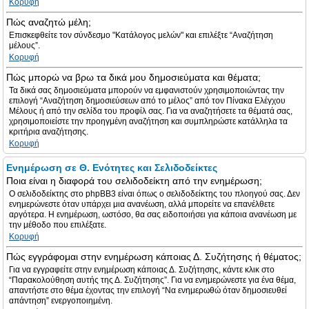
Κορυφή
Πώς αναζητώ μέλη;
Επισκεφθείτε τον σύνδεσμο "Κατάλογος μελών" και επιλέξτε “Αναζήτηση
μέλους”.
Κορυφή
Πώς μπορώ να βρω τα δικά μου δημοσιεύματα και θέματα;
Τα δικά σας δημοσιεύματα μπορούν να εμφανιστούν χρησιμοποιώντας την
επιλογή “Αναζήτηση δημοσιεύσεων από το μέλος” από τον Πίνακα Ελέγχου
Μέλους ή από την σελίδα του προφίλ σας. Για να αναζητήσετε τα θέματά σας,
χρησιμοποιείστε την προηγμένη αναζήτηση και συμπληρώστε κατάλληλα τα
κριτήρια αναζήτησης.
Κορυφή
Ενημέρωση σε Θ. Ενότητες και Σελιδοδείκτες
Ποια είναι η διαφορά του σελιδοδείκτη από την ενημέρωση;
Ο σελιδοδείκτης στο phpBB3 είναι όπως ο σελιδοδείκτης του πλοηγού σας. Δεν
ενημερώνεστε όταν υπάρχει μια ανανέωση, αλλά μπορείτε να επανέλθετε
αργότερα. Η ενημέρωση, ωστόσο, θα σας ειδοποιήσει για κάποια ανανέωση με
την μέθοδο που επιλέξατε.
Κορυφή
Πώς εγγράφομαι στην ενημέρωση κάποιας Δ. Συζήτησης ή θέματος;
Για να εγγραφείτε στην ενημέρωση κάποιας Δ. Συζήτησης, κάντε κλικ στο
“Παρακολούθηση αυτής της Δ. Συζήτησης”. Για να ενημερώνεστε για ένα θέμα,
απαντήστε στο θέμα έχοντας την επιλογή “Να ενημερωθώ όταν δημοσιευθεί
απάντηση” ενεργοποιημένη.