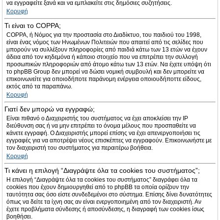
να εγγραφείτε ξανά και να εμπλακείτε στις δημόσιες συζητήσεις.
Κορυφή
Τι είναι το COPPA;
COPPA, ή Νόμος για την προστασία στο Διαδίκτυο, του παιδιού του 1998,
είναι ένας νόμος των Ηνωμένων Πολιτειών που απαιτεί από τις σελίδες που
μπορούν να συλλέξουν πληροφορίες από παιδιά κάτω των 13 ετών να έχουν
άδεια από τον κηδεμόνα ή κάποιο στοιχείο που να επιτρέπει την συλλογή
προσωπικών πληροφοριών από άτομο κάτω των 13 ετών. Να έχετε υπόψη ότι
το phpBB Group δεν μπορεί να δώσει νομική συμβουλή και δεν μπορείτε να
επικοινωνείτε για οποιοδήποτε παράνομη ενέργεια οποιουδήποττε είδους,
εκτός από τα παραπάνω.
Κορυφή
Γιατί δεν μπορώ να εγγραφώ;
Είναι πιθανό ο Διαχειριστής του συστήματος να έχει αποκλείσει την IP
διεύθυνση σας ή να μην επιτρέπει το όνομα μέλους που προσπαθείτε να
κάνετε εγγραφή. Ο Διαχειριστής μπορεί επίσης να έχει απενεργοποιήσει τις
εγγραφές για να αποτρέψει νέους επισκέπτες να εγγραφούν. Επικοινωνήστε με
τον διαχειριστή του συστήματος για περαιτέρω βοήθεια.
Κορυφή
Τι κάνει η επιλογή “Διαγράψτε όλα τα cookies του συστήματος”;
Η επιλογή “Διαγράψτε όλα τα cookies του συστήματος” διαγράφει όλα τα
cookies που έχουν δημιουργηθεί από το phpBB τα οποία ορίζουν την
ταυτότητα σας όσο είστε συνδεδεμένοι στο σύστημα. Επίσης δίνει δυνατότητες
όπως να δείτε τα ίχνη σας αν είναι ενεργοποιημένη από τον διαχειριστή. Αν
έχετε προβλήματα σύνδεσης ή αποσύνδεσης, η διαγραφή των cookies ίσως
βοηθήσει.