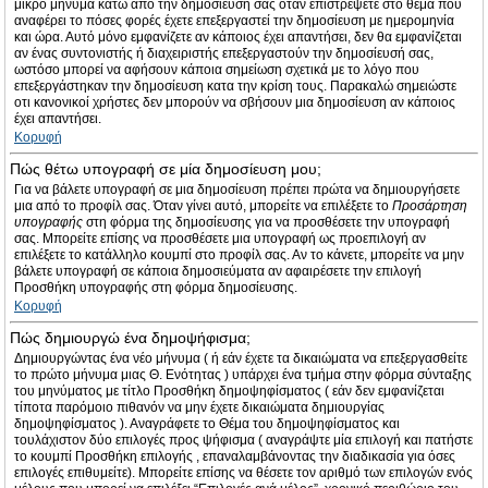
μικρό μήνυμα κάτω από την δημοσίευσή σας όταν επιστρέψετε στο θέμα που
αναφέρει το πόσες φορές έχετε επεξεργαστεί την δημοσίευση με ημερομηνία
και ώρα. Αυτό μόνο εμφανίζετε αν κάποιος έχει απαντήσει, δεν θα εμφανίζεται
αν ένας συντονιστής ή διαχειριστής επεξεργαστούν την δημοσίευσή σας,
ωστόσο μπορεί να αφήσουν κάποια σημείωση σχετικά με το λόγο που
επεξεργάστηκαν την δημοσίευση κατα την κρίση τους. Παρακαλώ σημειώστε
οτι κανονικοί χρήστες δεν μπορούν να σβήσουν μια δημοσίευση αν κάποιος
έχει απαντήσει.
Κορυφή
Πώς θέτω υπογραφή σε μία δημοσίευση μου;
Για να βάλετε υπογραφή σε μια δημοσίευση πρέπει πρώτα να δημιουργήσετε
μια από το προφίλ σας. Όταν γίνει αυτό, μπορείτε να επιλέξετε το
Προσάρτηση
υπογραφής
στη φόρμα της δημοσίευσης για να προσθέσετε την υπογραφή
σας. Μπορείτε επίσης να προσθέσετε μια υπογραφή ως προεπιλογή αν
επιλέξετε το κατάλληλο κουμπί στο προφίλ σας. Αν το κάνετε, μπορείτε να μην
βάλετε υπογραφή σε κάποια δημοσιεύματα αν αφαιρέσετε την επιλογή
Προσθήκη υπογραφής στη φόρμα δημοσίευσης.
Κορυφή
Πώς δημιουργώ ένα δημοψήφισμα;
Δημιουργώντας ένα νέο μήνυμα ( ή εάν έχετε τα δικαιώματα να επεξεργασθείτε
το πρώτο μήνυμα μιας Θ. Ενότητας ) υπάρχει ένα τμήμα στην φόρμα σύνταξης
του μηνύματος με τίτλο Προσθήκη δημοψηφίσματος ( εάν δεν εμφανίζεται
τίποτα παρόμοιο πιθανόν να μην έχετε δικαιώματα δημιουργίας
δημοψηφίσματος ). Αναγράφετε το Θέμα του δημοψηφίσματος και
τουλάχιστον δύο επιλογές προς ψήφισμα ( αναγράψτε μία επιλογή και πατήστε
το κουμπί Προσθήκη επιλογής , επαναλαμβάνοντας την διαδικασία για όσες
επιλογές επιθυμείτε). Μπορείτε επίσης να θέσετε τον αριθμό των επιλογών ενός