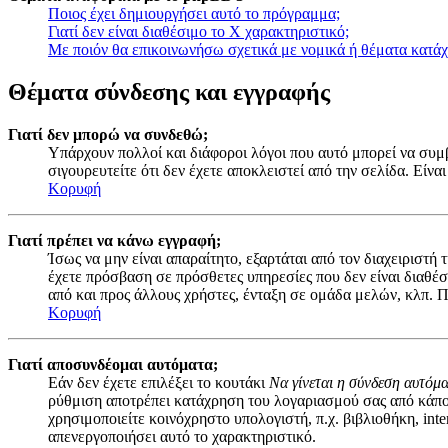
Ποιος έχει δημιουργήσει αυτό το πρόγραμμα;
Γιατί δεν είναι διαθέσιμο το Χ χαρακτηριστικό;
Με ποιόν θα επικοινωνήσω σχετικά με νομικά ή θέματα κατά
Θέματα σύνδεσης και εγγραφής
Γιατί δεν μπορώ να συνδεθώ;
Υπάρχουν πολλοί και διάφοροι λόγοι που αυτό μπορεί να συμβε
σιγουρευτείτε ότι δεν έχετε αποκλειστεί από την σελίδα. Είναι
Κορυφή
Γιατί πρέπει να κάνω εγγραφή;
Ίσως να μην είναι απαραίτητο, εξαρτάται από τον διαχειριστή
έχετε πρόσβαση σε πρόσθετες υπηρεσίες που δεν είναι διαθέ
από και προς άλλους χρήστες, ένταξη σε ομάδα μελών, κλπ. Π
Κορυφή
Γιατί αποσυνδέομαι αυτόματα;
Εάν δεν έχετε επιλέξει το κουτάκι
Να γίνεται η σύνδεση αυτόμ
ρύθμιση αποτρέπει κατάχρηση του λογαριασμού σας από κάποι
χρησιμοποιείτε κοινόχρηστο υπολογιστή, π.χ. βιβλιοθήκη, inte
απενεργοποιήσει αυτό το χαρακτηριστικό.