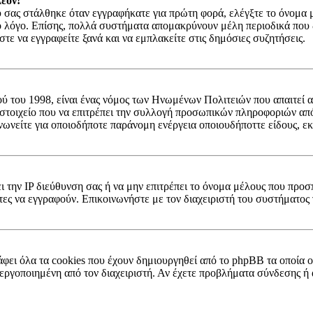
έον!
σας στάλθηκε όταν εγγραφήκατε για πρώτη φορά, ελέγξτε το όνομα μέ
ο λόγο. Επίσης, πολλά συστήματα απομακρύνουν μέλη περιοδικά που δ
ε να εγγραφείτε ξανά και να εμπλακείτε στις δημόσιες συζητήσεις.
ύ του 1998, είναι ένας νόμος των Ηνωμένων Πολιτειών που απαιτεί α
 στοιχείο που να επιτρέπει την συλλογή προσωπικών πληροφοριών απ
νωνείτε για οποιοδήποτε παράνομη ενέργεια οποιουδήποττε είδους, ε
ει την IP διεύθυνση σας ή να μην επιτρέπει το όνομα μέλους που προσ
τες να εγγραφούν. Επικοινωνήστε με τον διαχειριστή του συστήματος 
;
φει όλα τα cookies που έχουν δημιουργηθεί από το phpBB τα οποία ο
 ενεργοποιημένη από τον διαχειριστή. Αν έχετε προβλήματα σύνδεσης 