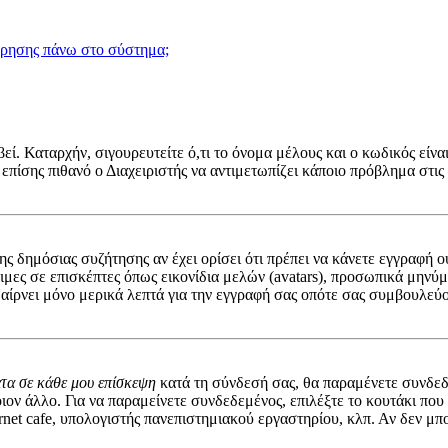
χρησης πάνω στο σύστημα;
ί. Καταρχήν, σιγουρευτείτε ό,τι το όνομα μέλους και ο κωδικός είναι
 επίσης πιθανό ο Διαχειριστής να αντιμετωπίζει κάποιο πρόβλημα στις ρ
 της δημόσιας συζήτησης αν έχει ορίσει ότι πρέπει να κάνετε εγγραφ
σιμες σε επισκέπτες όπως εικονίδια μελών (avatars), προσωπικά μην
αίρνει μόνο μερικά λεπτά για την εγγραφή σας οπότε σας συμβουλεύο
ατα σε κάθε μου επίσκεψη
κατά τη σύνδεσή σας, θα παραμένετε συνδεδ
ον άλλο. Για να παραμείνετε συνδεδεμένος, επιλέξτε το κουτάκι που
rnet cafe, υπολογιστής πανεπιστημιακού εργαστηρίου, κλπ. Αν δεν μπορε