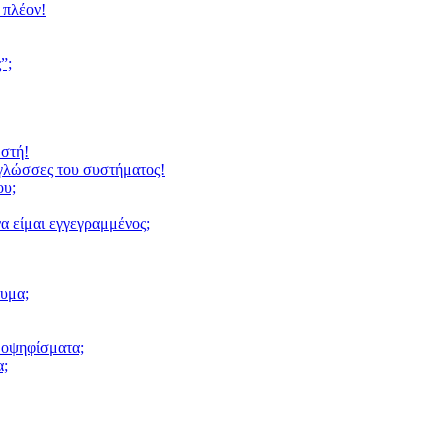
 πλέον!
”;
ωστή!
 γλώσσες του συστήματος!
ου;
α είμαι εγγεγραμμένος;
υμα;
μοψηφίσματα;
α;