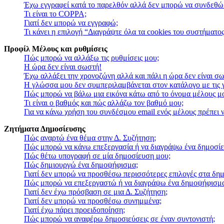
Έχω εγγραφεί κατά το παρελθόν αλλά δεν μπορώ να συνδεθώ
Τι είναι το COPPA;
Γιατί δεν μπορώ να εγγραφώ;
Τι κάνει η επιλογή “Διαγράψτε όλα τα cookies του συστήματος
Προφίλ Μέλους και ρυθμίσεις
Πώς μπορώ να αλλάξω τις ρυθμίσεις μου;
Η ώρα δεν είναι σωστή!
Έχω αλλάξει την χρονοζώνη αλλά και πάλι η ώρα δεν είναι σ
Η γλώσσα μου δεν συμπεριλαμβάνεται στον κατάλογο με τις
Πώς μπορώ να βάλω μια εικόνα κάτω από το όνομα μέλους μ
Τι είναι ο βαθμός και πώς αλλάζω τον βαθμό μου;
Για να κάνω χρήση του συνδέσμου email ενός μέλους πρέπει ν
Ζητήματα Δημοσίευσης
Πώς αναρτώ ένα θέμα στην Δ. Συζήτηση;
Πώς μπορώ να κάνω επεξεργασία ή να διαγράψω ένα δημοσίε
Πώς θέτω υπογραφή σε μία δημοσίευση μου;
Πώς δημιουργώ ένα δημοψήφισμα;
Γιατί δεν μπορώ να προσθέσω περισσότερες επιλογές στα δη
Πώς μπορώ να επεξεργαστώ ή να διαγράψω ένα δημοψήφισμ
Γιατί δεν έχω πρόσβαση σε μια Δ. Συζήτηση;
Γιατί δεν μπορώ να προσθέσω συνημμένα;
Γιατί έχω πάρει προειδοποίηση;
Πώς μπορώ να αναφέρω δημοσιεύσεις σε έναν συντονιστή;