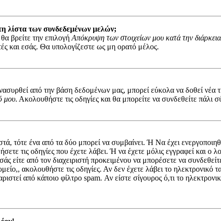
τη λίστα των συνδεδεμένων μελών;
 θα βρείτε την επιλογή
Απόκρυψη των στοιχείων μου κατά την διάρκεια
στές και εσάς. Θα υπολογίζεστε ως μη ορατό μέλος.
συρθεί από την βάση δεδομένων μας, μπορεί εύκολα να δοθεί νέα τιμ
ό μου
. Ακολουθήστε τις οδηγίες και θα μπορείτε να συνδεθείτε πάλι σ
στά, τότε ένα από τα δύο μπορεί να συμβαίνει. Ή Να έχει ενεργοποι
ήσετε τις οδηγίες που έχετε λάβει. Ή να έχετε μόλις εγγραφεί και ο
 εσάς είτε από τον διαχειριστή προκειμένου να μπορέσετε να συνδεθεί
μείο,, ακολουθήστε τις οδηγίες. Αν δεν έχετε λάβει το ηλεκτρονικό 
αριστεί από κάποιο φίλτρο spam. Αν είστε σίγουρος ό,τι το ηλεκτρον