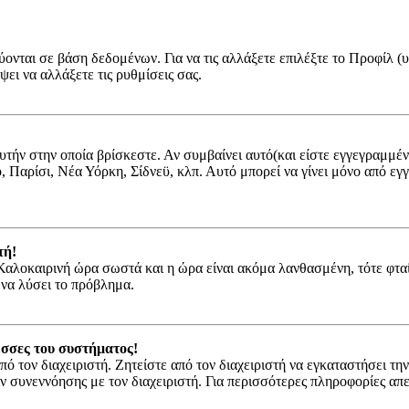
ύονται σε βάση δεδομένων. Για να τις αλλάξετε επιλέξτε το Προφίλ 
ψει να αλλάξετε τις ρυθμίσεις σας.
αυτήν στην οποία βρίσκεστε. Αν συμβαίνει αυτό(και είστε εγγεγραμμέ
νο, Παρίσι, Νέα Υόρκη, Σίδνεϋ, κλπ. Αυτό μπορεί να γίνει μόνο από ε
τή!
ν Καλοκαιρινή ώρα σωστά και η ώρα είναι ακόμα λανθασμένη, τότε φτα
 να λύσει το πρόβλημα.
ώσσες του συστήματος!
πό τον διαχειριστή. Ζητείστε από τον διαχειριστή να εγκαταστήσει τη
ιν συνεννόησης με τον διαχειριστή. Για περισσότερες πληροφορίες α