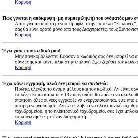
Κορυφή
Πώς γίνεται η απόκρυψη (μη συμπερίληψη) του ονόματός μου σ
Αυτό γίνεται από το μενού Προφίλ, στην καρτέλα "Επιλογές",
σας θα είναι ορατό μόνο από τους Διαχειριστές, τους Συντονι
Κορυφή
Έχω χάσει τον κωδικό μου!
Μην πανικοβάλλεστε! Εφόσον ο κωδικός σας δεν μπορεί να ανα
σύνδεσης και κάντε κλικ στην επιλογή
Έχω ξεχάσει τον κωδικ
Κορυφή
Έχω κάνει εγγραφή, αλλά δεν μπορώ να συνδεθώ!
Πρώτα, ελέγξτε το όνομα μέλους και τον κωδικό. Αν είναι σω
επιλέξει Είμαι κάτω των 13 ετών, οπότε θα πρέπει να ακολουθ
απαιτούν όλες οι νέες εγγραφές να ενεργοποιούνται, είτε από
αυτή η ενεργοποίηση. Αν έχετε λάβει ένα ηλεκτρονικό ταχυδρο
ταχυδρομείου, ή το ηλεκτρονικό ταχυδρομείο, σας έχει μπλοκ
επικοινωνήσετε με έναν διαχειριστή.
Κορυφή