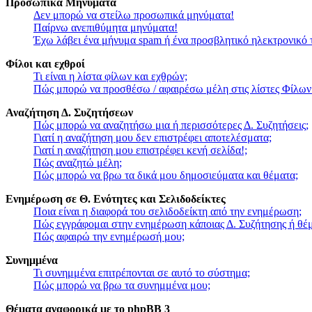
Προσωπικά Μηνύματα
Δεν μπορώ να στείλω προσωπικά μηνύματα!
Παίρνω ανεπιθύμητα μηνύματα!
Έχω λάβει ένα μήνυμα spam ή ένα προσβλητικό ηλεκτρονικό 
Φίλοι και εχθροί
Τι είναι η λίστα φίλων και εχθρών;
Πώς μπορώ να προσθέσω / αφαιρέσω μέλη στις λίστες Φίλων
Αναζήτηση Δ. Συζητήσεων
Πώς μπορώ να αναζητήσω μια ή περισσότερες Δ. Συζητήσεις;
Γιατί η αναζήτηση μου δεν επιστρέφει αποτελέσματα;
Γιατί η αναζήτηση μου επιστρέφει κενή σελίδα!;
Πώς αναζητώ μέλη;
Πώς μπορώ να βρω τα δικά μου δημοσιεύματα και θέματα;
Ενημέρωση σε Θ. Ενότητες και Σελιδοδείκτες
Ποια είναι η διαφορά του σελιδοδείκτη από την ενημέρωση;
Πώς εγγράφομαι στην ενημέρωση κάποιας Δ. Συζήτησης ή θέμ
Πώς αφαιρώ την ενημέρωσή μου;
Συνημμένα
Τι συνημμένα επιτρέπονται σε αυτό το σύστημα;
Πώς μπορώ να βρω τα συνημμένα μου;
Θέματα αναφορικά με το phpBB 3