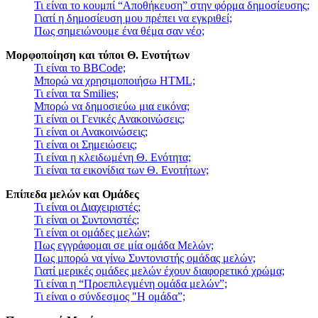
Τι είναι το κουμπί “Αποθήκευση” στην φόρμα δημοσίευσης;
Γιατί η δημοσίευση μου πρέπει να εγκριθεί;
Πως σημειώνουμε ένα θέμα σαν νέο;
Μορφοποίηση και τύποι Θ. Ενοτήτων
Τι είναι το BBCode;
Μπορώ να χρησιμοποιήσω HTML;
Τι είναι τα Smilies;
Μπορώ να δημοσιεύω μια εικόνα;
Τι είναι οι Γενικές Ανακοινώσεις;
Τι είναι οι Ανακοινώσεις;
Τι είναι οι Σημειώσεις;
Τι είναι η κλειδωμένη Θ. Ενότητα;
Τι είναι τα εικονίδια των Θ. Ενοτήτων;
Επίπεδα μελών και Ομάδες
Τι είναι οι Διαχειριστές;
Τι είναι οι Συντονιστές;
Τι είναι οι ομάδες μελών;
Πως εγγράφομαι σε μία ομάδα Μελών;
Πως μπορώ να γίνω Συντονιστής ομάδας μελών;
Γιατί μερικές ομάδες μελών έχουν διαφορετικό χρώμα;
Τι είναι η “Προεπιλεγμένη ομάδα μελών”;
Τι είναι ο σύνδεσμος "Η ομάδα”;