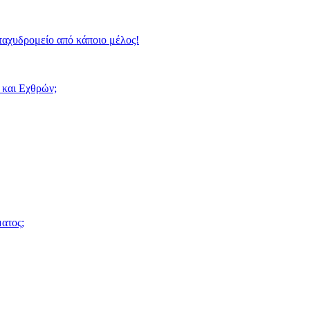
ταχυδρομείο από κάποιο μέλος!
 και Εχθρών;
ατος;