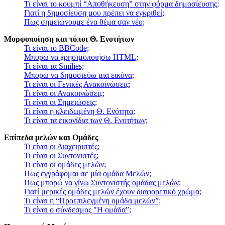
Τι είναι το κουμπί “Αποθήκευση” στην φόρμα δημοσίευσης;
Γιατί η δημοσίευση μου πρέπει να εγκριθεί;
Πως σημειώνουμε ένα θέμα σαν νέο;
Μορφοποίηση και τύποι Θ. Ενοτήτων
Τι είναι το BBCode;
Μπορώ να χρησιμοποιήσω HTML;
Τι είναι τα Smilies;
Μπορώ να δημοσιεύω μια εικόνα;
Τι είναι οι Γενικές Ανακοινώσεις;
Τι είναι οι Ανακοινώσεις;
Τι είναι οι Σημειώσεις;
Τι είναι η κλειδωμένη Θ. Ενότητα;
Τι είναι τα εικονίδια των Θ. Ενοτήτων;
Επίπεδα μελών και Ομάδες
Τι είναι οι Διαχειριστές;
Τι είναι οι Συντονιστές;
Τι είναι οι ομάδες μελών;
Πως εγγράφομαι σε μία ομάδα Μελών;
Πως μπορώ να γίνω Συντονιστής ομάδας μελών;
Γιατί μερικές ομάδες μελών έχουν διαφορετικό χρώμα;
Τι είναι η “Προεπιλεγμένη ομάδα μελών”;
Τι είναι ο σύνδεσμος "Η ομάδα”;