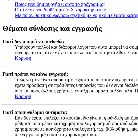
Ποιος έχει δημιουργήσει αυτό το πρόγραμμα;
Γιατί δεν είναι διαθέσιμο το Χ χαρακτηριστικό;
Με ποιόν θα επικοινωνήσω σχετικά με νομικά ή θέματα κατά
Θέματα σύνδεσης και εγγραφής
Γιατί δεν μπορώ να συνδεθώ;
Υπάρχουν πολλοί και διάφοροι λόγοι που αυτό μπορεί να συμβε
σιγουρευτείτε ότι δεν έχετε αποκλειστεί από την σελίδα. Είναι
Κορυφή
Γιατί πρέπει να κάνω εγγραφή;
Ίσως να μην είναι απαραίτητο, εξαρτάται από τον διαχειριστή
έχετε πρόσβαση σε πρόσθετες υπηρεσίες που δεν είναι διαθέ
από και προς άλλους χρήστες, ένταξη σε ομάδα μελών, κλπ. Π
Κορυφή
Γιατί αποσυνδέομαι αυτόματα;
Εάν δεν έχετε επιλέξει το κουτάκι
Να γίνεται η σύνδεση αυτόμ
ρύθμιση αποτρέπει κατάχρηση του λογαριασμού σας από κάποι
χρησιμοποιείτε κοινόχρηστο υπολογιστή, π.χ. βιβλιοθήκη, inte
απενεργοποιήσει αυτό το χαρακτηριστικό.