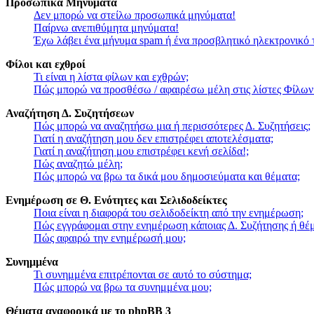
Προσωπικά Μηνύματα
Δεν μπορώ να στείλω προσωπικά μηνύματα!
Παίρνω ανεπιθύμητα μηνύματα!
Έχω λάβει ένα μήνυμα spam ή ένα προσβλητικό ηλεκτρονικό 
Φίλοι και εχθροί
Τι είναι η λίστα φίλων και εχθρών;
Πώς μπορώ να προσθέσω / αφαιρέσω μέλη στις λίστες Φίλων
Αναζήτηση Δ. Συζητήσεων
Πώς μπορώ να αναζητήσω μια ή περισσότερες Δ. Συζητήσεις;
Γιατί η αναζήτηση μου δεν επιστρέφει αποτελέσματα;
Γιατί η αναζήτηση μου επιστρέφει κενή σελίδα!;
Πώς αναζητώ μέλη;
Πώς μπορώ να βρω τα δικά μου δημοσιεύματα και θέματα;
Ενημέρωση σε Θ. Ενότητες και Σελιδοδείκτες
Ποια είναι η διαφορά του σελιδοδείκτη από την ενημέρωση;
Πώς εγγράφομαι στην ενημέρωση κάποιας Δ. Συζήτησης ή θέμ
Πώς αφαιρώ την ενημέρωσή μου;
Συνημμένα
Τι συνημμένα επιτρέπονται σε αυτό το σύστημα;
Πώς μπορώ να βρω τα συνημμένα μου;
Θέματα αναφορικά με το phpBB 3