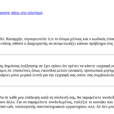
χρησης πάνω στο σύστημα;
ί. Καταρχήν, σιγουρευτείτε ό,τι το όνομα μέλους και ο κωδικός είναι
 επίσης πιθανό ο Διαχειριστής να αντιμετωπίζει κάποιο πρόβλημα στις ρ
 της δημόσιας συζήτησης αν έχει ορίσει ότι πρέπει να κάνετε εγγραφ
σιμες σε επισκέπτες όπως εικονίδια μελών (avatars), προσωπικά μην
αίρνει μόνο μερικά λεπτά για την εγγραφή σας οπότε σας συμβουλεύο
ατα σε κάθε μου επίσκεψη
κατά τη σύνδεσή σας, θα παραμένετε συνδεδ
ον άλλο. Για να παραμείνετε συνδεδεμένος, επιλέξτε το κουτάκι που
rnet cafe, υπολογιστής πανεπιστημιακού εργαστηρίου, κλπ. Αν δεν μπορε