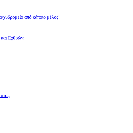
ταχυδρομείο από κάποιο μέλος!
 και Εχθρών;
ατος;