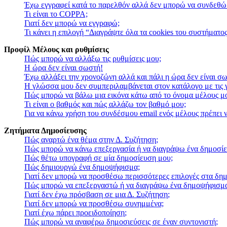
Έχω εγγραφεί κατά το παρελθόν αλλά δεν μπορώ να συνδεθώ
Τι είναι το COPPA;
Γιατί δεν μπορώ να εγγραφώ;
Τι κάνει η επιλογή “Διαγράψτε όλα τα cookies του συστήματος
Προφίλ Μέλους και ρυθμίσεις
Πώς μπορώ να αλλάξω τις ρυθμίσεις μου;
Η ώρα δεν είναι σωστή!
Έχω αλλάξει την χρονοζώνη αλλά και πάλι η ώρα δεν είναι σ
Η γλώσσα μου δεν συμπεριλαμβάνεται στον κατάλογο με τις
Πώς μπορώ να βάλω μια εικόνα κάτω από το όνομα μέλους μ
Τι είναι ο βαθμός και πώς αλλάζω τον βαθμό μου;
Για να κάνω χρήση του συνδέσμου email ενός μέλους πρέπει ν
Ζητήματα Δημοσίευσης
Πώς αναρτώ ένα θέμα στην Δ. Συζήτηση;
Πώς μπορώ να κάνω επεξεργασία ή να διαγράψω ένα δημοσίε
Πώς θέτω υπογραφή σε μία δημοσίευση μου;
Πώς δημιουργώ ένα δημοψήφισμα;
Γιατί δεν μπορώ να προσθέσω περισσότερες επιλογές στα δη
Πώς μπορώ να επεξεργαστώ ή να διαγράψω ένα δημοψήφισμ
Γιατί δεν έχω πρόσβαση σε μια Δ. Συζήτηση;
Γιατί δεν μπορώ να προσθέσω συνημμένα;
Γιατί έχω πάρει προειδοποίηση;
Πώς μπορώ να αναφέρω δημοσιεύσεις σε έναν συντονιστή;