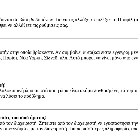
ύονται σε βάση δεδομένων. Για να τις αλλάξετε επιλέξτε το Προφίλ 
ψει να αλλάξετε τις ρυθμίσεις σας.
αυτήν στην οποία βρίσκεστε. Αν συμβαίνει αυτό(και είστε εγγεγραμμέ
νο, Παρίσι, Νέα Υόρκη, Σίδνεϋ, κλπ. Αυτό μπορεί να γίνει μόνο από ε
τή!
ν Καλοκαιρινή ώρα σωστά και η ώρα είναι ακόμα λανθασμένη, τότε φτα
 να λύσει το πρόβλημα.
ώσσες του συστήματος!
πό τον διαχειριστή. Ζητείστε από τον διαχειριστή να εγκαταστήσει τη
ιν συνεννόησης με τον διαχειριστή. Για περισσότερες πληροφορίες α