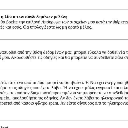
τη λίστα των συνδεδεμένων μελών;
 θα βρείτε την επιλογή
Απόκρυψη των στοιχείων μου κατά την διάρκεια
στές και εσάς. Θα υπολογίζεστε ως μη ορατό μέλος.
συρθεί από την βάση δεδομένων μας, μπορεί εύκολα να δοθεί νέα τιμ
ό μου
. Ακολουθήστε τις οδηγίες και θα μπορείτε να συνδεθείτε πάλι σ
στά, τότε ένα από τα δύο μπορεί να συμβαίνει. Ή Να έχει ενεργοποι
ήσετε τις οδηγίες που έχετε λάβει. Ή να έχετε μόλις εγγραφεί και ο
 εσάς είτε από τον διαχειριστή προκειμένου να μπορέσετε να συνδεθεί
μείο,, ακολουθήστε τις οδηγίες. Αν δεν έχετε λάβει το ηλεκτρονικό 
αριστεί από κάποιο φίλτρο spam. Αν είστε σίγουρος ό,τι το ηλεκτρον