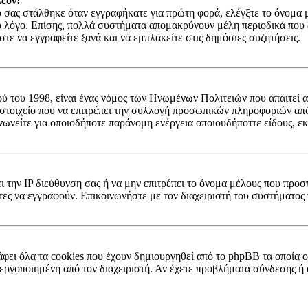
έον!
σας στάλθηκε όταν εγγραφήκατε για πρώτη φορά, ελέγξτε το όνομα μέ
ο λόγο. Επίσης, πολλά συστήματα απομακρύνουν μέλη περιοδικά που δ
ε να εγγραφείτε ξανά και να εμπλακείτε στις δημόσιες συζητήσεις.
ύ του 1998, είναι ένας νόμος των Ηνωμένων Πολιτειών που απαιτεί α
 στοιχείο που να επιτρέπει την συλλογή προσωπικών πληροφοριών απ
νωνείτε για οποιοδήποτε παράνομη ενέργεια οποιουδήποττε είδους, ε
ει την IP διεύθυνση σας ή να μην επιτρέπει το όνομα μέλους που προσ
τες να εγγραφούν. Επικοινωνήστε με τον διαχειριστή του συστήματος 
;
φει όλα τα cookies που έχουν δημιουργηθεί από το phpBB τα οποία ο
 ενεργοποιημένη από τον διαχειριστή. Αν έχετε προβλήματα σύνδεσης 