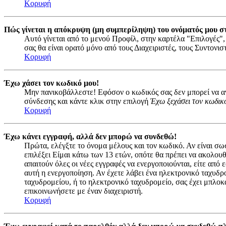
Κορυφή
Πώς γίνεται η απόκρυψη (μη συμπερίληψη) του ονόματός μου σ
Αυτό γίνεται από το μενού Προφίλ, στην καρτέλα "Επιλογές",
σας θα είναι ορατό μόνο από τους Διαχειριστές, τους Συντονι
Κορυφή
Έχω χάσει τον κωδικό μου!
Μην πανικοβάλλεστε! Εφόσον ο κωδικός σας δεν μπορεί να ανα
σύνδεσης και κάντε κλικ στην επιλογή
Έχω ξεχάσει τον κωδικ
Κορυφή
Έχω κάνει εγγραφή, αλλά δεν μπορώ να συνδεθώ!
Πρώτα, ελέγξτε το όνομα μέλους και τον κωδικό. Αν είναι σω
επιλέξει Είμαι κάτω των 13 ετών, οπότε θα πρέπει να ακολουθ
απαιτούν όλες οι νέες εγγραφές να ενεργοποιούνται, είτε από
αυτή η ενεργοποίηση. Αν έχετε λάβει ένα ηλεκτρονικό ταχυδρο
ταχυδρομείου, ή το ηλεκτρονικό ταχυδρομείο, σας έχει μπλοκ
επικοινωνήσετε με έναν διαχειριστή.
Κορυφή