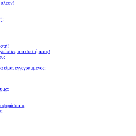
 πλέον!
”;
ωστή!
 γλώσσες του συστήματος!
ου;
α είμαι εγγεγραμμένος;
υμα;
μοψηφίσματα;
α;