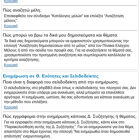
Κορυφή
Πώς αναζητώ μέλη;
Επισκεφθείτε τον σύνδεσμο "Κατάλογος μελών" και επιλέξτε “Αναζήτηση
μέλους”.
Κορυφή
Πώς μπορώ να βρω τα δικά μου δημοσιεύματα και θέματα;
Τα δικά σας δημοσιεύματα μπορούν να εμφανιστούν χρησιμοποιώντας την
επιλογή “Αναζήτηση δημοσιεύσεων από το μέλος” από τον Πίνακα Ελέγχου
Μέλους ή από την σελίδα του προφίλ σας. Για να αναζητήσετε τα θέματά σας,
χρησιμοποιείστε την προηγμένη αναζήτηση και συμπληρώστε κατάλληλα τα
κριτήρια αναζήτησης.
Κορυφή
Ενημέρωση σε Θ. Ενότητες και Σελιδοδείκτες
Ποια είναι η διαφορά του σελιδοδείκτη από την ενημέρωση;
Ο σελιδοδείκτης στο phpBB3 είναι όπως ο σελιδοδείκτης του πλοηγού σας. Δεν
ενημερώνεστε όταν υπάρχει μια ανανέωση, αλλά μπορείτε να επανέλθετε
αργότερα. Η ενημέρωση, ωστόσο, θα σας ειδοποιήσει για κάποια ανανέωση με
την μέθοδο που επιλέξατε.
Κορυφή
Πώς εγγράφομαι στην ενημέρωση κάποιας Δ. Συζήτησης ή θέματος;
Για να εγγραφείτε στην ενημέρωση κάποιας Δ. Συζήτησης, κάντε κλικ στο
“Παρακολούθηση αυτής της Δ. Συζήτησης”. Για να ενημερώνεστε για ένα θέμα,
απαντήστε στο θέμα έχοντας την επιλογή “Να ενημερωθώ όταν δημοσιευθεί
απάντηση” ενεργοποιημένη.