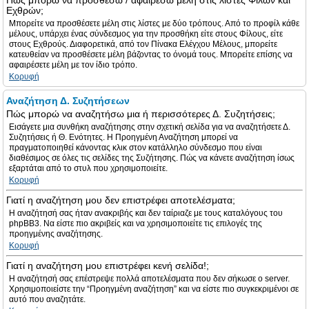
Πώς μπορώ να προσθέσω / αφαιρέσω μέλη στις λίστες Φίλων και
Εχθρών;
Μπορείτε να προσθέσετε μέλη στις λίστες με δύο τρόπους. Από το προφίλ κάθε
μέλους, υπάρχει ένας σύνδεσμος για την προσθήκη είτε στους Φίλους, είτε
στους Εχθρούς. Διαφορετικά, από τον Πίνακα Ελέγχου Μέλους, μπορείτε
κατευθείαν να προσθέσετε μέλη βάζοντας το όνομά τους. Μπορείτε επίσης να
αφαιρέσετε μέλη με τον ίδιο τρόπο.
Κορυφή
Αναζήτηση Δ. Συζητήσεων
Πώς μπορώ να αναζητήσω μια ή περισσότερες Δ. Συζητήσεις;
Εισάγετε μια συνθήκη αναζήτησης στην σχετική σελίδα για να αναζητήσετε Δ.
Συζητήσεις ή Θ. Ενότητες. Η Προηγμένη Αναζήτηση μπορεί να
πραγματοποιηθεί κάνοντας κλικ στον κατάλληλο σύνδεσμο που είναι
διαθέσιμος σε όλες τις σελίδες της Συζήτησης. Πώς να κάνετε αναζήτηση ίσως
εξαρτάται από το στυλ που χρησιμοποιείτε.
Κορυφή
Γιατί η αναζήτηση μου δεν επιστρέφει αποτελέσματα;
Η αναζήτησή σας ήταν ανακριβής και δεν ταίριαζε με τους καταλόγους του
phpBB3. Να είστε πιο ακριβείς και να χρησιμοποιείτε τις επιλογές της
προηγμένης αναζήτησης.
Κορυφή
Γιατί η αναζήτηση μου επιστρέφει κενή σελίδα!;
Η αναζήτησή σας επέστρεψε πολλά αποτελέσματα που δεν σήκωσε ο server.
Χρησιμοποιείστε την “Προηγμένη αναζήτηση” και να είστε πιο συγκεκριμένοι σε
αυτό που αναζητάτε.