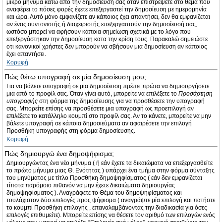
μικρό μήνυμα κάτω από την δημοσίευσή σας όταν επιστρέψετε στο θέμα που
αναφέρει το πόσες φορές έχετε επεξεργαστεί την δημοσίευση με ημερομηνία
και ώρα. Αυτό μόνο εμφανίζετε αν κάποιος έχει απαντήσει, δεν θα εμφανίζεται
αν ένας συντονιστής ή διαχειριστής επεξεργαστούν την δημοσίευσή σας,
ωστόσο μπορεί να αφήσουν κάποια σημείωση σχετικά με το λόγο που
επεξεργάστηκαν την δημοσίευση κατα την κρίση τους. Παρακαλώ σημειώστε
οτι κανονικοί χρήστες δεν μπορούν να σβήσουν μια δημοσίευση αν κάποιος
έχει απαντήσει.
Κορυφή
Πώς θέτω υπογραφή σε μία δημοσίευση μου;
Για να βάλετε υπογραφή σε μια δημοσίευση πρέπει πρώτα να δημιουργήσετε
μια από το προφίλ σας. Όταν γίνει αυτό, μπορείτε να επιλέξετε το
Προσάρτηση
υπογραφής
στη φόρμα της δημοσίευσης για να προσθέσετε την υπογραφή
σας. Μπορείτε επίσης να προσθέσετε μια υπογραφή ως προεπιλογή αν
επιλέξετε το κατάλληλο κουμπί στο προφίλ σας. Αν το κάνετε, μπορείτε να μην
βάλετε υπογραφή σε κάποια δημοσιεύματα αν αφαιρέσετε την επιλογή
Προσθήκη υπογραφής στη φόρμα δημοσίευσης.
Κορυφή
Πώς δημιουργώ ένα δημοψήφισμα;
Δημιουργώντας ένα νέο μήνυμα ( ή εάν έχετε τα δικαιώματα να επεξεργασθείτε
το πρώτο μήνυμα μιας Θ. Ενότητας ) υπάρχει ένα τμήμα στην φόρμα σύνταξης
του μηνύματος με τίτλο Προσθήκη δημοψηφίσματος ( εάν δεν εμφανίζεται
τίποτα παρόμοιο πιθανόν να μην έχετε δικαιώματα δημιουργίας
δημοψηφίσματος ). Αναγράφετε το Θέμα του δημοψηφίσματος και
τουλάχιστον δύο επιλογές προς ψήφισμα ( αναγράψτε μία επιλογή και πατήστε
το κουμπί Προσθήκη επιλογής , επαναλαμβάνοντας την διαδικασία για όσες
επιλογές επιθυμείτε). Μπορείτε επίσης να θέσετε τον αριθμό των επιλογών ενός