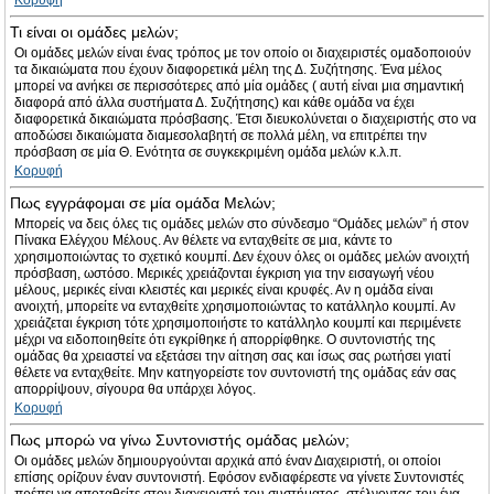
Κορυφή
Τι είναι οι ομάδες μελών;
Οι ομάδες μελών είναι ένας τρόπος με τον οποίο οι διαχειριστές ομαδοποιούν
τα δικαιώματα που έχουν διαφορετικά μέλη της Δ. Συζήτησης. Ένα μέλος
μπορεί να ανήκει σε περισσότερες από μία ομάδες ( αυτή είναι μια σημαντική
διαφορά από άλλα συστήματα Δ. Συζήτησης) και κάθε ομάδα να έχει
διαφορετικά δικαιώματα πρόσβασης. Έτσι διευκολύνεται ο διαχειριστής στο να
αποδώσει δικαιώματα διαμεσολαβητή σε πολλά μέλη, να επιτρέπει την
πρόσβαση σε μία Θ. Ενότητα σε συγκεκριμένη ομάδα μελών κ.λ.π.
Κορυφή
Πως εγγράφομαι σε μία ομάδα Μελών;
Μπορείς να δεις όλες τις ομάδες μελών στο σύνδεσμο “Ομάδες μελών” ή στον
Πίνακα Ελέγχου Μέλους. Αν θέλετε να ενταχθείτε σε μια, κάντε το
χρησιμοποιώντας το σχετικό κουμπί. Δεν έχουν όλες οι ομάδες μελών ανοιχτή
πρόσβαση, ωστόσο. Μερικές χρειάζονται έγκριση για την εισαγωγή νέου
μέλους, μερικές είναι κλειστές και μερικές είναι κρυφές. Αν η ομάδα είναι
ανοιχτή, μπορείτε να ενταχθείτε χρησιμοποιώντας το κατάλληλο κουμπί. Αν
χρειάζεται έγκριση τότε χρησιμοποιήστε το κατάλληλο κουμπί και περιμένετε
μέχρι να ειδοποιηθείτε ότι εγκρίθηκε ή απορρίφθηκε. Ο συντονιστής της
ομάδας θα χρειαστεί να εξετάσει την αίτηση σας και ίσως σας ρωτήσει γιατί
θέλετε να ενταχθείτε. Μην κατηγορείστε τον συντονιστή της ομάδας εάν σας
απορρίψουν, σίγουρα θα υπάρχει λόγος.
Κορυφή
Πως μπορώ να γίνω Συντονιστής ομάδας μελών;
Οι ομάδες μελών δημιουργούνται αρχικά από έναν Διαχειριστή, οι οποίοι
επίσης ορίζουν έναν συντονιστή. Εφόσον ενδιαφέρεστε να γίνετε Συντονιστές