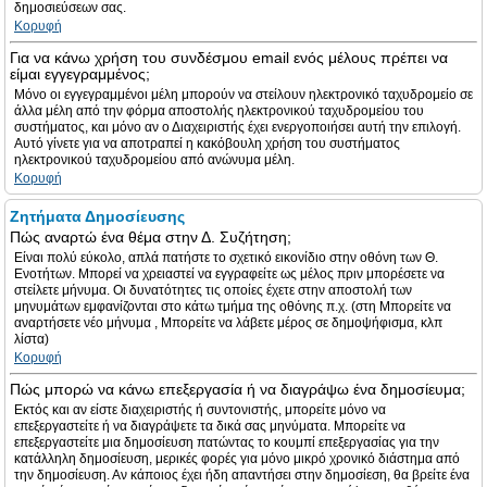
δημοσιεύσεων σας.
Κορυφή
Για να κάνω χρήση του συνδέσμου email ενός μέλους πρέπει να
είμαι εγγεγραμμένος;
Μόνο οι εγγεγραμμένοι μέλη μπορούν να στείλουν ηλεκτρονικό ταχυδρομείο σε
άλλα μέλη από την φόρμα αποστολής ηλεκτρονικού ταχυδρομείου του
συστήματος, και μόνο αν ο Διαχειριστής έχει ενεργοποιήσει αυτή την επιλογή.
Αυτό γίνετε για να αποτραπεί η κακόβουλη χρήση του συστήματος
ηλεκτρονικού ταχυδρομείου από ανώνυμα μέλη.
Κορυφή
Ζητήματα Δημοσίευσης
Πώς αναρτώ ένα θέμα στην Δ. Συζήτηση;
Είναι πολύ εύκολο, απλά πατήστε το σχετικό εικονίδιο στην οθόνη των Θ.
Ενοτήτων. Μπορεί να χρειαστεί να εγγραφείτε ως μέλος πριν μπορέσετε να
στείλετε μήνυμα. Οι δυνατότητες τις οποίες έχετε στην αποστολή των
μηνυμάτων εμφανίζονται στο κάτω τμήμα της οθόνης π.χ. (στη Μπορείτε να
αναρτήσετε νέο μήνυμα , Μπορείτε να λάβετε μέρος σε δημοψήφισμα, κλπ
λίστα)
Κορυφή
Πώς μπορώ να κάνω επεξεργασία ή να διαγράψω ένα δημοσίευμα;
Εκτός και αν είστε διαχειριστής ή συντονιστής, μπορείτε μόνο να
επεξεργαστείτε ή να διαγράψετε τα δικά σας μηνύματα. Μπορείτε να
επεξεργαστείτε μια δημοσίευση πατώντας το κουμπί επεξεργασίας για την
κατάλληλη δημοσίευση, μερικές φορές για μόνο μικρό χρονικό διάστημα από
την δημοσίευση. Αν κάποιος έχει ήδη απαντήσει στην δημοσίεση, θα βρείτε ένα