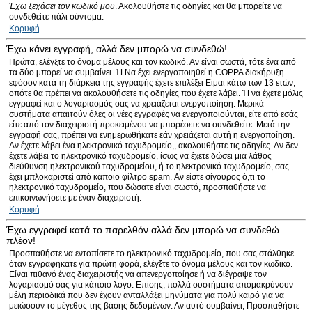
Έχω ξεχάσει τον κωδικό μου
. Ακολουθήστε τις οδηγίες και θα μπορείτε να
συνδεθείτε πάλι σύντομα.
Κορυφή
Έχω κάνει εγγραφή, αλλά δεν μπορώ να συνδεθώ!
Πρώτα, ελέγξτε το όνομα μέλους και τον κωδικό. Αν είναι σωστά, τότε ένα από
τα δύο μπορεί να συμβαίνει. Ή Να έχει ενεργοποιηθεί η COPPA διακήρυξη
εφόσον κατά τη διάρκεια της εγγραφής έχετε επιλέξει Είμαι κάτω των 13 ετών,
οπότε θα πρέπει να ακολουθήσετε τις οδηγίες που έχετε λάβει. Ή να έχετε μόλις
εγγραφεί και ο λογαριασμός σας να χρειάζεται ενεργοποίηση. Μερικά
συστήματα απαιτούν όλες οι νέες εγγραφές να ενεργοποιούνται, είτε από εσάς
είτε από τον διαχειριστή προκειμένου να μπορέσετε να συνδεθείτε. Μετά την
εγγραφή σας, πρέπει να ενημερωθήκατε εάν χρειάζεται αυτή η ενεργοποίηση.
Αν έχετε λάβει ένα ηλεκτρονικό ταχυδρομείο,, ακολουθήστε τις οδηγίες. Αν δεν
έχετε λάβει το ηλεκτρονικό ταχυδρομείο, ίσως να έχετε δώσει μια λάθος
διεύθυνση ηλεκτρονικού ταχυδρομείου, ή το ηλεκτρονικό ταχυδρομείο, σας
έχει μπλοκαριστεί από κάποιο φίλτρο spam. Αν είστε σίγουρος ό,τι το
ηλεκτρονικό ταχυδρομείο, που δώσατε είναι σωστό, προσπαθήστε να
επικοινωνήσετε με έναν διαχειριστή.
Κορυφή
Έχω εγγραφεί κατά το παρελθόν αλλά δεν μπορώ να συνδεθώ
πλέον!
Προσπαθήστε να εντοπίσετε το ηλεκτρονικό ταχυδρομείο, που σας στάλθηκε
όταν εγγραφήκατε για πρώτη φορά, ελέγξτε το όνομα μέλους και τον κωδικό.
Είναι πιθανό ένας διαχειριστής να απενεργοποίησε ή να διέγραψε τον
λογαριασμό σας για κάποιο λόγο. Επίσης, πολλά συστήματα απομακρύνουν
μέλη περιοδικά που δεν έχουν ανταλλάξει μηνύματα για πολύ καιρό για να
μειώσουν το μέγεθος της βάσης δεδομένων. Αν αυτό συμβαίνει, Προσπαθήστε