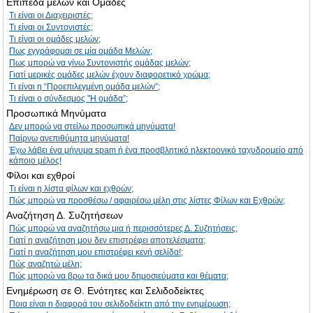
Επίπεδα μελών και Ομάδες
Τι είναι οι Διαχειριστές;
Τι είναι οι Συντονιστές;
Τι είναι οι ομάδες μελών;
Πως εγγράφομαι σε μία ομάδα Μελών;
Πως μπορώ να γίνω Συντονιστής ομάδας μελών;
Γιατί μερικές ομάδες μελών έχουν διαφορετικό χρώμα;
Τι είναι η “Προεπιλεγμένη ομάδα μελών”;
Τι είναι ο σύνδεσμος "Η ομάδα”;
Προσωπικά Μηνύματα
Δεν μπορώ να στείλω προσωπικά μηνύματα!
Παίρνω ανεπιθύμητα μηνύματα!
Έχω λάβει ένα μήνυμα spam ή ένα προσβλητικό ηλεκτρονικό ταχυδρομείο από
κάποιο μέλος!
Φίλοι και εχθροί
Τι είναι η λίστα φίλων και εχθρών;
Πώς μπορώ να προσθέσω / αφαιρέσω μέλη στις λίστες Φίλων και Εχθρών;
Αναζήτηση Δ. Συζητήσεων
Πώς μπορώ να αναζητήσω μια ή περισσότερες Δ. Συζητήσεις;
Γιατί η αναζήτηση μου δεν επιστρέφει αποτελέσματα;
Γιατί η αναζήτηση μου επιστρέφει κενή σελίδα!;
Πώς αναζητώ μέλη;
Πώς μπορώ να βρω τα δικά μου δημοσιεύματα και θέματα;
Ενημέρωση σε Θ. Ενότητες και Σελιδοδείκτες
Ποια είναι η διαφορά του σελιδοδείκτη από την ενημέρωση;