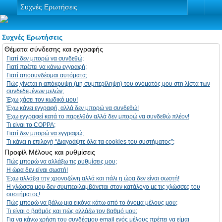
Συχνές Ερωτήσεις
Συχνές Ερωτήσεις
Θέματα σύνδεσης και εγγραφής
Γιατί δεν μπορώ να συνδεθώ;
Γιατί πρέπει να κάνω εγγραφή;
Γιατί αποσυνδέομαι αυτόματα;
Πώς γίνεται η απόκρυψη (μη συμπερίληψη) του ονόματός μου στη λίστα των
συνδεδεμένων μελών;
Έχω χάσει τον κωδικό μου!
Έχω κάνει εγγραφή, αλλά δεν μπορώ να συνδεθώ!
Έχω εγγραφεί κατά το παρελθόν αλλά δεν μπορώ να συνδεθώ πλέον!
Τι είναι το COPPA;
Γιατί δεν μπορώ να εγγραφώ;
Τι κάνει η επιλογή “Διαγράψτε όλα τα cookies του συστήματος”;
Προφίλ Μέλους και ρυθμίσεις
Πώς μπορώ να αλλάξω τις ρυθμίσεις μου;
Η ώρα δεν είναι σωστή!
Έχω αλλάξει την χρονοζώνη αλλά και πάλι η ώρα δεν είναι σωστή!
Η γλώσσα μου δεν συμπεριλαμβάνεται στον κατάλογο με τις γλώσσες του
συστήματος!
Πώς μπορώ να βάλω μια εικόνα κάτω από το όνομα μέλους μου;
Τι είναι ο βαθμός και πώς αλλάζω τον βαθμό μου;
Για να κάνω χρήση του συνδέσμου email ενός μέλους πρέπει να είμαι