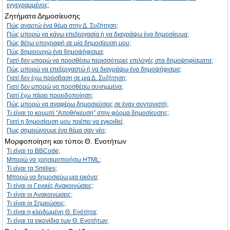
εγγεγραμμένος;
Ζητήματα Δημοσίευσης
Πώς αναρτώ ένα θέμα στην Δ. Συζήτηση;
Πώς μπορώ να κάνω επεξεργασία ή να διαγράψω ένα δημοσίευμα;
Πώς θέτω υπογραφή σε μία δημοσίευση μου;
Πώς δημιουργώ ένα δημοψήφισμα;
Γιατί δεν μπορώ να προσθέσω περισσότερες επιλογές στα δημοψηφίσματα;
Πώς μπορώ να επεξεργαστώ ή να διαγράψω ένα δημοψήφισμα;
Γιατί δεν έχω πρόσβαση σε μια Δ. Συζήτηση;
Γιατί δεν μπορώ να προσθέσω συνημμένα;
Γιατί έχω πάρει προειδοποίηση;
Πώς μπορώ να αναφέρω δημοσιεύσεις σε έναν συντονιστή;
Τι είναι το κουμπί “Αποθήκευση” στην φόρμα δημοσίευσης;
Γιατί η δημοσίευση μου πρέπει να εγκριθεί;
Πως σημειώνουμε ένα θέμα σαν νέο;
Μορφοποίηση και τύποι Θ. Ενοτήτων
Τι είναι το BBCode;
Μπορώ να χρησιμοποιήσω HTML;
Τι είναι τα Smilies;
Μπορώ να δημοσιεύω μια εικόνα;
Τι είναι οι Γενικές Ανακοινώσεις;
Τι είναι οι Ανακοινώσεις;
Τι είναι οι Σημειώσεις;
Τι είναι η κλειδωμένη Θ. Ενότητα;
Τι είναι τα εικονίδια των Θ. Ενοτήτων;