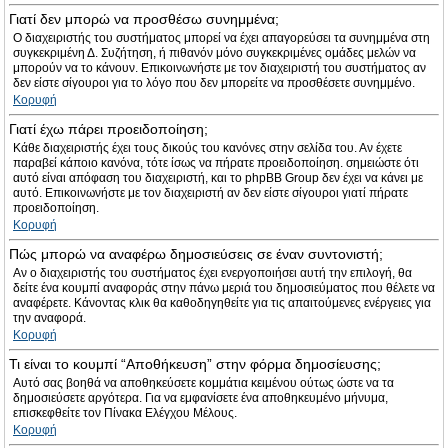
Γιατί δεν μπορώ να προσθέσω συνημμένα;
Ο διαχειριστής του συστήματος μπορεί να έχει απαγορεύσει τα συνημμένα στη
συγκεκριμένη Δ. Συζήτηση, ή πιθανόν μόνο συγκεκριμένες ομάδες μελών να
μπορούν να το κάνουν. Επικοινωνήστε με τον διαχειριστή του συστήματος αν
δεν είστε σίγουροι για το λόγο που δεν μπορείτε να προσθέσετε συνημμένο.
Κορυφή
Γιατί έχω πάρει προειδοποίηση;
Κάθε διαχειριστής έχει τους δικούς του κανόνες στην σελίδα του. Αν έχετε
παραβεί κάποιο κανόνα, τότε ίσως να πήρατε προειδοποίηση. σημειώστε ότι
αυτό είναι απόφαση του διαχειριστή, και το phpBB Group δεν έχει να κάνει με
αυτό. Επικοινωνήστε με τον διαχειριστή αν δεν είστε σίγουροι γιατί πήρατε
προειδοποίηση.
Κορυφή
Πώς μπορώ να αναφέρω δημοσιεύσεις σε έναν συντονιστή;
Αν ο διαχειριστής του συστήματος έχει ενεργοποιήσει αυτή την επιλογή, θα
δείτε ένα κουμπί αναφοράς στην πάνω μεριά του δημοσιεύματος που θέλετε να
αναφέρετε. Κάνοντας κλικ θα καθοδηγηθείτε για τις απαιτούμενες ενέργειες για
την αναφορά.
Κορυφή
Τι είναι το κουμπί “Αποθήκευση” στην φόρμα δημοσίευσης;
Αυτό σας βοηθά να αποθηκεύσετε κομμάτια κειμένου ούτως ώστε να τα
δημοσιεύσετε αργότερα. Για να εμφανίσετε ένα αποθηκευμένο μήνυμα,
επισκεφθείτε τον Πίνακα Ελέγχου Μέλους.
Κορυφή