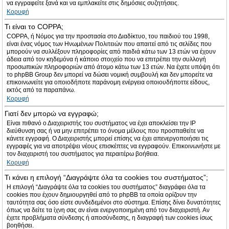
να εγγραφείτε ξανά και να εμπλακείτε στις δημόσιες συζητήσεις.
Κορυφή
Τι είναι το COPPA;
COPPA, ή Νόμος για την προστασία στο Διαδίκτυο, του παιδιού του 1998,
είναι ένας νόμος των Ηνωμένων Πολιτειών που απαιτεί από τις σελίδες που
μπορούν να συλλέξουν πληροφορίες από παιδιά κάτω των 13 ετών να έχουν
άδεια από τον κηδεμόνα ή κάποιο στοιχείο που να επιτρέπει την συλλογή
προσωπικών πληροφοριών από άτομο κάτω των 13 ετών. Να έχετε υπόψη ότι
το phpBB Group δεν μπορεί να δώσει νομική συμβουλή και δεν μπορείτε να
επικοινωνείτε για οποιοδήποτε παράνομη ενέργεια οποιουδήποττε είδους,
εκτός από τα παραπάνω.
Κορυφή
Γιατί δεν μπορώ να εγγραφώ;
Είναι πιθανό ο Διαχειριστής του συστήματος να έχει αποκλείσει την IP
διεύθυνση σας ή να μην επιτρέπει το όνομα μέλους που προσπαθείτε να
κάνετε εγγραφή. Ο Διαχειριστής μπορεί επίσης να έχει απενεργοποιήσει τις
εγγραφές για να αποτρέψει νέους επισκέπτες να εγγραφούν. Επικοινωνήστε με
τον διαχειριστή του συστήματος για περαιτέρω βοήθεια.
Κορυφή
Τι κάνει η επιλογή “Διαγράψτε όλα τα cookies του συστήματος”;
Η επιλογή “Διαγράψτε όλα τα cookies του συστήματος” διαγράφει όλα τα
cookies που έχουν δημιουργηθεί από το phpBB τα οποία ορίζουν την
ταυτότητα σας όσο είστε συνδεδεμένοι στο σύστημα. Επίσης δίνει δυνατότητες
όπως να δείτε τα ίχνη σας αν είναι ενεργοποιημένη από τον διαχειριστή. Αν
έχετε προβλήματα σύνδεσης ή αποσύνδεσης, η διαγραφή των cookies ίσως
βοηθήσει.