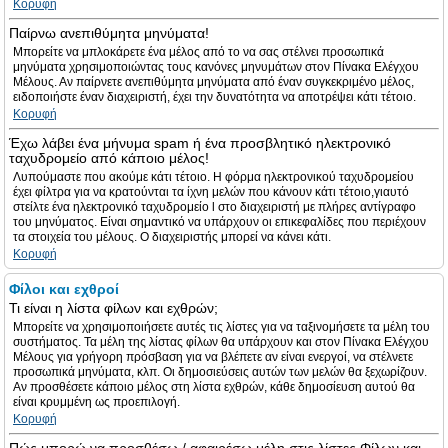
Κορυφή
Παίρνω ανεπιθύμητα μηνύματα!
Μπορείτε να μπλοκάρετε ένα μέλος από το να σας στέλνει προσωπικά
μηνύματα χρησιμοποιώντας τους κανόνες μηνυμάτων στον Πίνακα Ελέγχου
Μέλους. Αν παίρνετε ανεπιθύμητα μηνύματα από έναν συγκεκριμένο μέλος,
ειδοποιήστε έναν διαχειριστή, έχει την δυνατότητα να αποτρέψει κάτι τέτοιο.
Κορυφή
Έχω λάβει ένα μήνυμα spam ή ένα προσβλητικό ηλεκτρονικό
ταχυδρομείο από κάποιο μέλος!
Λυπούμαστε που ακούμε κάτι τέτοιο. Η φόρμα ηλεκτρονικού ταχυδρομείου
έχει φίλτρα για να κρατούνται τα ίχνη μελών που κάνουν κάτι τέτοιο,γιαυτό
στείλτε ένα ηλεκτρονικό ταχυδρομείο l στο διαχειριστή με πλήρες αντίγραφο
του μηνύματος. Είναι σημαντικό να υπάρχουν οι επικεφαλίδες που περιέχουν
τα στοιχεία του μέλους. Ο διαχειριστής μπορεί να κάνει κάτι.
Κορυφή
Φίλοι και εχθροί
Τι είναι η λίστα φίλων και εχθρών;
Μπορείτε να χρησιμοποιήσετε αυτές τις λίστες για να ταξινομήσετε τα μέλη του
συστήματος. Τα μέλη της λίστας φίλων θα υπάρχουν και στον Πίνακα Ελέγχου
Μέλους για γρήγορη πρόσβαση για να βλέπετε αν είναι ενεργοί, να στέλνετε
προσωπικά μηνύματα, κλπ. Οι δημοσιεύσεις αυτών των μελών θα ξεχωρίζουν.
Αν προσθέσετε κάποιο μέλος στη λίστα εχθρών, κάθε δημοσίευση αυτού θα
είναι κρυμμένη ως προεπιλογή.
Κορυφή