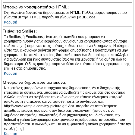
Μπορώ να χρησιμοποιήσω HTML;
Όχι. Δεν είναι δυνατό να δημοσιεύσετε σε HTML. Πολλές μορφοποιήσεις που
γίνονται με την HTML μπορούν να γίνουν και με BBCode.
Κορυφή
Τι είναι τα Smilies;
Τα Smilies, ή Emoticons, είναι μικρά εικονίδια που μπορούν να
χρησιμοποιηθούν για να εκφράσουν συναίσθημα χρησιμοποιώντας σύντομο
κώδικα, π.χ. :) σημαίνει ευτυχισμένος, καθώς :( σημαίνει λυπημένος. Η πλήρης
λίστα των εικονιδίων φαίνεται στη φόρμα δημοσίευσης. Προσπαθήστε να μην
χρησιμοποιείτε πολύ τα smilies, διότι καθιστούν ένα δημοσίευμα ακατάλληλο
για ανάγνωση και ένας συντονιστής ίσως να επεξεργαστεί ή να σβήσει όλο το
δημοσίευμα. Ο διαχειριστής μπορεί να θέσει ένα μέγιστο όριο χρησιμοποίησης
smilies στις δημοσιεύσεις.
Κορυφή
Μπορώ να δημοσιεύω μια εικόνα;
Ναι, εικόνες μπορούν να υπάρχουν στις δημοσιεύσεις. Αν ο διαχειριστής
επιτρέπει τα συνημμένα, μπορείτε να ανεβάζετε τις εικόνες σας στο σύστημα.
Αλλιώς, πρέπει να ανεβάσετε την εικόνα σας σε κάποιο εξωτερικό κεντρικό
υπολογιστή για εικόνες και να τοποθετήσετε το σύνδεσμο, π.χ.
http://www.example.com/my-picture.gif. Δεν μπορείτε να τοποθετήσετε
απευθείας εικόνες που είναι στον δικό σας υπολογιστή (εκτός αν είναι
δημόσιος κεντρικός υπολογιστής) ή σε μηχανισμούς του διαδικτύου, π.χ.
hotmail ή yahoo λογαριασμοί ηλεκτρονικού ταχυδρομείου, ιστοσελίδες που
προστατεύονται με κωδικό, κλπ. Για να εμφανιστεί η εικόνα χρησιμοποιήστε την
εντολή [img].
Κορυφή