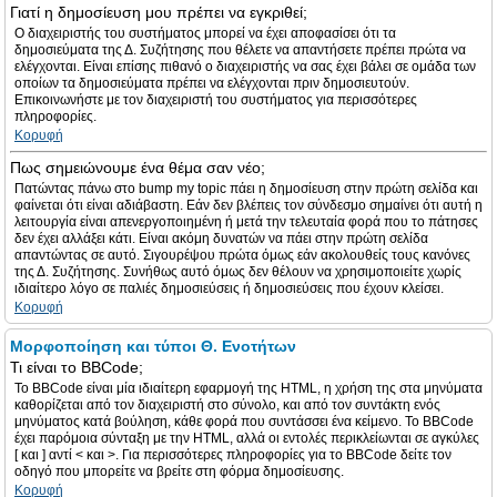
Γιατί η δημοσίευση μου πρέπει να εγκριθεί;
Ο διαχειριστής του συστήματος μπορεί να έχει αποφασίσει ότι τα
δημοσιεύματα της Δ. Συζήτησης που θέλετε να απαντήσετε πρέπει πρώτα να
ελέγχονται. Είναι επίσης πιθανό ο διαχειριστής να σας έχει βάλει σε ομάδα των
οποίων τα δημοσιεύματα πρέπει να ελέγχονται πριν δημοσιευτούν.
Επικοινωνήστε με τον διαχειριστή του συστήματος για περισσότερες
πληροφορίες.
Κορυφή
Πως σημειώνουμε ένα θέμα σαν νέο;
Πατώντας πάνω στο bump my topic πάει η δημοσίευση στην πρώτη σελίδα και
φαίνεται ότι είναι αδιάβαστη. Εάν δεν βλέπεις τον σύνδεσμο σημαίνει ότι αυτή η
λειτουργία είναι απενεργοποιημένη ή μετά την τελευταία φορά που το πάτησες
δεν έχει αλλάξει κάτι. Είναι ακόμη δυνατών να πάει στην πρώτη σελίδα
απαντώντας σε αυτό. Σιγουρέψου πρώτα όμως εάν ακολουθείς τους κανόνες
της Δ. Συζήτησης. Συνήθως αυτό όμως δεν θέλουν να χρησιμοποιείτε χωρίς
ιδιαίτερο λόγο σε παλιές δημοσιεύσεις ή δημοσιεύσεις που έχουν κλείσει.
Κορυφή
Μορφοποίηση και τύποι Θ. Ενοτήτων
Τι είναι το BBCode;
Το BBCode είναι μία ιδιαίτερη εφαρμογή της HTML, η χρήση της στα μηνύματα
καθορίζεται από τον διαχειριστή στο σύνολο, και από τον συντάκτη ενός
μηνύματος κατά βούληση, κάθε φορά που συντάσσει ένα κείμενο. Το BBCode
έχει παρόμοια σύνταξη με την HTML, αλλά οι εντολές περικλείωνται σε αγκύλες
[ και ] αντί < και >. Για περισσότερες πληροφορίες για το BBCode δείτε τον
οδηγό που μπορείτε να βρείτε στη φόρμα δημοσίευσης.
Κορυφή