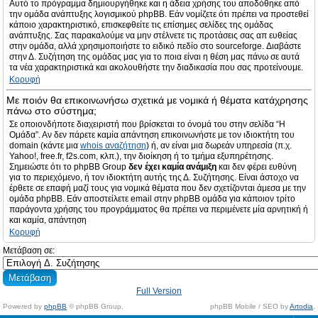
Αυτό το πρόγραμμα δημιουργήθηκε και η άδεια χρήσης του αποδόθηκε από
την ομάδα ανάπτυξης λογισμικού phpBB. Εάν νομίζετε ότι πρέπει να προστεθεί
κάποιο χαρακτηριστικό, επισκεφθείτε τις επίσημες σελίδες της ομάδας
ανάπτυξης. Σας παρακαλούμε να μην στέλνετε τις προτάσεις σας απ ευθείας
στην ομάδα, αλλά χρησιμοποιήστε το ειδικό πεδίο στο sourceforge. Διαβάστε
στην Δ. Συζήτηση της ομάδας μας για το ποια είναι η θέση μας πάνω σε αυτά
τα νέα χαρακτηριστικά και ακολουθήστε την διαδικασία που σας προτείνουμε.
Κορυφή
Με ποιόν θα επικοινωνήσω σχετικά με νομικά ή θέματα κατάχρησης
πάνω στο σύστημα;
Σε οποιονδήποτε διαχειριστή που βρίσκεται το όνομά του στην σελίδα “Η
Ομάδα”. Αν δεν πάρετε καμία απάντηση επικοινωνήστε με τον ιδιοκτήτη του
domain (κάντε μια
whois αναζήτηση
) ή, αν είναι μια δωρεάν υπηρεσία (π.χ.
Yahoo!, free.fr, f2s.com, κλπ.), την διοίκηση ή το τμήμα εξυπηρέτησης.
Σημειώστε ότι το phpBB Group
δεν έχει καμία ανάμιξη
και δεν φέρει ευθύνη
για το περιεχόμενο, ή τον ιδιοκτήτη αυτής της Δ. Συζήτησης. Είναι άστοχο να
έρθετε σε επαφή μαζί τους για νομικά θέματα που δεν σχετίζονται άμεσα με την
ομάδα phpBB. Εάν αποστείλετε email στην phpBB ομάδα για κάποιον τρίτο
παράγοντα χρήσης του προγράμματος θα πρέπει να περιμένετε μία αρνητική ή
και καμία, απάντηση
Κορυφή
Μετάβαση σε:
Full Version
Powered by
phpBB
© phpBB Group.
phpBB Mobile / SEO by
Artodia
.