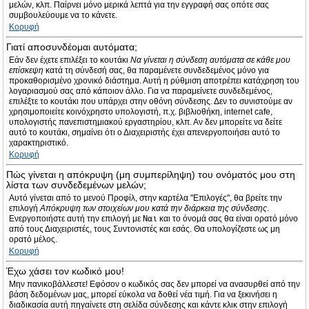
μελών, κλπ. Παίρνει μόνο μερικά λεπτά για την εγγραφή σας οπότε σας
συμβουλεύουμε να το κάνετε.
Κορυφή
Γιατί αποσυνδέομαι αυτόματα;
Εάν δεν έχετε επιλέξει το κουτάκι
Να γίνεται η σύνδεση αυτόματα σε κάθε μου
επίσκεψη
κατά τη σύνδεσή σας, θα παραμένετε συνδεδεμένος μόνο για
προκαθορισμένο χρονικό διάστημα. Αυτή η ρύθμιση αποτρέπει κατάχρηση του
λογαριασμού σας από κάποιον άλλο. Για να παραμείνετε συνδεδεμένος,
επιλέξτε το κουτάκι που υπάρχει στην οθόνη σύνδεσης. Δεν το συνιστούμε αν
χρησιμοποιείτε κοινόχρηστο υπολογιστή, π.χ. βιβλιοθήκη, internet cafe,
υπολογιστής πανεπιστημιακού εργαστηρίου, κλπ. Αν δεν μπορείτε να δείτε
αυτό το κουτάκι, σημαίνει ότι ο Διαχειριστής έχει απενεργοποιήσει αυτό το
χαρακτηριστικό.
Κορυφή
Πώς γίνεται η απόκρυψη (μη συμπερίληψη) του ονόματός μου στη
λίστα των συνδεδεμένων μελών;
Αυτό γίνεται από το μενού Προφίλ, στην καρτέλα "Επιλογές", θα βρείτε την
επιλογή
Απόκρυψη των στοιχείων μου κατά την διάρκεια της σύνδεσης
.
Ενεργοποιήστε αυτή την επιλογή με
Ναι
και το όνομά σας θα είναι ορατό μόνο
από τους Διαχειριστές, τους Συντονιστές και εσάς. Θα υπολογίζεστε ως μη
ορατό μέλος.
Κορυφή
Έχω χάσει τον κωδικό μου!
Μην πανικοβάλλεστε! Εφόσον ο κωδικός σας δεν μπορεί να ανασυρθεί από την
βάση δεδομένων μας, μπορεί εύκολα να δοθεί νέα τιμή. Για να ξεκινήσει η
διαδικασία αυτή πηγαίνετε στη σελίδα σύνδεσης και κάντε κλικ στην επιλογή