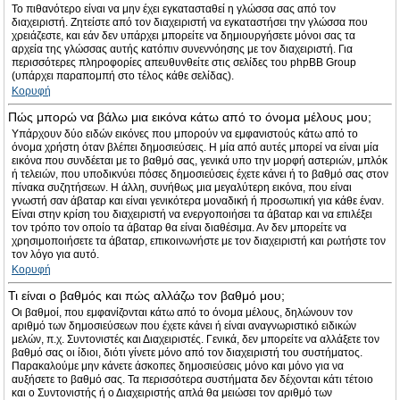
Το πιθανότερο είναι να μην έχει εγκατασταθεί η γλώσσα σας από τον
διαχειριστή. Ζητείστε από τον διαχειριστή να εγκαταστήσει την γλώσσα που
χρειάζεστε, και εάν δεν υπάρχει μπορείτε να δημιουργήσετε μόνοι σας τα
αρχεία της γλώσσας αυτής κατόπιν συνεννόησης με τον διαχειριστή. Για
περισσότερες πληροφορίες απευθυνθείτε στις σελίδες του phpBB Group
(υπάρχει παραπομπή στο τέλος κάθε σελίδας).
Κορυφή
Πώς μπορώ να βάλω μια εικόνα κάτω από το όνομα μέλους μου;
Υπάρχουν δύο ειδών εικόνες που μπορούν να εμφανιστούς κάτω από το
όνομα χρήστη όταν βλέπει δημοσιεύσεις. Η μία από αυτές μπορεί να είναι μία
εικόνα που συνδέεται με το βαθμό σας, γενικά υπο την μορφή αστεριών, μπλόκ
ή τελειών, που υποδικνύει πόσες δημοσιεύσεις έχετε κάνει ή το βαθμό σας στον
πίνακα συζητήσεων. Η άλλη, συνήθως μια μεγαλύτερη εικόνα, που είναι
γνωστή σαν άβαταρ και είναι γενικότερα μοναδική ή προσωπική για κάθε έναν.
Είναι στην κρίση του διαχειριστή να ενεργοποιήσει τα άβαταρ και να επιλέξει
τον τρόπο τον οποίο τα άβαταρ θα είναι διαθέσιμα. Αν δεν μπορείτε να
χρησιμοποιήσετε τα άβαταρ, επικοινωνήστε με τον διαχειριστή και ρωτήστε τον
τον λόγο για αυτό.
Κορυφή
Τι είναι ο βαθμός και πώς αλλάζω τον βαθμό μου;
Οι βαθμοί, που εμφανίζονται κάτω από το όνομα μέλους, δηλώνουν τον
αριθμό των δημοσιεύσεων που έχετε κάνει ή είναι αναγνωριστικό ειδικών
μελών, π.χ. Συντονιστές και Διαχειριστές. Γενικά, δεν μπορείτε να αλλάξετε τον
βαθμό σας οι ίδιοι, διότι γίνετε μόνο από τον διαχειριστή του συστήματος.
Παρακαλούμε μην κάνετε άσκοπες δημοσιεύσεις μόνο και μόνο για να
αυξήσετε το βαθμό σας. Τα περισσότερα συστήματα δεν δέχονται κάτι τέτοιο
και ο Συντονιστής ή ο Διαχειριστής απλά θα μειώσει τον αριθμό των