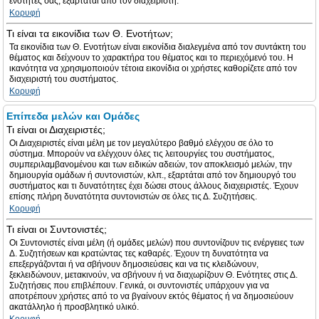
ενότητες σας, εξαρτάται από τον διαχειριστή.
Κορυφή
Τι είναι τα εικονίδια των Θ. Ενοτήτων;
Τα εικονίδια των Θ. Ενοτήτων είναι εικονίδια διαλεγμένα από τον συντάκτη του
θέματος και δείχνουν το χαρακτήρα του θέματος και το περιεχόμενό του. Η
ικανότητα να χρησιμοποιούν τέτοια εικονίδια οι χρήστες καθορίζετε από τον
διαχειριστή του συστήματος.
Κορυφή
Επίπεδα μελών και Ομάδες
Τι είναι οι Διαχειριστές;
Οι Διαχειριστές είναι μέλη με τον μεγαλύτερο βαθμό ελέγχου σε όλο το
σύστημα. Μπορούν να ελέγχουν όλες τις λειτουργίες του συστήματος,
συμπεριλαμβανομένου και των ειδικών αδειών, τον αποκλεισμό μελών, την
δημιουργία ομάδων ή συντονιστών, κλπ., εξαρτάται από τον δημιουργό του
συστήματος και τι δυνατότητες έχει δώσει στους άλλους διαχειριστές. Έχουν
επίσης πλήρη δυνατότητα συντονιστών σε όλες τις Δ. Συζητήσεις.
Κορυφή
Τι είναι οι Συντονιστές;
Οι Συντονιστές είναι μέλη (ή ομάδες μελών) που συντονίζουν τις ενέργειες των
Δ. Συζητήσεων και κρατώντας τες καθαρές. Έχουν τη δυνατότητα να
επεξεργάζονται ή να σβήνουν δημοσιεύσεις και να τις κλειδώνουν,
ξεκλειδώνουν, μετακινούν, να σβήνουν ή να διαχωρίζουν Θ. Ενότητες στις Δ.
Συζητήσεις που επιβλέπουν. Γενικά, οι συντονιστές υπάρχουν για να
αποτρέπουν χρήστες από το να βγαίνουν εκτός θέματος ή να δημοσιεύουν
ακατάλληλο ή προσβλητικό υλικό.