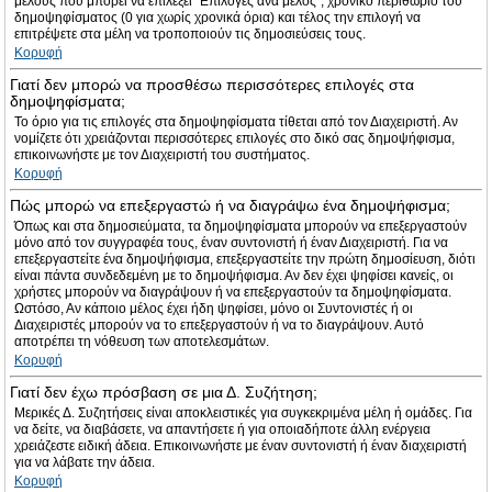
μέλους που μπορεί να επιλέξει “Επιλογές ανά μέλος”, χρονικό περιθώριο του
δημοψηφίσματος (0 για χωρίς χρονικά όρια) και τέλος την επιλογή να
επιτρέψετε στα μέλη να τροποποιούν τις δημοσιεύσεις τους.
Κορυφή
Γιατί δεν μπορώ να προσθέσω περισσότερες επιλογές στα
δημοψηφίσματα;
Το όριο για τις επιλογές στα δημοψηφίσματα τίθεται από τον Διαχειριστή. Αν
νομίζετε ότι χρειάζονται περισσότερες επιλογές στο δικό σας δημοψήφισμα,
επικοινωνήστε με τον Διαχειριστή του συστήματος.
Κορυφή
Πώς μπορώ να επεξεργαστώ ή να διαγράψω ένα δημοψήφισμα;
Όπως και στα δημοσιεύματα, τα δημοψηφίσματα μπορούν να επεξεργαστούν
μόνο από τον συγγραφέα τους, έναν συντονιστή ή έναν Διαχειριστή. Για να
επεξεργαστείτε ένα δημοψήφισμα, επεξεργαστείτε την πρώτη δημοσίευση, διότι
είναι πάντα συνδεδεμένη με το δημοψήφισμα. Αν δεν έχει ψηφίσει κανείς, οι
χρήστες μπορούν να διαγράψουν ή να επεξεργαστούν τα δημοψηφίσματα.
Ωστόσο, Αν κάποιο μέλος έχει ήδη ψηφίσει, μόνο οι Συντονιστές ή οι
Διαχειριστές μπορούν να το επεξεργαστούν ή να το διαγράψουν. Αυτό
αποτρέπει τη νόθευση των αποτελεσμάτων.
Κορυφή
Γιατί δεν έχω πρόσβαση σε μια Δ. Συζήτηση;
Μερικές Δ. Συζητήσεις είναι αποκλειστικές για συγκεκριμένα μέλη ή ομάδες. Για
να δείτε, να διαβάσετε, να απαντήσετε ή για οποιαδήποτε άλλη ενέργεια
χρειάζεστε ειδική άδεια. Επικοινωνήστε με έναν συντονιστή ή έναν διαχειριστή
για να λάβατε την άδεια.
Κορυφή