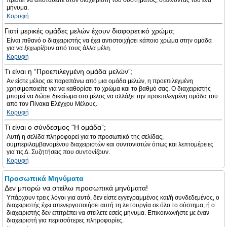
πρέπει να αποταθείτε στον διαχειριστή του συστήματος, στέλνοντας του ένα
μήνυμα.
Κορυφή
Γιατί μερικές ομάδες μελών έχουν διαφορετικό χρώμα;
Είναι πιθανό ο διαχειριστής να έχει αντιστοιχήσει κάποιο χρώμα στην ομάδα
για να ξεχωρίζουν από τους άλλα μέλη.
Κορυφή
Τι είναι η “Προεπιλεγμένη ομάδα μελών”;
Αν είστε μέλος σε παραπάνω από μια ομάδα μελών, η προεπιλεγμένη
χρησιμοποιείτε για να καθορίσει το χρώμα και το βαθμό σας. Ο διαχειριστής
μπορεί να δώσει δικαίωμα στο μέλος να αλλάξει την προεπιλεγμένη ομάδα του
από τον Πίνακα Ελέγχου Μέλους.
Κορυφή
Τι είναι ο σύνδεσμος "Η ομάδα”;
Αυτή η σελίδα πληροφορεί για το προσωπικό της σελίδας,
συμπεριλαμβανομένου διαχειριστών και συντονιστών όπως και λεπτομέρειες
για τις Δ. Συζητήσεις που συντονίζουν.
Κορυφή
Προσωπικά Μηνύματα
Δεν μπορώ να στείλω προσωπικά μηνύματα!
Υπάρχουν τρεις λόγοι για αυτό, δεν είστε εγγεγραμμένος και/ή συνδεδεμένος, ο
διαχειριστής έχει απενεργοποιήσει αυτή τη λειτουργία σε όλο το σύστημα, ή ο
διαχειριστής δεν επιτρέπει να στείλετε εσείς μήνυμα. Επικοινωνήστε με έναν
διαχειριστή για περισσότερες πληροφορίες.