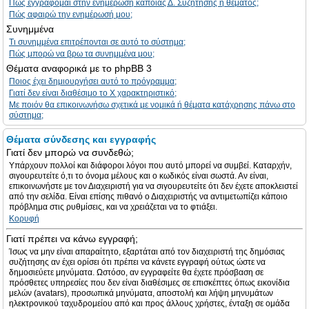
Πώς εγγράφομαι στην ενημέρωση κάποιας Δ. Συζήτησης ή θέματος;
Πώς αφαιρώ την ενημέρωσή μου;
Συνημμένα
Τι συνημμένα επιτρέπονται σε αυτό το σύστημα;
Πώς μπορώ να βρω τα συνημμένα μου;
Θέματα αναφορικά με το phpBB 3
Ποιος έχει δημιουργήσει αυτό το πρόγραμμα;
Γιατί δεν είναι διαθέσιμο το Χ χαρακτηριστικό;
Με ποιόν θα επικοινωνήσω σχετικά με νομικά ή θέματα κατάχρησης πάνω στο
σύστημα;
Θέματα σύνδεσης και εγγραφής
Γιατί δεν μπορώ να συνδεθώ;
Υπάρχουν πολλοί και διάφοροι λόγοι που αυτό μπορεί να συμβεί. Καταρχήν,
σιγουρευτείτε ό,τι το όνομα μέλους και ο κωδικός είναι σωστά. Αν είναι,
επικοινωνήστε με τον Διαχειριστή για να σιγουρευτείτε ότι δεν έχετε αποκλειστεί
από την σελίδα. Είναι επίσης πιθανό ο Διαχειριστής να αντιμετωπίζει κάποιο
πρόβλημα στις ρυθμίσεις, και να χρειάζεται να το φτιάξει.
Κορυφή
Γιατί πρέπει να κάνω εγγραφή;
Ίσως να μην είναι απαραίτητο, εξαρτάται από τον διαχειριστή της δημόσιας
συζήτησης αν έχει ορίσει ότι πρέπει να κάνετε εγγραφή ούτως ώστε να
δημοσιεύετε μηνύματα. Ωστόσο, αν εγγραφείτε θα έχετε πρόσβαση σε
πρόσθετες υπηρεσίες που δεν είναι διαθέσιμες σε επισκέπτες όπως εικονίδια
μελών (avatars), προσωπικά μηνύματα, αποστολή και λήψη μηνυμάτων
ηλεκτρονικού ταχυδρομείου από και προς άλλους χρήστες, ένταξη σε ομάδα