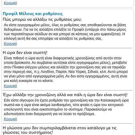
Κορυφή
Προφίλ Μέλους και ρυθμίσεις
Πώς μπορώ να αλλάξω τις ρυθμίσεις μου;
Αν είστε εγγεγραμμένο μέλος, όλες οι ρυθμίσεις σας αποθηκεύονται σε βάση
δεδομένων. Για να τις αλλάξετε επιλέξτε το Προφίλ (υπάρχει στο πάνω μέρος
των περισσότερων σελίδων αν και μπορεί σε κάποιες να μην εμφανίζεται). Η
επιλογή αυτή θα σας επιτρέψει να αλλάξετε τις ρυθμίσεις σας.
Κορυφή
Η ώρα δεν είναι σωστή!
Είναι πιθανό η ώρα αυτή είναι διαφορετικής χρονοζώνης από αυτήν στην
οποία βρίσκεστε. Αν συμβαίνει αυτό(και είστε εγγεγραμμένο μέλος), μεταβείτε
στον Πίνακα ελέγχου μέλους και αλλάξτε την χρονοζώνη σας για να ταιριάζει
στην περιοχή σας, π.χ. Λονδίνο, Παρίσι, Νέα Υόρκη, Σίδνεϋ, κλπ. Αυτό μπορεί
να γίνει μόνο από εγγεγραμμένα μέλη. Αν δεν είστε εγγεγραμμένος, αυτή είναι
μια καλή ευκαιρία να το κάνετε.
Κορυφή
Έχω αλλάξει την χρονοζώνη αλλά και πάλι η ώρα δεν είναι σωστή!
Εάν είστε σίγουροι ότι έχετε ρυθμίσει την χρονοζώνη και την Καλοκαιρινή ώρα
σωστά και η ώρα είναι ακόμα λανθασμένη, τότε φταίει η ώρα του κεντρικού
υπολογιστή που είναι εγκατεστημένο το σύστημα. Παρακαλούμε να
ειδοποιήσετε έναν διαχειριστή για να λύσει το πρόβλημα.
Κορυφή
Η γλώσσα μου δεν συμπεριλαμβάνεται στον κατάλογο με τις
γλώσσες του συστήματος!