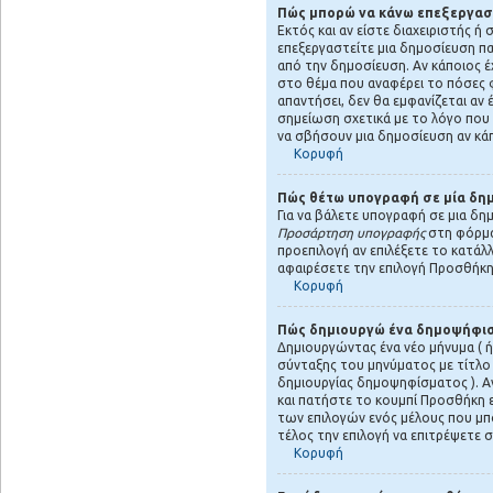
Πώς μπορώ να κάνω επεξεργασί
Εκτός και αν είστε διαχειριστής ή
επεξεργαστείτε μια δημοσίευση πα
από την δημοσίευση. Αν κάποιος έ
στο θέμα που αναφέρει το πόσες φ
απαντήσει, δεν θα εμφανίζεται αν
σημείωση σχετικά με το λόγο που
να σβήσουν μια δημοσίευση αν κάπ
Κορυφή
Πώς θέτω υπογραφή σε μία δη
Για να βάλετε υπογραφή σε μια δη
Προσάρτηση υπογραφής
στη φόρμα
προεπιλογή αν επιλέξετε το κατάλ
αφαιρέσετε την επιλογή Προσθήκ
Κορυφή
Πώς δημιουργώ ένα δημοψήφι
Δημιουργώντας ένα νέο μήνυμα ( ή
σύνταξης του μηνύματος με τίτλο
δημιουργίας δημοψηφίσματος ). Α
και πατήστε το κουμπί Προσθήκη ε
των επιλογών ενός μέλους που μπορ
τέλος την επιλογή να επιτρέψετε 
Κορυφή