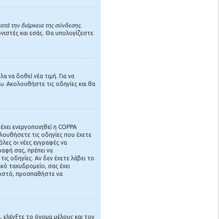
τά την διάρκεια της σύνδεσης
.
νιστές και εσάς. Θα υπολογίζεστε
 να δοθεί νέα τιμή. Για να
ου
. Ακολουθήστε τις οδηγίες και θα
 έχει ενεργοποιηθεί η COPPA
ολουθήσετε τις οδηγίες που έχετε
όλες οι νέες εγγραφές να
ραφή σας, πρέπει να
ις οδηγίες. Αν δεν έχετε λάβει το
κό ταχυδρομείο, σας έχει
σωστό, προσπαθήστε να
 ελέγξτε το όνομα μέλους και τον