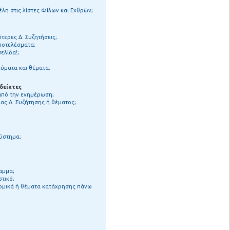
η στις λίστες Φίλων και Εχθρών;
τερες Δ. Συζητήσεις;
αποτελέσματα;
ελίδα!;
ύματα και θέματα;
δείκτες
 από την ενημέρωση;
ς Δ. Συζήτησης ή θέματος;
σύστημα;
αμμα;
στικό;
νομικά ή θέματα κατάχρησης πάνω