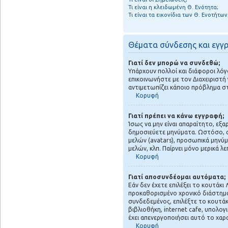
Τι είναι η κλειδωμένη Θ. Ενότητα;
Τι είναι τα εικονίδια των Θ. Ενοτήτων
Θέματα σύνδεσης και εγγ
Γιατί δεν μπορώ να συνδεθώ;
Υπάρχουν πολλοί και διάφοροι λόγο
επικοινωνήστε με τον Διαχειριστή γ
αντιμετωπίζει κάποιο πρόβλημα στις
Κορυφή
Γιατί πρέπει να κάνω εγγραφή;
Ίσως να μην είναι απαραίτητο, εξα
δημοσιεύετε μηνύματα. Ωστόσο, αν
μελών (avatars), προσωπικά μηνύ
μελών, κλπ. Παίρνει μόνο μερικά 
Κορυφή
Γιατί αποσυνδέομαι αυτόματα;
Εάν δεν έχετε επιλέξει το κουτάκι
προκαθορισμένο χρονικό διάστημα.
συνδεδεμένος, επιλέξτε το κουτάκ
βιβλιοθήκη, internet cafe, υπολογ
έχει απενεργοποιήσει αυτό το χαρ
Κορυφή