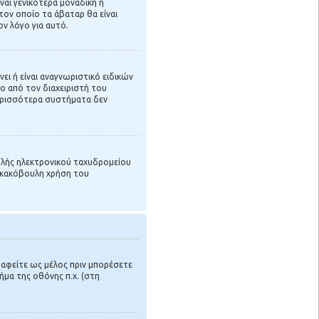
ναι γενικότερα μοναδική ή
 τον οποίο τα άβαταρ θα είναι
ον λόγο για αυτό.
ι ή είναι αναγνωριστικό ειδικών
όνο από τον διαχειριστή του
περισσότερα συστήματα δεν
ολής ηλεκτρονικού ταχυδρομείου
 η κακόβουλη χρήση του
ραφείτε ως μέλος πριν μπορέσετε
μα της οθόνης π.χ. (στη