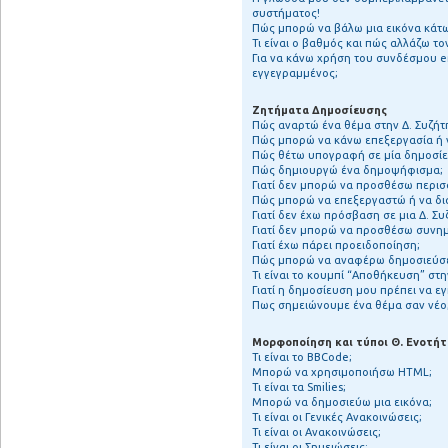
συστήματος!
Πώς μπορώ να βάλω μια εικόνα κάτω
Τι είναι ο βαθμός και πώς αλλάζω τ
Για να κάνω χρήση του συνδέσμου em
εγγεγραμμένος;
Ζητήματα Δημοσίευσης
Πώς αναρτώ ένα θέμα στην Δ. Συζήτ
Πώς μπορώ να κάνω επεξεργασία ή 
Πώς θέτω υπογραφή σε μία δημοσίε
Πώς δημιουργώ ένα δημοψήφισμα;
Γιατί δεν μπορώ να προσθέσω περι
Πώς μπορώ να επεξεργαστώ ή να δ
Γιατί δεν έχω πρόσβαση σε μια Δ. Συ
Γιατί δεν μπορώ να προσθέσω συνη
Γιατί έχω πάρει προειδοποίηση;
Πώς μπορώ να αναφέρω δημοσιεύσει
Τι είναι το κουμπί “Αποθήκευση” σ
Γιατί η δημοσίευση μου πρέπει να εγ
Πως σημειώνουμε ένα θέμα σαν νέο
Μορφοποίηση και τύποι Θ. Ενοτή
Τι είναι το BBCode;
Μπορώ να χρησιμοποιήσω HTML;
Τι είναι τα Smilies;
Μπορώ να δημοσιεύω μια εικόνα;
Τι είναι οι Γενικές Ανακοινώσεις;
Τι είναι οι Ανακοινώσεις;
Τι είναι οι Σημειώσεις;