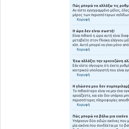
Πώς μπορώ να αλλάξω τις ρυθμ
Αν είστε εγγεγραμμένο μέλος, όλε
μέρος των περισσότερων σελίδων αν
Κορυφή
Η ώρα δεν είναι σωστή!
Είναι πιθανό η ώρα αυτή είναι δι
μεταβείτε στον Πίνακα ελέγχου μέλ
κλπ. Αυτό μπορεί να γίνει μόνο από
Κορυφή
Έχω αλλάξει την χρονοζώνη αλλ
Εάν είστε σίγουροι ότι έχετε ρυθ
κεντρικού υπολογιστή που είναι ε
Κορυφή
Η γλώσσα μου δεν συμπεριλαμβ
Το πιθανότερο είναι να μην έχει 
χρειάζεστε, και εάν δεν υπάρχει μ
περισσότερες πληροφορίες απευθυ
Κορυφή
Πώς μπορώ να βάλω μια εικόνα
Υπάρχουν δύο ειδών εικόνες που μ
μία εικόνα που συνδέεται με το βα