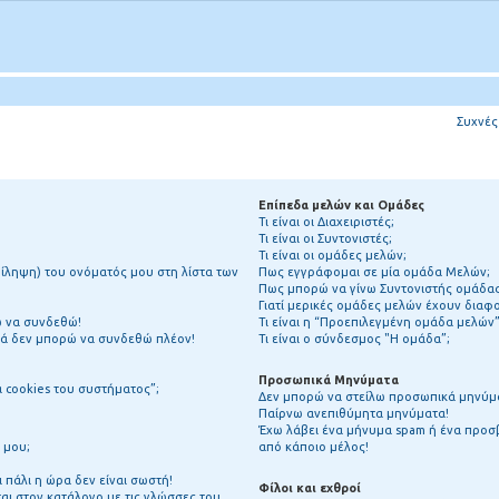
Συχνές
Επίπεδα μελών και Ομάδες
Τι είναι οι Διαχειριστές;
Τι είναι οι Συντονιστές;
Τι είναι οι ομάδες μελών;
ίληψη) του ονόματός μου στη λίστα των
Πως εγγράφομαι σε μία ομάδα Μελών;
Πως μπορώ να γίνω Συντονιστής ομάδα
Γιατί μερικές ομάδες μελών έχουν διαφ
ώ να συνδεθώ!
Τι είναι η “Προεπιλεγμένη ομάδα μελών”
λά δεν μπορώ να συνδεθώ πλέον!
Τι είναι ο σύνδεσμος "Η ομάδα”;
Προσωπικά Μηνύματα
α cookies του συστήματος”;
Δεν μπορώ να στείλω προσωπικά μηνύμ
Παίρνω ανεπιθύμητα μηνύματα!
Έχω λάβει ένα μήνυμα spam ή ένα προσ
 μου;
από κάποιο μέλος!
 πάλι η ώρα δεν είναι σωστή!
Φίλοι και εχθροί
ι στον κατάλογο με τις γλώσσες του