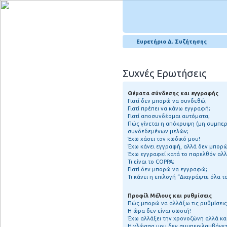
Ευρετήριο Δ. Συζήτησης
Συχνές Ερωτήσεις
Θέματα σύνδεσης και εγγραφής
Γιατί δεν μπορώ να συνδεθώ;
Γιατί πρέπει να κάνω εγγραφή;
Γιατί αποσυνδέομαι αυτόματα;
Πώς γίνεται η απόκρυψη (μη συμπερ
συνδεδεμένων μελών;
Έχω χάσει τον κωδικό μου!
Έχω κάνει εγγραφή, αλλά δεν μπορ
Έχω εγγραφεί κατά το παρελθόν αλ
Τι είναι το COPPA;
Γιατί δεν μπορώ να εγγραφώ;
Τι κάνει η επιλογή “Διαγράψτε όλα τ
Προφίλ Μέλους και ρυθμίσεις
Πώς μπορώ να αλλάξω τις ρυθμίσεις
Η ώρα δεν είναι σωστή!
Έχω αλλάξει την χρονοζώνη αλλά και
Η γλώσσα μου δεν συμπεριλαμβάνετα