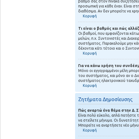
βαθμό σας στον πίνακα συζητήσεων
προσωπική για κάθε έναν. Είναι στ
διαθέσιμα. Αν δεν μπορείτε να χρ
Κορυφή
Τι είναι ο βαθμός και πώς αλλά
Οι βαθμοί, που εμφανίζονται κάτω
μελών, π.χ. Συντονιστές και Διαχει
συστήματος. Παρακαλούμε μην κάν
δέχονται κάτι τέτοιο και ο Συντο
Κορυφή
Για να κάνω χρήση του συνδέσμ
Μόνο οι εγγεγραμμένοι μέλη μπορ
του συστήματος, και μόνο αν ο Δια
συστήματος ηλεκτρονικού ταχυδρ
Κορυφή
Ζητήματα Δημοσίευσης
Πώς αναρτώ ένα θέμα στην Δ. 
Είναι πολύ εύκολο, απλά πατήστε 
να στείλετε μήνυμα. Οι δυνατότητ
Μπορείτε να αναρτήσετε νέο μήνυμ
Κορυφή