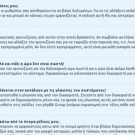
ίσεις μου;
ς οι ρυθμίσεις σας αποθηκεύονται σε βάση δεδομένων. Για να τις αλλάξετε επιλ
 και μπορεί σε κάποιες να μην εμφανίζεται). Η επιλογή αυτή θα σας επιτρέψει 
αφορετικής χρονοζώνης από αυτήν στην οποία βρίσκεστε. Αν συμβαίνει αυτό(και 
ους και αλλάξτε την χρονοζώνη σας για να ταιριάζει στην περιοχή σας, π.χ. Λονδ
 εγγεγραμμένα μέλη. Αν δεν είστε εγγεγραμμένος, αυτή είναι μια καλή ευκαιρία να
ά και πάλι η ώρα δεν είναι σωστή!
μίσει την χρονοζώνη και την Καλοκαιρινή ώρα σωστά και η ώρα είναι ακόμα λαν
γκατεστημένο το σύστημα. Παρακαλούμε να ειδοποιήσετε έναν διαχειριστή για ν
άνεται στον κατάλογο με τις γλώσσες του συστήματος!
εγκατασταθεί η γλώσσα σας από τον διαχειριστή. Ζητείστε από τον διαχειριστή
πορείτε να δημιουργήσετε μόνοι σας τα αρχεία της γλώσσας αυτής κατόπιν συνεν
νθείτε στις σελίδες του phpBB Group (υπάρχει παραπομπή στο τέλος κάθε σελ
 κάτω από το όνομα μέλους μου;
πορούν να εμφανιστούς κάτω από το όνομα χρήστη όταν βλέπει δημοσιεύσεις. Η
θμό σας, γενικά υπο την μορφή αστεριών, μπλόκ ή τελειών, που υποδικνύει πόσ