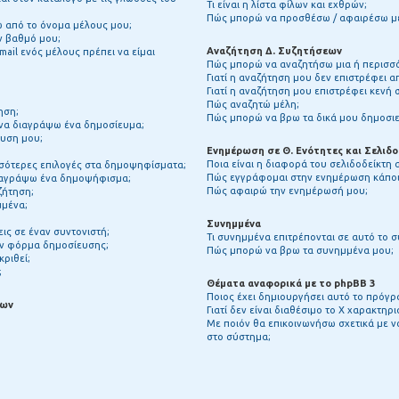
Τι είναι η λίστα φίλων και εχθρών;
Πώς μπορώ να προσθέσω / αφαιρέσω μέλ
 από το όνομα μέλους μου;
ον βαθμό μου;
Αναζήτηση Δ. Συζητήσεων
ail ενός μέλους πρέπει να είμαι
Πώς μπορώ να αναζητήσω μια ή περισσό
Γιατί η αναζήτηση μου δεν επιστρέφει 
Γιατί η αναζήτηση μου επιστρέφει κενή σ
Πώς αναζητώ μέλη;
ηση;
Πώς μπορώ να βρω τα δικά μου δημοσιε
να διαγράψω ένα δημοσίευμα;
υση μου;
Ενημέρωση σε Θ. Ενότητες και Σελιδο
Ποια είναι η διαφορά του σελιδοδείκτη
σσότερες επιλογές στα δημοψηφίσματα;
Πώς εγγράφομαι στην ενημέρωση κάποια
ιαγράψω ένα δημοψήφισμα;
Πώς αφαιρώ την ενημέρωσή μου;
ζήτηση;
μμένα;
Συνημμένα
ς σε έναν συντονιστή;
Τι συνημμένα επιτρέπονται σε αυτό το 
την φόρμα δημοσίευσης;
Πώς μπορώ να βρω τα συνημμένα μου;
κριθεί;
;
Θέματα αναφορικά με το phpBB 3
Ποιος έχει δημιουργήσει αυτό το πρόγρ
των
Γιατί δεν είναι διαθέσιμο το Χ χαρακτηρι
Με ποιόν θα επικοινωνήσω σχετικά με 
στο σύστημα;