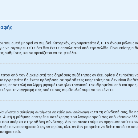
;
ραφής
ι που αυτό μπορεί να συμβεί. Καταρχήν, σιγουρευτείτε ό,τι το όνομα μέλους και
ια να σιγουρευτείτε ότι δεν έχετε αποκλειστεί από την σελίδα. Είναι επίσης πιθ
 ρυθμίσεις, και να χρειάζεται να το φτιάξει.
ρτάται από τον διαχειριστή της δημόσιας συζήτησης αν έχει ορίσει ότι πρέπει
 εγγραφείτε θα έχετε πρόσβαση σε πρόσθετες υπηρεσίες που δεν είναι διαθέσ
ματα, αποστολή και λήψη μηνυμάτων ηλεκτρονικού ταχυδρομείου από και προς 
λεπτά για την εγγραφή σας οπότε σας συμβουλεύουμε να το κάνετε.
Να γίνεται η σύνδεση αυτόματα σε κάθε μου επίσκεψη
κατά τη σύνδεσή σας, θα π
 Αυτή η ρύθμιση αποτρέπει κατάχρηση του λογαριασμού σας από κάποιον άλλο.
ι που υπάρχει στην οθόνη σύνδεσης. Δεν το συνιστούμε αν χρησιμοποιείτε κοι
ιστής πανεπιστημιακού εργαστηρίου, κλπ. Αν δεν μπορείτε να δείτε αυτό το κουτ
ακτηριστικό.