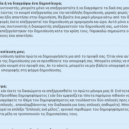
α ή να διαγράψω ένα δημοσίευμα;
 συντονιστής, μπορείτε μόνο να επεξεργαστείτε ή να διαγράψετε τα δικά σας μη
τώντας το κουμπί επεξεργασίας για την κατάλληλη δημοσίευση, μερικές φορές 
χει ήδη απαντήσει στην δημοσίεση, θα βρείτε ένα μικρό μήνυμα κάτω από την
ορές έχετε επεξεργαστεί την δημοσίευση με ημερομηνία και ώρα. Αυτό μόνο εμ
 ένας συντονιστής ή διαχειριστής επεξεργαστούν την δημοσίευσή σας, ωστόσο
 επεξεργάστηκαν την δημοσίευση κατα την κρίση τους. Παρακαλώ σημειώστε οτ
οιος έχει απαντήσει.
μοσίευση μου;
μοσίευση πρέπει πρώτα να δημιουργήσετε μια από το προφίλ σας. Όταν γίνει αυτ
 της δημοσίευσης για να προσθέσετε την υπογραφή σας. Μπορείτε επίσης να
ληλο κουμπί στο προφίλ σας. Αν το κάνετε, μπορείτε να μην βάλετε υπογραφή 
η υπογραφής στη φόρμα δημοσίευσης.
σμα;
 εάν έχετε τα δικαιώματα να επεξεργασθείτε το πρώτο μήνυμα μιας Θ. Ενότητα
 Προσθήκη δημοψηφίσματος ( εάν δεν εμφανίζεται τίποτα παρόμοιο πιθανόν να
ναγράφετε το Θέμα του δημοψηφίσματος και τουλάχιστον δύο επιλογές προς ψ
πιλογής , επαναλαμβάνοντας την διαδικασία για όσες επιλογές επιθυμείτε). Μπο
εί να επιλέξει “Επιλογές ανά μέλος”, χρονικό περιθώριο του δημοψηφίσματος (0
στα μέλη να τροποποιούν τις δημοσιεύσεις τους.