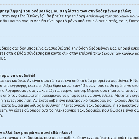
υμπερίληψη) του ονόματός μου στη λίστα των συνδεδεμένων μελών;
 στην καρτέλα "Επιλογές", θα βρείτε την επιλογή
Απόκρυψη των στοιχείων μου κα
με
Ναι
και το όνομά σας θα είναι ορατό μόνο από τους Διαχειριστές, τους Συντο
ικός σας δεν μπορεί να ανασυρθεί από την βάση δεδομένων μας, μπορεί εύκολα
νετε στη σελίδα σύνδεσης και κάντε κλικ στην επιλογή
Έχω ξεχάσει τον κωδικό μ
ομα.
μπορώ να συνδεθώ!
ι τον κωδικό. Αν είναι σωστά, τότε ένα από τα δύο μπορεί να συμβαίνει. Ή Να
α της εγγραφής έχετε επιλέξει Είμαι κάτω των 13 ετών, οπότε θα πρέπει να ακ
και ο λογαριασμός σας να χρειάζεται ενεργοποίηση. Μερικά συστήματα απαιτούν 
τε από τον διαχειριστή προκειμένου να μπορέσετε να συνδεθείτε. Μετά την εγγ
 η ενεργοποίηση. Αν έχετε λάβει ένα ηλεκτρονικό ταχυδρομείο,, ακολουθήστε τ
 έχετε δώσει μια λάθος διεύθυνση ηλεκτρονικού ταχυδρομείου, ή το ηλεκτρονι
spam. Αν είστε σίγουρος ό,τι το ηλεκτρονικό ταχυδρομείο, που δώσατε είναι 
ή.
ν αλλά δεν μπορώ να συνδεθώ πλέον!
εκτρονικό ταχυδρομείο, που σας στάλθηκε όταν εγγραφήκατε για πρώτη φορά,