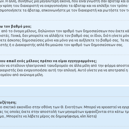
. Η άλλη, συνήθως μια μεγαλύτερη εικόνα, που είναι γνωστή σαν άβαταρ και εί
ην κρίση του διαχειριστή να ενεργοποιήσει τα άβαταρ και να επιλέξει τον τρόπο
ησιμοποιήσετε τα άβαταρ, επικοινωνήστε με τον διαχειριστή και ρωτήστε τον τ
ζω τον βαθμό μου;
 από το όνομα μέλους, δηλώνουν τον αριθμό των δημοσιεύσεων που έχετε κάνε
ριστές. Γενικά, δεν μπορείτε να αλλάξετε τον βαθμό σας οι ίδιοι, διότι γίνετε μ
ετε άσκοπες δημοσιεύσεις μόνο και μόνο για να αυξήσετε το βαθμό σας. Τα 
νιστής ή ο Διαχειριστής απλά θα μειώσει τον αριθμό των δημοσιεύσεων σας.
ου email ενός μέλους πρέπει να είμαι εγγεγραμμένος;
ούν να στείλουν ηλεκτρονικό ταχυδρομείο σε άλλα μέλη από την φόρμα αποστ
χειριστής έχει ενεργοποιήσει αυτή την επιλογή. Αυτό γίνετε για να αποτραπεί
ομείου από ανώνυμα μέλη.
Συζήτηση;
το σχετικό εικονίδιο στην οθόνη των Θ. Ενοτήτων. Μπορεί να χρειαστεί να εγγ
ες τις οποίες έχετε στην αποστολή των μηνυμάτων εμφανίζονται στο κάτω τμή
α , Μπορείτε να λάβετε μέρος σε δημοψήφισμα, κλπ λίστα)