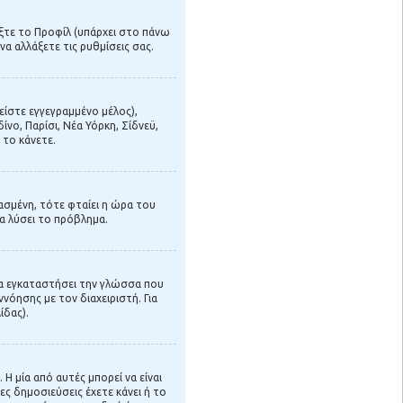
έξτε το Προφίλ (υπάρχει στο πάνω
να αλλάξετε τις ρυθμίσεις σας.
είστε εγγεγραμμένο μέλος),
ίνο, Παρίσι, Νέα Υόρκη, Σίδνεϋ,
 το κάνετε.
θασμένη, τότε φταίει η ώρα του
α λύσει το πρόβλημα.
 να εγκαταστήσει την γλώσσα που
νόησης με τον διαχειριστή. Για
ίδας).
 μία από αυτές μπορεί να είναι
ες δημοσιεύσεις έχετε κάνει ή το