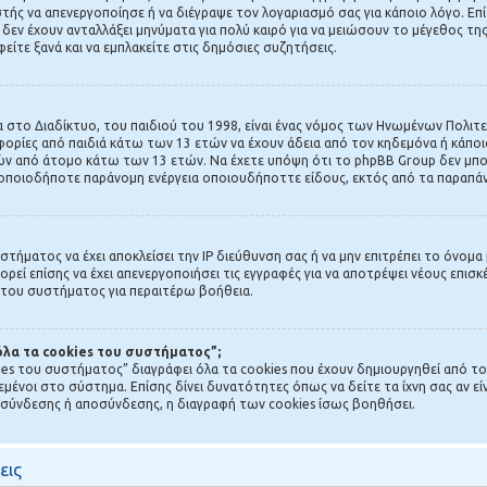
ιστής να απενεργοποίησε ή να διέγραψε τον λογαριασμό σας για κάποιο λόγο. Ε
δεν έχουν ανταλλάξει μηνύματα για πολύ καιρό για να μειώσουν το μέγεθος τ
είτε ξανά και να εμπλακείτε στις δημόσιες συζητήσεις.
 στο Διαδίκτυο, του παιδιού του 1998, είναι ένας νόμος των Ηνωμένων Πολιτει
ρίες από παιδιά κάτω των 13 ετών να έχουν άδεια από τον κηδεμόνα ή κάποιο
 από άτομο κάτω των 13 ετών. Να έχετε υπόψη ότι το phpBB Group δεν μπορ
α οποιοδήποτε παράνομη ενέργεια οποιουδήποττε είδους, εκτός από τα παραπά
υστήματος να έχει αποκλείσει την IP διεύθυνση σας ή να μην επιτρέπει το όνομ
ορεί επίσης να έχει απενεργοποιήσει τις εγγραφές για να αποτρέψει νέους επισ
ή του συστήματος για περαιτέρω βοήθεια.
 όλα τα cookies του συστήματος”;
ies του συστήματος” διαγράφει όλα τα cookies που έχουν δημιουργηθεί από το
ένοι στο σύστημα. Επίσης δίνει δυνατότητες όπως να δείτε τα ίχνη σας αν εί
α σύνδεσης ή αποσύνδεσης, η διαγραφή των cookies ίσως βοηθήσει.
εις