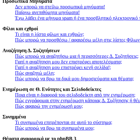
Προσωπικά Μηνύματα
Δεν μπορώ να στείλω προσωπικά μηνύματα!
Παίρνω ανεπιθύμητα μηνύματα!
Έχω λάβει ένα μήνυμα spam ή ένα προσβλητικό ηλεκτρονικό 
Φίλοι και εχθροί
Τι είναι η λίστα φίλων και εχθρών;
Πώς μπορώ να προσθέσω / αφαιρέσω μέλη στις λίστες Φίλων
Αναζήτηση Δ. Συζητήσεων
Πώς μπορώ να αναζητήσω μια ή περισσότερες Δ. Συζητήσεις;
Γιατί η αναζήτηση μου δεν επιστρέφει αποτελέσματα;
Γιατί η αναζήτηση μου επιστρέφει κενή σελίδα!;
Πώς αναζητώ μέλη;
Πώς μπορώ να βρω τα δικά μου δημοσιεύματα και θέματα;
Ενημέρωση σε Θ. Ενότητες και Σελιδοδείκτες
Ποια είναι η διαφορά του σελιδοδείκτη από την ενημέρωση;
Πώς εγγράφομαι στην ενημέρωση κάποιας Δ. Συζήτησης ή θέμ
Πώς αφαιρώ την ενημέρωσή μου;
Συνημμένα
Τι συνημμένα επιτρέπονται σε αυτό το σύστημα;
Πώς μπορώ να βρω τα συνημμένα μου;
Θέματα αναφορικά με το phpBB 3