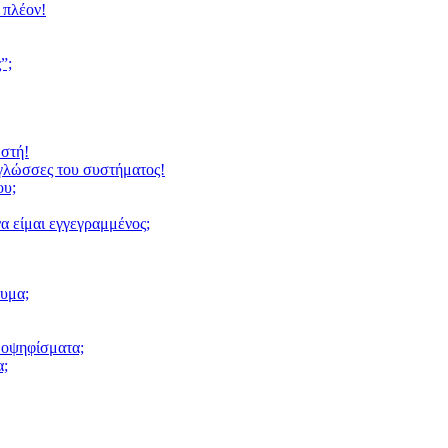
 πλέον!
”;
ωστή!
 γλώσσες του συστήματος!
ου;
α είμαι εγγεγραμμένος;
υμα;
μοψηφίσματα;
α;