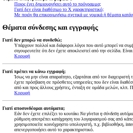
Ποιος έχει δημιουργήσει αυτό το πρόγραμμα;
Γιατί δεν είναι διαθέσιμο το Χ χαρακτηριστικό;
Με ποιόν θα επικοινωνήσω σχετικά με νομικά ή θέματα κατά
Θέματα σύνδεσης και εγγραφής
Γιατί δεν μπορώ να συνδεθώ;
Υπάρχουν πολλοί και διάφοροι λόγοι που αυτό μπορεί να συμβε
σιγουρευτείτε ότι δεν έχετε αποκλειστεί από την σελίδα. Είναι
Κορυφή
Γιατί πρέπει να κάνω εγγραφή;
Ίσως να μην είναι απαραίτητο, εξαρτάται από τον διαχειριστή
έχετε πρόσβαση σε πρόσθετες υπηρεσίες που δεν είναι διαθέ
από και προς άλλους χρήστες, ένταξη σε ομάδα μελών, κλπ. Π
Κορυφή
Γιατί αποσυνδέομαι αυτόματα;
Εάν δεν έχετε επιλέξει το κουτάκι
Να γίνεται η σύνδεση αυτόμ
ρύθμιση αποτρέπει κατάχρηση του λογαριασμού σας από κάποι
χρησιμοποιείτε κοινόχρηστο υπολογιστή, π.χ. βιβλιοθήκη, inte
απενεργοποιήσει αυτό το χαρακτηριστικό.