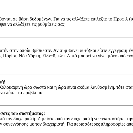
ύονται σε βάση δεδομένων. Για να τις αλλάξετε επιλέξτε το Προφίλ 
ψει να αλλάξετε τις ρυθμίσεις σας.
αυτήν στην οποία βρίσκεστε. Αν συμβαίνει αυτό(και είστε εγγεγραμμέ
νο, Παρίσι, Νέα Υόρκη, Σίδνεϋ, κλπ. Αυτό μπορεί να γίνει μόνο από ε
τή!
ν Καλοκαιρινή ώρα σωστά και η ώρα είναι ακόμα λανθασμένη, τότε φτα
 να λύσει το πρόβλημα.
ώσσες του συστήματος!
πό τον διαχειριστή. Ζητείστε από τον διαχειριστή να εγκαταστήσει τη
ιν συνεννόησης με τον διαχειριστή. Για περισσότερες πληροφορίες α