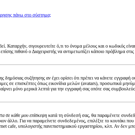
χρησης πάνω στο σύστημα;
ί. Καταρχήν, σιγουρευτείτε ό,τι το όνομα μέλους και ο κωδικός είναι
 επίσης πιθανό ο Διαχειριστής να αντιμετωπίζει κάποιο πρόβλημα στις ρ
 της δημόσιας συζήτησης αν έχει ορίσει ότι πρέπει να κάνετε εγγραφ
σιμες σε επισκέπτες όπως εικονίδια μελών (avatars), προσωπικά μην
αίρνει μόνο μερικά λεπτά για την εγγραφή σας οπότε σας συμβουλεύο
ατα σε κάθε μου επίσκεψη
κατά τη σύνδεσή σας, θα παραμένετε συνδεδ
ον άλλο. Για να παραμείνετε συνδεδεμένος, επιλέξτε το κουτάκι που
rnet cafe, υπολογιστής πανεπιστημιακού εργαστηρίου, κλπ. Αν δεν μπορε