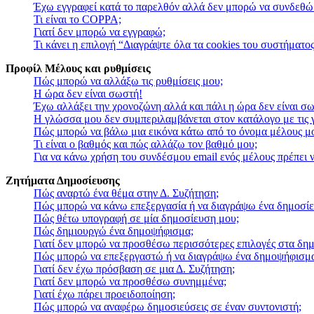
Έχω εγγραφεί κατά το παρελθόν αλλά δεν μπορώ να συνδεθώ
Τι είναι το COPPA;
Γιατί δεν μπορώ να εγγραφώ;
Τι κάνει η επιλογή “Διαγράψτε όλα τα cookies του συστήματος
Προφίλ Μέλους και ρυθμίσεις
Πώς μπορώ να αλλάξω τις ρυθμίσεις μου;
Η ώρα δεν είναι σωστή!
Έχω αλλάξει την χρονοζώνη αλλά και πάλι η ώρα δεν είναι σ
Η γλώσσα μου δεν συμπεριλαμβάνεται στον κατάλογο με τις
Πώς μπορώ να βάλω μια εικόνα κάτω από το όνομα μέλους μ
Τι είναι ο βαθμός και πώς αλλάζω τον βαθμό μου;
Για να κάνω χρήση του συνδέσμου email ενός μέλους πρέπει ν
Ζητήματα Δημοσίευσης
Πώς αναρτώ ένα θέμα στην Δ. Συζήτηση;
Πώς μπορώ να κάνω επεξεργασία ή να διαγράψω ένα δημοσίε
Πώς θέτω υπογραφή σε μία δημοσίευση μου;
Πώς δημιουργώ ένα δημοψήφισμα;
Γιατί δεν μπορώ να προσθέσω περισσότερες επιλογές στα δη
Πώς μπορώ να επεξεργαστώ ή να διαγράψω ένα δημοψήφισμ
Γιατί δεν έχω πρόσβαση σε μια Δ. Συζήτηση;
Γιατί δεν μπορώ να προσθέσω συνημμένα;
Γιατί έχω πάρει προειδοποίηση;
Πώς μπορώ να αναφέρω δημοσιεύσεις σε έναν συντονιστή;