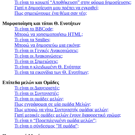
Τι είναι το κουμπί “Αποθήκευση” στην φόρμα δημοσίευσης;
Γιατί η δημοσίευση μου πρέπει να εγκριθεί;
Πως σημειώνουμε ένα θέμα σαν νέο;
Μορφοποίηση και τύποι Θ. Ενοτήτων
Τι είναι το BBCode;
Μπορώ να χρησιμοποιήσω HTML;
Τι είναι τα Smilies;
Μπορώ να δημοσιεύω μια εικόνα;
Τι είναι οι Γενικές Ανακοινώσεις;
Τι είναι οι Ανακοινώσεις;
Τι είναι οι Σημειώσεις;
Τι είναι η κλειδωμένη Θ. Ενότητα;
Τι είναι τα εικονίδια των Θ. Ενοτήτων;
Επίπεδα μελών και Ομάδες
Τι είναι οι Διαχειριστές;
Τι είναι οι Συντονιστές;
Τι είναι οι ομάδες μελών;
Πως εγγράφομαι σε μία ομάδα Μελών;
Πως μπορώ να γίνω Συντονιστής ομάδας μελών;
Γιατί μερικές ομάδες μελών έχουν διαφορετικό χρώμα;
Τι είναι η “Προεπιλεγμένη ομάδα μελών”;
Τι είναι ο σύνδεσμος "Η ομάδα”;