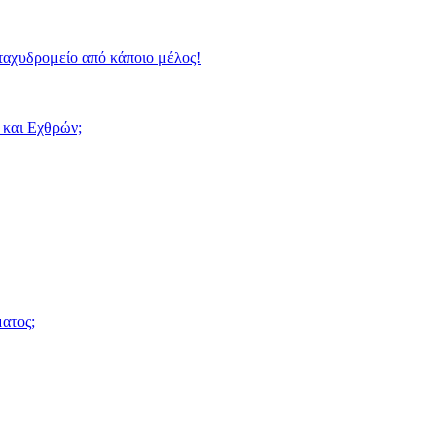
ταχυδρομείο από κάποιο μέλος!
 και Εχθρών;
ατος;