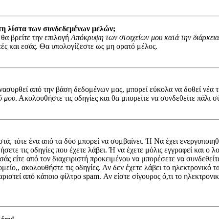
τη λίστα των συνδεδεμένων μελών;
 θα βρείτε την επιλογή
Απόκρυψη των στοιχείων μου κατά την διάρκεια
στές και εσάς. Θα υπολογίζεστε ως μη ορατό μέλος.
συρθεί από την βάση δεδομένων μας, μπορεί εύκολα να δοθεί νέα τιμ
ό μου
. Ακολουθήστε τις οδηγίες και θα μπορείτε να συνδεθείτε πάλι σ
στά, τότε ένα από τα δύο μπορεί να συμβαίνει. Ή Να έχει ενεργοποι
ήσετε τις οδηγίες που έχετε λάβει. Ή να έχετε μόλις εγγραφεί και ο
 εσάς είτε από τον διαχειριστή προκειμένου να μπορέσετε να συνδεθεί
μείο,, ακολουθήστε τις οδηγίες. Αν δεν έχετε λάβει το ηλεκτρονικό 
αριστεί από κάποιο φίλτρο spam. Αν είστε σίγουρος ό,τι το ηλεκτρον