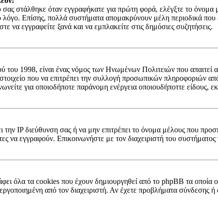
έον!
σας στάλθηκε όταν εγγραφήκατε για πρώτη φορά, ελέγξτε το όνομα μέ
ο λόγο. Επίσης, πολλά συστήματα απομακρύνουν μέλη περιοδικά που δ
ε να εγγραφείτε ξανά και να εμπλακείτε στις δημόσιες συζητήσεις.
ύ του 1998, είναι ένας νόμος των Ηνωμένων Πολιτειών που απαιτεί α
 στοιχείο που να επιτρέπει την συλλογή προσωπικών πληροφοριών απ
νωνείτε για οποιοδήποτε παράνομη ενέργεια οποιουδήποττε είδους, ε
ει την IP διεύθυνση σας ή να μην επιτρέπει το όνομα μέλους που προσ
τες να εγγραφούν. Επικοινωνήστε με τον διαχειριστή του συστήματος 
;
φει όλα τα cookies που έχουν δημιουργηθεί από το phpBB τα οποία ο
 ενεργοποιημένη από τον διαχειριστή. Αν έχετε προβλήματα σύνδεσης 