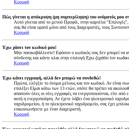
Κορυφή
Πώς γίνεται η απόκρυψη (μη συμπερίληψη) του ονόματός μου σ
Αυτό γίνεται από το μενού Προφίλ, στην καρτέλα "Επιλογές",
σας θα είναι ορατό μόνο από τους Διαχειριστές, τους Συντονι
Κορυφή
Έχω χάσει τον κωδικό μου!
Μην πανικοβάλλεστε! Εφόσον ο κωδικός σας δεν μπορεί να ανα
σύνδεσης και κάντε κλικ στην επιλογή
Έχω ξεχάσει τον κωδικ
Κορυφή
Έχω κάνει εγγραφή, αλλά δεν μπορώ να συνδεθώ!
Πρώτα, ελέγξτε το όνομα μέλους και τον κωδικό. Αν είναι σω
επιλέξει Είμαι κάτω των 13 ετών, οπότε θα πρέπει να ακολουθ
απαιτούν όλες οι νέες εγγραφές να ενεργοποιούνται, είτε από
αυτή η ενεργοποίηση. Αν έχετε λάβει ένα ηλεκτρονικό ταχυδρο
ταχυδρομείου, ή το ηλεκτρονικό ταχυδρομείο, σας έχει μπλοκ
επικοινωνήσετε με έναν διαχειριστή.
Κορυφή