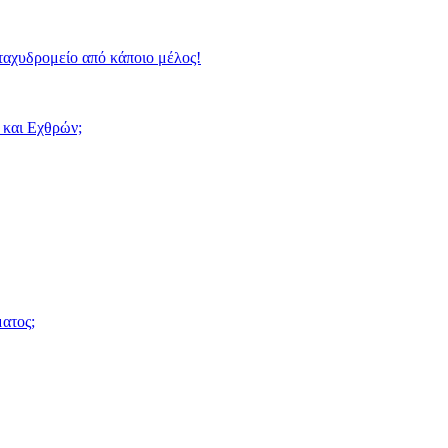
ταχυδρομείο από κάποιο μέλος!
 και Εχθρών;
ατος;