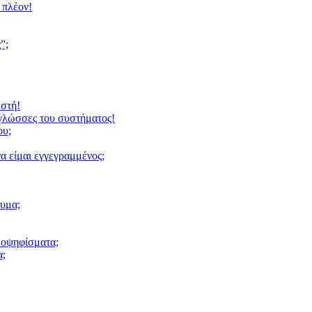
 πλέον!
”;
ωστή!
 γλώσσες του συστήματος!
ου;
α είμαι εγγεγραμμένος;
υμα;
μοψηφίσματα;
α;