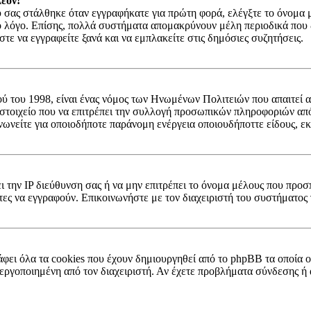
έον!
σας στάλθηκε όταν εγγραφήκατε για πρώτη φορά, ελέγξτε το όνομα μέ
ο λόγο. Επίσης, πολλά συστήματα απομακρύνουν μέλη περιοδικά που δ
ε να εγγραφείτε ξανά και να εμπλακείτε στις δημόσιες συζητήσεις.
ύ του 1998, είναι ένας νόμος των Ηνωμένων Πολιτειών που απαιτεί α
 στοιχείο που να επιτρέπει την συλλογή προσωπικών πληροφοριών απ
νωνείτε για οποιοδήποτε παράνομη ενέργεια οποιουδήποττε είδους, ε
ει την IP διεύθυνση σας ή να μην επιτρέπει το όνομα μέλους που προσ
τες να εγγραφούν. Επικοινωνήστε με τον διαχειριστή του συστήματος 
;
φει όλα τα cookies που έχουν δημιουργηθεί από το phpBB τα οποία ο
 ενεργοποιημένη από τον διαχειριστή. Αν έχετε προβλήματα σύνδεσης 