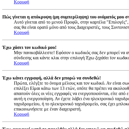
Κορυφή
Πώς γίνεται η απόκρυψη (μη συμπερίληψη) του ονόματός μου σ
Αυτό γίνεται από το μενού Προφίλ, στην καρτέλα "Επιλογές",
σας θα είναι ορατό μόνο από τους Διαχειριστές, τους Συντονι
Κορυφή
Έχω χάσει τον κωδικό μου!
Μην πανικοβάλλεστε! Εφόσον ο κωδικός σας δεν μπορεί να ανα
σύνδεσης και κάντε κλικ στην επιλογή
Έχω ξεχάσει τον κωδικ
Κορυφή
Έχω κάνει εγγραφή, αλλά δεν μπορώ να συνδεθώ!
Πρώτα, ελέγξτε το όνομα μέλους και τον κωδικό. Αν είναι σω
επιλέξει Είμαι κάτω των 13 ετών, οπότε θα πρέπει να ακολουθ
απαιτούν όλες οι νέες εγγραφές να ενεργοποιούνται, είτε από
αυτή η ενεργοποίηση. Αν έχετε λάβει ένα ηλεκτρονικό ταχυδρο
ταχυδρομείου, ή το ηλεκτρονικό ταχυδρομείο, σας έχει μπλοκ
επικοινωνήσετε με έναν διαχειριστή.
Κορυφή