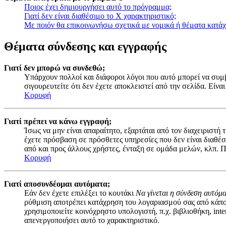
Ποιος έχει δημιουργήσει αυτό το πρόγραμμα;
Γιατί δεν είναι διαθέσιμο το Χ χαρακτηριστικό;
Με ποιόν θα επικοινωνήσω σχετικά με νομικά ή θέματα κατά
Θέματα σύνδεσης και εγγραφής
Γιατί δεν μπορώ να συνδεθώ;
Υπάρχουν πολλοί και διάφοροι λόγοι που αυτό μπορεί να συμβε
σιγουρευτείτε ότι δεν έχετε αποκλειστεί από την σελίδα. Είναι
Κορυφή
Γιατί πρέπει να κάνω εγγραφή;
Ίσως να μην είναι απαραίτητο, εξαρτάται από τον διαχειριστή
έχετε πρόσβαση σε πρόσθετες υπηρεσίες που δεν είναι διαθέ
από και προς άλλους χρήστες, ένταξη σε ομάδα μελών, κλπ. Π
Κορυφή
Γιατί αποσυνδέομαι αυτόματα;
Εάν δεν έχετε επιλέξει το κουτάκι
Να γίνεται η σύνδεση αυτόμ
ρύθμιση αποτρέπει κατάχρηση του λογαριασμού σας από κάποι
χρησιμοποιείτε κοινόχρηστο υπολογιστή, π.χ. βιβλιοθήκη, inte
απενεργοποιήσει αυτό το χαρακτηριστικό.