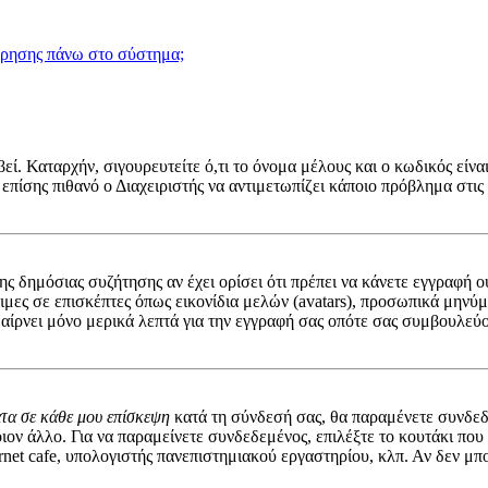
χρησης πάνω στο σύστημα;
ί. Καταρχήν, σιγουρευτείτε ό,τι το όνομα μέλους και ο κωδικός είναι
 επίσης πιθανό ο Διαχειριστής να αντιμετωπίζει κάποιο πρόβλημα στις ρ
 της δημόσιας συζήτησης αν έχει ορίσει ότι πρέπει να κάνετε εγγραφ
σιμες σε επισκέπτες όπως εικονίδια μελών (avatars), προσωπικά μην
αίρνει μόνο μερικά λεπτά για την εγγραφή σας οπότε σας συμβουλεύο
ατα σε κάθε μου επίσκεψη
κατά τη σύνδεσή σας, θα παραμένετε συνδεδ
ον άλλο. Για να παραμείνετε συνδεδεμένος, επιλέξτε το κουτάκι που
rnet cafe, υπολογιστής πανεπιστημιακού εργαστηρίου, κλπ. Αν δεν μπορε