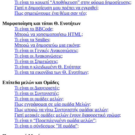
Τι είναι το κουμπί “Αποθήκευση” στην φόρμα δημοσίευσης;
Γιατί η δημοσίευση μου πρέπει να εγκριθεί;
Πως σημειώνουμε ένα θέμα σαν νέο;
Μορφοποίηση και τύποι Θ. Ενοτήτων
Τι είναι το BBCode;
Μπορώ να χρησιμοποιήσω HTML;
Τι είναι τα Smilies;
Μπορώ να δημοσιεύω μια εικόνα;
Τι είναι οι Γενικές Ανακοινώσεις;
Τι είναι οι Ανακοινώσεις;
Τι είναι οι Σημειώσεις;
Τι είναι η κλειδωμένη Θ. Ενότητα;
Τι είναι τα εικονίδια των Θ. Ενοτήτων;
Επίπεδα μελών και Ομάδες
Τι είναι οι Διαχειριστές;
Τι είναι οι Συντονιστές;
Τι είναι οι ομάδες μελών;
Πως εγγράφομαι σε μία ομάδα Μελών;
Πως μπορώ να γίνω Συντονιστής ομάδας μελών;
Γιατί μερικές ομάδες μελών έχουν διαφορετικό χρώμα;
Τι είναι η “Προεπιλεγμένη ομάδα μελών”;
Τι είναι ο σύνδεσμος "Η ομάδα”;