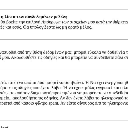
τη λίστα των συνδεδεμένων μελών;
 θα βρείτε την επιλογή
Απόκρυψη των στοιχείων μου κατά την διάρκεια
στές και εσάς. Θα υπολογίζεστε ως μη ορατό μέλος.
συρθεί από την βάση δεδομένων μας, μπορεί εύκολα να δοθεί νέα τιμ
ό μου
. Ακολουθήστε τις οδηγίες και θα μπορείτε να συνδεθείτε πάλι σ
στά, τότε ένα από τα δύο μπορεί να συμβαίνει. Ή Να έχει ενεργοποι
ήσετε τις οδηγίες που έχετε λάβει. Ή να έχετε μόλις εγγραφεί και ο
 εσάς είτε από τον διαχειριστή προκειμένου να μπορέσετε να συνδεθεί
μείο,, ακολουθήστε τις οδηγίες. Αν δεν έχετε λάβει το ηλεκτρονικό 
αριστεί από κάποιο φίλτρο spam. Αν είστε σίγουρος ό,τι το ηλεκτρον