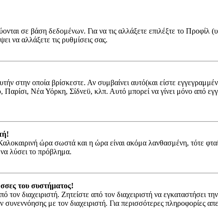
ύονται σε βάση δεδομένων. Για να τις αλλάξετε επιλέξτε το Προφίλ 
ψει να αλλάξετε τις ρυθμίσεις σας.
αυτήν στην οποία βρίσκεστε. Αν συμβαίνει αυτό(και είστε εγγεγραμμέ
νο, Παρίσι, Νέα Υόρκη, Σίδνεϋ, κλπ. Αυτό μπορεί να γίνει μόνο από ε
τή!
ν Καλοκαιρινή ώρα σωστά και η ώρα είναι ακόμα λανθασμένη, τότε φτα
 να λύσει το πρόβλημα.
ώσσες του συστήματος!
πό τον διαχειριστή. Ζητείστε από τον διαχειριστή να εγκαταστήσει τη
ιν συνεννόησης με τον διαχειριστή. Για περισσότερες πληροφορίες α