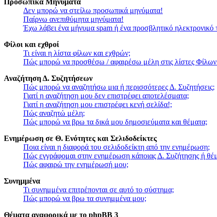
Προσωπικά Μηνύματα
Δεν μπορώ να στείλω προσωπικά μηνύματα!
Παίρνω ανεπιθύμητα μηνύματα!
Έχω λάβει ένα μήνυμα spam ή ένα προσβλητικό ηλεκτρονικό 
Φίλοι και εχθροί
Τι είναι η λίστα φίλων και εχθρών;
Πώς μπορώ να προσθέσω / αφαιρέσω μέλη στις λίστες Φίλων
Αναζήτηση Δ. Συζητήσεων
Πώς μπορώ να αναζητήσω μια ή περισσότερες Δ. Συζητήσεις;
Γιατί η αναζήτηση μου δεν επιστρέφει αποτελέσματα;
Γιατί η αναζήτηση μου επιστρέφει κενή σελίδα!;
Πώς αναζητώ μέλη;
Πώς μπορώ να βρω τα δικά μου δημοσιεύματα και θέματα;
Ενημέρωση σε Θ. Ενότητες και Σελιδοδείκτες
Ποια είναι η διαφορά του σελιδοδείκτη από την ενημέρωση;
Πώς εγγράφομαι στην ενημέρωση κάποιας Δ. Συζήτησης ή θέμ
Πώς αφαιρώ την ενημέρωσή μου;
Συνημμένα
Τι συνημμένα επιτρέπονται σε αυτό το σύστημα;
Πώς μπορώ να βρω τα συνημμένα μου;
Θέματα αναφορικά με το phpBB 3