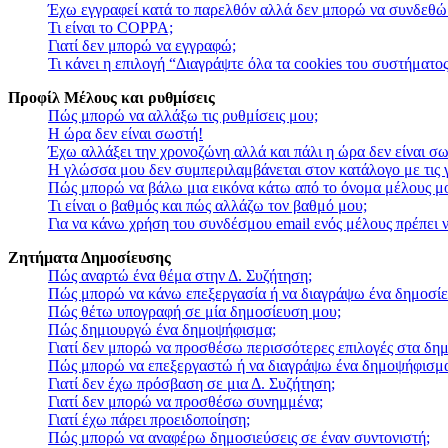
Έχω εγγραφεί κατά το παρελθόν αλλά δεν μπορώ να συνδεθώ
Τι είναι το COPPA;
Γιατί δεν μπορώ να εγγραφώ;
Τι κάνει η επιλογή “Διαγράψτε όλα τα cookies του συστήματος
Προφίλ Μέλους και ρυθμίσεις
Πώς μπορώ να αλλάξω τις ρυθμίσεις μου;
Η ώρα δεν είναι σωστή!
Έχω αλλάξει την χρονοζώνη αλλά και πάλι η ώρα δεν είναι σ
Η γλώσσα μου δεν συμπεριλαμβάνεται στον κατάλογο με τις
Πώς μπορώ να βάλω μια εικόνα κάτω από το όνομα μέλους μ
Τι είναι ο βαθμός και πώς αλλάζω τον βαθμό μου;
Για να κάνω χρήση του συνδέσμου email ενός μέλους πρέπει ν
Ζητήματα Δημοσίευσης
Πώς αναρτώ ένα θέμα στην Δ. Συζήτηση;
Πώς μπορώ να κάνω επεξεργασία ή να διαγράψω ένα δημοσίε
Πώς θέτω υπογραφή σε μία δημοσίευση μου;
Πώς δημιουργώ ένα δημοψήφισμα;
Γιατί δεν μπορώ να προσθέσω περισσότερες επιλογές στα δη
Πώς μπορώ να επεξεργαστώ ή να διαγράψω ένα δημοψήφισμ
Γιατί δεν έχω πρόσβαση σε μια Δ. Συζήτηση;
Γιατί δεν μπορώ να προσθέσω συνημμένα;
Γιατί έχω πάρει προειδοποίηση;
Πώς μπορώ να αναφέρω δημοσιεύσεις σε έναν συντονιστή;