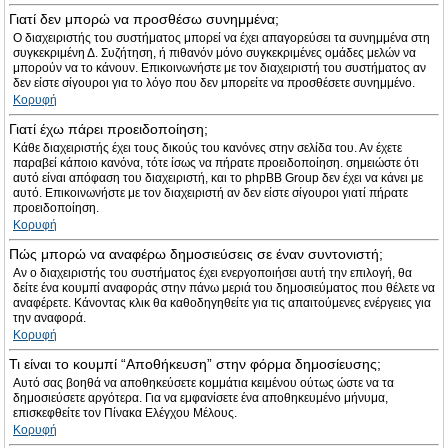
Γιατί δεν μπορώ να προσθέσω συνημμένα;
Ο διαχειριστής του συστήματος μπορεί να έχει απαγορεύσει τα συνημμένα στη
συγκεκριμένη Δ. Συζήτηση, ή πιθανόν μόνο συγκεκριμένες ομάδες μελών να
μπορούν να το κάνουν. Επικοινωνήστε με τον διαχειριστή του συστήματος αν
δεν είστε σίγουροι για το λόγο που δεν μπορείτε να προσθέσετε συνημμένο.
Κορυφή
Γιατί έχω πάρει προειδοποίηση;
Κάθε διαχειριστής έχει τους δικούς του κανόνες στην σελίδα του. Αν έχετε
παραβεί κάποιο κανόνα, τότε ίσως να πήρατε προειδοποίηση. σημειώστε ότι
αυτό είναι απόφαση του διαχειριστή, και το phpBB Group δεν έχει να κάνει με
αυτό. Επικοινωνήστε με τον διαχειριστή αν δεν είστε σίγουροι γιατί πήρατε
προειδοποίηση.
Κορυφή
Πώς μπορώ να αναφέρω δημοσιεύσεις σε έναν συντονιστή;
Αν ο διαχειριστής του συστήματος έχει ενεργοποιήσει αυτή την επιλογή, θα
δείτε ένα κουμπί αναφοράς στην πάνω μεριά του δημοσιεύματος που θέλετε να
αναφέρετε. Κάνοντας κλικ θα καθοδηγηθείτε για τις απαιτούμενες ενέργειες για
την αναφορά.
Κορυφή
Τι είναι το κουμπί “Αποθήκευση” στην φόρμα δημοσίευσης;
Αυτό σας βοηθά να αποθηκεύσετε κομμάτια κειμένου ούτως ώστε να τα
δημοσιεύσετε αργότερα. Για να εμφανίσετε ένα αποθηκευμένο μήνυμα,
επισκεφθείτε τον Πίνακα Ελέγχου Μέλους.
Κορυφή