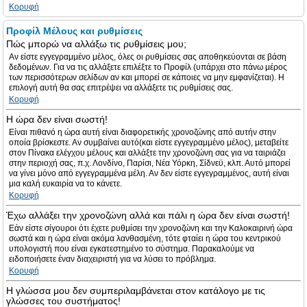
Κορυφή
Προφίλ Μέλους και ρυθμίσεις
Πώς μπορώ να αλλάξω τις ρυθμίσεις μου;
Αν είστε εγγεγραμμένο μέλος, όλες οι ρυθμίσεις σας αποθηκεύονται σε βάση
δεδομένων. Για να τις αλλάξετε επιλέξτε το Προφίλ (υπάρχει στο πάνω μέρος
των περισσότερων σελίδων αν και μπορεί σε κάποιες να μην εμφανίζεται). Η
επιλογή αυτή θα σας επιτρέψει να αλλάξετε τις ρυθμίσεις σας.
Κορυφή
Η ώρα δεν είναι σωστή!
Είναι πιθανό η ώρα αυτή είναι διαφορετικής χρονοζώνης από αυτήν στην
οποία βρίσκεστε. Αν συμβαίνει αυτό(και είστε εγγεγραμμένο μέλος), μεταβείτε
στον Πίνακα ελέγχου μέλους και αλλάξτε την χρονοζώνη σας για να ταιριάζει
στην περιοχή σας, π.χ. Λονδίνο, Παρίσι, Νέα Υόρκη, Σίδνεϋ, κλπ. Αυτό μπορεί
να γίνει μόνο από εγγεγραμμένα μέλη. Αν δεν είστε εγγεγραμμένος, αυτή είναι
μια καλή ευκαιρία να το κάνετε.
Κορυφή
Έχω αλλάξει την χρονοζώνη αλλά και πάλι η ώρα δεν είναι σωστή!
Εάν είστε σίγουροι ότι έχετε ρυθμίσει την χρονοζώνη και την Καλοκαιρινή ώρα
σωστά και η ώρα είναι ακόμα λανθασμένη, τότε φταίει η ώρα του κεντρικού
υπολογιστή που είναι εγκατεστημένο το σύστημα. Παρακαλούμε να
ειδοποιήσετε έναν διαχειριστή για να λύσει το πρόβλημα.
Κορυφή
Η γλώσσα μου δεν συμπεριλαμβάνεται στον κατάλογο με τις
γλώσσες του συστήματος!