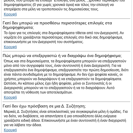
μέλους που μπορεί να επιλέξει “Επιλογές ανά μέλος”, χρονικό περιθώριο του
δημοψηφίσματος (0 για χωρίς χρονικά όρια) και τέλος την επιλογή να
επιτρέψετε στα μέλη να τροποποιούν τις δημοσιεύσεις τους.
Κορυφή
Γιατί δεν μπορώ να προσθέσω περισσότερες επιλογές στα
δημοψηφίσματα;
Το όριο για τις επιλογές στα δημοψηφίσματα τίθεται από τον Διαχειριστή. Αν
νομίζετε ότι χρειάζονται περισσότερες επιλογές στο δικό σας δημοψήφισμα,
επικοινωνήστε με τον Διαχειριστή του συστήματος.
Κορυφή
Πώς μπορώ να επεξεργαστώ ή να διαγράψω ένα δημοψήφισμα;
Όπως και στα δημοσιεύματα, τα δημοψηφίσματα μπορούν να επεξεργαστούν
μόνο από τον συγγραφέα τους, έναν συντονιστή ή έναν Διαχειριστή. Για να
επεξεργαστείτε ένα δημοψήφισμα, επεξεργαστείτε την πρώτη δημοσίευση, διότι
είναι πάντα συνδεδεμένη με το δημοψήφισμα. Αν δεν έχει ψηφίσει κανείς, οι
χρήστες μπορούν να διαγράψουν ή να επεξεργαστούν τα δημοψηφίσματα.
Ωστόσο, Αν κάποιο μέλος έχει ήδη ψηφίσει, μόνο οι Συντονιστές ή οι
Διαχειριστές μπορούν να το επεξεργαστούν ή να το διαγράψουν. Αυτό
αποτρέπει τη νόθευση των αποτελεσμάτων.
Κορυφή
Γιατί δεν έχω πρόσβαση σε μια Δ. Συζήτηση;
Μερικές Δ. Συζητήσεις είναι αποκλειστικές για συγκεκριμένα μέλη ή ομάδες. Για
να δείτε, να διαβάσετε, να απαντήσετε ή για οποιαδήποτε άλλη ενέργεια
χρειάζεστε ειδική άδεια. Επικοινωνήστε με έναν συντονιστή ή έναν διαχειριστή
για να λάβατε την άδεια.
Κορυφή