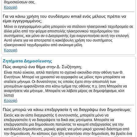
δημοσιεύσεων σας.
Κορυφή
Για να κάνω χρήση του συνδέσμου email ενός μέλους πρέπει να
είμαι εγγεγραμμένος;
Μόνο οι εγγεγραμμένοι μέλη μπορούν να στείλουν ηλεκτρονικό ταχυδρομείο σε
άλλα μέλη από την φόρμα αποστολής ηλεκτρονικού ταχυδρομείου του
συστήματος, και μόνο αν ο Διαχειριστής έχει ενεργοποιήσει αυτή την επιλογή.
Αυτό γίνετε για να αποτραπεί η κακόβουλη χρήση του συστήματος
ηλεκτρονικού ταχυδρομείου από ανώνυμα μέλη.
Κορυφή
Ζητήματα Δημοσίευσης
Πώς αναρτώ ένα θέμα στην Δ. Συζήτηση;
Είναι πολύ εύκολο, απλά πατήστε το σχετικό εικονίδιο στην οθόνη των Θ.
Ενοτήτων. Μπορεί να χρειαστεί να εγγραφείτε ως μέλος πριν μπορέσετε να
στείλετε μήνυμα. Οι δυνατότητες τις οποίες έχετε στην αποστολή των
μηνυμάτων εμφανίζονται στο κάτω τμήμα της οθόνης π.χ. (στη Μπορείτε να
αναρτήσετε νέο μήνυμα , Μπορείτε να λάβετε μέρος σε δημοψήφισμα, κλπ
λίστα)
Κορυφή
Πώς μπορώ να κάνω επεξεργασία ή να διαγράψω ένα δημοσίευμα;
Εκτός και αν είστε διαχειριστής ή συντονιστής, μπορείτε μόνο να
επεξεργαστείτε ή να διαγράψετε τα δικά σας μηνύματα. Μπορείτε να
επεξεργαστείτε μια δημοσίευση πατώντας το κουμπί επεξεργασίας για την
κατάλληλη δημοσίευση, μερικές φορές για μόνο μικρό χρονικό διάστημα από
την δημοσίευση. Αν κάποιος έχει ήδη απαντήσει στην δημοσίεση, θα βρείτε ένα