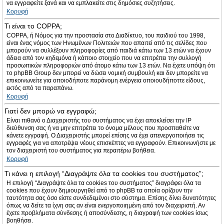
να εγγραφείτε ξανά και να εμπλακείτε στις δημόσιες συζητήσεις.
Κορυφή
Τι είναι το COPPA;
COPPA, ή Νόμος για την προστασία στο Διαδίκτυο, του παιδιού του 1998,
είναι ένας νόμος των Ηνωμένων Πολιτειών που απαιτεί από τις σελίδες που
μπορούν να συλλέξουν πληροφορίες από παιδιά κάτω των 13 ετών να έχουν
άδεια από τον κηδεμόνα ή κάποιο στοιχείο που να επιτρέπει την συλλογή
προσωπικών πληροφοριών από άτομο κάτω των 13 ετών. Να έχετε υπόψη ότι
το phpBB Group δεν μπορεί να δώσει νομική συμβουλή και δεν μπορείτε να
επικοινωνείτε για οποιοδήποτε παράνομη ενέργεια οποιουδήποττε είδους,
εκτός από τα παραπάνω.
Κορυφή
Γιατί δεν μπορώ να εγγραφώ;
Είναι πιθανό ο Διαχειριστής του συστήματος να έχει αποκλείσει την IP
διεύθυνση σας ή να μην επιτρέπει το όνομα μέλους που προσπαθείτε να
κάνετε εγγραφή. Ο Διαχειριστής μπορεί επίσης να έχει απενεργοποιήσει τις
εγγραφές για να αποτρέψει νέους επισκέπτες να εγγραφούν. Επικοινωνήστε με
τον διαχειριστή του συστήματος για περαιτέρω βοήθεια.
Κορυφή
Τι κάνει η επιλογή “Διαγράψτε όλα τα cookies του συστήματος”;
Η επιλογή “Διαγράψτε όλα τα cookies του συστήματος” διαγράφει όλα τα
cookies που έχουν δημιουργηθεί από το phpBB τα οποία ορίζουν την
ταυτότητα σας όσο είστε συνδεδεμένοι στο σύστημα. Επίσης δίνει δυνατότητες
όπως να δείτε τα ίχνη σας αν είναι ενεργοποιημένη από τον διαχειριστή. Αν
έχετε προβλήματα σύνδεσης ή αποσύνδεσης, η διαγραφή των cookies ίσως
βοηθήσει.