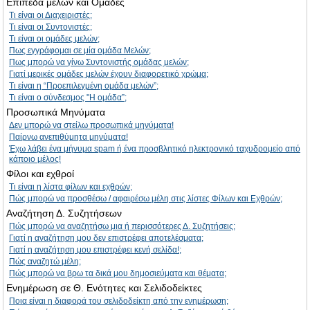
Επίπεδα μελών και Ομάδες
Τι είναι οι Διαχειριστές;
Τι είναι οι Συντονιστές;
Τι είναι οι ομάδες μελών;
Πως εγγράφομαι σε μία ομάδα Μελών;
Πως μπορώ να γίνω Συντονιστής ομάδας μελών;
Γιατί μερικές ομάδες μελών έχουν διαφορετικό χρώμα;
Τι είναι η “Προεπιλεγμένη ομάδα μελών”;
Τι είναι ο σύνδεσμος "Η ομάδα”;
Προσωπικά Μηνύματα
Δεν μπορώ να στείλω προσωπικά μηνύματα!
Παίρνω ανεπιθύμητα μηνύματα!
Έχω λάβει ένα μήνυμα spam ή ένα προσβλητικό ηλεκτρονικό ταχυδρομείο από
κάποιο μέλος!
Φίλοι και εχθροί
Τι είναι η λίστα φίλων και εχθρών;
Πώς μπορώ να προσθέσω / αφαιρέσω μέλη στις λίστες Φίλων και Εχθρών;
Αναζήτηση Δ. Συζητήσεων
Πώς μπορώ να αναζητήσω μια ή περισσότερες Δ. Συζητήσεις;
Γιατί η αναζήτηση μου δεν επιστρέφει αποτελέσματα;
Γιατί η αναζήτηση μου επιστρέφει κενή σελίδα!;
Πώς αναζητώ μέλη;
Πώς μπορώ να βρω τα δικά μου δημοσιεύματα και θέματα;
Ενημέρωση σε Θ. Ενότητες και Σελιδοδείκτες
Ποια είναι η διαφορά του σελιδοδείκτη από την ενημέρωση;