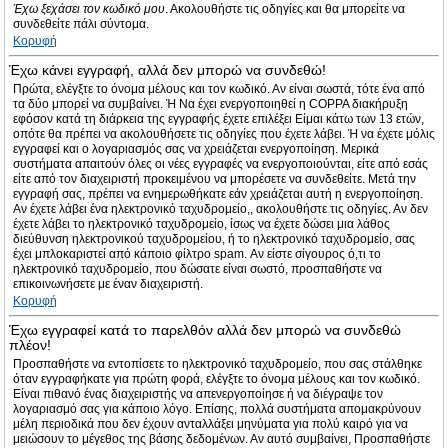
Έχω ξεχάσει τον κωδικό μου
. Ακολουθήστε τις οδηγίες και θα μπορείτε να
συνδεθείτε πάλι σύντομα.
Κορυφή
Έχω κάνει εγγραφή, αλλά δεν μπορώ να συνδεθώ!
Πρώτα, ελέγξτε το όνομα μέλους και τον κωδικό. Αν είναι σωστά, τότε ένα από
τα δύο μπορεί να συμβαίνει. Ή Να έχει ενεργοποιηθεί η COPPA διακήρυξη
εφόσον κατά τη διάρκεια της εγγραφής έχετε επιλέξει Είμαι κάτω των 13 ετών,
οπότε θα πρέπει να ακολουθήσετε τις οδηγίες που έχετε λάβει. Ή να έχετε μόλις
εγγραφεί και ο λογαριασμός σας να χρειάζεται ενεργοποίηση. Μερικά
συστήματα απαιτούν όλες οι νέες εγγραφές να ενεργοποιούνται, είτε από εσάς
είτε από τον διαχειριστή προκειμένου να μπορέσετε να συνδεθείτε. Μετά την
εγγραφή σας, πρέπει να ενημερωθήκατε εάν χρειάζεται αυτή η ενεργοποίηση.
Αν έχετε λάβει ένα ηλεκτρονικό ταχυδρομείο,, ακολουθήστε τις οδηγίες. Αν δεν
έχετε λάβει το ηλεκτρονικό ταχυδρομείο, ίσως να έχετε δώσει μια λάθος
διεύθυνση ηλεκτρονικού ταχυδρομείου, ή το ηλεκτρονικό ταχυδρομείο, σας
έχει μπλοκαριστεί από κάποιο φίλτρο spam. Αν είστε σίγουρος ό,τι το
ηλεκτρονικό ταχυδρομείο, που δώσατε είναι σωστό, προσπαθήστε να
επικοινωνήσετε με έναν διαχειριστή.
Κορυφή
Έχω εγγραφεί κατά το παρελθόν αλλά δεν μπορώ να συνδεθώ
πλέον!
Προσπαθήστε να εντοπίσετε το ηλεκτρονικό ταχυδρομείο, που σας στάλθηκε
όταν εγγραφήκατε για πρώτη φορά, ελέγξτε το όνομα μέλους και τον κωδικό.
Είναι πιθανό ένας διαχειριστής να απενεργοποίησε ή να διέγραψε τον
λογαριασμό σας για κάποιο λόγο. Επίσης, πολλά συστήματα απομακρύνουν
μέλη περιοδικά που δεν έχουν ανταλλάξει μηνύματα για πολύ καιρό για να
μειώσουν το μέγεθος της βάσης δεδομένων. Αν αυτό συμβαίνει, Προσπαθήστε