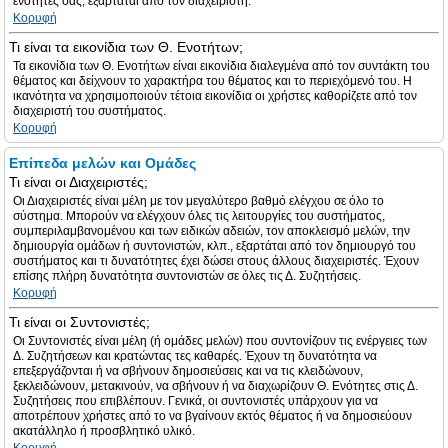
ενότητες σας, εξαρτάται από τον διαχειριστή.
Κορυφή
Τι είναι τα εικονίδια των Θ. Ενοτήτων;
Τα εικονίδια των Θ. Ενοτήτων είναι εικονίδια διαλεγμένα από τον συντάκτη του
θέματος και δείχνουν το χαρακτήρα του θέματος και το περιεχόμενό του. Η
ικανότητα να χρησιμοποιούν τέτοια εικονίδια οι χρήστες καθορίζετε από τον
διαχειριστή του συστήματος.
Κορυφή
Επίπεδα μελών και Ομάδες
Τι είναι οι Διαχειριστές;
Οι Διαχειριστές είναι μέλη με τον μεγαλύτερο βαθμό ελέγχου σε όλο το
σύστημα. Μπορούν να ελέγχουν όλες τις λειτουργίες του συστήματος,
συμπεριλαμβανομένου και των ειδικών αδειών, τον αποκλεισμό μελών, την
δημιουργία ομάδων ή συντονιστών, κλπ., εξαρτάται από τον δημιουργό του
συστήματος και τι δυνατότητες έχει δώσει στους άλλους διαχειριστές. Έχουν
επίσης πλήρη δυνατότητα συντονιστών σε όλες τις Δ. Συζητήσεις.
Κορυφή
Τι είναι οι Συντονιστές;
Οι Συντονιστές είναι μέλη (ή ομάδες μελών) που συντονίζουν τις ενέργειες των
Δ. Συζητήσεων και κρατώντας τες καθαρές. Έχουν τη δυνατότητα να
επεξεργάζονται ή να σβήνουν δημοσιεύσεις και να τις κλειδώνουν,
ξεκλειδώνουν, μετακινούν, να σβήνουν ή να διαχωρίζουν Θ. Ενότητες στις Δ.
Συζητήσεις που επιβλέπουν. Γενικά, οι συντονιστές υπάρχουν για να
αποτρέπουν χρήστες από το να βγαίνουν εκτός θέματος ή να δημοσιεύουν
ακατάλληλο ή προσβλητικό υλικό.