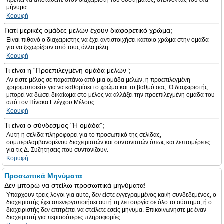
πρέπει να αποταθείτε στον διαχειριστή του συστήματος, στέλνοντας του ένα
μήνυμα.
Κορυφή
Γιατί μερικές ομάδες μελών έχουν διαφορετικό χρώμα;
Είναι πιθανό ο διαχειριστής να έχει αντιστοιχήσει κάποιο χρώμα στην ομάδα
για να ξεχωρίζουν από τους άλλα μέλη.
Κορυφή
Τι είναι η “Προεπιλεγμένη ομάδα μελών”;
Αν είστε μέλος σε παραπάνω από μια ομάδα μελών, η προεπιλεγμένη
χρησιμοποιείτε για να καθορίσει το χρώμα και το βαθμό σας. Ο διαχειριστής
μπορεί να δώσει δικαίωμα στο μέλος να αλλάξει την προεπιλεγμένη ομάδα του
από τον Πίνακα Ελέγχου Μέλους.
Κορυφή
Τι είναι ο σύνδεσμος "Η ομάδα”;
Αυτή η σελίδα πληροφορεί για το προσωπικό της σελίδας,
συμπεριλαμβανομένου διαχειριστών και συντονιστών όπως και λεπτομέρειες
για τις Δ. Συζητήσεις που συντονίζουν.
Κορυφή
Προσωπικά Μηνύματα
Δεν μπορώ να στείλω προσωπικά μηνύματα!
Υπάρχουν τρεις λόγοι για αυτό, δεν είστε εγγεγραμμένος και/ή συνδεδεμένος, ο
διαχειριστής έχει απενεργοποιήσει αυτή τη λειτουργία σε όλο το σύστημα, ή ο
διαχειριστής δεν επιτρέπει να στείλετε εσείς μήνυμα. Επικοινωνήστε με έναν
διαχειριστή για περισσότερες πληροφορίες.