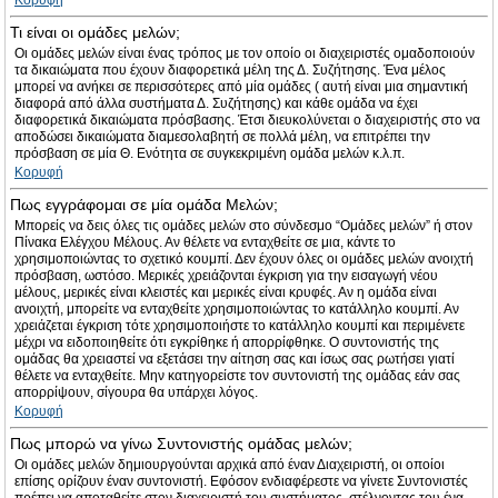
Κορυφή
Τι είναι οι ομάδες μελών;
Οι ομάδες μελών είναι ένας τρόπος με τον οποίο οι διαχειριστές ομαδοποιούν
τα δικαιώματα που έχουν διαφορετικά μέλη της Δ. Συζήτησης. Ένα μέλος
μπορεί να ανήκει σε περισσότερες από μία ομάδες ( αυτή είναι μια σημαντική
διαφορά από άλλα συστήματα Δ. Συζήτησης) και κάθε ομάδα να έχει
διαφορετικά δικαιώματα πρόσβασης. Έτσι διευκολύνεται ο διαχειριστής στο να
αποδώσει δικαιώματα διαμεσολαβητή σε πολλά μέλη, να επιτρέπει την
πρόσβαση σε μία Θ. Ενότητα σε συγκεκριμένη ομάδα μελών κ.λ.π.
Κορυφή
Πως εγγράφομαι σε μία ομάδα Μελών;
Μπορείς να δεις όλες τις ομάδες μελών στο σύνδεσμο “Ομάδες μελών” ή στον
Πίνακα Ελέγχου Μέλους. Αν θέλετε να ενταχθείτε σε μια, κάντε το
χρησιμοποιώντας το σχετικό κουμπί. Δεν έχουν όλες οι ομάδες μελών ανοιχτή
πρόσβαση, ωστόσο. Μερικές χρειάζονται έγκριση για την εισαγωγή νέου
μέλους, μερικές είναι κλειστές και μερικές είναι κρυφές. Αν η ομάδα είναι
ανοιχτή, μπορείτε να ενταχθείτε χρησιμοποιώντας το κατάλληλο κουμπί. Αν
χρειάζεται έγκριση τότε χρησιμοποιήστε το κατάλληλο κουμπί και περιμένετε
μέχρι να ειδοποιηθείτε ότι εγκρίθηκε ή απορρίφθηκε. Ο συντονιστής της
ομάδας θα χρειαστεί να εξετάσει την αίτηση σας και ίσως σας ρωτήσει γιατί
θέλετε να ενταχθείτε. Μην κατηγορείστε τον συντονιστή της ομάδας εάν σας
απορρίψουν, σίγουρα θα υπάρχει λόγος.
Κορυφή
Πως μπορώ να γίνω Συντονιστής ομάδας μελών;
Οι ομάδες μελών δημιουργούνται αρχικά από έναν Διαχειριστή, οι οποίοι
επίσης ορίζουν έναν συντονιστή. Εφόσον ενδιαφέρεστε να γίνετε Συντονιστές