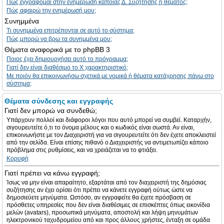
Πώς εγγράφομαι στην ενημέρωση κάποιας Δ. Συζήτησης ή θέματος;
Πώς αφαιρώ την ενημέρωσή μου;
Συνημμένα
Τι συνημμένα επιτρέπονται σε αυτό το σύστημα;
Πώς μπορώ να βρω τα συνημμένα μου;
Θέματα αναφορικά με το phpBB 3
Ποιος έχει δημιουργήσει αυτό το πρόγραμμα;
Γιατί δεν είναι διαθέσιμο το Χ χαρακτηριστικό;
Με ποιόν θα επικοινωνήσω σχετικά με νομικά ή θέματα κατάχρησης πάνω στο
σύστημα;
Θέματα σύνδεσης και εγγραφής
Γιατί δεν μπορώ να συνδεθώ;
Υπάρχουν πολλοί και διάφοροι λόγοι που αυτό μπορεί να συμβεί. Καταρχήν,
σιγουρευτείτε ό,τι το όνομα μέλους και ο κωδικός είναι σωστά. Αν είναι,
επικοινωνήστε με τον Διαχειριστή για να σιγουρευτείτε ότι δεν έχετε αποκλειστεί
από την σελίδα. Είναι επίσης πιθανό ο Διαχειριστής να αντιμετωπίζει κάποιο
πρόβλημα στις ρυθμίσεις, και να χρειάζεται να το φτιάξει.
Κορυφή
Γιατί πρέπει να κάνω εγγραφή;
Ίσως να μην είναι απαραίτητο, εξαρτάται από τον διαχειριστή της δημόσιας
συζήτησης αν έχει ορίσει ότι πρέπει να κάνετε εγγραφή ούτως ώστε να
δημοσιεύετε μηνύματα. Ωστόσο, αν εγγραφείτε θα έχετε πρόσβαση σε
πρόσθετες υπηρεσίες που δεν είναι διαθέσιμες σε επισκέπτες όπως εικονίδια
μελών (avatars), προσωπικά μηνύματα, αποστολή και λήψη μηνυμάτων
ηλεκτρονικού ταχυδρομείου από και προς άλλους χρήστες, ένταξη σε ομάδα