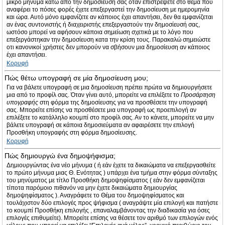
μικρό μήνυμα κάτω από την δημοσίευσή σας όταν επιστρέψετε στο θέμα που
αναφέρει το πόσες φορές έχετε επεξεργαστεί την δημοσίευση με ημερομηνία
και ώρα. Αυτό μόνο εμφανίζετε αν κάποιος έχει απαντήσει, δεν θα εμφανίζεται
αν ένας συντονιστής ή διαχειριστής επεξεργαστούν την δημοσίευσή σας,
ωστόσο μπορεί να αφήσουν κάποια σημείωση σχετικά με το λόγο που
επεξεργάστηκαν την δημοσίευση κατα την κρίση τους. Παρακαλώ σημειώστε
οτι κανονικοί χρήστες δεν μπορούν να σβήσουν μια δημοσίευση αν κάποιος
έχει απαντήσει.
Κορυφή
Πώς θέτω υπογραφή σε μία δημοσίευση μου;
Για να βάλετε υπογραφή σε μια δημοσίευση πρέπει πρώτα να δημιουργήσετε
μια από το προφίλ σας. Όταν γίνει αυτό, μπορείτε να επιλέξετε το
Προσάρτηση
υπογραφής
στη φόρμα της δημοσίευσης για να προσθέσετε την υπογραφή
σας. Μπορείτε επίσης να προσθέσετε μια υπογραφή ως προεπιλογή αν
επιλέξετε το κατάλληλο κουμπί στο προφίλ σας. Αν το κάνετε, μπορείτε να μην
βάλετε υπογραφή σε κάποια δημοσιεύματα αν αφαιρέσετε την επιλογή
Προσθήκη υπογραφής στη φόρμα δημοσίευσης.
Κορυφή
Πώς δημιουργώ ένα δημοψήφισμα;
Δημιουργώντας ένα νέο μήνυμα ( ή εάν έχετε τα δικαιώματα να επεξεργασθείτε
το πρώτο μήνυμα μιας Θ. Ενότητας ) υπάρχει ένα τμήμα στην φόρμα σύνταξης
του μηνύματος με τίτλο Προσθήκη δημοψηφίσματος ( εάν δεν εμφανίζεται
τίποτα παρόμοιο πιθανόν να μην έχετε δικαιώματα δημιουργίας
δημοψηφίσματος ). Αναγράφετε το Θέμα του δημοψηφίσματος και
τουλάχιστον δύο επιλογές προς ψήφισμα ( αναγράψτε μία επιλογή και πατήστε
το κουμπί Προσθήκη επιλογής , επαναλαμβάνοντας την διαδικασία για όσες
επιλογές επιθυμείτε). Μπορείτε επίσης να θέσετε τον αριθμό των επιλογών ενός