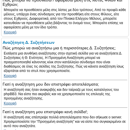
Πώς μπορώ να προσθέσω / αφαιρέσω μέλη στις λίστες Φίλων και
Εχθρών;
Μπορείτε να προσθέσετε μέλη στις λίστες με δύο τρόπους. Από το προφίλ κάθε
μέλους, υπάρχει ένας σύνδεσμος για την προσθήκη είτε στους Φίλους, είτε
στους Εχθρούς. Διαφορετικά, από τον Πίνακα Ελέγχου Μέλους, μπορείτε
κατευθείαν να προσθέσετε μέλη βάζοντας το όνομά τους. Μπορείτε επίσης να
αφαιρέσετε μέλη με τον ίδιο τρόπο.
Κορυφή
Αναζήτηση Δ. Συζητήσεων
Πώς μπορώ να αναζητήσω μια ή περισσότερες Δ. Συζητήσεις;
Εισάγετε μια συνθήκη αναζήτησης στην σχετική σελίδα για να αναζητήσετε Δ.
Συζητήσεις ή Θ. Ενότητες. Η Προηγμένη Αναζήτηση μπορεί να
πραγματοποιηθεί κάνοντας κλικ στον κατάλληλο σύνδεσμο που είναι
διαθέσιμος σε όλες τις σελίδες της Συζήτησης. Πώς να κάνετε αναζήτηση ίσως
εξαρτάται από το στυλ που χρησιμοποιείτε.
Κορυφή
Γιατί η αναζήτηση μου δεν επιστρέφει αποτελέσματα;
Η αναζήτησή σας ήταν ανακριβής και δεν ταίριαζε με τους καταλόγους του
phpBB3. Να είστε πιο ακριβείς και να χρησιμοποιείτε τις επιλογές της
προηγμένης αναζήτησης.
Κορυφή
Γιατί η αναζήτηση μου επιστρέφει κενή σελίδα!;
Η αναζήτησή σας επέστρεψε πολλά αποτελέσματα που δεν σήκωσε ο server.
Χρησιμοποιείστε την “Προηγμένη αναζήτηση” και να είστε πιο συγκεκριμένοι σε
αυτό που αναζητάτε.