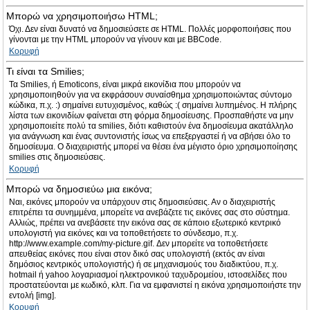
Μπορώ να χρησιμοποιήσω HTML;
Όχι. Δεν είναι δυνατό να δημοσιεύσετε σε HTML. Πολλές μορφοποιήσεις που
γίνονται με την HTML μπορούν να γίνουν και με BBCode.
Κορυφή
Τι είναι τα Smilies;
Τα Smilies, ή Emoticons, είναι μικρά εικονίδια που μπορούν να
χρησιμοποιηθούν για να εκφράσουν συναίσθημα χρησιμοποιώντας σύντομο
κώδικα, π.χ. :) σημαίνει ευτυχισμένος, καθώς :( σημαίνει λυπημένος. Η πλήρης
λίστα των εικονιδίων φαίνεται στη φόρμα δημοσίευσης. Προσπαθήστε να μην
χρησιμοποιείτε πολύ τα smilies, διότι καθιστούν ένα δημοσίευμα ακατάλληλο
για ανάγνωση και ένας συντονιστής ίσως να επεξεργαστεί ή να σβήσει όλο το
δημοσίευμα. Ο διαχειριστής μπορεί να θέσει ένα μέγιστο όριο χρησιμοποίησης
smilies στις δημοσιεύσεις.
Κορυφή
Μπορώ να δημοσιεύω μια εικόνα;
Ναι, εικόνες μπορούν να υπάρχουν στις δημοσιεύσεις. Αν ο διαχειριστής
επιτρέπει τα συνημμένα, μπορείτε να ανεβάζετε τις εικόνες σας στο σύστημα.
Αλλιώς, πρέπει να ανεβάσετε την εικόνα σας σε κάποιο εξωτερικό κεντρικό
υπολογιστή για εικόνες και να τοποθετήσετε το σύνδεσμο, π.χ.
http://www.example.com/my-picture.gif. Δεν μπορείτε να τοποθετήσετε
απευθείας εικόνες που είναι στον δικό σας υπολογιστή (εκτός αν είναι
δημόσιος κεντρικός υπολογιστής) ή σε μηχανισμούς του διαδικτύου, π.χ.
hotmail ή yahoo λογαριασμοί ηλεκτρονικού ταχυδρομείου, ιστοσελίδες που
προστατεύονται με κωδικό, κλπ. Για να εμφανιστεί η εικόνα χρησιμοποιήστε την
εντολή [img].
Κορυφή