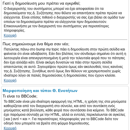
Γιατί η δημοσίευση μου πρέπει να εγκριθεί;
Ο διαχειριστής του συστήματος μπορεί να έχει αποφασίσει ότι τα
δημοσιεύματα της Δ. Συζήτησης που θέλετε να απαντήσετε πρέπει πρώτα να
ελέγχονται. Είναι επίσης πιθανό ο διαχειριστής να σας έχει βάλει σε ομάδα των
οποίων τα δημοσιεύματα πρέπει να ελέγχονται πριν δημοσιευτούν.
Επικοινωνήστε με τον διαχειριστή του συστήματος για περισσότερες
πληροφορίες.
Κορυφή
Πως σημειώνουμε ένα θέμα σαν νέο;
Πατώντας πάνω στο bump my topic πάει η δημοσίευση στην πρώτη σελίδα και
φαίνεται ότι είναι αδιάβαστη. Εάν δεν βλέπεις τον σύνδεσμο σημαίνει ότι αυτή η
λειτουργία είναι απενεργοποιημένη ή μετά την τελευταία φορά που το πάτησες
δεν έχει αλλάξει κάτι. Είναι ακόμη δυνατών να πάει στην πρώτη σελίδα
απαντώντας σε αυτό. Σιγουρέψου πρώτα όμως εάν ακολουθείς τους κανόνες
της Δ. Συζήτησης. Συνήθως αυτό όμως δεν θέλουν να χρησιμοποιείτε χωρίς
ιδιαίτερο λόγο σε παλιές δημοσιεύσεις ή δημοσιεύσεις που έχουν κλείσει.
Κορυφή
Μορφοποίηση και τύποι Θ. Ενοτήτων
Τι είναι το BBCode;
Το BBCode είναι μία ιδιαίτερη εφαρμογή της HTML, η χρήση της στα μηνύματα
καθορίζεται από τον διαχειριστή στο σύνολο, και από τον συντάκτη ενός
μηνύματος κατά βούληση, κάθε φορά που συντάσσει ένα κείμενο. Το BBCode
έχει παρόμοια σύνταξη με την HTML, αλλά οι εντολές περικλείωνται σε αγκύλες
[ και ] αντί < και >. Για περισσότερες πληροφορίες για το BBCode δείτε τον
οδηγό που μπορείτε να βρείτε στη φόρμα δημοσίευσης.
Κορυφή