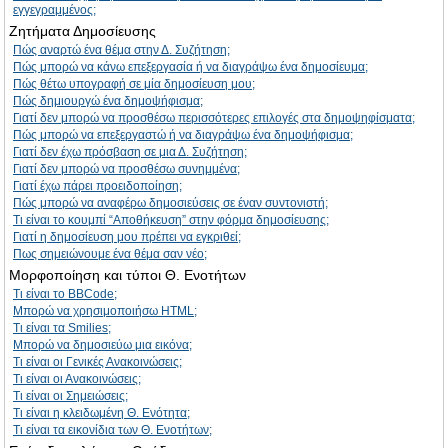
εγγεγραμμένος;
Ζητήματα Δημοσίευσης
Πώς αναρτώ ένα θέμα στην Δ. Συζήτηση;
Πώς μπορώ να κάνω επεξεργασία ή να διαγράψω ένα δημοσίευμα;
Πώς θέτω υπογραφή σε μία δημοσίευση μου;
Πώς δημιουργώ ένα δημοψήφισμα;
Γιατί δεν μπορώ να προσθέσω περισσότερες επιλογές στα δημοψηφίσματα;
Πώς μπορώ να επεξεργαστώ ή να διαγράψω ένα δημοψήφισμα;
Γιατί δεν έχω πρόσβαση σε μια Δ. Συζήτηση;
Γιατί δεν μπορώ να προσθέσω συνημμένα;
Γιατί έχω πάρει προειδοποίηση;
Πώς μπορώ να αναφέρω δημοσιεύσεις σε έναν συντονιστή;
Τι είναι το κουμπί “Αποθήκευση” στην φόρμα δημοσίευσης;
Γιατί η δημοσίευση μου πρέπει να εγκριθεί;
Πως σημειώνουμε ένα θέμα σαν νέο;
Μορφοποίηση και τύποι Θ. Ενοτήτων
Τι είναι το BBCode;
Μπορώ να χρησιμοποιήσω HTML;
Τι είναι τα Smilies;
Μπορώ να δημοσιεύω μια εικόνα;
Τι είναι οι Γενικές Ανακοινώσεις;
Τι είναι οι Ανακοινώσεις;
Τι είναι οι Σημειώσεις;
Τι είναι η κλειδωμένη Θ. Ενότητα;
Τι είναι τα εικονίδια των Θ. Ενοτήτων;