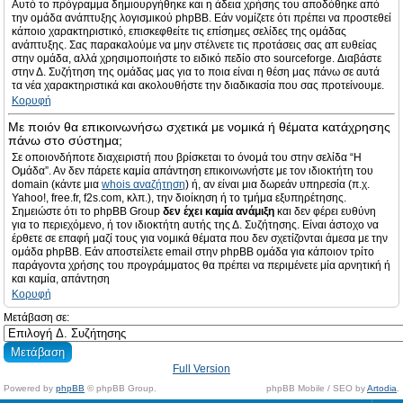
Αυτό το πρόγραμμα δημιουργήθηκε και η άδεια χρήσης του αποδόθηκε από
την ομάδα ανάπτυξης λογισμικού phpBB. Εάν νομίζετε ότι πρέπει να προστεθεί
κάποιο χαρακτηριστικό, επισκεφθείτε τις επίσημες σελίδες της ομάδας
ανάπτυξης. Σας παρακαλούμε να μην στέλνετε τις προτάσεις σας απ ευθείας
στην ομάδα, αλλά χρησιμοποιήστε το ειδικό πεδίο στο sourceforge. Διαβάστε
στην Δ. Συζήτηση της ομάδας μας για το ποια είναι η θέση μας πάνω σε αυτά
τα νέα χαρακτηριστικά και ακολουθήστε την διαδικασία που σας προτείνουμε.
Κορυφή
Με ποιόν θα επικοινωνήσω σχετικά με νομικά ή θέματα κατάχρησης
πάνω στο σύστημα;
Σε οποιονδήποτε διαχειριστή που βρίσκεται το όνομά του στην σελίδα “Η
Ομάδα”. Αν δεν πάρετε καμία απάντηση επικοινωνήστε με τον ιδιοκτήτη του
domain (κάντε μια
whois αναζήτηση
) ή, αν είναι μια δωρεάν υπηρεσία (π.χ.
Yahoo!, free.fr, f2s.com, κλπ.), την διοίκηση ή το τμήμα εξυπηρέτησης.
Σημειώστε ότι το phpBB Group
δεν έχει καμία ανάμιξη
και δεν φέρει ευθύνη
για το περιεχόμενο, ή τον ιδιοκτήτη αυτής της Δ. Συζήτησης. Είναι άστοχο να
έρθετε σε επαφή μαζί τους για νομικά θέματα που δεν σχετίζονται άμεσα με την
ομάδα phpBB. Εάν αποστείλετε email στην phpBB ομάδα για κάποιον τρίτο
παράγοντα χρήσης του προγράμματος θα πρέπει να περιμένετε μία αρνητική ή
και καμία, απάντηση
Κορυφή
Μετάβαση σε:
Full Version
Powered by
phpBB
© phpBB Group.
phpBB Mobile / SEO by
Artodia
.