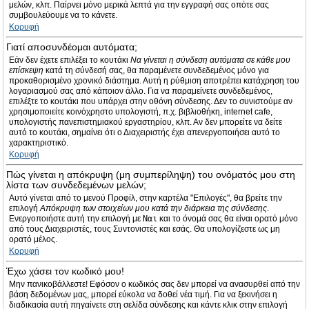
μελών, κλπ. Παίρνει μόνο μερικά λεπτά για την εγγραφή σας οπότε σας
συμβουλεύουμε να το κάνετε.
Κορυφή
Γιατί αποσυνδέομαι αυτόματα;
Εάν δεν έχετε επιλέξει το κουτάκι
Να γίνεται η σύνδεση αυτόματα σε κάθε μου
επίσκεψη
κατά τη σύνδεσή σας, θα παραμένετε συνδεδεμένος μόνο για
προκαθορισμένο χρονικό διάστημα. Αυτή η ρύθμιση αποτρέπει κατάχρηση του
λογαριασμού σας από κάποιον άλλο. Για να παραμείνετε συνδεδεμένος,
επιλέξτε το κουτάκι που υπάρχει στην οθόνη σύνδεσης. Δεν το συνιστούμε αν
χρησιμοποιείτε κοινόχρηστο υπολογιστή, π.χ. βιβλιοθήκη, internet cafe,
υπολογιστής πανεπιστημιακού εργαστηρίου, κλπ. Αν δεν μπορείτε να δείτε
αυτό το κουτάκι, σημαίνει ότι ο Διαχειριστής έχει απενεργοποιήσει αυτό το
χαρακτηριστικό.
Κορυφή
Πώς γίνεται η απόκρυψη (μη συμπερίληψη) του ονόματός μου στη
λίστα των συνδεδεμένων μελών;
Αυτό γίνεται από το μενού Προφίλ, στην καρτέλα "Επιλογές", θα βρείτε την
επιλογή
Απόκρυψη των στοιχείων μου κατά την διάρκεια της σύνδεσης
.
Ενεργοποιήστε αυτή την επιλογή με
Ναι
και το όνομά σας θα είναι ορατό μόνο
από τους Διαχειριστές, τους Συντονιστές και εσάς. Θα υπολογίζεστε ως μη
ορατό μέλος.
Κορυφή
Έχω χάσει τον κωδικό μου!
Μην πανικοβάλλεστε! Εφόσον ο κωδικός σας δεν μπορεί να ανασυρθεί από την
βάση δεδομένων μας, μπορεί εύκολα να δοθεί νέα τιμή. Για να ξεκινήσει η
διαδικασία αυτή πηγαίνετε στη σελίδα σύνδεσης και κάντε κλικ στην επιλογή