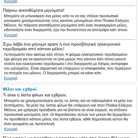
Κορυφή
Παίρνω ανεπιθύμητα μηνύματα!
Μπορείτε να μπλοκάρετε ένα μέλος από το να σας στέλνει προσωπικά
μηνύματα χρησιμοποιώντας τους κανόνες μηνυμάτων στον Πίνακα Ελέγχου
Μέλους. Αν παίρνετε ανεπιθύμητα μηνύματα από έναν συγκεκριμένο μέλος,
ειδοποιήστε έναν διαχειριστή, έχει την δυνατότητα να αποτρέψει κάτι τέτοιο.
Κορυφή
Έχω λάβει ένα μήνυμα spam ή ένα προσβλητικό ηλεκτρονικό
ταχυδρομείο από κάποιο μέλος!
Λυπούμαστε που ακούμε κάτι τέτοιο. Η φόρμα ηλεκτρονικού ταχυδρομείου
έχει φίλτρα για να κρατούνται τα ίχνη μελών που κάνουν κάτι τέτοιο,γιαυτό
στείλτε ένα ηλεκτρονικό ταχυδρομείο l στο διαχειριστή με πλήρες αντίγραφο
του μηνύματος. Είναι σημαντικό να υπάρχουν οι επικεφαλίδες που περιέχουν
τα στοιχεία του μέλους. Ο διαχειριστής μπορεί να κάνει κάτι.
Κορυφή
Φίλοι και εχθροί
Τι είναι η λίστα φίλων και εχθρών;
Μπορείτε να χρησιμοποιήσετε αυτές τις λίστες για να ταξινομήσετε τα μέλη του
συστήματος. Τα μέλη της λίστας φίλων θα υπάρχουν και στον Πίνακα Ελέγχου
Μέλους για γρήγορη πρόσβαση για να βλέπετε αν είναι ενεργοί, να στέλνετε
προσωπικά μηνύματα, κλπ. Οι δημοσιεύσεις αυτών των μελών θα ξεχωρίζουν.
Αν προσθέσετε κάποιο μέλος στη λίστα εχθρών, κάθε δημοσίευση αυτού θα
είναι κρυμμένη ως προεπιλογή.
Κορυφή