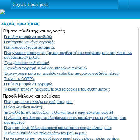
Συχνές Ερωτήσεις
Συχνές Ερωτήσεις
Θέματα σύνδεσης και εγγραφής
Γιατί δεν μπορώ να συνδεθώ;
Γιατί πρέπει να κάνω εγγραφή;
Γιατί αποσυνδέομαι αυτόματα;
Πώς γίνεται η απόκρυψη (μη συμπερίληψη) του ονόματός μου στη λίστα των
συνδεδεμένων μελών;
Έχω χάσει τον κωδικό μου!
Έχω κάνει εγγραφή, αλλά δεν μπορώ να συνδεθώ!
Έχω εγγραφεί κατά το παρελθόν αλλά δεν μπορώ να συνδεθώ πλέον!
Τι είναι το COPPA;
Γιατί δεν μπορώ να εγγραφώ;
Τι κάνει η επιλογή “Διαγράψτε όλα τα cookies του συστήματος”;
Προφίλ Μέλους και ρυθμίσεις
Πώς μπορώ να αλλάξω τις ρυθμίσεις μου;
Η ώρα δεν είναι σωστή!
Έχω αλλάξει την χρονοζώνη αλλά και πάλι η ώρα δεν είναι σωστή!
Η γλώσσα μου δεν συμπεριλαμβάνεται στον κατάλογο με τις γλώσσες του
συστήματος!
Πώς μπορώ να βάλω μια εικόνα κάτω από το όνομα μέλους μου;
Τι είναι ο βαθμός και πώς αλλάζω τον βαθμό μου;
Για να κάνω χρήση του συνδέσμου email ενός μέλους πρέπει να είμαι