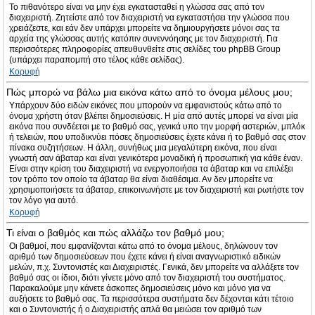
Το πιθανότερο είναι να μην έχει εγκατασταθεί η γλώσσα σας από τον
διαχειριστή. Ζητείστε από τον διαχειριστή να εγκαταστήσει την γλώσσα που
χρειάζεστε, και εάν δεν υπάρχει μπορείτε να δημιουργήσετε μόνοι σας τα
αρχεία της γλώσσας αυτής κατόπιν συνεννόησης με τον διαχειριστή. Για
περισσότερες πληροφορίες απευθυνθείτε στις σελίδες του phpBB Group
(υπάρχει παραπομπή στο τέλος κάθε σελίδας).
Κορυφή
Πώς μπορώ να βάλω μια εικόνα κάτω από το όνομα μέλους μου;
Υπάρχουν δύο ειδών εικόνες που μπορούν να εμφανιστούς κάτω από το
όνομα χρήστη όταν βλέπει δημοσιεύσεις. Η μία από αυτές μπορεί να είναι μία
εικόνα που συνδέεται με το βαθμό σας, γενικά υπο την μορφή αστεριών, μπλόκ
ή τελειών, που υποδικνύει πόσες δημοσιεύσεις έχετε κάνει ή το βαθμό σας στον
πίνακα συζητήσεων. Η άλλη, συνήθως μια μεγαλύτερη εικόνα, που είναι
γνωστή σαν άβαταρ και είναι γενικότερα μοναδική ή προσωπική για κάθε έναν.
Είναι στην κρίση του διαχειριστή να ενεργοποιήσει τα άβαταρ και να επιλέξει
τον τρόπο τον οποίο τα άβαταρ θα είναι διαθέσιμα. Αν δεν μπορείτε να
χρησιμοποιήσετε τα άβαταρ, επικοινωνήστε με τον διαχειριστή και ρωτήστε τον
τον λόγο για αυτό.
Κορυφή
Τι είναι ο βαθμός και πώς αλλάζω τον βαθμό μου;
Οι βαθμοί, που εμφανίζονται κάτω από το όνομα μέλους, δηλώνουν τον
αριθμό των δημοσιεύσεων που έχετε κάνει ή είναι αναγνωριστικό ειδικών
μελών, π.χ. Συντονιστές και Διαχειριστές. Γενικά, δεν μπορείτε να αλλάξετε τον
βαθμό σας οι ίδιοι, διότι γίνετε μόνο από τον διαχειριστή του συστήματος.
Παρακαλούμε μην κάνετε άσκοπες δημοσιεύσεις μόνο και μόνο για να
αυξήσετε το βαθμό σας. Τα περισσότερα συστήματα δεν δέχονται κάτι τέτοιο
και ο Συντονιστής ή ο Διαχειριστής απλά θα μειώσει τον αριθμό των