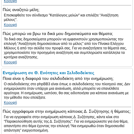
Κορυφή
Πώς αναζητώ μέλη;
Επισκεφθείτε τον σύνδεσμο "Κατάλογος μελών" και επιλέξτε “Αναζήτηση
μέλους”.
Κορυφή
Πώς μπορώ να βρω τα δικά μου δημοσιεύματα και θέματα;
Τα δικά σας δημοσιεύματα μπορούν να εμφανιστούν χρησιμοποιώντας την
επιλογή “Αναζήτηση δημοσιεύσεων από το μέλος” από τον Πίνακα Ελέγχου
Μέλους ή από την σελίδα του προφίλ σας. Για να αναζητήσετε τα θέματά σας,
χρησιμοποιείστε την προηγμένη αναζήτηση και συμπληρώστε κατάλληλα τα
κριτήρια αναζήτησης.
Κορυφή
Ενημέρωση σε Θ. Ενότητες και Σελιδοδείκτες
Ποια είναι η διαφορά του σελιδοδείκτη από την ενημέρωση;
Ο σελιδοδείκτης στο phpBB3 είναι όπως ο σελιδοδείκτης του πλοηγού σας. Δεν
ενημερώνεστε όταν υπάρχει μια ανανέωση, αλλά μπορείτε να επανέλθετε
αργότερα. Η ενημέρωση, ωστόσο, θα σας ειδοποιήσει για κάποια ανανέωση με
την μέθοδο που επιλέξατε.
Κορυφή
Πώς εγγράφομαι στην ενημέρωση κάποιας Δ. Συζήτησης ή θέματος;
Για να εγγραφείτε στην ενημέρωση κάποιας Δ. Συζήτησης, κάντε κλικ στο
“Παρακολούθηση αυτής της Δ. Συζήτησης”. Για να ενημερώνεστε για ένα θέμα,
απαντήστε στο θέμα έχοντας την επιλογή “Να ενημερωθώ όταν δημοσιευθεί
απάντηση” ενεργοποιημένη.