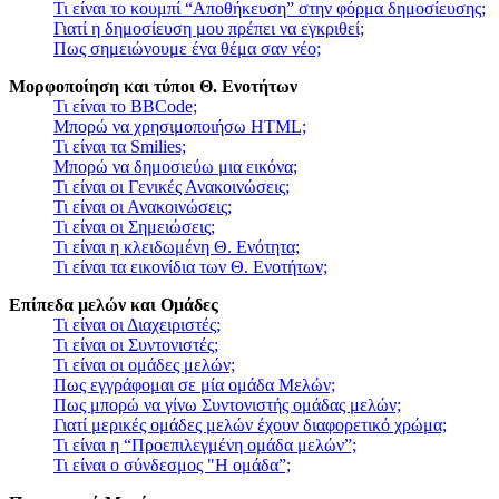
Τι είναι το κουμπί “Αποθήκευση” στην φόρμα δημοσίευσης;
Γιατί η δημοσίευση μου πρέπει να εγκριθεί;
Πως σημειώνουμε ένα θέμα σαν νέο;
Μορφοποίηση και τύποι Θ. Ενοτήτων
Τι είναι το BBCode;
Μπορώ να χρησιμοποιήσω HTML;
Τι είναι τα Smilies;
Μπορώ να δημοσιεύω μια εικόνα;
Τι είναι οι Γενικές Ανακοινώσεις;
Τι είναι οι Ανακοινώσεις;
Τι είναι οι Σημειώσεις;
Τι είναι η κλειδωμένη Θ. Ενότητα;
Τι είναι τα εικονίδια των Θ. Ενοτήτων;
Επίπεδα μελών και Ομάδες
Τι είναι οι Διαχειριστές;
Τι είναι οι Συντονιστές;
Τι είναι οι ομάδες μελών;
Πως εγγράφομαι σε μία ομάδα Μελών;
Πως μπορώ να γίνω Συντονιστής ομάδας μελών;
Γιατί μερικές ομάδες μελών έχουν διαφορετικό χρώμα;
Τι είναι η “Προεπιλεγμένη ομάδα μελών”;
Τι είναι ο σύνδεσμος "Η ομάδα”;