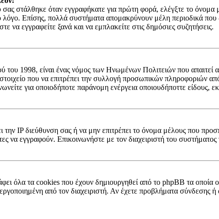
έον!
σας στάλθηκε όταν εγγραφήκατε για πρώτη φορά, ελέγξτε το όνομα μέ
ο λόγο. Επίσης, πολλά συστήματα απομακρύνουν μέλη περιοδικά που δ
ε να εγγραφείτε ξανά και να εμπλακείτε στις δημόσιες συζητήσεις.
ύ του 1998, είναι ένας νόμος των Ηνωμένων Πολιτειών που απαιτεί α
 στοιχείο που να επιτρέπει την συλλογή προσωπικών πληροφοριών απ
νωνείτε για οποιοδήποτε παράνομη ενέργεια οποιουδήποττε είδους, ε
ει την IP διεύθυνση σας ή να μην επιτρέπει το όνομα μέλους που προσ
τες να εγγραφούν. Επικοινωνήστε με τον διαχειριστή του συστήματος 
;
φει όλα τα cookies που έχουν δημιουργηθεί από το phpBB τα οποία ο
 ενεργοποιημένη από τον διαχειριστή. Αν έχετε προβλήματα σύνδεσης 