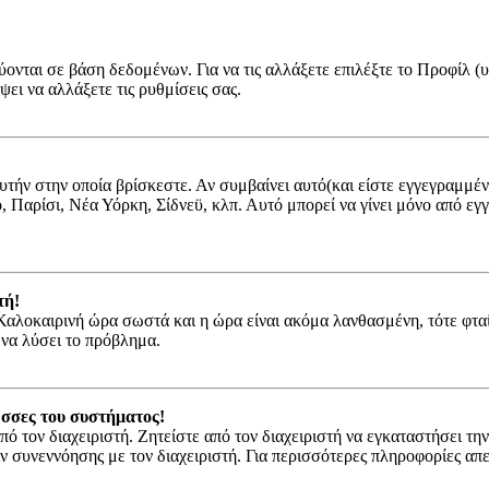
ύονται σε βάση δεδομένων. Για να τις αλλάξετε επιλέξτε το Προφίλ 
ψει να αλλάξετε τις ρυθμίσεις σας.
αυτήν στην οποία βρίσκεστε. Αν συμβαίνει αυτό(και είστε εγγεγραμμέ
νο, Παρίσι, Νέα Υόρκη, Σίδνεϋ, κλπ. Αυτό μπορεί να γίνει μόνο από ε
τή!
ν Καλοκαιρινή ώρα σωστά και η ώρα είναι ακόμα λανθασμένη, τότε φτα
 να λύσει το πρόβλημα.
ώσσες του συστήματος!
πό τον διαχειριστή. Ζητείστε από τον διαχειριστή να εγκαταστήσει τη
ιν συνεννόησης με τον διαχειριστή. Για περισσότερες πληροφορίες α