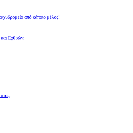
ταχυδρομείο από κάποιο μέλος!
 και Εχθρών;
ατος;