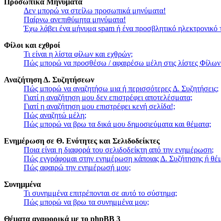
Προσωπικά Μηνύματα
Δεν μπορώ να στείλω προσωπικά μηνύματα!
Παίρνω ανεπιθύμητα μηνύματα!
Έχω λάβει ένα μήνυμα spam ή ένα προσβλητικό ηλεκτρονικό 
Φίλοι και εχθροί
Τι είναι η λίστα φίλων και εχθρών;
Πώς μπορώ να προσθέσω / αφαιρέσω μέλη στις λίστες Φίλων
Αναζήτηση Δ. Συζητήσεων
Πώς μπορώ να αναζητήσω μια ή περισσότερες Δ. Συζητήσεις;
Γιατί η αναζήτηση μου δεν επιστρέφει αποτελέσματα;
Γιατί η αναζήτηση μου επιστρέφει κενή σελίδα!;
Πώς αναζητώ μέλη;
Πώς μπορώ να βρω τα δικά μου δημοσιεύματα και θέματα;
Ενημέρωση σε Θ. Ενότητες και Σελιδοδείκτες
Ποια είναι η διαφορά του σελιδοδείκτη από την ενημέρωση;
Πώς εγγράφομαι στην ενημέρωση κάποιας Δ. Συζήτησης ή θέμ
Πώς αφαιρώ την ενημέρωσή μου;
Συνημμένα
Τι συνημμένα επιτρέπονται σε αυτό το σύστημα;
Πώς μπορώ να βρω τα συνημμένα μου;
Θέματα αναφορικά με το phpBB 3