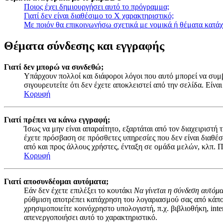
Ποιος έχει δημιουργήσει αυτό το πρόγραμμα;
Γιατί δεν είναι διαθέσιμο το Χ χαρακτηριστικό;
Με ποιόν θα επικοινωνήσω σχετικά με νομικά ή θέματα κατά
Θέματα σύνδεσης και εγγραφής
Γιατί δεν μπορώ να συνδεθώ;
Υπάρχουν πολλοί και διάφοροι λόγοι που αυτό μπορεί να συμβε
σιγουρευτείτε ότι δεν έχετε αποκλειστεί από την σελίδα. Είναι
Κορυφή
Γιατί πρέπει να κάνω εγγραφή;
Ίσως να μην είναι απαραίτητο, εξαρτάται από τον διαχειριστή
έχετε πρόσβαση σε πρόσθετες υπηρεσίες που δεν είναι διαθέ
από και προς άλλους χρήστες, ένταξη σε ομάδα μελών, κλπ. Π
Κορυφή
Γιατί αποσυνδέομαι αυτόματα;
Εάν δεν έχετε επιλέξει το κουτάκι
Να γίνεται η σύνδεση αυτόμ
ρύθμιση αποτρέπει κατάχρηση του λογαριασμού σας από κάποι
χρησιμοποιείτε κοινόχρηστο υπολογιστή, π.χ. βιβλιοθήκη, inte
απενεργοποιήσει αυτό το χαρακτηριστικό.