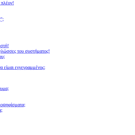
 πλέον!
”;
ωστή!
 γλώσσες του συστήματος!
ου;
α είμαι εγγεγραμμένος;
υμα;
μοψηφίσματα;
α;