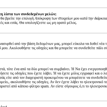
τη λίστα των συνδεδεμένων μελών;
 θα βρείτε την επιλογή
Απόκρυψη των στοιχείων μου κατά την διάρκεια
στές και εσάς. Θα υπολογίζεστε ως μη ορατό μέλος.
συρθεί από την βάση δεδομένων μας, μπορεί εύκολα να δοθεί νέα τιμ
ό μου
. Ακολουθήστε τις οδηγίες και θα μπορείτε να συνδεθείτε πάλι σ
στά, τότε ένα από τα δύο μπορεί να συμβαίνει. Ή Να έχει ενεργοποι
ήσετε τις οδηγίες που έχετε λάβει. Ή να έχετε μόλις εγγραφεί και ο
 εσάς είτε από τον διαχειριστή προκειμένου να μπορέσετε να συνδεθεί
μείο,, ακολουθήστε τις οδηγίες. Αν δεν έχετε λάβει το ηλεκτρονικό 
αριστεί από κάποιο φίλτρο spam. Αν είστε σίγουρος ό,τι το ηλεκτρον