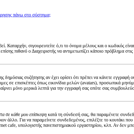
χρησης πάνω στο σύστημα;
ί. Καταρχήν, σιγουρευτείτε ό,τι το όνομα μέλους και ο κωδικός είναι
 επίσης πιθανό ο Διαχειριστής να αντιμετωπίζει κάποιο πρόβλημα στις ρ
 της δημόσιας συζήτησης αν έχει ορίσει ότι πρέπει να κάνετε εγγραφ
σιμες σε επισκέπτες όπως εικονίδια μελών (avatars), προσωπικά μην
αίρνει μόνο μερικά λεπτά για την εγγραφή σας οπότε σας συμβουλεύο
ατα σε κάθε μου επίσκεψη
κατά τη σύνδεσή σας, θα παραμένετε συνδεδ
ον άλλο. Για να παραμείνετε συνδεδεμένος, επιλέξτε το κουτάκι που
rnet cafe, υπολογιστής πανεπιστημιακού εργαστηρίου, κλπ. Αν δεν μπορε