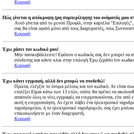
Κορυφή
Πώς γίνεται η απόκρυψη (μη συμπερίληψη) του ονόματός μου σ
Αυτό γίνεται από το μενού Προφίλ, στην καρτέλα "Επιλογές",
σας θα είναι ορατό μόνο από τους Διαχειριστές, τους Συντονι
Κορυφή
Έχω χάσει τον κωδικό μου!
Μην πανικοβάλλεστε! Εφόσον ο κωδικός σας δεν μπορεί να ανα
σύνδεσης και κάντε κλικ στην επιλογή
Έχω ξεχάσει τον κωδικ
Κορυφή
Έχω κάνει εγγραφή, αλλά δεν μπορώ να συνδεθώ!
Πρώτα, ελέγξτε το όνομα μέλους και τον κωδικό. Αν είναι σω
επιλέξει Είμαι κάτω των 13 ετών, οπότε θα πρέπει να ακολουθ
απαιτούν όλες οι νέες εγγραφές να ενεργοποιούνται, είτε από
αυτή η ενεργοποίηση. Αν έχετε λάβει ένα ηλεκτρονικό ταχυδρο
ταχυδρομείου, ή το ηλεκτρονικό ταχυδρομείο, σας έχει μπλοκ
επικοινωνήσετε με έναν διαχειριστή.
Κορυφή