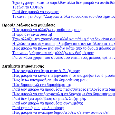
Έχω εγγραφεί κατά το παρελθόν αλλά δεν μπορώ να συνδεθώ
Τι είναι το COPPA;
Γιατί δεν μπορώ να εγγραφώ;
Τι κάνει η επιλογή “Διαγράψτε όλα τα cookies του συστήματος
Προφίλ Μέλους και ρυθμίσεις
Πώς μπορώ να αλλάξω τις ρυθμίσεις μου;
Η ώρα δεν είναι σωστή!
Έχω αλλάξει την χρονοζώνη αλλά και πάλι η ώρα δεν είναι σ
Η γλώσσα μου δεν συμπεριλαμβάνεται στον κατάλογο με τις
Πώς μπορώ να βάλω μια εικόνα κάτω από το όνομα μέλους μ
Τι είναι ο βαθμός και πώς αλλάζω τον βαθμό μου;
Για να κάνω χρήση του συνδέσμου email ενός μέλους πρέπει ν
Ζητήματα Δημοσίευσης
Πώς αναρτώ ένα θέμα στην Δ. Συζήτηση;
Πώς μπορώ να κάνω επεξεργασία ή να διαγράψω ένα δημοσίε
Πώς θέτω υπογραφή σε μία δημοσίευση μου;
Πώς δημιουργώ ένα δημοψήφισμα;
Γιατί δεν μπορώ να προσθέσω περισσότερες επιλογές στα δη
Πώς μπορώ να επεξεργαστώ ή να διαγράψω ένα δημοψήφισμ
Γιατί δεν έχω πρόσβαση σε μια Δ. Συζήτηση;
Γιατί δεν μπορώ να προσθέσω συνημμένα;
Γιατί έχω πάρει προειδοποίηση;
Πώς μπορώ να αναφέρω δημοσιεύσεις σε έναν συντονιστή;