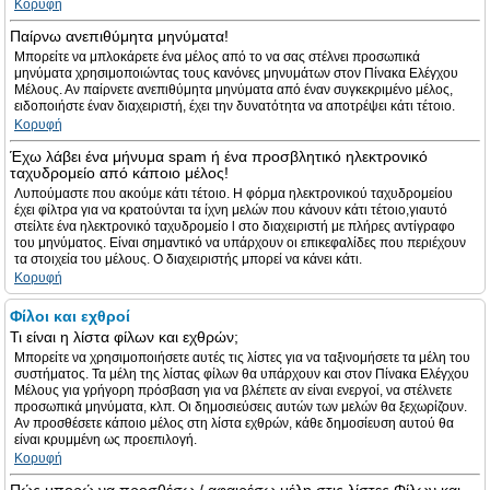
Κορυφή
Παίρνω ανεπιθύμητα μηνύματα!
Μπορείτε να μπλοκάρετε ένα μέλος από το να σας στέλνει προσωπικά
μηνύματα χρησιμοποιώντας τους κανόνες μηνυμάτων στον Πίνακα Ελέγχου
Μέλους. Αν παίρνετε ανεπιθύμητα μηνύματα από έναν συγκεκριμένο μέλος,
ειδοποιήστε έναν διαχειριστή, έχει την δυνατότητα να αποτρέψει κάτι τέτοιο.
Κορυφή
Έχω λάβει ένα μήνυμα spam ή ένα προσβλητικό ηλεκτρονικό
ταχυδρομείο από κάποιο μέλος!
Λυπούμαστε που ακούμε κάτι τέτοιο. Η φόρμα ηλεκτρονικού ταχυδρομείου
έχει φίλτρα για να κρατούνται τα ίχνη μελών που κάνουν κάτι τέτοιο,γιαυτό
στείλτε ένα ηλεκτρονικό ταχυδρομείο l στο διαχειριστή με πλήρες αντίγραφο
του μηνύματος. Είναι σημαντικό να υπάρχουν οι επικεφαλίδες που περιέχουν
τα στοιχεία του μέλους. Ο διαχειριστής μπορεί να κάνει κάτι.
Κορυφή
Φίλοι και εχθροί
Τι είναι η λίστα φίλων και εχθρών;
Μπορείτε να χρησιμοποιήσετε αυτές τις λίστες για να ταξινομήσετε τα μέλη του
συστήματος. Τα μέλη της λίστας φίλων θα υπάρχουν και στον Πίνακα Ελέγχου
Μέλους για γρήγορη πρόσβαση για να βλέπετε αν είναι ενεργοί, να στέλνετε
προσωπικά μηνύματα, κλπ. Οι δημοσιεύσεις αυτών των μελών θα ξεχωρίζουν.
Αν προσθέσετε κάποιο μέλος στη λίστα εχθρών, κάθε δημοσίευση αυτού θα
είναι κρυμμένη ως προεπιλογή.
Κορυφή