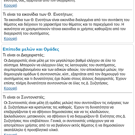
ενότητες σας, εξαρτάται από τον διαχειριστή.
Κορυφή
Τι είναι τα εικονίδια των Θ. Ενοτήτων;
Τα εικονίδια των Θ. Ενοτήτων είναι εικονίδια διαλεγμένα από τον συντάκτη του
θέματος και δείχνουν το χαρακτήρα του θέματος και το περιεχόμενό του. Η
ικανότητα να χρησιμοποιούν τέτοια εικονίδια οι χρήστες καθορίζετε από τον
διαχειριστή του συστήματος.
Κορυφή
Επίπεδα μελών και Ομάδες
Τι είναι οι Διαχειριστές;
Οι Διαχειριστές είναι μέλη με τον μεγαλύτερο βαθμό ελέγχου σε όλο το
σύστημα. Μπορούν να ελέγχουν όλες τις λειτουργίες του συστήματος,
συμπεριλαμβανομένου και των ειδικών αδειών, τον αποκλεισμό μελών, την
δημιουργία ομάδων ή συντονιστών, κλπ., εξαρτάται από τον δημιουργό του
συστήματος και τι δυνατότητες έχει δώσει στους άλλους διαχειριστές. Έχουν
επίσης πλήρη δυνατότητα συντονιστών σε όλες τις Δ. Συζητήσεις.
Κορυφή
Τι είναι οι Συντονιστές;
Οι Συντονιστές είναι μέλη (ή ομάδες μελών) που συντονίζουν τις ενέργειες των
Δ. Συζητήσεων και κρατώντας τες καθαρές. Έχουν τη δυνατότητα να
επεξεργάζονται ή να σβήνουν δημοσιεύσεις και να τις κλειδώνουν,
ξεκλειδώνουν, μετακινούν, να σβήνουν ή να διαχωρίζουν Θ. Ενότητες στις Δ.
Συζητήσεις που επιβλέπουν. Γενικά, οι συντονιστές υπάρχουν για να
αποτρέπουν χρήστες από το να βγαίνουν εκτός θέματος ή να δημοσιεύουν
ακατάλληλο ή προσβλητικό υλικό.