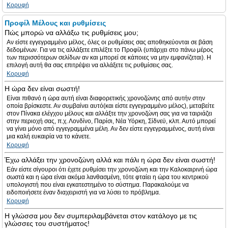
Κορυφή
Προφίλ Μέλους και ρυθμίσεις
Πώς μπορώ να αλλάξω τις ρυθμίσεις μου;
Αν είστε εγγεγραμμένο μέλος, όλες οι ρυθμίσεις σας αποθηκεύονται σε βάση
δεδομένων. Για να τις αλλάξετε επιλέξτε το Προφίλ (υπάρχει στο πάνω μέρος
των περισσότερων σελίδων αν και μπορεί σε κάποιες να μην εμφανίζεται). Η
επιλογή αυτή θα σας επιτρέψει να αλλάξετε τις ρυθμίσεις σας.
Κορυφή
Η ώρα δεν είναι σωστή!
Είναι πιθανό η ώρα αυτή είναι διαφορετικής χρονοζώνης από αυτήν στην
οποία βρίσκεστε. Αν συμβαίνει αυτό(και είστε εγγεγραμμένο μέλος), μεταβείτε
στον Πίνακα ελέγχου μέλους και αλλάξτε την χρονοζώνη σας για να ταιριάζει
στην περιοχή σας, π.χ. Λονδίνο, Παρίσι, Νέα Υόρκη, Σίδνεϋ, κλπ. Αυτό μπορεί
να γίνει μόνο από εγγεγραμμένα μέλη. Αν δεν είστε εγγεγραμμένος, αυτή είναι
μια καλή ευκαιρία να το κάνετε.
Κορυφή
Έχω αλλάξει την χρονοζώνη αλλά και πάλι η ώρα δεν είναι σωστή!
Εάν είστε σίγουροι ότι έχετε ρυθμίσει την χρονοζώνη και την Καλοκαιρινή ώρα
σωστά και η ώρα είναι ακόμα λανθασμένη, τότε φταίει η ώρα του κεντρικού
υπολογιστή που είναι εγκατεστημένο το σύστημα. Παρακαλούμε να
ειδοποιήσετε έναν διαχειριστή για να λύσει το πρόβλημα.
Κορυφή
Η γλώσσα μου δεν συμπεριλαμβάνεται στον κατάλογο με τις
γλώσσες του συστήματος!