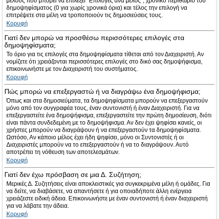
μέλους που μπορεί να επιλέξει “Επιλογές ανά μέλος”, χρονικό περιθώριο του
δημοψηφίσματος (0 για χωρίς χρονικά όρια) και τέλος την επιλογή να
επιτρέψετε στα μέλη να τροποποιούν τις δημοσιεύσεις τους.
Κορυφή
Γιατί δεν μπορώ να προσθέσω περισσότερες επιλογές στα
δημοψηφίσματα;
Το όριο για τις επιλογές στα δημοψηφίσματα τίθεται από τον Διαχειριστή. Αν
νομίζετε ότι χρειάζονται περισσότερες επιλογές στο δικό σας δημοψήφισμα,
επικοινωνήστε με τον Διαχειριστή του συστήματος.
Κορυφή
Πώς μπορώ να επεξεργαστώ ή να διαγράψω ένα δημοψήφισμα;
Όπως και στα δημοσιεύματα, τα δημοψηφίσματα μπορούν να επεξεργαστούν
μόνο από τον συγγραφέα τους, έναν συντονιστή ή έναν Διαχειριστή. Για να
επεξεργαστείτε ένα δημοψήφισμα, επεξεργαστείτε την πρώτη δημοσίευση, διότι
είναι πάντα συνδεδεμένη με το δημοψήφισμα. Αν δεν έχει ψηφίσει κανείς, οι
χρήστες μπορούν να διαγράψουν ή να επεξεργαστούν τα δημοψηφίσματα.
Ωστόσο, Αν κάποιο μέλος έχει ήδη ψηφίσει, μόνο οι Συντονιστές ή οι
Διαχειριστές μπορούν να το επεξεργαστούν ή να το διαγράψουν. Αυτό
αποτρέπει τη νόθευση των αποτελεσμάτων.
Κορυφή
Γιατί δεν έχω πρόσβαση σε μια Δ. Συζήτηση;
Μερικές Δ. Συζητήσεις είναι αποκλειστικές για συγκεκριμένα μέλη ή ομάδες. Για
να δείτε, να διαβάσετε, να απαντήσετε ή για οποιαδήποτε άλλη ενέργεια
χρειάζεστε ειδική άδεια. Επικοινωνήστε με έναν συντονιστή ή έναν διαχειριστή
για να λάβατε την άδεια.
Κορυφή