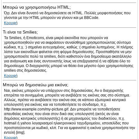
Μπορώ να χρησιμοποιήσω HTML;
Όχι. Δεν είναι δυνατό να δημοσιεύσετε σε HTML. Πολλές μορφοποιήσεις που
γίνονται με την HTML μπορούν να γίνουν και με BBCode.
Κορυφή
Τι είναι τα Smilies;
Τα Smilies, ή Emoticons, είναι μικρά εικονίδια που μπορούν να
χρησιμοποιηθούν για να εκφράσουν συναίσθημα χρησιμοποιώντας σύντομο
κώδικα, π.χ. :) σημαίνει ευτυχισμένος, καθώς :( σημαίνει λυπημένος. Η πλήρης
λίστα των εικονιδίων φαίνεται στη φόρμα δημοσίευσης. Προσπαθήστε να μην
χρησιμοποιείτε πολύ τα smilies, διότι καθιστούν ένα δημοσίευμα ακατάλληλο
για ανάγνωση και ένας συντονιστής ίσως να επεξεργαστεί ή να σβήσει όλο το
δημοσίευμα. Ο διαχειριστής μπορεί να θέσει ένα μέγιστο όριο χρησιμοποίησης
smilies στις δημοσιεύσεις.
Κορυφή
Μπορώ να δημοσιεύω μια εικόνα;
Ναι, εικόνες μπορούν να υπάρχουν στις δημοσιεύσεις. Αν ο διαχειριστής
επιτρέπει τα συνημμένα, μπορείτε να ανεβάζετε τις εικόνες σας στο σύστημα.
Αλλιώς, πρέπει να ανεβάσετε την εικόνα σας σε κάποιο εξωτερικό κεντρικό
υπολογιστή για εικόνες και να τοποθετήσετε το σύνδεσμο, π.χ.
http://www.example.com/my-picture.gif. Δεν μπορείτε να τοποθετήσετε
απευθείας εικόνες που είναι στον δικό σας υπολογιστή (εκτός αν είναι
δημόσιος κεντρικός υπολογιστής) ή σε μηχανισμούς του διαδικτύου, π.χ.
hotmail ή yahoo λογαριασμοί ηλεκτρονικού ταχυδρομείου, ιστοσελίδες που
προστατεύονται με κωδικό, κλπ. Για να εμφανιστεί η εικόνα χρησιμοποιήστε την
εντολή [img].
Κορυφή