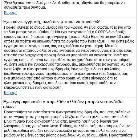
Έχω ξεχάσει τον κωδικό μου
. Ακολουθήστε τις οδηγίες και θα μπορείτε να
συνδεθείτε πάλι σύντομα.
Κορυφή
Έχω κάνει εγγραφή, αλλά δεν μπορώ να συνδεθώ!
Πρώτα, ελέγξτε το όνομα μέλους και τον κωδικό. Αν είναι σωστά, τότε ένα από
τα δύο μπορεί να συμβαίνει. Ή Να έχει ενεργοποιηθεί η COPPA διακήρυξη
εφόσον κατά τη διάρκεια της εγγραφής έχετε επιλέξει Είμαι κάτω των 13 ετών,
οπότε θα πρέπει να ακολουθήσετε τις οδηγίες που έχετε λάβει. Ή να έχετε μόλις
εγγραφεί και ο λογαριασμός σας να χρειάζεται ενεργοποίηση. Μερικά
συστήματα απαιτούν όλες οι νέες εγγραφές να ενεργοποιούνται, είτε από εσάς
είτε από τον διαχειριστή προκειμένου να μπορέσετε να συνδεθείτε. Μετά την
εγγραφή σας, πρέπει να ενημερωθήκατε εάν χρειάζεται αυτή η ενεργοποίηση.
Αν έχετε λάβει ένα ηλεκτρονικό ταχυδρομείο,, ακολουθήστε τις οδηγίες. Αν δεν
έχετε λάβει το ηλεκτρονικό ταχυδρομείο, ίσως να έχετε δώσει μια λάθος
διεύθυνση ηλεκτρονικού ταχυδρομείου, ή το ηλεκτρονικό ταχυδρομείο, σας
έχει μπλοκαριστεί από κάποιο φίλτρο spam. Αν είστε σίγουρος ό,τι το
ηλεκτρονικό ταχυδρομείο, που δώσατε είναι σωστό, προσπαθήστε να
επικοινωνήσετε με έναν διαχειριστή.
Κορυφή
Έχω εγγραφεί κατά το παρελθόν αλλά δεν μπορώ να συνδεθώ
πλέον!
Προσπαθήστε να εντοπίσετε το ηλεκτρονικό ταχυδρομείο, που σας στάλθηκε
όταν εγγραφήκατε για πρώτη φορά, ελέγξτε το όνομα μέλους και τον κωδικό.
Είναι πιθανό ένας διαχειριστής να απενεργοποίησε ή να διέγραψε τον
λογαριασμό σας για κάποιο λόγο. Επίσης, πολλά συστήματα απομακρύνουν
μέλη περιοδικά που δεν έχουν ανταλλάξει μηνύματα για πολύ καιρό για να
μειώσουν το μέγεθος της βάσης δεδομένων. Αν αυτό συμβαίνει, Προσπαθήστε