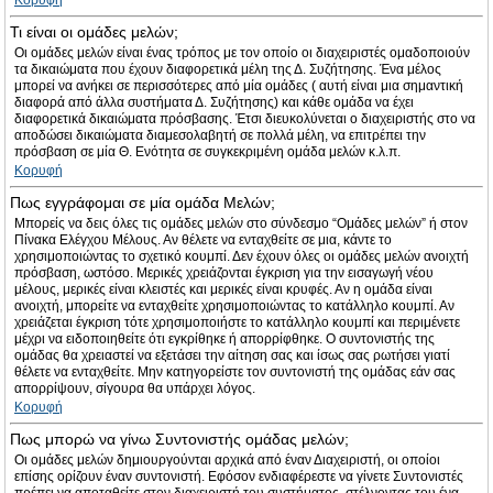
Κορυφή
Τι είναι οι ομάδες μελών;
Οι ομάδες μελών είναι ένας τρόπος με τον οποίο οι διαχειριστές ομαδοποιούν
τα δικαιώματα που έχουν διαφορετικά μέλη της Δ. Συζήτησης. Ένα μέλος
μπορεί να ανήκει σε περισσότερες από μία ομάδες ( αυτή είναι μια σημαντική
διαφορά από άλλα συστήματα Δ. Συζήτησης) και κάθε ομάδα να έχει
διαφορετικά δικαιώματα πρόσβασης. Έτσι διευκολύνεται ο διαχειριστής στο να
αποδώσει δικαιώματα διαμεσολαβητή σε πολλά μέλη, να επιτρέπει την
πρόσβαση σε μία Θ. Ενότητα σε συγκεκριμένη ομάδα μελών κ.λ.π.
Κορυφή
Πως εγγράφομαι σε μία ομάδα Μελών;
Μπορείς να δεις όλες τις ομάδες μελών στο σύνδεσμο “Ομάδες μελών” ή στον
Πίνακα Ελέγχου Μέλους. Αν θέλετε να ενταχθείτε σε μια, κάντε το
χρησιμοποιώντας το σχετικό κουμπί. Δεν έχουν όλες οι ομάδες μελών ανοιχτή
πρόσβαση, ωστόσο. Μερικές χρειάζονται έγκριση για την εισαγωγή νέου
μέλους, μερικές είναι κλειστές και μερικές είναι κρυφές. Αν η ομάδα είναι
ανοιχτή, μπορείτε να ενταχθείτε χρησιμοποιώντας το κατάλληλο κουμπί. Αν
χρειάζεται έγκριση τότε χρησιμοποιήστε το κατάλληλο κουμπί και περιμένετε
μέχρι να ειδοποιηθείτε ότι εγκρίθηκε ή απορρίφθηκε. Ο συντονιστής της
ομάδας θα χρειαστεί να εξετάσει την αίτηση σας και ίσως σας ρωτήσει γιατί
θέλετε να ενταχθείτε. Μην κατηγορείστε τον συντονιστή της ομάδας εάν σας
απορρίψουν, σίγουρα θα υπάρχει λόγος.
Κορυφή
Πως μπορώ να γίνω Συντονιστής ομάδας μελών;
Οι ομάδες μελών δημιουργούνται αρχικά από έναν Διαχειριστή, οι οποίοι
επίσης ορίζουν έναν συντονιστή. Εφόσον ενδιαφέρεστε να γίνετε Συντονιστές