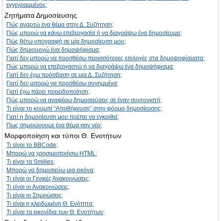
εγγεγραμμένος;
Ζητήματα Δημοσίευσης
Πώς αναρτώ ένα θέμα στην Δ. Συζήτηση;
Πώς μπορώ να κάνω επεξεργασία ή να διαγράψω ένα δημοσίευμα;
Πώς θέτω υπογραφή σε μία δημοσίευση μου;
Πώς δημιουργώ ένα δημοψήφισμα;
Γιατί δεν μπορώ να προσθέσω περισσότερες επιλογές στα δημοψηφίσματα;
Πώς μπορώ να επεξεργαστώ ή να διαγράψω ένα δημοψήφισμα;
Γιατί δεν έχω πρόσβαση σε μια Δ. Συζήτηση;
Γιατί δεν μπορώ να προσθέσω συνημμένα;
Γιατί έχω πάρει προειδοποίηση;
Πώς μπορώ να αναφέρω δημοσιεύσεις σε έναν συντονιστή;
Τι είναι το κουμπί “Αποθήκευση” στην φόρμα δημοσίευσης;
Γιατί η δημοσίευση μου πρέπει να εγκριθεί;
Πως σημειώνουμε ένα θέμα σαν νέο;
Μορφοποίηση και τύποι Θ. Ενοτήτων
Τι είναι το BBCode;
Μπορώ να χρησιμοποιήσω HTML;
Τι είναι τα Smilies;
Μπορώ να δημοσιεύω μια εικόνα;
Τι είναι οι Γενικές Ανακοινώσεις;
Τι είναι οι Ανακοινώσεις;
Τι είναι οι Σημειώσεις;
Τι είναι η κλειδωμένη Θ. Ενότητα;
Τι είναι τα εικονίδια των Θ. Ενοτήτων;