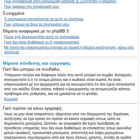
Πώς εγγράφομαι στην ενημέρωση κάποιας Δ. Συζήτησης ή θέματος;
Πώς αφαιρώ την ενημέρωσή μου;
Συνημμένα
Τι συνημμένα επιτρέπονται σε αυτό το σύστημα;
Πώς μπορώ να βρω τα συνημμένα μου;
Θέματα αναφορικά με το phpBB 3
Ποιος έχει δημιουργήσει αυτό το πρόγραμμα;
Γιατί δεν είναι διαθέσιμο το Χ χαρακτηριστικό;
Με ποιόν θα επικοινωνήσω σχετικά με νομικά ή θέματα κατάχρησης πάνω στο
σύστημα;
Θέματα σύνδεσης και εγγραφής
Γιατί δεν μπορώ να συνδεθώ;
Υπάρχουν πολλοί και διάφοροι λόγοι που αυτό μπορεί να συμβεί. Καταρχήν,
σιγουρευτείτε ό,τι το όνομα μέλους και ο κωδικός είναι σωστά. Αν είναι,
επικοινωνήστε με τον Διαχειριστή για να σιγουρευτείτε ότι δεν έχετε αποκλειστεί
από την σελίδα. Είναι επίσης πιθανό ο Διαχειριστής να αντιμετωπίζει κάποιο
πρόβλημα στις ρυθμίσεις, και να χρειάζεται να το φτιάξει.
Κορυφή
Γιατί πρέπει να κάνω εγγραφή;
Ίσως να μην είναι απαραίτητο, εξαρτάται από τον διαχειριστή της δημόσιας
συζήτησης αν έχει ορίσει ότι πρέπει να κάνετε εγγραφή ούτως ώστε να
δημοσιεύετε μηνύματα. Ωστόσο, αν εγγραφείτε θα έχετε πρόσβαση σε
πρόσθετες υπηρεσίες που δεν είναι διαθέσιμες σε επισκέπτες όπως εικονίδια
μελών (avatars), προσωπικά μηνύματα, αποστολή και λήψη μηνυμάτων
ηλεκτρονικού ταχυδρομείου από και προς άλλους χρήστες, ένταξη σε ομάδα