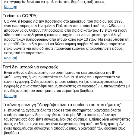
να εγγραφείτε ξανά και να εμπλακείτε στις δημόσιες συζητήσεις.
Κορυφή
Τι είναι το COPPA;
COPPA, ή Νόμος για την προστασία στο Διαδίκτυο, του παιδιού του 1998,
είναι ένας νόμος των Ηνωμένων Πολιτειών που απαιτεί από τις σελίδες που
μπορούν να συλλέξουν πληροφορίες από παιδιά κάτω των 13 ετών να έχουν
άδεια από τον κηδεμόνα ή κάποιο στοιχείο που να επιτρέπει την συλλογή
προσωπικών πληροφοριών από άτομο κάτω των 13 ετών. Να έχετε υπόψη ότι
το phpBB Group δεν μπορεί να δώσει νομική συμβουλή και δεν μπορείτε να
επικοινωνείτε για οποιοδήποτε παράνομη ενέργεια οποιουδήποττε είδους,
εκτός από τα παραπάνω.
Κορυφή
Γιατί δεν μπορώ να εγγραφώ;
Είναι πιθανό ο Διαχειριστής του συστήματος να έχει αποκλείσει την IP
διεύθυνση σας ή να μην επιτρέπει το όνομα μέλους που προσπαθείτε να
κάνετε εγγραφή. Ο Διαχειριστής μπορεί επίσης να έχει απενεργοποιήσει τις
εγγραφές για να αποτρέψει νέους επισκέπτες να εγγραφούν. Επικοινωνήστε με
τον διαχειριστή του συστήματος για περαιτέρω βοήθεια.
Κορυφή
Τι κάνει η επιλογή “Διαγράψτε όλα τα cookies του συστήματος”;
Η επιλογή “Διαγράψτε όλα τα cookies του συστήματος” διαγράφει όλα τα
cookies που έχουν δημιουργηθεί από το phpBB τα οποία ορίζουν την
ταυτότητα σας όσο είστε συνδεδεμένοι στο σύστημα. Επίσης δίνει δυνατότητες
όπως να δείτε τα ίχνη σας αν είναι ενεργοποιημένη από τον διαχειριστή. Αν
έχετε προβλήματα σύνδεσης ή αποσύνδεσης, η διαγραφή των cookies ίσως
βοηθήσει.