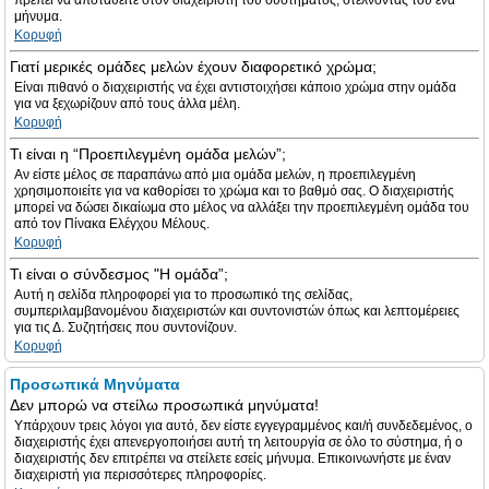
πρέπει να αποταθείτε στον διαχειριστή του συστήματος, στέλνοντας του ένα
μήνυμα.
Κορυφή
Γιατί μερικές ομάδες μελών έχουν διαφορετικό χρώμα;
Είναι πιθανό ο διαχειριστής να έχει αντιστοιχήσει κάποιο χρώμα στην ομάδα
για να ξεχωρίζουν από τους άλλα μέλη.
Κορυφή
Τι είναι η “Προεπιλεγμένη ομάδα μελών”;
Αν είστε μέλος σε παραπάνω από μια ομάδα μελών, η προεπιλεγμένη
χρησιμοποιείτε για να καθορίσει το χρώμα και το βαθμό σας. Ο διαχειριστής
μπορεί να δώσει δικαίωμα στο μέλος να αλλάξει την προεπιλεγμένη ομάδα του
από τον Πίνακα Ελέγχου Μέλους.
Κορυφή
Τι είναι ο σύνδεσμος "Η ομάδα”;
Αυτή η σελίδα πληροφορεί για το προσωπικό της σελίδας,
συμπεριλαμβανομένου διαχειριστών και συντονιστών όπως και λεπτομέρειες
για τις Δ. Συζητήσεις που συντονίζουν.
Κορυφή
Προσωπικά Μηνύματα
Δεν μπορώ να στείλω προσωπικά μηνύματα!
Υπάρχουν τρεις λόγοι για αυτό, δεν είστε εγγεγραμμένος και/ή συνδεδεμένος, ο
διαχειριστής έχει απενεργοποιήσει αυτή τη λειτουργία σε όλο το σύστημα, ή ο
διαχειριστής δεν επιτρέπει να στείλετε εσείς μήνυμα. Επικοινωνήστε με έναν
διαχειριστή για περισσότερες πληροφορίες.