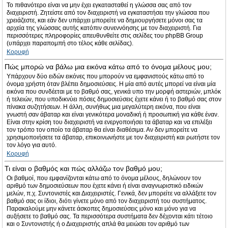
Το πιθανότερο είναι να μην έχει εγκατασταθεί η γλώσσα σας από τον
διαχειριστή. Ζητείστε από τον διαχειριστή να εγκαταστήσει την γλώσσα που
χρειάζεστε, και εάν δεν υπάρχει μπορείτε να δημιουργήσετε μόνοι σας τα
αρχεία της γλώσσας αυτής κατόπιν συνεννόησης με τον διαχειριστή. Για
περισσότερες πληροφορίες απευθυνθείτε στις σελίδες του phpBB Group
(υπάρχει παραπομπή στο τέλος κάθε σελίδας).
Κορυφή
Πώς μπορώ να βάλω μια εικόνα κάτω από το όνομα μέλους μου;
Υπάρχουν δύο ειδών εικόνες που μπορούν να εμφανιστούς κάτω από το
όνομα χρήστη όταν βλέπει δημοσιεύσεις. Η μία από αυτές μπορεί να είναι μία
εικόνα που συνδέεται με το βαθμό σας, γενικά υπο την μορφή αστεριών, μπλόκ
ή τελειών, που υποδικνύει πόσες δημοσιεύσεις έχετε κάνει ή το βαθμό σας στον
πίνακα συζητήσεων. Η άλλη, συνήθως μια μεγαλύτερη εικόνα, που είναι
γνωστή σαν άβαταρ και είναι γενικότερα μοναδική ή προσωπική για κάθε έναν.
Είναι στην κρίση του διαχειριστή να ενεργοποιήσει τα άβαταρ και να επιλέξει
τον τρόπο τον οποίο τα άβαταρ θα είναι διαθέσιμα. Αν δεν μπορείτε να
χρησιμοποιήσετε τα άβαταρ, επικοινωνήστε με τον διαχειριστή και ρωτήστε τον
τον λόγο για αυτό.
Κορυφή
Τι είναι ο βαθμός και πώς αλλάζω τον βαθμό μου;
Οι βαθμοί, που εμφανίζονται κάτω από το όνομα μέλους, δηλώνουν τον
αριθμό των δημοσιεύσεων που έχετε κάνει ή είναι αναγνωριστικό ειδικών
μελών, π.χ. Συντονιστές και Διαχειριστές. Γενικά, δεν μπορείτε να αλλάξετε τον
βαθμό σας οι ίδιοι, διότι γίνετε μόνο από τον διαχειριστή του συστήματος.
Παρακαλούμε μην κάνετε άσκοπες δημοσιεύσεις μόνο και μόνο για να
αυξήσετε το βαθμό σας. Τα περισσότερα συστήματα δεν δέχονται κάτι τέτοιο
και ο Συντονιστής ή ο Διαχειριστής απλά θα μειώσει τον αριθμό των