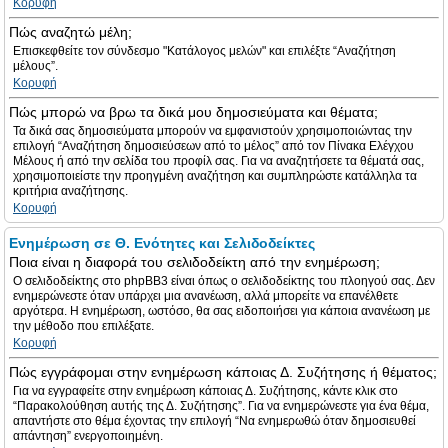
Κορυφή
Πώς αναζητώ μέλη;
Επισκεφθείτε τον σύνδεσμο "Κατάλογος μελών" και επιλέξτε “Αναζήτηση
μέλους”.
Κορυφή
Πώς μπορώ να βρω τα δικά μου δημοσιεύματα και θέματα;
Τα δικά σας δημοσιεύματα μπορούν να εμφανιστούν χρησιμοποιώντας την
επιλογή “Αναζήτηση δημοσιεύσεων από το μέλος” από τον Πίνακα Ελέγχου
Μέλους ή από την σελίδα του προφίλ σας. Για να αναζητήσετε τα θέματά σας,
χρησιμοποιείστε την προηγμένη αναζήτηση και συμπληρώστε κατάλληλα τα
κριτήρια αναζήτησης.
Κορυφή
Ενημέρωση σε Θ. Ενότητες και Σελιδοδείκτες
Ποια είναι η διαφορά του σελιδοδείκτη από την ενημέρωση;
Ο σελιδοδείκτης στο phpBB3 είναι όπως ο σελιδοδείκτης του πλοηγού σας. Δεν
ενημερώνεστε όταν υπάρχει μια ανανέωση, αλλά μπορείτε να επανέλθετε
αργότερα. Η ενημέρωση, ωστόσο, θα σας ειδοποιήσει για κάποια ανανέωση με
την μέθοδο που επιλέξατε.
Κορυφή
Πώς εγγράφομαι στην ενημέρωση κάποιας Δ. Συζήτησης ή θέματος;
Για να εγγραφείτε στην ενημέρωση κάποιας Δ. Συζήτησης, κάντε κλικ στο
“Παρακολούθηση αυτής της Δ. Συζήτησης”. Για να ενημερώνεστε για ένα θέμα,
απαντήστε στο θέμα έχοντας την επιλογή “Να ενημερωθώ όταν δημοσιευθεί
απάντηση” ενεργοποιημένη.