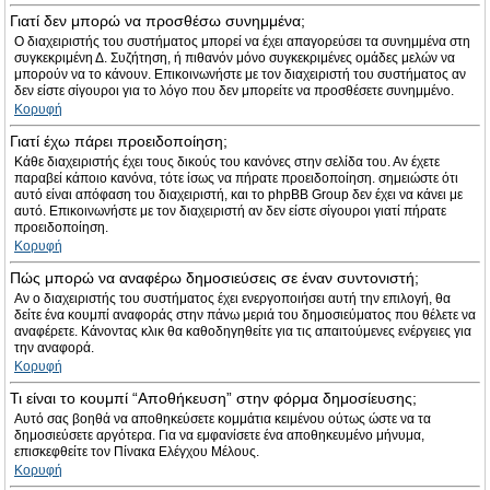
Γιατί δεν μπορώ να προσθέσω συνημμένα;
Ο διαχειριστής του συστήματος μπορεί να έχει απαγορεύσει τα συνημμένα στη
συγκεκριμένη Δ. Συζήτηση, ή πιθανόν μόνο συγκεκριμένες ομάδες μελών να
μπορούν να το κάνουν. Επικοινωνήστε με τον διαχειριστή του συστήματος αν
δεν είστε σίγουροι για το λόγο που δεν μπορείτε να προσθέσετε συνημμένο.
Κορυφή
Γιατί έχω πάρει προειδοποίηση;
Κάθε διαχειριστής έχει τους δικούς του κανόνες στην σελίδα του. Αν έχετε
παραβεί κάποιο κανόνα, τότε ίσως να πήρατε προειδοποίηση. σημειώστε ότι
αυτό είναι απόφαση του διαχειριστή, και το phpBB Group δεν έχει να κάνει με
αυτό. Επικοινωνήστε με τον διαχειριστή αν δεν είστε σίγουροι γιατί πήρατε
προειδοποίηση.
Κορυφή
Πώς μπορώ να αναφέρω δημοσιεύσεις σε έναν συντονιστή;
Αν ο διαχειριστής του συστήματος έχει ενεργοποιήσει αυτή την επιλογή, θα
δείτε ένα κουμπί αναφοράς στην πάνω μεριά του δημοσιεύματος που θέλετε να
αναφέρετε. Κάνοντας κλικ θα καθοδηγηθείτε για τις απαιτούμενες ενέργειες για
την αναφορά.
Κορυφή
Τι είναι το κουμπί “Αποθήκευση” στην φόρμα δημοσίευσης;
Αυτό σας βοηθά να αποθηκεύσετε κομμάτια κειμένου ούτως ώστε να τα
δημοσιεύσετε αργότερα. Για να εμφανίσετε ένα αποθηκευμένο μήνυμα,
επισκεφθείτε τον Πίνακα Ελέγχου Μέλους.
Κορυφή