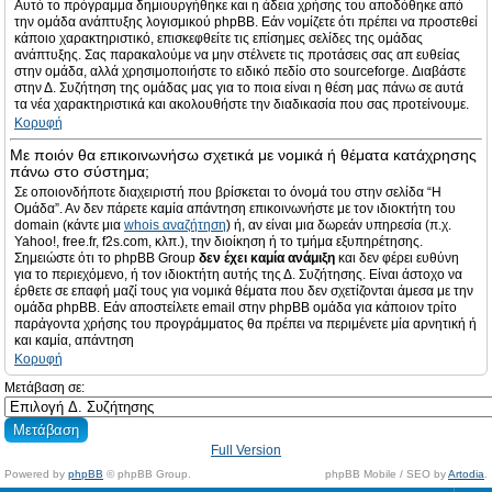
Αυτό το πρόγραμμα δημιουργήθηκε και η άδεια χρήσης του αποδόθηκε από
την ομάδα ανάπτυξης λογισμικού phpBB. Εάν νομίζετε ότι πρέπει να προστεθεί
κάποιο χαρακτηριστικό, επισκεφθείτε τις επίσημες σελίδες της ομάδας
ανάπτυξης. Σας παρακαλούμε να μην στέλνετε τις προτάσεις σας απ ευθείας
στην ομάδα, αλλά χρησιμοποιήστε το ειδικό πεδίο στο sourceforge. Διαβάστε
στην Δ. Συζήτηση της ομάδας μας για το ποια είναι η θέση μας πάνω σε αυτά
τα νέα χαρακτηριστικά και ακολουθήστε την διαδικασία που σας προτείνουμε.
Κορυφή
Με ποιόν θα επικοινωνήσω σχετικά με νομικά ή θέματα κατάχρησης
πάνω στο σύστημα;
Σε οποιονδήποτε διαχειριστή που βρίσκεται το όνομά του στην σελίδα “Η
Ομάδα”. Αν δεν πάρετε καμία απάντηση επικοινωνήστε με τον ιδιοκτήτη του
domain (κάντε μια
whois αναζήτηση
) ή, αν είναι μια δωρεάν υπηρεσία (π.χ.
Yahoo!, free.fr, f2s.com, κλπ.), την διοίκηση ή το τμήμα εξυπηρέτησης.
Σημειώστε ότι το phpBB Group
δεν έχει καμία ανάμιξη
και δεν φέρει ευθύνη
για το περιεχόμενο, ή τον ιδιοκτήτη αυτής της Δ. Συζήτησης. Είναι άστοχο να
έρθετε σε επαφή μαζί τους για νομικά θέματα που δεν σχετίζονται άμεσα με την
ομάδα phpBB. Εάν αποστείλετε email στην phpBB ομάδα για κάποιον τρίτο
παράγοντα χρήσης του προγράμματος θα πρέπει να περιμένετε μία αρνητική ή
και καμία, απάντηση
Κορυφή
Μετάβαση σε:
Full Version
Powered by
phpBB
© phpBB Group.
phpBB Mobile / SEO by
Artodia
.