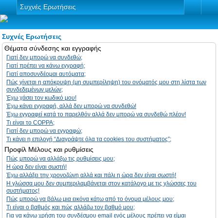
Συχνές Ερωτήσεις
Συχνές Ερωτήσεις
Θέματα σύνδεσης και εγγραφής
Γιατί δεν μπορώ να συνδεθώ;
Γιατί πρέπει να κάνω εγγραφή;
Γιατί αποσυνδέομαι αυτόματα;
Πώς γίνεται η απόκρυψη (μη συμπερίληψη) του ονόματός μου στη λίστα των
συνδεδεμένων μελών;
Έχω χάσει τον κωδικό μου!
Έχω κάνει εγγραφή, αλλά δεν μπορώ να συνδεθώ!
Έχω εγγραφεί κατά το παρελθόν αλλά δεν μπορώ να συνδεθώ πλέον!
Τι είναι το COPPA;
Γιατί δεν μπορώ να εγγραφώ;
Τι κάνει η επιλογή “Διαγράψτε όλα τα cookies του συστήματος”;
Προφίλ Μέλους και ρυθμίσεις
Πώς μπορώ να αλλάξω τις ρυθμίσεις μου;
Η ώρα δεν είναι σωστή!
Έχω αλλάξει την χρονοζώνη αλλά και πάλι η ώρα δεν είναι σωστή!
Η γλώσσα μου δεν συμπεριλαμβάνεται στον κατάλογο με τις γλώσσες του
συστήματος!
Πώς μπορώ να βάλω μια εικόνα κάτω από το όνομα μέλους μου;
Τι είναι ο βαθμός και πώς αλλάζω τον βαθμό μου;
Για να κάνω χρήση του συνδέσμου email ενός μέλους πρέπει να είμαι