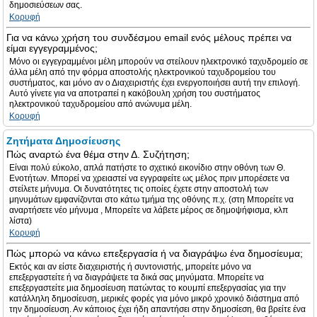
δημοσιεύσεων σας.
Κορυφή
Για να κάνω χρήση του συνδέσμου email ενός μέλους πρέπει να
είμαι εγγεγραμμένος;
Μόνο οι εγγεγραμμένοι μέλη μπορούν να στείλουν ηλεκτρονικό ταχυδρομείο σε
άλλα μέλη από την φόρμα αποστολής ηλεκτρονικού ταχυδρομείου του
συστήματος, και μόνο αν ο Διαχειριστής έχει ενεργοποιήσει αυτή την επιλογή.
Αυτό γίνετε για να αποτραπεί η κακόβουλη χρήση του συστήματος
ηλεκτρονικού ταχυδρομείου από ανώνυμα μέλη.
Κορυφή
Ζητήματα Δημοσίευσης
Πώς αναρτώ ένα θέμα στην Δ. Συζήτηση;
Είναι πολύ εύκολο, απλά πατήστε το σχετικό εικονίδιο στην οθόνη των Θ.
Ενοτήτων. Μπορεί να χρειαστεί να εγγραφείτε ως μέλος πριν μπορέσετε να
στείλετε μήνυμα. Οι δυνατότητες τις οποίες έχετε στην αποστολή των
μηνυμάτων εμφανίζονται στο κάτω τμήμα της οθόνης π.χ. (στη Μπορείτε να
αναρτήσετε νέο μήνυμα , Μπορείτε να λάβετε μέρος σε δημοψήφισμα, κλπ
λίστα)
Κορυφή
Πώς μπορώ να κάνω επεξεργασία ή να διαγράψω ένα δημοσίευμα;
Εκτός και αν είστε διαχειριστής ή συντονιστής, μπορείτε μόνο να
επεξεργαστείτε ή να διαγράψετε τα δικά σας μηνύματα. Μπορείτε να
επεξεργαστείτε μια δημοσίευση πατώντας το κουμπί επεξεργασίας για την
κατάλληλη δημοσίευση, μερικές φορές για μόνο μικρό χρονικό διάστημα από
την δημοσίευση. Αν κάποιος έχει ήδη απαντήσει στην δημοσίεση, θα βρείτε ένα