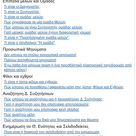
Επίπεδα μελών και Ομάδες
Τι είναι οι Διαχειριστές;
Τι είναι οι Συντονιστές;
Τι είναι οι ομάδες μελών;
Πως εγγράφομαι σε μία ομάδα Μελών;
Πως μπορώ να γίνω Συντονιστής ομάδας μελών;
Γιατί μερικές ομάδες μελών έχουν διαφορετικό χρώμα;
Τι είναι η “Προεπιλεγμένη ομάδα μελών”;
Τι είναι ο σύνδεσμος "Η ομάδα”;
Προσωπικά Μηνύματα
Δεν μπορώ να στείλω προσωπικά μηνύματα!
Παίρνω ανεπιθύμητα μηνύματα!
Έχω λάβει ένα μήνυμα spam ή ένα προσβλητικό ηλεκτρονικό ταχυδρομείο από
κάποιο μέλος!
Φίλοι και εχθροί
Τι είναι η λίστα φίλων και εχθρών;
Πώς μπορώ να προσθέσω / αφαιρέσω μέλη στις λίστες Φίλων και Εχθρών;
Αναζήτηση Δ. Συζητήσεων
Πώς μπορώ να αναζητήσω μια ή περισσότερες Δ. Συζητήσεις;
Γιατί η αναζήτηση μου δεν επιστρέφει αποτελέσματα;
Γιατί η αναζήτηση μου επιστρέφει κενή σελίδα!;
Πώς αναζητώ μέλη;
Πώς μπορώ να βρω τα δικά μου δημοσιεύματα και θέματα;
Ενημέρωση σε Θ. Ενότητες και Σελιδοδείκτες
Ποια είναι η διαφορά του σελιδοδείκτη από την ενημέρωση;