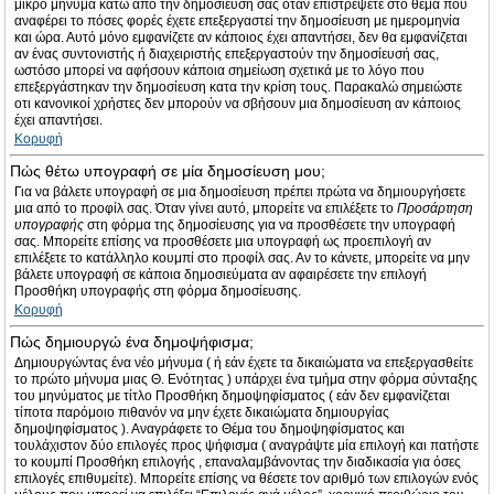
μικρό μήνυμα κάτω από την δημοσίευσή σας όταν επιστρέψετε στο θέμα που
αναφέρει το πόσες φορές έχετε επεξεργαστεί την δημοσίευση με ημερομηνία
και ώρα. Αυτό μόνο εμφανίζετε αν κάποιος έχει απαντήσει, δεν θα εμφανίζεται
αν ένας συντονιστής ή διαχειριστής επεξεργαστούν την δημοσίευσή σας,
ωστόσο μπορεί να αφήσουν κάποια σημείωση σχετικά με το λόγο που
επεξεργάστηκαν την δημοσίευση κατα την κρίση τους. Παρακαλώ σημειώστε
οτι κανονικοί χρήστες δεν μπορούν να σβήσουν μια δημοσίευση αν κάποιος
έχει απαντήσει.
Κορυφή
Πώς θέτω υπογραφή σε μία δημοσίευση μου;
Για να βάλετε υπογραφή σε μια δημοσίευση πρέπει πρώτα να δημιουργήσετε
μια από το προφίλ σας. Όταν γίνει αυτό, μπορείτε να επιλέξετε το
Προσάρτηση
υπογραφής
στη φόρμα της δημοσίευσης για να προσθέσετε την υπογραφή
σας. Μπορείτε επίσης να προσθέσετε μια υπογραφή ως προεπιλογή αν
επιλέξετε το κατάλληλο κουμπί στο προφίλ σας. Αν το κάνετε, μπορείτε να μην
βάλετε υπογραφή σε κάποια δημοσιεύματα αν αφαιρέσετε την επιλογή
Προσθήκη υπογραφής στη φόρμα δημοσίευσης.
Κορυφή
Πώς δημιουργώ ένα δημοψήφισμα;
Δημιουργώντας ένα νέο μήνυμα ( ή εάν έχετε τα δικαιώματα να επεξεργασθείτε
το πρώτο μήνυμα μιας Θ. Ενότητας ) υπάρχει ένα τμήμα στην φόρμα σύνταξης
του μηνύματος με τίτλο Προσθήκη δημοψηφίσματος ( εάν δεν εμφανίζεται
τίποτα παρόμοιο πιθανόν να μην έχετε δικαιώματα δημιουργίας
δημοψηφίσματος ). Αναγράφετε το Θέμα του δημοψηφίσματος και
τουλάχιστον δύο επιλογές προς ψήφισμα ( αναγράψτε μία επιλογή και πατήστε
το κουμπί Προσθήκη επιλογής , επαναλαμβάνοντας την διαδικασία για όσες
επιλογές επιθυμείτε). Μπορείτε επίσης να θέσετε τον αριθμό των επιλογών ενός