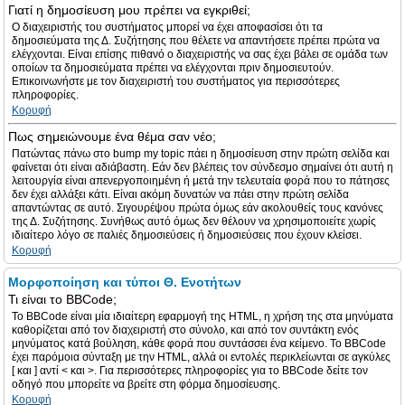
Γιατί η δημοσίευση μου πρέπει να εγκριθεί;
Ο διαχειριστής του συστήματος μπορεί να έχει αποφασίσει ότι τα
δημοσιεύματα της Δ. Συζήτησης που θέλετε να απαντήσετε πρέπει πρώτα να
ελέγχονται. Είναι επίσης πιθανό ο διαχειριστής να σας έχει βάλει σε ομάδα των
οποίων τα δημοσιεύματα πρέπει να ελέγχονται πριν δημοσιευτούν.
Επικοινωνήστε με τον διαχειριστή του συστήματος για περισσότερες
πληροφορίες.
Κορυφή
Πως σημειώνουμε ένα θέμα σαν νέο;
Πατώντας πάνω στο bump my topic πάει η δημοσίευση στην πρώτη σελίδα και
φαίνεται ότι είναι αδιάβαστη. Εάν δεν βλέπεις τον σύνδεσμο σημαίνει ότι αυτή η
λειτουργία είναι απενεργοποιημένη ή μετά την τελευταία φορά που το πάτησες
δεν έχει αλλάξει κάτι. Είναι ακόμη δυνατών να πάει στην πρώτη σελίδα
απαντώντας σε αυτό. Σιγουρέψου πρώτα όμως εάν ακολουθείς τους κανόνες
της Δ. Συζήτησης. Συνήθως αυτό όμως δεν θέλουν να χρησιμοποιείτε χωρίς
ιδιαίτερο λόγο σε παλιές δημοσιεύσεις ή δημοσιεύσεις που έχουν κλείσει.
Κορυφή
Μορφοποίηση και τύποι Θ. Ενοτήτων
Τι είναι το BBCode;
Το BBCode είναι μία ιδιαίτερη εφαρμογή της HTML, η χρήση της στα μηνύματα
καθορίζεται από τον διαχειριστή στο σύνολο, και από τον συντάκτη ενός
μηνύματος κατά βούληση, κάθε φορά που συντάσσει ένα κείμενο. Το BBCode
έχει παρόμοια σύνταξη με την HTML, αλλά οι εντολές περικλείωνται σε αγκύλες
[ και ] αντί < και >. Για περισσότερες πληροφορίες για το BBCode δείτε τον
οδηγό που μπορείτε να βρείτε στη φόρμα δημοσίευσης.
Κορυφή