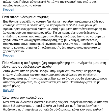
μελών, κλπ. Παίρνει μόνο μερικά λεπτά για την εγγραφή σας οπότε σας
συμβουλεύουμε να το κάνετε.
Κορυφή
Γιατί αποσυνδέομαι αυτόματα;
Εάν δεν έχετε επιλέξει το κουτάκι
Να γίνεται η σύνδεση αυτόματα σε κάθε μου
επίσκεψη
κατά τη σύνδεσή σας, θα παραμένετε συνδεδεμένος μόνο για
προκαθορισμένο χρονικό διάστημα. Αυτή η ρύθμιση αποτρέπει κατάχρηση του
λογαριασμού σας από κάποιον άλλο. Για να παραμείνετε συνδεδεμένος,
επιλέξτε το κουτάκι που υπάρχει στην οθόνη σύνδεσης. Δεν το συνιστούμε αν
χρησιμοποιείτε κοινόχρηστο υπολογιστή, π.χ. βιβλιοθήκη, internet cafe,
υπολογιστής πανεπιστημιακού εργαστηρίου, κλπ. Αν δεν μπορείτε να δείτε
αυτό το κουτάκι, σημαίνει ότι ο Διαχειριστής έχει απενεργοποιήσει αυτό το
χαρακτηριστικό.
Κορυφή
Πώς γίνεται η απόκρυψη (μη συμπερίληψη) του ονόματός μου στη
λίστα των συνδεδεμένων μελών;
Αυτό γίνεται από το μενού Προφίλ, στην καρτέλα "Επιλογές", θα βρείτε την
επιλογή
Απόκρυψη των στοιχείων μου κατά την διάρκεια της σύνδεσης
.
Ενεργοποιήστε αυτή την επιλογή με
Ναι
και το όνομά σας θα είναι ορατό μόνο
από τους Διαχειριστές, τους Συντονιστές και εσάς. Θα υπολογίζεστε ως μη
ορατό μέλος.
Κορυφή
Έχω χάσει τον κωδικό μου!
Μην πανικοβάλλεστε! Εφόσον ο κωδικός σας δεν μπορεί να ανασυρθεί από την
βάση δεδομένων μας, μπορεί εύκολα να δοθεί νέα τιμή. Για να ξεκινήσει η
διαδικασία αυτή πηγαίνετε στη σελίδα σύνδεσης και κάντε κλικ στην επιλογή