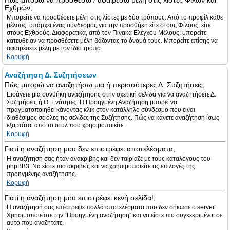
Πώς μπορώ να προσθέσω / αφαιρέσω μέλη στις λίστες Φίλων και
Εχθρών;
Μπορείτε να προσθέσετε μέλη στις λίστες με δύο τρόπους. Από το προφίλ κάθε
μέλους, υπάρχει ένας σύνδεσμος για την προσθήκη είτε στους Φίλους, είτε
στους Εχθρούς. Διαφορετικά, από τον Πίνακα Ελέγχου Μέλους, μπορείτε
κατευθείαν να προσθέσετε μέλη βάζοντας το όνομά τους. Μπορείτε επίσης να
αφαιρέσετε μέλη με τον ίδιο τρόπο.
Κορυφή
Αναζήτηση Δ. Συζητήσεων
Πώς μπορώ να αναζητήσω μια ή περισσότερες Δ. Συζητήσεις;
Εισάγετε μια συνθήκη αναζήτησης στην σχετική σελίδα για να αναζητήσετε Δ.
Συζητήσεις ή Θ. Ενότητες. Η Προηγμένη Αναζήτηση μπορεί να
πραγματοποιηθεί κάνοντας κλικ στον κατάλληλο σύνδεσμο που είναι
διαθέσιμος σε όλες τις σελίδες της Συζήτησης. Πώς να κάνετε αναζήτηση ίσως
εξαρτάται από το στυλ που χρησιμοποιείτε.
Κορυφή
Γιατί η αναζήτηση μου δεν επιστρέφει αποτελέσματα;
Η αναζήτησή σας ήταν ανακριβής και δεν ταίριαζε με τους καταλόγους του
phpBB3. Να είστε πιο ακριβείς και να χρησιμοποιείτε τις επιλογές της
προηγμένης αναζήτησης.
Κορυφή
Γιατί η αναζήτηση μου επιστρέφει κενή σελίδα!;
Η αναζήτησή σας επέστρεψε πολλά αποτελέσματα που δεν σήκωσε ο server.
Χρησιμοποιείστε την “Προηγμένη αναζήτηση” και να είστε πιο συγκεκριμένοι σε
αυτό που αναζητάτε.